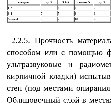
секциях
до 3
3 4-5
свыше 5
до 3
1-2
3
4
4
2
3-4
5
7
8
3
более 4
7
9
10
4
2.2.5. Прочность материа
способом или с помощью ф
ультразвуковые и радиоме
кирпичной кладки) испытыва
стен (под местами опирания
Облицовочный слой в местах