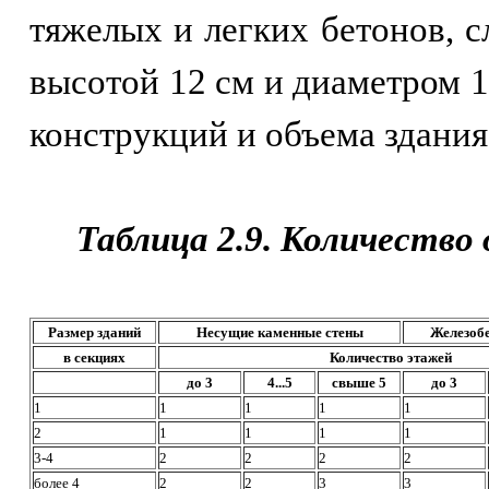
тяжелых и легких бетонов, 
высотой 12 см и диаметром 1
конструкций и объема здания 
Таблица 2.9. Количество
Размер зданий
Несущие каменные стены
Железоб
в секциях
Количество этажей
до 3
4...5
свыше 5
до 3
1
1
1
1
1
2
1
1
1
1
3-4
2
2
2
2
более 4
2
2
3
3