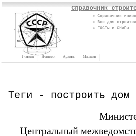
Справочник строит
» Справочник инже
» Все для строите
» ГОСТы и СНиПы
Главная
Новинки
Архивы
Магазин
Теги - построить дом 
Министе
Центральный межведомств