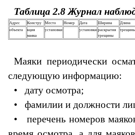
Таблица 2.8 Журнал наблю
Адрес
Констру
Место
Номер
Дата
Ширина
Длина
объекта
кция
установки
установки
раскрытия
трещин
маяка
трещины
Маяки периодически осмат
следующую информацию:
• дату осмотра;
• фамилии и должности лиц
• перечень номеров маяков
время осмотра, а для маяко