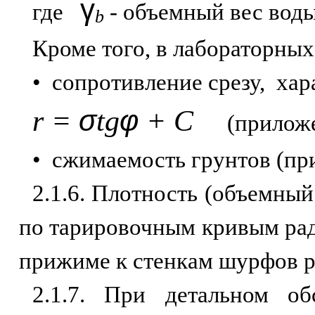
γ
где
-
объемный вес вод
b
Кроме того, в лабораторны
• сопротивление срезу, ха
σ
φ
r =
tg
+ С
(приложен
• сжимаемость грунтов (пр
2.1.6. Плотность (объемный
по тарировочным кривым рад
прижиме к стенкам шурфов р
2.1.7. При детальном о