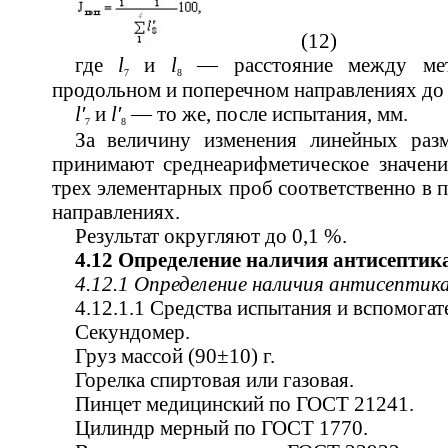
(12)
где
l
и
l
— расстояние между метк
7
8
продольном и поперечном направлениях до 
′
′
l
и
l
— то же, после испытания, мм.
7
8
За величину изменения линейных раз
принимают среднеарифметическое значени
трех элементарных проб соответственно в 
направлениях.
Результат округляют до 0,1 %.
4.12 Определение наличия антисептик
4.12.1 Определение наличия антисептик
4.12.1.1 Средства испытания и вспомогат
Секундомер.
Груз массой (90±10) г.
Горелка спиртовая или газовая.
Пинцет медицинский по ГОСТ 21241.
Цилиндр мерный по ГОСТ 1770.