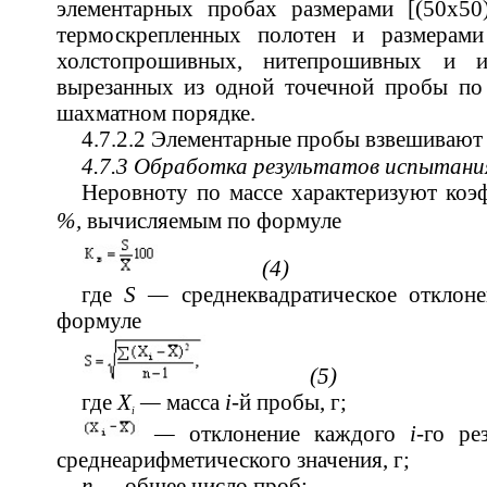
элементарных пробах размерами [(50х5
термоскрепленных полотен и размерами
холстопрошивных, нитепрошивных и и
вырезанных из одной точечной пробы по 
шахматном порядке.
4.7.2.2 Элементарные пробы взвешиваю
4.7.3 Обработка результатов испытани
Неровноту по массе характеризуют ко
%,
вычисляемым по формуле
(4)
где
S —
среднеквадратическое отклоне
формуле
(5)
где
Х
—
масса
i-
й пробы, г;
i
—
отклонение каждого
i
-го ре
среднеарифметического значения, г;
n —
общее число проб;