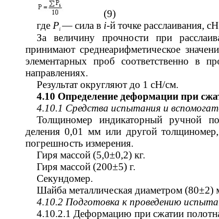
(9)
где
Р
— сила в
i
-й точке расслаивания, сН
i
За величину прочности при расслаив
принимают среднеарифметическое значени
элементарных проб соответственно в п
направлениях.
Результат округляют до 1 сН/см.
4.10 Определение деформации при сжа
4.10.1 Средства испытания и вспомога
Толщиномер индикаторный ручной п
деления 0,01 мм или другой толщиномер
погрешность измерения.
Гиря массой (5,0±0,2) кг.
Гиря массой (200±5) г.
Секундомер.
Шайба металлическая диаметром (80±2) 
4.10.2 Подготовка к проведению испыта
4.10.2.1 Деформацию при сжатии полотн