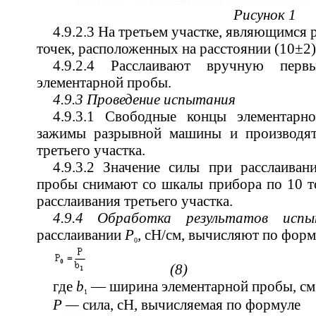
Рисунок 1
4.9.2.3 На третьем участке, являющимся 
точек, расположенных на расстоянии (10±2)
4.9.2.4 Расслаивают вручную пер
элементарной пробы.
4.9.3 Проведение испытания
4.9.3.1 Свободные концы элементарн
зажимы разрывной машины и производят
третьего участка.
4.9.3.2 Значение силы при расслаиван
пробы снимают со шкалы прибора по 10 т
расслаивания третьего участка.
4.9.4 Обработка результатов ис
расслаивании
Р
,
сН/см, вычисляют по форм
0
(8)
где
b
— ширина элементарной пробы, см
1
Р —
сила, сН, вычисляемая по формуле