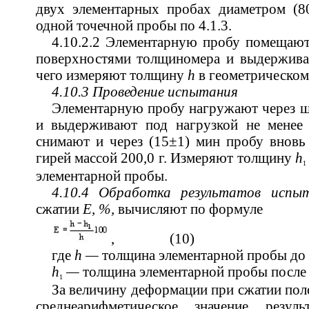
двух элементарных пробах диаметром (8
одной точечной пробы по 4.1.3.
4.10.2.2 Элементарную пробу помещаю
поверхностями толщиномера и выдерживаю
чего измеряют толщину
h
в геометрическом
4.10.3 Проведение испытания
Элементарную пробу нагружают через ша
и выдерживают под нагрузкой не менее 
снимают и через (15±1) мин пробу вновь
гирей массой 200,0 г. Измеряют толщину
h
1
элементарной пробы.
4.10.4 Обработка результатов исп
сжатии
Е, %,
вычисляют по формуле
, (10)
где
h —
толщина элементарной пробы до 
h
—
толщина элементарной пробы после 
1
За величину деформации при сжатии пол
среднеарифметическое значение резул