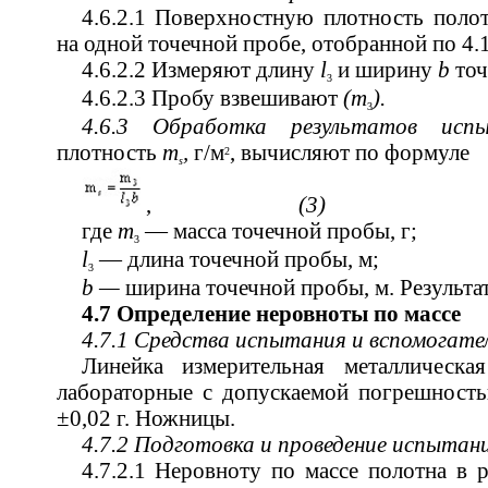
4.6.2.1 Поверхностную плотность поло
на одной точечной пробе, отобранной по 4.1
4.6.2.2 Измеряют длину
l
и ширину
b
точ
3
4.6.2.3 Пробу взвешивают
(т
).
3
4.6.3 Обработка результатов ис
плотность
т
,
г/м
, вычисляют по формуле
2
s
,
(3)
где
m
— масса точечной пробы, г;
3
l
— длина точечной пробы, м;
3
b —
ширина точечной пробы, м. Результат
4.7 Определение неровноты по массе
4.7.1 Средства испытания и вспомогат
Линейка измерительная металличес
лабораторные с допускаемой погрешность
±0,02 г. Ножницы.
4.7.2 Подготовка и проведение испытан
4.7.2.1 Неровноту по массе полотна в 