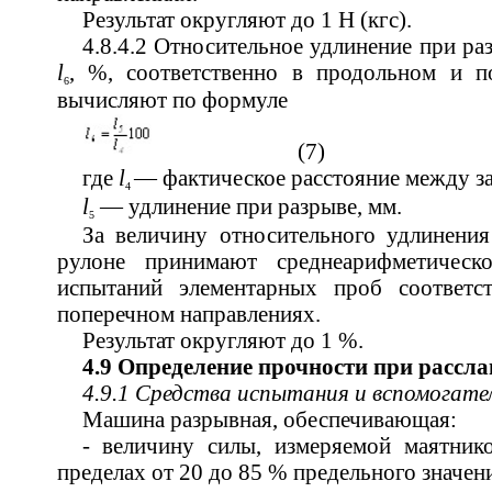
Результат округляют до 1 Н (кгс).
4.8.4.2 Относительное удлинение при р
l
, %, соответственно в продольном и п
6
вычисляют по формуле
(7)
где
l
— фактическое расстояние между з
4
l
— удлинение при разрыве, мм.
5
За величину относительного удлинения
рулоне принимают среднеарифметическо
испытаний элементарных проб соответс
поперечном направлениях.
Результат округляют до 1 %.
4.9 Определение прочности при рассл
4.9.1 Средства испытания и вспомогат
Машина разрывная, обеспечивающая:
- величину силы, измеряемой маятник
пределах от 20 до 85 % предельного значен