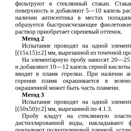
фильтруют в стеклянный стакан. Ста
поверхность и добавляют 5—10 капель рас
наличии антисептика в местах попадан
образуется быстроисчезающее фиолетово
раствор приобретает сиреневый оттенок.
Метод 2
Испытание проводят на одной элемен
[(15х15)±2] мм, вырезанной из точечной про
На элементарную пробу наносят 20—25 
и добавляют 10—12 капель серной кислоты.
вводят в пламя горелки. При наличии а
горения пламя окрашивается в зелен
окрашенной может быть часть пламени.
Метод 3
Испытание проводят на одной элемен
[(50х50)±2] мм, вырезанной по 4.1.3.
Пробу кладут на стеклянную пласт
дистиллированной воды, накладывают ф
покрывают полиэтиленовой пленкой, устан