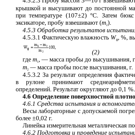
4.5.2.3 Пробу массой 3—10 г взвешивают
крышкой и высушивают до постоянной м
при температуре (107±2) °С. Затем бюк
эксикаторе, пробу взвешивают (
m
).
2
4.5.3 Обработка результатов испытани
4.5.3.1 Фактическую влажность
W
,
%, в
ф
(2)
где
m
, — масса пробы до высушивания, г
1
т
—
масса пробы после высушивания, г.
2
4.5.3.2 За результат определения факти
в рулоне принимают среднеарифмети
определений. Результат округляют до 0,1 %.
4.6 Определение поверхностной плотн
4.6.1 Средства испытания и вспомогат
Весы лабораторные с допускаемой погр
более ±0,02 г.
Линейка измерительная металлическая п
4.6.2 Подготовка и проведение испытан