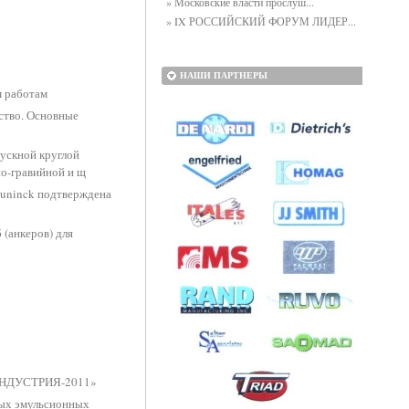
» Московские власти прослуш...
» IX РОССИЙСКИЙ ФОРУМ ЛИДЕР...
НАШИ ПАРТНЕРЫ
м работам
ство. Основные
ускной круглой
но-гравийной и щ
euninck подтверждена
 (анкеров) для
НДУСТРИЯ-2011»
ных эмульсионных