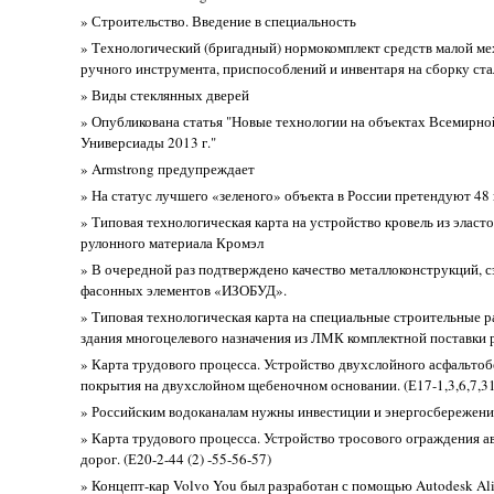
» Строительство. Введение в специальность
» Технологический (бригадный) нормокомплект средств малой ме
ручного инструмента, приспособлений и инвентаря на сборку ст
» Виды стеклянных дверей
» Опубликована статья "Новые технологии на объектах Всемирно
Универсиады 2013 г."
» Armstrong предупреждает
» На статус лучшего «зеленого» объекта в России претендуют 48
» Типовая технологическая карта на устройство кровель из эласт
рулонного материала Кромэл
» В очередной раз подтверждено качество металлоконструкций, с
фасонных элементов «ИЗОБУД».
» Типовая технологическая карта на специальные строительные 
здания многоцелевого назначения из ЛМК комплектной поставки
» Карта трудового процесса. Устройство двухслойного асфальто
покрытия на двухслойном щебеночном основании. (Е17-1,3,6,7,31
» Российским водоканалам нужны инвестиции и энергосбережени
» Карта трудового процесса. Устройство тросового ограждения 
дорог. (Е20-2-44 (2) -55-56-57)
» Концепт-кар Volvo You был разработан с помощью Autodesk Ali