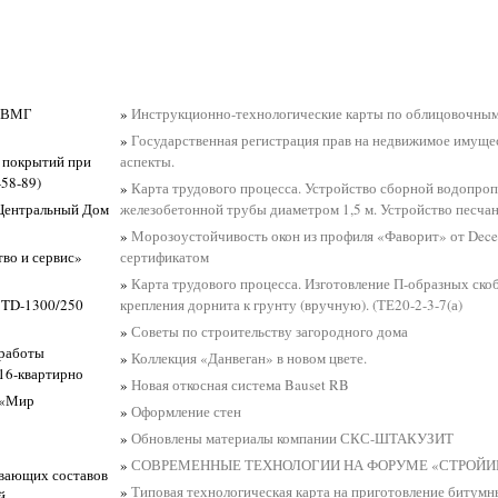
 РВМГ
»
Инструкционно-технологические карты по облицовочны
»
Государственная регистрация прав на недвижимое имуще
 покрытий при
аспекты.
-58-89)
»
Карта трудового процесса. Устройство сборной водопроп
 Центральный Дом
железобетонной трубы диаметром 1,5 м. Устройство песча
»
Морозоустойчивость окон из профиля «Фаворит» от Dec
тво и сервис»
сертификатом
»
Карта трудового процесса. Изготовление П-образных скоб
в TD-1300/250
крепления дорнита к грунту (вручную). (ТЕ20-2-3-7(а)
»
Советы по строительству загородного дома
 работы
»
Коллекция «Данвеган» в новом цвете.
16-квартирно
»
Новая откосная система Bauset RB
 «Мир
»
Оформление стен
»
Обновлены материалы компании СКС-ШТАКУЗИТ
»
СОВРЕМЕННЫЕ ТЕХНОЛОГИИ НА ФОРУМЕ «СТРОЙИ
ивающих составов
»
Типовая технологическая карта на приготовление битум
й