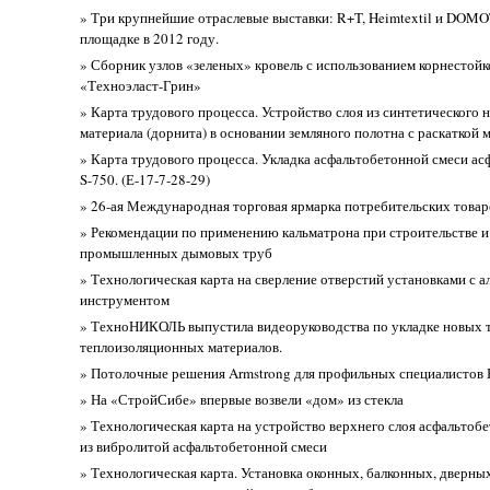
» Три крупнейшие отраслевые выставки: R+T, Heimtextil и DOM
площадке в 2012 году.
» Сборник узлов «зеленых» кровель с использованием корнестойк
«Техноэласт-Грин»
» Карта трудового процесса. Устройство слоя из синтетического 
материала (дорнита) в основании земляного полотна с раскаткой 
» Карта трудового процесса. Укладка асфальтобетонной смеси а
S-750. (Е-17-7-28-29)
» 26-ая Международная торговая ярмарка потребительских товар
» Рекомендации по применению кальматрона при строительстве и
промышленных дымовых труб
» Технологическая карта на сверление отверстий установками с 
инструментом
» ТехноНИКОЛЬ выпустила видеоруководства по укладке новых 
теплоизоляционных материалов.
» Потолочные решения Armstrong для профильных специалистов
» На «СтройСибе» впервые возвели «дом» из стекла
» Технологическая карта на устройство верхнего слоя асфальтоб
из вибролитой асфальтобетонной смеси
» Технологическая карта. Установка оконных, балконных, дверных