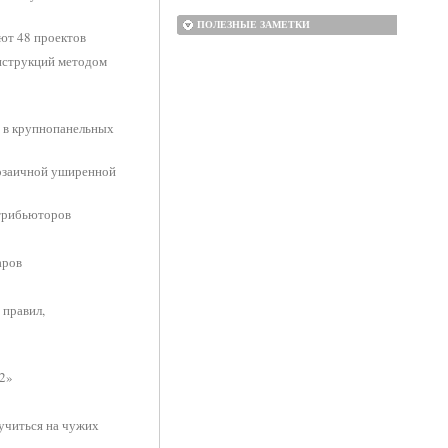
ПОЛЕЗНЫЕ ЗАМЕТКИ
уют 48 проектов
нструкций методом
 в крупнопанельных
мозаичной уширенной
трибьюторов
аров
 правил,
2»
учиться на чужих