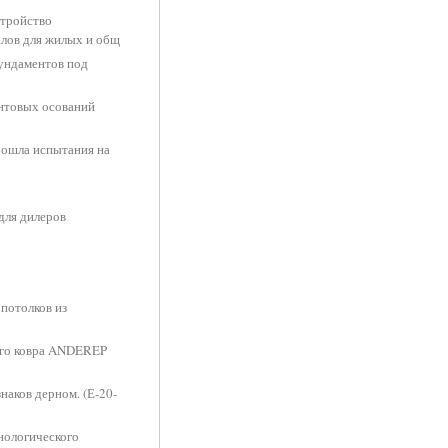
стройство
алов для жилых и общ
ундаментов под
унтовых осований
ошла испытания на
для дилеров
потолков из
ого ковра ANDEREP
наков дерном. (Е-20-
нологического