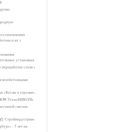
й
артию
ародную
восстановлению
етона и их з
снования
ительных установках
 переработке стали с
железобетонными
и «Котлы и горелки».
 SHOW ТехноНИКОЛЬ
песчаной смесью.
Д. Стройиндустрия»
бург» - 5 лет на