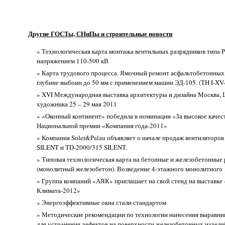
Другие ГОСТы, СНиПы и строительные новости
» Технологическая карта монтажа вентильных разрядников типа
напряжением 110-500 кВ
» Карта трудового процесса. Ямочный ремонт асфальтобетонных
глубине выбоин до 50 мм с применением машин ЭД-105. (ТН I-XV
» XVI Международная выставка архитектуры и дизайна Москва,
художника 25 – 29 мая 2011
» «Оконный континент» победила в номинации «За высокое качес
Национальной премии «Компания года-2011»
» Компания Soler&Palau объявляет о начале продаж вентиляторо
SILENT и TD-2000/315 SILENT.
» Типовая технологическая карта на бетонные и железобетонные
(монолитный железобетон). Возведение 4-этажного монолитного 
» Группа компаний «АЯК» приглашает на свой стенд на выставке
Климата-2012»
» Энергоэффективные окна стали стандартом
» Методические рекомендации по технологии нанесения выравн
для устранения дефектов на поверхности железобетонных издели