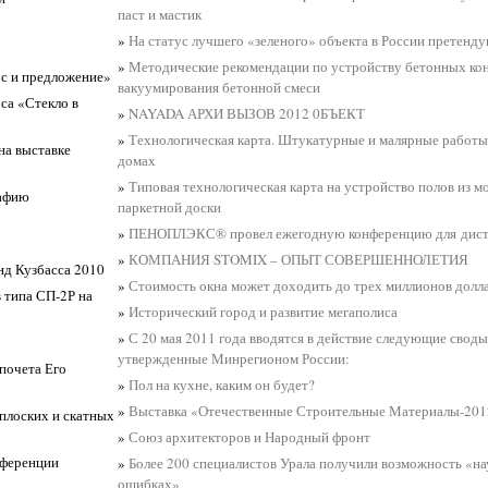
паст и мастик
»
На статус лучшего «зеленого» объекта в России претенд
»
Методические рекомендации по устройству бетонных ко
ос и предложение»
вакуумирования бетонной смеси
са «Стекло в
»
NAYADA АРХИ ВЫЗОВ 2012 0БЪЕКТ
»
Технологическая карта. Штукатурные и малярные работы
на выставке
домах
»
Типовая технологическая карта на устройство полов из 
рафию
паркетной доски
»
ПЕНОПЛЭКС® провел ежегодную конференцию для дис
»
КОМПАНИЯ STOMIX – ОПЫТ СОВЕРШЕННОЛЕТИЯ
д Кузбасса 2010
»
Стоимость окна может доходить до трех миллионов долл
 типа СП-2Р на
»
Исторический город и развитие мегаполиса
»
С 20 мая 2011 года вводятся в действие следующие своды
утвержденные Минрегионом России:
почета Его
»
Пол на кухне, каким он будет?
»
Выставка «Отечественные Строительные Материалы-201
 плоских и скатных
»
Союз архитекторов и Народный фронт
нференции
»
Более 200 специалистов Урала получили возможность «на
ошибках»