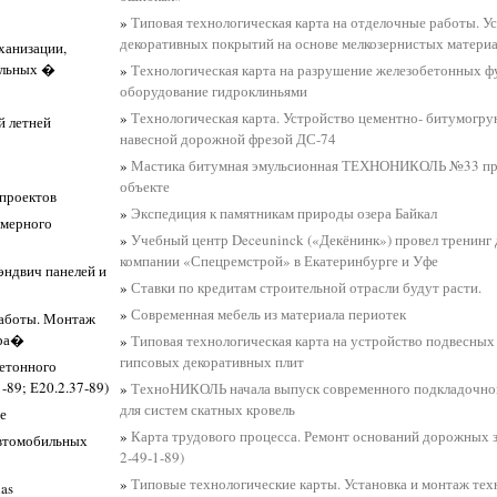
»
Типовая технологическая карта на отделочные работы. У
декоративных покрытий на основе мелкозернистых матери
ханизации,
альных �
»
Технологическая карта на разрушение железобетонных ф
оборудование гидроклиньями
»
Технологическая карта. Устройство цементно- битумогр
й летней
навесной дорожной фрезой ДС-74
»
Мастика битумная эмульсионная ТЕХНОНИКОЛЬ №33 пр
объекте
 проектов
»
Экспедиция к памятникам природы озера Байкал
омерного
»
Учебный центр Deceuninck («Декёнинк») провел тренинг 
компании «Спецремстрой» в Екатеринбурге и Уфе
эндвич панелей и
»
Ставки по кредитам строительной отрасли будут расти.
»
Современная мебель из материала периотек
работы. Монтаж
 ра�
»
Типовая технологическая карта на устройство подвесных 
гипсовых декоративных плит
бетонного
-89; Е20.2.37-89)
»
ТехноНИКОЛЬ начала выпуск современного подкладочн
для систем скатных кровель
е
»
Карта трудового процесса. Ремонт оснований дорожных з
автомобильных
2-49-1-89)
»
Типовые технологические карты. Установка и монтаж тех
as