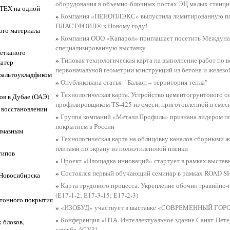
оборудования в объемно-блочных постах ЭЦ малых станци
OTEX на одной
»
Компания «ПЕНОПЛЭКС» выпустила лимитированную п
ПЛАСТФОИЛ® к Новому году!
ого материала
»
Компания ООО «Капарол» приглашает посетить Междун
специализированную выставку
нетканого
»
Типовая технологическая карта на выполнение работ по 
матер
первоначальной геометрии конструкций из бетона и железоб
сфальтоукладфиком
»
Опубликована статья " Балкон – территория тепла"
»
Технологическая карта. Устройство цементогрунтового о
ов в Дубае (ОАЭ)
профилировщиком TS-425 из смеси, приготовленной в смес
 восстановлении
»
Группа компаний «Металл Профиль» признана лидером по
покрытием в России
алмазным
»
Технологическая карта на облицовку каналов сборными 
плитами по экрану из полиэтиленовой пленки
типов
»
Проект «Площадка инноваций» стартует в рамках выставк
»
Состоялся первый обучающий семинар в рамках ROAD
 Новосибирска
»
Карта трудового процесса. Укрепление обочин гравийно-
(Е17-1-2; Е17-3-15; Е17-2-3)
етонного покрытия
»
«ИЗОБУД» участвует в выставке «СОВРЕМЕННЫЙ ГОРО
»
Конференция «ПТА. Интеллектуальное здание Санкт-Петер
 блоков,
службе АСУЗ!