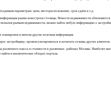
одимым параметрам: цена, месторасположение, срок сдачи и т.д.
 информация рынка новостроек столицы. Новости недвижимости обновляются 
ссионалов рынкам недвижимости, можно найти любую информацию о застройщ
х планировок и многая другая полезная информация.
прос застройщику, проконсультироваться и почитать отзывы других клиентов
екты различного класса и стоимости в различных районах Москвы. Наиболее в
 найти в аналитических обзорах портала.