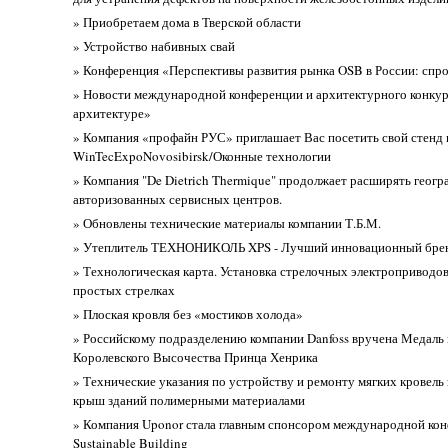
» Приобретаем дома в Тверской области
» Устройство набивных свай
» Конференция «Перспективы развития рынка OSB в России: спр
» Новости международной конференции и архитектурного конкур
архитектуре»
» Компания «профайн РУС» приглашает Вас посетить свой стенд 
WinTecExpoNovosibirsk/Оконные технологии
» Компания "De Dietrich Thermique" продолжает расширять геог
авторизованных сервисных центров.
» Обновлены технические материалы компании Т.Б.М.
» Утеплитель ТЕХНОНИКОЛЬ XPS - Лучший инновационный брен
» Технологическая карта. Установка стрелочных электроприводов
простых стрелках
» Плоская кровля без «мостиков холода»
» Российскому подразделению компании Danfoss вручена Медаль 
Королевского Высочества Принца Хенрика
» Технические указания по устройству и ремонту мягких кровель
крыш зданий полимерными материалами
» Компания Uponor стала главным спонсором международной ко
Sustainable Building