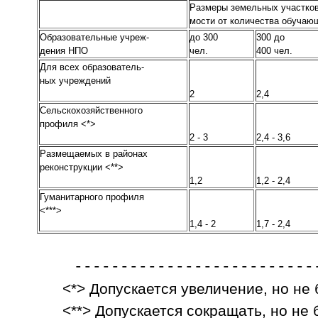
Размеры земельных участков 
мости от количества об
Образовательные учреж-
до 300
300 до
дения НПО
чел.
400 чел.
Для всех образователь-
ных учреждений
2
2,4
Сельскохозяйственного
профиля <*>
2 - 3
2,4 - 3,6
Размещаемых в районах
реконструкции <**>
1,2
1,2 - 2,4
Гуманитарного профиля
<***>
1,4 - 2
1,7 - 2,4
---------------------------
<*> Допускается увеличение, но не
<**> Допускается сокращать, но не