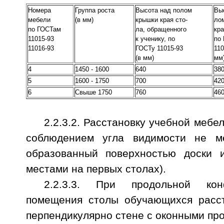
Номера
Группа роста
Высота над полом
Выс
мебели
(в мм)
крышки края сто-
ло
по ГОСТам
ла, обращенного
кр
11015-93
к ученику, по
по
11016-93
ГОСТу 11015-93
110
(в мм)
4
1450 - 1600
640
3
5
1600 - 1750
700
4
6
Свыше 1750
760
4
2.2.3.2. Расстановку учебной мебе
соблюдением угла видимости не ме
образованный поверхностью доски 
местами на первых столах).
2.2.3.3. При продольной кон
помещения столы обучающихся расст
перпендикулярно стене с оконными про