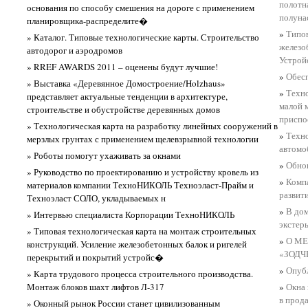
полотн
основания по способу смешения на дороге с применением
полуна
планировщика-распределите�
»
Типов
» Каталог. Типовые технологические карты. Строительство
железо
автодорог и аэродромов
Устрой
» RREF AWARDS 2011 – оценены будут лучшие!
»
Обесп
» Выставка «Деревянное Домостроение/Holzhaus»
»
Техно
представляет актуальные тенденции в архитектуре,
малой 
строительстве и обустройстве деревянных домов
приспо
» Технологическая карта на разработку линейных сооружений в
»
Техно
мерзлых грунтах с применением щелевзрывной технологии
автомо
» Роботы помогут ухаживать за окнами
»
Обнов
» Руководство по проектированию и устройству кровель из
»
Комп
материалов компании ТехноНИКОЛЬ Техноэласт-Прайм и
развит
Техноэласт СОЛО, укладываемых н
»
В дом
» Интервью специалиста Корпорации ТехноНИКОЛЬ
экстер
» Типовая технологическая карта на монтаж строительных
»
О М
конструкций. Усиление железобетонных балок и ригелей
«ЗОДЧ
перекрытий и покрытий устройс�
»
Опубл
» Карта трудового процесса строительного производства.
Монтаж блоков шахт лифтов Л-317
»
Окна 
в прод
» Оконный рынок России станет цивилизованным