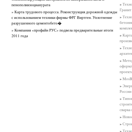
»
Техно
пенополиизоцианурата
Гранит
» Карта трудового процесса. Реконструкция дорожной одежды
»
Техно
с использованием техники фирмы ФРГ Виртген. Уплотнение
бетонн
разрушенного цементобето�
компле
» Компания «профайн РУС» подвела предварительные итоги
»
Карта
2011 года
произв
»
Техн
архите
»
Метод
оформл
проект
»
MosBu
»
Энерг
России
»
Типов
строит
сварка
»
Ново
»
Строи
»
Техно