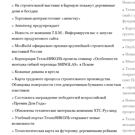
Новоси
» На строительной выставке в Барнауле покажут деревянные
»
Техно
дома и беседки
свай с
» Торговым центрам готовят «зачистку»
фундам
» Armstrong предупреждает
»
Карта
» Новость от компании Т.Б.М.: Информируем вас о запуске
грунта
нового продуктового сайта
попереч
» MosBuild официально признан крупнейшей строительной
»
Опубл
выставкой России
»
Новая
» Корпорация ТехноНИКОЛЬ провела семинар «Особенности
»
Мног
монтажа гибкой черепицы SHINGLAS» в Пскове
»
Техно
» Кожаные диваны и кресла
покрыт
» Карта трудового процесса строительного производства.
плит П
Облицовка поверхности стен декоративным бумажно-слоистым
»
«про
пластиком
эконом
» Состоялось награждение победителей всероссийской
»
Ново
«Премии Дом Года»
автома
» Обновлены технические материалы компании ХТС-Русланд
процес
» Учебный портал ТехноНИКОЛЬ открывает новые
»
Техно
возможности
механи
провол
» Технологическая карта на футеровку деревянными рейками