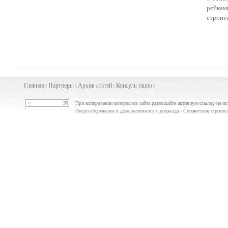
рейкам
строит
Главная
Партнеры
Архив
cта
тей
Консуль
тации
|
|
|
|
При копировании материалов сайта размещайте активную ссылку на ис
Энергосбережение в доме начинается с подъезда - Справочник строит