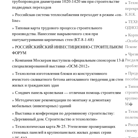
трубопроводов диаметрами 1020-1420 мм при строительстве
»
Техн
подводных переходов
перекр
К.Н.К.
» Российская система теплоснабжения переходит в режим «on-
line»
»
ТЕХ
ОДНО
» Типовая карта трудового процесса строительного
производства. Нанесение накрывочного слоя при
»
Корп
оштукатуривании кирпичных стен (КТ-8-1-68)
«Особе
Псков
» РОССИЙСКИЙСКИЙ ИНВЕСТИЦИОННО-СТРОИТЕЛЬНОМ
ФОРУМ
»
Чрез
Рисдал
» Компания Москерам выступила официальным спонсором 13-й
пробле
специализированной выставки «ОСМ-2012»
»
Пред
» Технология изготовления блоков из конструктивного
пособи
ячеистого силикатного бетона автоклавного твердения для стен
жилых и гражданских здан
»
Типов
строит
» Сэндвич панель кровельная — отличная помощь строителям
крупно
» Методические рекомендации по монтажу и демонтажу
М�
мобильных (инвентарных) зданий
»
Техно
» Выставка и конференция по деревянному строительству:
полотн
«Деревянный дом. Строительство и технологии»
»
Росси
» Технологическая карта № 25. Утепеление промерзающих
своему
стеновых панелей в крупнопанельнх жилых домах серии
»
Типов
1ЛГ-502