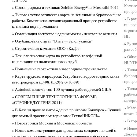
Компле
» Союз природы и техники: Schüco Energy² на Mosbuild 2011
процес
» Типовая технологическая карта на земляные и буровзрывные
»
В ра
работы. Комплексно-механизированный процесс устройства
иннова
котлована под промышлен
строит
» Организация агентства недвижимости - некоторые аспекты
НП
» Опубликована статья "Опыт — залог успеха"
»
Руков
» Строительная компания ООО «КаДэ»
раз со
» Технологическая карта на устройство телефонной
»
Обно
канализации из полиэтиленовых труб
HUNTE
» Применение геотекстиля в загородном строительстве
»
Типов
буровз
» Карта трудового процесса. Устройство водоотводных канав
процес
автогрейдером ДЗ-98. (Е-20-2-3-1б-89)
»
Типов
» Autodesk вошел в топ-100 лучших работодателей США
работы
» СОВРЕМЕННЫЕ ТЕХНОЛОГИИ НА ФОРУМЕ
матери
«СТРОЙИНДУСТРИЯ-2011»
»
Малоэ
» В Казани прошло награждение по итогам Конкурса «Лучший
штата 
дипломный проект с материалами ТехноНИКОЛЬ»
»
В то
» Новостройки Москвы и Московской области
»
Ново
» Новые комплектующие для кровельных сэндвич-панелей с
Докуме
теплоизолирующим материалом из минеральной ваты и