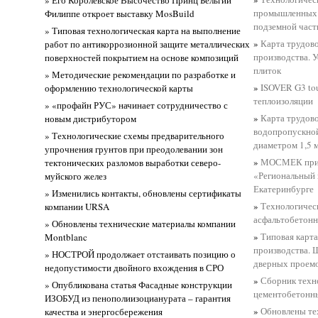
промышленных з
Филиппе откроет выставку MosBuild
подземной част
» Типовая технологическая карта на выполнение
»
Карта трудов
работ по антикоррозионной защите металлических
производства. 
поверхностей покрытием на основе композиций
плиток
» Методические рекомендации по разработке и
»
ISOVER G3 tou
оформлению технологической карты
теплоизоляции
» «профайн РУС» начинает сотрудничество с
»
Карта трудово
новым дистрибутором
водопропускной
» Технологические схемы предварительного
диаметром 1,5 
упрочнения грунтов при преодолевании зон
»
МОСМЕК приня
тектонических разломов выработки северо-
«Региональный 
муйского желез
Екатеринбурге
» Изменились контакты, обновлены сертификаты
»
Технологичес
компании URSA
асфальтобетонн
» Обновлены технические материалы компании
»
Типовая карта
Montblanc
производства. 
» НОСТРОЙ продолжает отстаивать позицию о
дверных проемо
недопустимости двойного вхождения в СРО
»
Сборник техн
» Опубликована статья Фасадные конструкции
цементобетонн
ИЗОБУД из пенополиизоцианурата – гарантия
»
Обновлены те
качества и энергосбережения