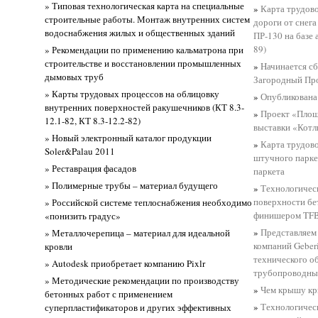
» Типовая технологическая карта на специальные
»
Карта трудово
строительные работы. Монтаж внутренних систем
дороги от снег
водоснабжения жилых и общественных зданий
ПР-130 на базе 
89)
» Рекомендации по применению кальматрона при
строительстве и восстановлении промышленных
»
Hачинается с
дымовых труб
Загородный Про
» Карты трудовых процессов на облицовку
»
Опубликована 
внутренних поверхностей ракушечников (КТ 8.3-
»
Проект «Площ
12.1-82, КТ 8.3-12.2-82)
выставки «Котл
» Новый электронный каталог продукции
»
Карта трудово
Soler&Palau 2011
штучного парке
» Реставрация фасадов
паркета
» Полимерные трубы – материал будущего
»
Технологическ
поверхности б
» Российской системе теплоснабжения необходимо
финишером TF
«понизить градус»
»
Представляем
» Металлочерепица – материал для идеальной
компаний Geber
кровли
технического о
» Autodesk приобретает компанию Pixlr
трубопроводны
» Методические рекомендации по производству
»
Чем крышу кр
бетонных работ с применением
»
Технологичес
суперпластификаторов и других эффективных