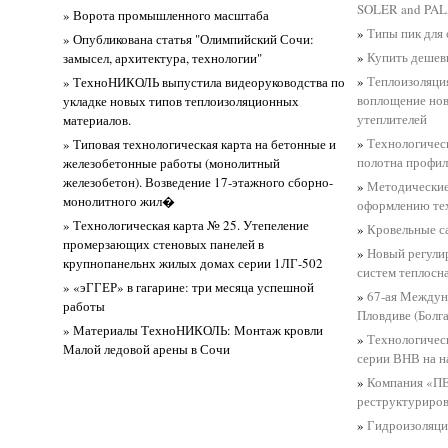
SOLER and PAL
» Ворота промышленного масштаба
»
Типы пик для
» Опубликована статья "Олимпийский Сочи:
»
Купить дешев
замысел, архитектура, технологии"
»
Теплоизоляц
» ТехноНИКОЛЬ выпустила видеоруководства по
воплощение нов
укладке новых типов теплоизоляционных
утеплителей
материалов.
»
Технологическ
» Типовая технологическая карта на бетонные и
полотна профи
железобетонные работы (монолитный
железобетон). Возведение 17-этажного сборно-
»
Методические
монолитного жил�
оформлению те
» Технологическая карта № 25. Утепеление
»
Кровельные с
промерзающих стеновых панелей в
»
Новый регули
крупнопанельнх жилых домах серии 1ЛГ-502
систем теплосн
» «эГГЕР» в гагарине: три месяца успешной
»
67-ая Междун
работы
Пловдиве (Болга
» Материалы ТехноНИКОЛЬ: Монтаж кровли
»
Технологичес
Малой ледовой арены в Сочи
серии ВНВ на н
»
Компания «П
реструктуриров
»
Гидроизоляц