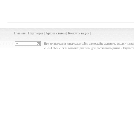
Главная
Партнеры
Архив
cта
тей
Консуль
тации
|
|
|
|
При копировании материалов сайта размещайте активную ссылку на ис
«Сен-Гобен»: пять готовых решений для российского рынка - Справо