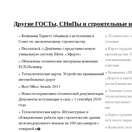
Другие ГОСТы, СНиПы и строительные н
» Компания Таркетт объявила о вступлении в
»
Техническое 
Совет по экологическому строительству
техники
» Deceuninck («Декёнинк») представил новую
»
Карта трудов
уникальную систему Eforte «Эфорте»
производства. 
алюминиевыми 
» Обновлены технические материалы компании
плитами
ЕСП-Полимер
»
Компания «П
» Технологические карты. Устройство примыканий
«Дорога в школу
автомобильных дорог
республиканско
» Best Office Awards 2011
»
Типовая техн
» Новости нормативно-технической документации
технологически
Документы вступающие в силу с 1 сентября 2010
магистральных
года
мм
» Технологическая карта. Штукатурные и
»
Карта трудово
облицовочные работы при строительстве здания
штучного парке
железнодорожного вокзала на 100 пассажиров с
»
Комплект техн
товарной к�