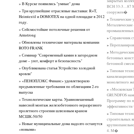
закрытых колле
» В Курске появились "умные" дома
ВСН 33-3…87 М
» Три крупнейшие отраслевые выставки: R+T,
сооружен�
Heimtextil и DOMOTEX на одной площадке в 2012
»
Технические 
году.
Металлические
» Сейсмостойкие потолочные решения от
промышленных 
Armstrong
»
Справочник ст
» Обновлены технические материалы компании
»
Перепланиров
ROTO FRANK
»
Методические
» Семинар "Современный камин в загородном
бетонных конс
доме – уют, комфорт и безопасность"
бетонной смеси
» Опубликована статья Устройство холодной
»
Типовая техно
кровли"
канализационно
» «ПЕНОПЛЭКС Финанс» удовлетворило
монолитного же
предъявленные требования по облигациям 2-го
»
«Московская 
выпуска
GRUNDFOS наме
» Технологические карты. Уравновешенный
Программу по 
навесной монтаж железобетонного неразрезного
эффективности
пролетного строения шлюзовым краном
»
Типовая техно
МСШК-50/50
строительных к
» Новые муниципальные дома надолго останутся
крупнопанельно
«новыми»
4. М�