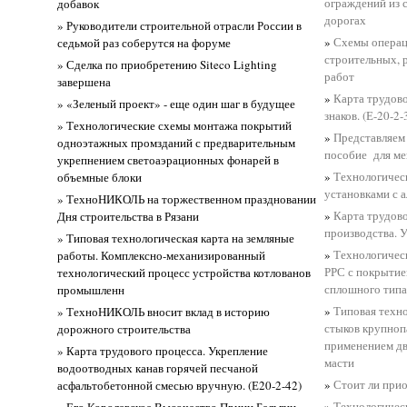
ограждений из 
добавок
дорогах
» Руководители строительной отрасли России в
»
Схемы операц
седьмой раз соберутся на форуме
строительных,
» Сделка по приобретению Siteco Lighting
работ
завершена
»
Карта трудов
» «Зеленый проект» - еще один шаг в будущее
знаков. (Е-20-2-
» Технологические схемы монтажа покрытий
»
Представляем
одноэтажных промзданий с предварительным
пособие для ме
укрепнением светоаэрационных фонарей в
»
Технологическ
объемные блоки
установками с 
» ТехноНИКОЛЬ на торжественном праздновании
»
Карта трудов
Дня строительства в Рязани
производства. 
» Типовая технологическая карта на земляные
»
Технологическ
работы. Комплексно-механизированный
РРС с покрытие
технологический процесс устройства котлованов
сплошного тип
промышленн
»
Типовая техно
» ТехноНИКОЛЬ вносит вклад в историю
стыков крупноп
дорожного строительства
применением д
» Карта трудового процесса. Укрепление
масти
водоотводных канав горячей песчаной
»
Стоит ли при
асфальтобетонной смесью вручную. (Е20-2-42)
»
Технологичес
» Его Королевское Высочество Принц Бельгии