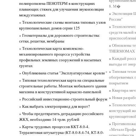
крупнопанельно
полипропилена ПЕНОТЕРМ в конструкциях
8. М�
плавающих стяжек для улучшения звукоизоляции
»
Экспозиция 
междуэтажных
России"
» Технологические схемы монтажа типовых узлов
»
Технологичес
крупнопанельных домов серии 125
средств малой 
» Геоматериалы для дорожного строительства:
приспособлений
сетки, решетки, мембраны
»
Обновлены те
» Технологическая карта комплексно-
THERMOMAX
механизированного процесса устройства
»
Каждый росси
профильных земляных сооружений в насыпных
выгоды от эне
грунтах
»
Типовая техн
» Опубликована статья "Эксплуатируемые кровли "
обогреваемых 
» Типовая технологическая карта на специальные
покрытием
строительные работы. Монтаж мобильного здания
»
Квартира меч
магазина в конструктивной каркасно-панельной
»
Новая разра
» Российский инвестиционно-строительный форум
»
Технологичес
» Как выбрать электропривод для ворот?
конструкций ж
» Чтобы предотвратить деградацию российского
крупнощитовой
ЖКХ, необходимо 14 трлн. рублей
»
Противопожар
» Карты трудовых процессов ККТ-8.0-4.
«Металл Профи
Терразитовая штукатурка (КТ-8.0-8.4-74, КТ-8.0-
огнестойкости