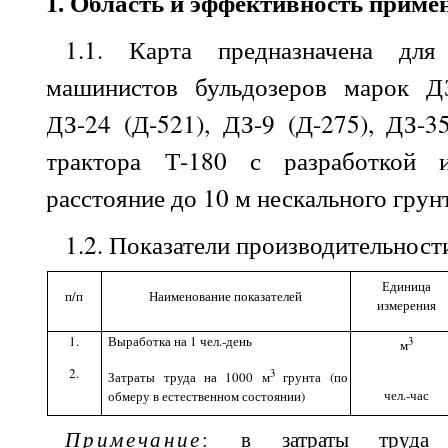
1
. Область и эффективность приме
1.1
. Карта предназначена для
машинистов бульдозеров марок ДЗ
ДЗ-24 (Д-521), ДЗ-9 (Д-275), ДЗ-3
трактора Т-180 с разработкой 
расстояние до 10 м нескального гру
1.2
. Показатели производительност
Единица
п/п
Наименование показателей
измерения
1.
Выработка на 1 чел.-день
3
м
2.
3
Затраты труда на 1000 м
грунта (по
чел.-час
обмеру в естественном состоянии)
Примечание
:
в затраты труда