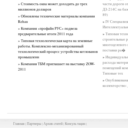
» Стоимость окна может доходить до трех
части дороги о
миллионов долларов
ДЗ-214С на баз
89)
» Обновлены технические материалы компании
Rehau
»
IV Специализ
Интеллектуальн
» Компания «профайн РУС» подвела
предварительные итоги 2011 года
»
Типовая техн
строительные 
» Типовая технологическая карта на земляные
многоцелевого
работы. Комплексно-механизированный
поставки ра�
технологический процесс устройства котлованов
промышленн
»
Индивидуаль
расхода матери
» Компания ТБМ приглашает на выставку ZOW-
помещений ком
2011
Типовые тех
»
Опубликована
коллекторство:
Главная
Партнеры
Архив
cта
тей
Консуль
тации
|
|
|
|