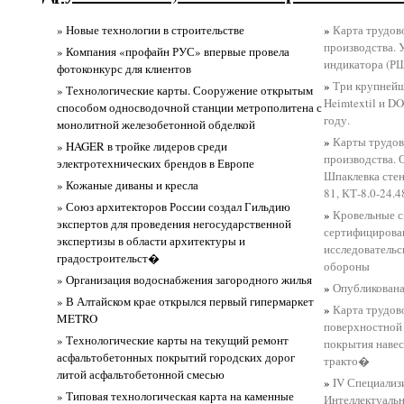
» Новые технологии в строительстве
»
Карта трудов
производства. 
» Компания «профайн РУС» впервые провела
индикатора (Р
фотоконкурс для клиентов
»
Три крупнейш
» Технологические карты. Сооружение открытым
Heimtextil и 
способом односводочной станции метрополитена с
году.
монолитной железобетонной обделкой
»
Карты трудов
» HAGER в тройке лидеров среди
производства. 
электротехнических брендов в Европе
Шпаклевка стен
» Кожаные диваны и кресла
81, КТ-8.0-24.4
» Союз архитекторов России создал Гильдию
»
Кровельные 
экспертов для проведения негосударственной
сертифицирова
экспертизы в области архитектуры и
исследователь
градостроительст�
обороны
» Организация водоснабжения загородного жилья
»
Опубликована
» В Алтайском крае открылся первый гипермаркет
»
Карта трудов
METRO
поверхностной
» Технологические карты на текущий ремонт
покрытия наве
асфальтобетонных покрытий городских дорог
тракто�
литой асфальтобетонной смесью
»
IV Специализ
» Типовая технологическая карта на каменные
Интеллектуальн