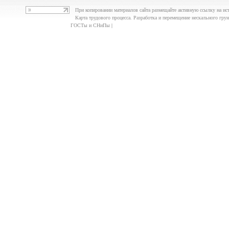
При копировании материалов сайта размещайте активную ссылку на ис
Карта трудового процесса. Разработка и перемещение нескального грунта
ГОСТы и СНиПы |