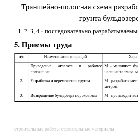
Траншейно-полосная схема разраб
грунта бульдозер
1
, 2, 3, 4 - последовательно разрабатываемы
5
. Приемы труда
п/п
Наименование операций
Хара
1.
Приведение агрегата в рабочее
М - машинист буль
положение
наличие топлива, м
2.
Разработка и перемещение грунта
М - разрабатывает 
метров.
3.
Возвращение бульдозера порожняком
М - производит во
строительные работы строительные материалы