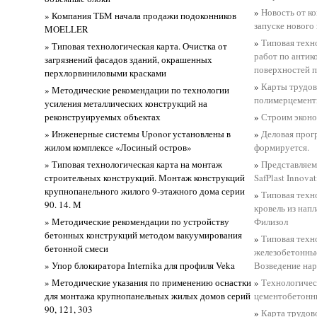
»
Новость от к
» Компания ТБМ начала продажи подоконников
запуске нового
MOELLER
»
Типовая техн
» Типовая технологическая карта. Очистка от
работ по антик
загрязнений фасадов зданий, окрашенных
поверхностей 
перхлорвиниловыми красками
»
Карты трудов
» Методические рекомендации по технологии
полимерцемент
усиления металлических конструкций на
реконструируемых объектах
»
Строим эконо
» Инженерные системы Uponor установлены в
»
Деловая прог
жилом комплексе «Лосиный остров»
формируется.
» Типовая технологическая карта на монтаж
»
Представляем
строительных конструкций. Монтаж конструкций
SafPlast Innovat
крупнопанельного жилого 9-этажного дома серии
»
Типовая техн
90. 14. М
кровель из нап
» Методические рекомендации по устройству
Филизол
бетонных конструкций методом вакуумирования
»
Типовая техн
бетонной смеси
железобетонны
» Упор блокиратора Internika для профиля Veka
Возведение на
» Методические указания по применению оснастки
»
Технологичес
для монтажа крупнопанельных жилых домов серий
цементобетонн
90, 121, 303
»
Карта трудов