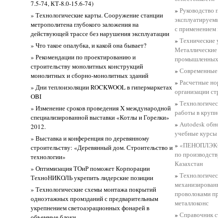
7.5-74, КТ-8.0-15.6-74)
»
Руководство 
» Технологические карты. Сооружение станции
эксплуатируем
метрополитена глубокого заложения на
с применением
действующей трассе без нарушения эксплуатации
»
Технические 
» Что такое опалубка, и какой она бывает?
Металлические
» Рекомендации по проектированию и
промышленных
строительству монолитных конструкций
»
Современные
монолитных и сборно-монолитных зданий
»
Расчетные но
» Дни теплоизоляции ROCKWOOL в гипермаркетах
организации стр
OBI
»
Технологичес
» Изменение сроков проведения X международной
работы в круп
специализированной выставки «Котлы и Горелки»
»
Autodesk обн
2012.
учебные курсы
» Выставка и конференция по деревянному
»
«ПЕНОПЛЭКС»
строительству: «Деревянный дом. Строительство и
по производств
технологии»
Казахстан
» Оптимизация ТОиР поможет Корпорации
»
Технологичес
ТехноНИКОЛЬ укрепить лидерские позиции
механизирован
» Технологические схемы монтажа покрытий
проволоками пр
одноэтажных промзданий с предварительным
металлоконс
укрепнением светоаэрационных фонарей в
»
Справочник ст
объемные блоки