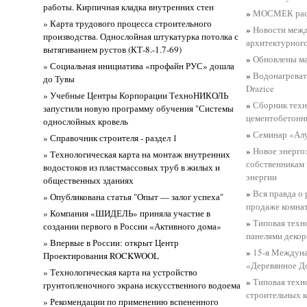
работы. Кирпичная кладка внутренних стен
»
МОСМЕК расш
» Карта трудового процесса строительного
»
Новости меж
производства. Однослойная штукатурка потолка с
архитектурного
вытягиванием рустов (КТ-8.-1.7-69)
»
Обновлены м
» Социальная инициатива «профайн РУС» дошла
»
Водонагреват
до Тувы
Drazice
» Учебные Центры Корпорации ТехноНИКОЛЬ
»
Сборник техн
запустили новую программу обучения "Системы
цементобетонн
однослойных кровель
»
Семинар «Алу
» Справочник строителя - раздел 1
»
Новое энерго
» Технологическая карта на монтаж внутренних
собственникам
водостоков из пластмассовых труб в жилых и
энергии
общественных зданиях
»
Вся правда о 
» Опубликована статья "Опыт — залог успеха"
продаже комна
» Компания «ШИДЕЛЬ» приняла участие в
»
Типовая техн
создании первого в России «Активного дома»
панелями декор
» Впервые в России: открыт Центр
»
15-я Междуна
Проектирования ROCKWOOL
«Деревянное Д
» Технологическая карта на устройство
»
Типовая техн
грунтопленочного экрана искусственного водоема
строительных 
» Рекомендации по применению вспененного