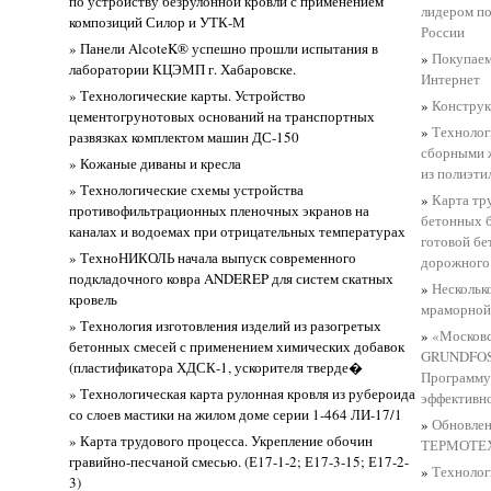
по устройству безрулонной кровли с применением
лидером по
композиций Силор и УТК-М
России
» Панели AlcoteK® успешно прошли испытания в
»
Покупаем
лаборатории КЦЭМП г. Хабаровске.
Интернет
» Технологические карты. Устройство
»
Конструк
цементогрунотовых оснований на транспортных
»
Технолог
развязках комплектом машин ДС-150
сборными 
» Кожаные диваны и кресла
из полиэти
» Технологические схемы устройства
»
Карта тр
противофильтрационных пленочных экранов на
бетонных б
каналах и водоемах при отрицательных температурах
готовой бе
» ТехноНИКОЛЬ начала выпуск современного
дорожного 
подкладочного ковра ANDEREP для систем скатных
»
Несколько
кровель
мраморной
» Технология изготовления изделий из разогретых
»
«Московс
бетонных смесей с применением химических добавок
GRUNDFOS 
(пластификатора ХДСК-1, ускорителя тверде�
Программу
» Технологическая карта рулонная кровля из рубероида
эффективн
со слоев мастики на жилом доме серии 1-464 ЛИ-17/1
»
Обновлен
» Карта трудового процесса. Укрепление обочин
ТЕРМОТЕ
гравийно-песчаной смесью. (Е17-1-2; Е17-3-15; Е17-2-
»
Технолог
3)