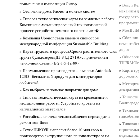
применением композиции Силор
»
Bosch Re
механизм д
» Отопление дома. Расчет и монтаж систем
государст
» Типовая технологическая карта на земляные работы.
программн
Комплексно-механизированный технологический
»
MosBuild
процесс устройства земляного полотна авт�
»
Сборник 
» Компания Uponor стала главным спонсором
цементобе
международной конференции Sustainable Building
дорог
» Карта трудового процесса.Срезка растительного слоя
»
Обновлен
грунта бульдозером ДЗ-8 (Д-271А) с применением
THERMO
челночной схемы. (Е-2-1-5-1а-89)
»
Карта тр
» Промышленное производство – в массы: Autodesk
дорожных з
123D– бесплатный продукт для конструкторов-
любителей
»
Методиче
декоративн
» Как выбрать напольное покрытие для дома
»
Тонкости
» Типовая технологическая карта на кровельные и
Волгоград
изоляционные работы. Устройство кровель из
наплавляемых материалов
»
Технолог
гипсобето
» Российская система теплоснабжения переходит в
режим «on-line»
»
Типовая 
строительн
» ТехноНИКОЛЬ направит более 10 млн евро в
отделка ок
производство экструзионного пенополистирола на