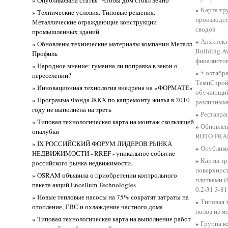
» Опубликована статья "Чтобы дом стоял вечно"
»
Карта тр
» Технические условия. Типовые решения.
производст
Металлические ограждающие конструкции
сводов
промышленных зданий
»
Архитект
» Обновлены технические материалы компании Металл-
Building A
Профиль
финалистов
» Народное мнение: гуманна ли поправка в закон о
»
5 октябр
переселении?
ТемпСтрой
» Инновационная технология внедрена на «ФОРМАТЕ»
обучающий
» Программа Фонда ЖКХ по капремонту жилья в 2010
различным
году не выполнена на треть
»
Реставра
» Типовая технологическая карта на монтаж скользящей
»
Обновлен
опалубки
ROTO FR
» IX РОССИЙСКИЙ ФОРУМ ЛИДЕРОВ РЫНКА
»
Опублико
НЕДВИЖИМОСТИ - RREF - уникальное событие
»
Карты тр
российского рынка недвижимости.
поверхнос
» OSRAM объявила о приобретении контрольного
плитками (
пакета акций Encelium Technologies
0.2-31.3-81
» Новые тепловые насосы на 75% сократят затраты на
»
Типовая 
отопление, ГВС и охлаждение частного дома
полов из м
» Типовая технологическая карта на выполнение работ
»
Группа к