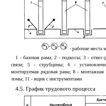
-
рабочие
места
м
1
-
базовая
рама
; 2
-
подкосы
; 3
-
отвес
-
связи
; 5 -
струбцины
; 6
-
установлен
монтируемая
рядовая
рама
; 8 -
монтажная
ломы
; 11
-
ящик
с
инструментами
4.5
.
График
трудового
процесса