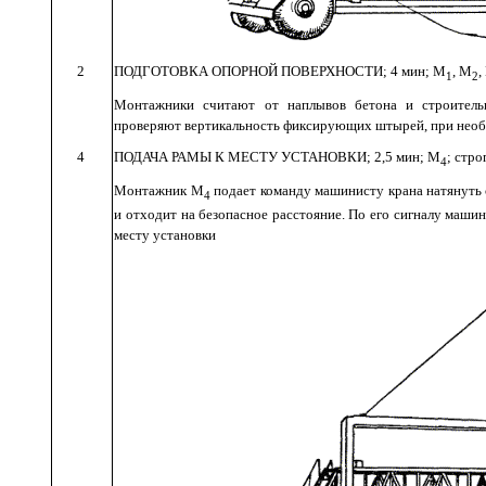
2
ПОДГОТОВКА
ОПОРНОЙ
ПОВЕРХНОСТИ
; 4
мин
;
М
,
М
,
1
2
Монтажники
считают
от
наплывов
бетона
и
строитель
проверяют
вертикальность
фиксирующих
штырей
,
при
нео
4
ПОДАЧА
РАМЫ
К
МЕСТУ
УСТАНОВКИ
; 2,5
мин
;
М
;
стро
4
Монтажник
М
подает
команду
машинисту
крана
натянуть
4
и
отходит
на
безопасное
расстояние
.
По
его
сигналу
машин
месту установки