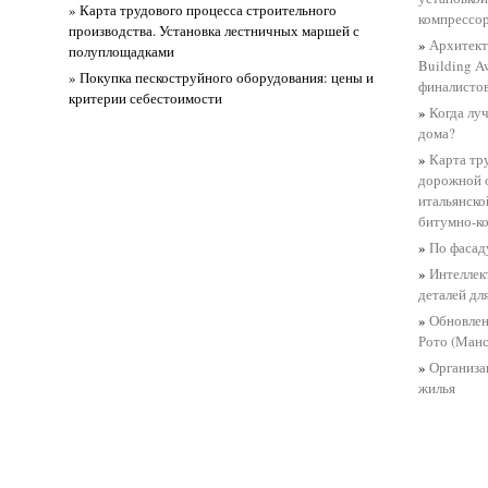
» Карта трудового процесса строительного
компрессо
производства. Установка лестничных маршей с
»
Архитект
полуплощадками
Building A
» Покупка пескоструйного оборудования: цены и
финалистов
критерии себестоимости
»
Когда лу
дома?
»
Карта тр
дорожной 
итальянск
битумно-к
»
По фасад
»
Интеллек
деталей дл
»
Обновлен
Рото (Ман
»
Организа
жилья