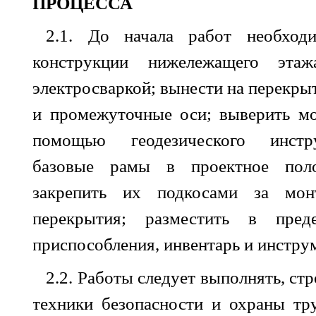
ПРОЦЕССА
2.1
.
До
начала
работ
необход
конструкции
нижележащего
этаж
электросваркой
;
вынести
на
перекры
и
промежуточные
оси
;
выверить
м
помощью
геодезического
инстр
базовые
рамы
в
проектное
пол
закрепить
их
подкосами
за
мон
перекрытия
;
разместить
в
пред
приспособления
,
инвентарь
и
инстру
2.2
.
Работы
следует
выполнять
,
стр
техники
безопасности
и охраны
тр