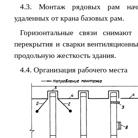
4.3
.
Монтаж
рядовых
рам
на
удаленных
от
крана
базовых рам
.
Горизонтальные
связи
снимают
перекрытия
и
сварки
вентиляционн
продольную
жесткость
здания
.
4.4
.
Организация
рабочего
места