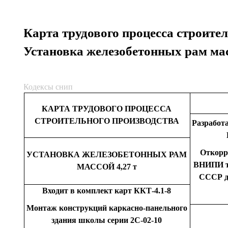
Карта трудового процесса строител
Установка железобетонных рам мас
Кодексы снип
КАРТА
ТРУДОВОГО
ПРОЦЕССА
СТРОИТЕЛЬНОГО
ПРОИЗВОДСТВА
Разработ
Откорр
УСТАНОВКА
ЖЕЛЕЗОБЕТОННЫХ
РАМ
ВНИПИ
МАССОЙ
4,27
т
СССР
Входит
в
комплект
карт
ККТ
-4.1
-
8
Монтаж
конструкций каркасно-панельного
здания
школы серии
2
С
-02-10