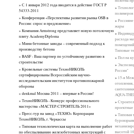
полотна п
» С 1 января 2012 года вводится в действие ГОСТ Р
»
Технолог
54333-2011
полимеров
» Конференция «Перспективы развития рынка OSB в
»
Россияне
России: спрос и предложение»
жары
» Компания Armstrong представляет новую потолочную
»
Индивиду
плиту AcademyDiploma
расхода ма
» Мини бетонные заводы – современный подход к
помещений
производству бетона
Типовые т
» BASF - Ваш партнер по устойчивому развитию в
»
Пол на ку
строительстве
»
Экспозиц
» Кровельные системы ТехноНИКОЛЬ
России"
сертифицированы Всероссийским научно-
»
15-я Меж
исследовательским институтом противопожарной
отопления,
обороны
сантехники
» denkmal Москва 2011 – впервые в России!
AQUA-TH
» ТехноНИКОЛЬ - Конкурс профессионального
»
Строител
мастерства «МАСТЕР-СТРОИТЕЛЬ 2011»
проектные
» Пресс-тур на завод «ТЕХНО» Корпорации
»
Типовая 
ТехноНИКОЛЬ, г. Черкассы
буровзрыв
механизир
» Типовая технологическая карта на выполнение работ
высотой 10
по обеспыливанию железобетонных конструкций с