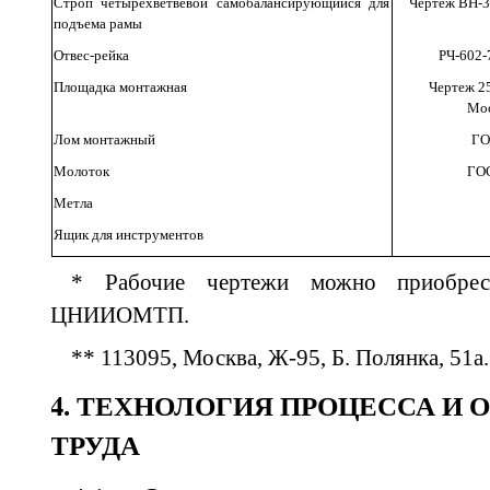
Строп
четырехветвевой
самобалансирующийся
для
Чертеж
ВН
-
подъема
рамы
Отвес
-
рейка
РЧ
-602
Площадка
монтажная
Чертеж
25
Мос
Лом
монтажный
ГО
Молоток
ГО
Метла
Ящик
для
инструментов
* Рабочие чертежи можно приобре
ЦНИИОМТП.
** 113095, Москва, Ж-95, Б. Полянка, 51а.
4
. ТЕХНОЛОГИЯ ПРОЦЕССА И 
ТРУДА