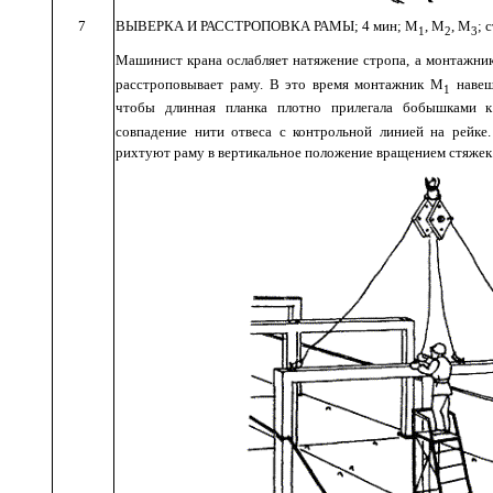
7
ВЫВЕРКА
И
РАССТРОПОВКА
РАМЫ
; 4
мин
;
М
,
М
,
М
;
с
1
2
3
Машинист
крана
ослабляет
натяжение
стропа
,
а
монтажни
расстроповывает
раму
.
В
это
время монтажник
М
навеш
1
чтобы длинная
планка
плотно
прилегала бобышками
к
совпадение
нити
отвеса
с
контрольной
л
инией на
рейке
рихтуют
раму
в
вертикальное
положение
вращением
стяжек