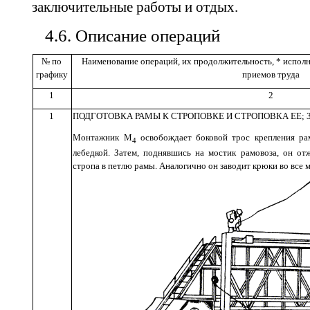
заключительные работы и отдых.
4.6
.
Описание
операций
№
по
Наименование
операций
,
их
продолжительность
, *
испол
графику
приемов
труда
1
2
1
ПОДГОТОВКА
РАМЫ
К
СТРОПОВКЕ
И
СТРОПОВКА
ЕЕ
; 
Монтажник
М
освобождает
боковой
трос
крепления
ра
4
л
ебедкой
.
Затем
,
поднявшись
на
мостик
рамовоза
,
он
отж
стропа в
петлю
рамы
.
Аналогично
он
заводит
крюки
во
все