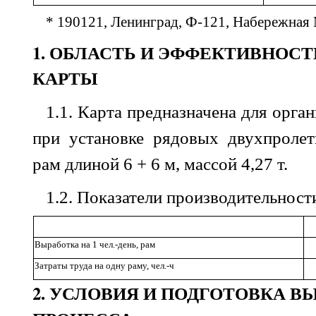
* 190121, Ленинград, Ф-121, Набережная 
1
. ОБЛАСТЬ И ЭФФЕКТИВНОС
КАРТЫ
1.1
.
Карта
предназначена
для
орган
при
установке
рядовых двухпроле
рам
длиной
6 + 6
м
,
массой
4,27
т
.
1.2
.
Показатели
производительност
Выработка
на
1
чел
.-
день
,
рам
Затраты
труда
на
одну
раму
,
чел
.-
ч
2
. УСЛОВИЯ И ПОДГОТОВКА 