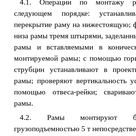
4.1
.
Операции
по
монтажу
следующем
порядке
:
устанавли
перекрытие
раму
на
нижестоящую
;
низа
рамы
тремя
штырями
,
заделанн
рамы
и
вставляемыми
в
коничес
монтируемой
рамы
;
с
помощью
гор
струбцин
устанавливают
в
проект
рамы
;
проверяют
вертикальность
у
помощью
отвеса-рейки
;
свариваю
рамы
.
4.2
.
Рамы
монтируют
грузоподъемностью
5
т
непосредств