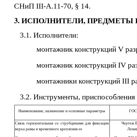
СНиП
III
-
А
.11-70,
§
14.
3
. ИСПОЛНИТЕЛИ, ПРЕДМЕТЫ 
3.1
.
Исполнители
:
монтажник
конструкций
V
раз
монтажник
конструкций
IV
раз
монтажники
конструкций
III
ра
3.2
.
Инструменты
,
приспособления
Наименование
,
назначение и
основные
параметры
ГОС
Связь
горизонтальная
со
струбцинами для
фиксации
Чертеж
верха
рамы
и
временного
крепления
ее
Лени