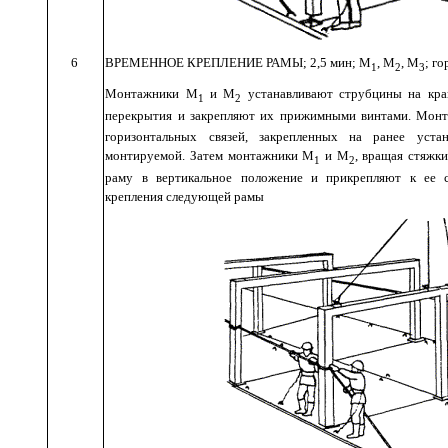
6
ВРЕМЕННОЕ
КРЕПЛЕНИЕ
РАМЫ
; 2,5
мин
;
М
,
М
,
М
;
го
1
2
3
Монтажники
М
и
М
устанавливают
струбцины
на
кра
1
2
перекрытия
и
закрепляют их
прижимными
винтами
.
Монт
горизонтальных
связей
,
закрепленных
на
ранее
уста
монтируемой
.
Затем
монтажники
М
и
М
,
вращая
стяжки
1
2
раму
в
вертикальное
положение
и
прикрепляют
к
ее
крепления
следующей
рамы