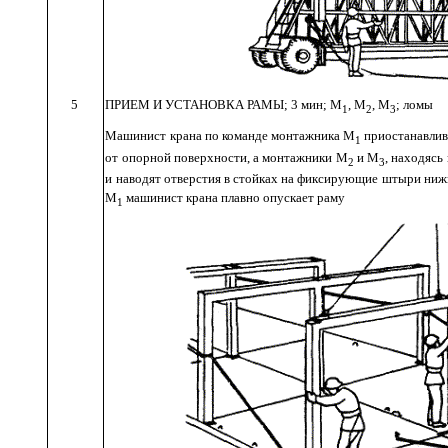
5
ПРИЕМ
И
УСТАНОВКА
РАМЫ
; 3
мин
;
М
,
М
,
М
;
ломы
1
2
3
Машинист
крана
по
команде
монтажника
М
приостанавлив
1
от опорной
поверхности
,
а монтажники
М
и
М
,
находясь
2
3
и
наводят
отверстия
в стойках
на
фиксирующие штыри
ниж
М
машинист
крана
плавно
опускает
раму
1