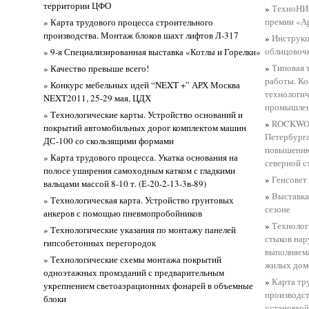
территории ЦФО
»
ТехноНИК
премии «А
» Карта трудового процесса строительного
производства. Монтаж блоков шахт лифтов Л-317
»
Инструкц
облицовоч
» 9-я Специализированная выставка «Котлы и Горелки»
»
Типовая 
» Качество превыше всего!
работы. К
» Конкурс мебельных идей “NEXT +” АРХ Москва
технологич
NEXT2011, 25-29 мая, ЦДХ
промышле
» Технологические карты. Устройство оснований и
»
ROCKWOO
покрытий автомобильных дорог комплектом машин
Петербурга
ДС-100 со скользящими формами
повышению
» Карта трудового процесса. Укатка основания на
северной 
полосе уширения самоходным катком с гладкими
»
Генсове
вальцами массой 8-10 т. (Е-20-2-13-3в-89)
»
Выставка
» Технологическая карта. Устройство грунтовых
сезоне
анкеров с помощью пневмопробойников
»
Технолог
» Технологические указания по монтажу панелей
стыков нар
гипсобетонных перегородок
выполняем
» Технологические схемы монтажа покрытий
жилых домо
одноэтажных промзданий с предварительным
»
Карта тр
укрепнением светоаэрационных фонарей в объемные
производст
блоки
установко