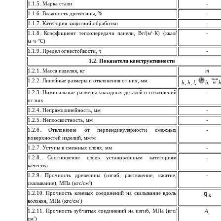
1.1.5. Марка стали
-
1.1.6. Влажность древесины, %
-
1.1.7. Категория защитной обработки
-
2
1.1.8. Коэффициент теплопередачи панели, Вт/(м
·К) (ккал/
-
м·ч·°С)
1.1.9. Предел огнестойкости, ч
-
1.2. Показатели конструктивности
1.2.1. Масса изделия, кг
т
1.2.2. Линейные размеры и отклонения от них, мм
b, h, l,
b,
1.2.3. Номинальные размеры закладных деталей и отклонений
-
от них
1.2.4. Непрямолинейность, мм
-
1.2.5. Неплоскостность, мм
-
1.2.6. Отклонение от перпендикулярности смежных
-
поверхностей изделий, мм/м
1.2.7. Уступы в смежных слоях, мм
-
1.2.8. Соотношение слоев установленным категориям
-
качества
1.2.9. Прочность древесины (изгиб, растяжение, сжатие,
-
2
скалывание), МПа (кгс/см
)
1.2.10. Прочность клеевых соединений на скалывание вдоль
2
волокон, МПа (кгс/см
)
1.2.11. Прочность зубчатых соединений на изгиб, МПа (кгс/
А
3
2
см
)