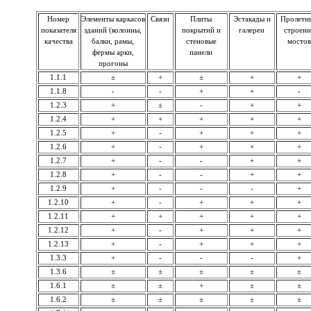
Номер
Элементы каркасов
Связи
Плиты
Эстакады и
Пролетн
показателя
зданий (колонны,
покрытий и
галереи
строени
качества
балки, рамы,
стеновые
мостов
фермы арки,
панели
прогоны
1.1.1
±
+
±
+
+
1.1.8
-
-
+
+
-
1.2.3
+
±
-
+
+
1.2.4
+
+
+
+
+
1.2.5
+
-
+
+
+
1.2.6
+
-
+
+
+
1.2.7
+
-
-
+
+
1.2.8
+
-
-
+
+
1.2.9
+
-
-
-
+
1.2.10
+
-
+
+
+
1.2.11
+
+
+
+
+
1.2.12
+
-
+
+
+
1.2.13
+
-
+
+
+
1.3.3
+
-
-
-
+
1.3.6
±
±
±
±
±
1.6.1
±
±
+
±
±
1.6.2
±
±
±
±
±