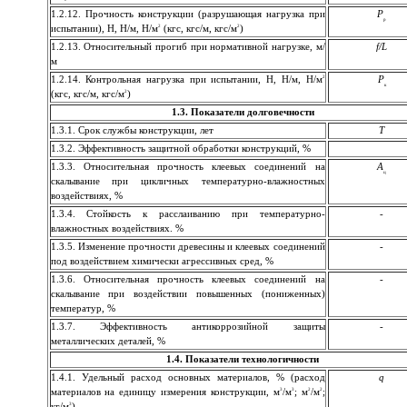
1.2.12. Прочность конструкции (разрушающая нагрузка при
Р
р
2
2
испытании), Н, Н/м, Н/м
(кгс, кгс/м, кгс/м
)
1.2.13. Относительный прогиб при нормативной нагрузке, м/
f/L
м
2
1.2.14. Контрольная нагрузка при испытании, Н, Н/м, Н/м
Р
к
2
(кгс, кгс/м, кгс/м
)
1.3. Показатели долговечности
1.3.1. Срок службы конструкции, лет
Т
1.3.2. Эффективность защитной обработки конструкций, %
1.3.3. Относительная прочность клеевых соединений на
А
ц
скалы­ва­ние при цикличных температурно-влажностных
воздействиях, %
1.3.4. Стойкость к расслаиванию при температурно-
-
влажностных воздействиях. %
1.3.5. Изменение прочности древесины и клеевых соединений
-
под воздействием химически агрессивных сред, %
1.3.6. Относительная прочность клеевых соединений на
-
скалы­ва­ние при воздействии повышенных (пониженных)
температур, %
1.3.7. Эффективность антикоррозийной защиты
-
металлических деталей, %
1.4. Показатели технологичности
1.4.1. Удельный расход основных материалов, % (расход
q
3
3
2
2
мате­риалов на единицу измерения конструкции, м
/м
; м
/м
;
3
кг/м
)