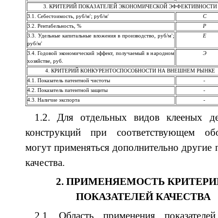
3. КРИТЕРИЙ ПОКАЗАТЕЛЕЙ ЭКОНОМИЧЕСКОЙ ЭФФЕКТИВНОСТИ
3
2
3.1. Себестоимость, руб/м
; руб/м
С
3.2. Рентабельность, %
Р
3
3.3. Удельные капитальные вложения в производство, руб/м
;
Е
2
руб/м
3.4. Годовой экономический эффект, получаемый в народном
Э
хозяйстве, руб.
4. КРИТЕРИЙ КОНКУРЕНТОСПОСОБНОСТИ НА ВНЕШНЕМ РЫНКЕ
4.1. Показатель патентной чистоты
-
4.2. Показатель патентной защиты
-
4.3. Наличие экспорта
-
1.2. Для отдельных видов клееных д
конструкций при соответствующем обо
могут применяться дополнительно другие 
качества.
2. ПРИМЕНЯЕМОСТЬ КРИТЕРИ
ПОКАЗАТЕЛЕЙ КАЧЕСТВА
2.1. Область применения показателей