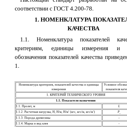
соответствии с ГОСТ 4.200-78.
1. НОМЕНКЛАТУРА ПОКАЗАТЕ
КАЧЕСТВА
1.1. Номенклатура показателей кач
критериям, единицы измерения и 
обозначения показателей качества приведе
1.
Номенклатура критериев, показателей качества и единицы
Условное обозна
измерения
показателя каче
1. КРИТЕРИЙ ТЕХНИЧЕСКОГО УРОВНЯ
1.1. Показатели назначения
1.1. Пролет, м
L
2
2
1.1.2. Расчетная нагрузка, Н, Н/м, Н/м
(кгс, кгс/м, кгс/м
)
Р
о
1.1.3. Порода древесины
-
1.1.4. Марка и вид клея
-