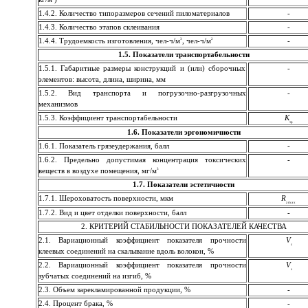
1.4.2. Количество типоразмеров сечений пиломатериалов
-
1.4.3. Количество этапов склеивания
-
3
2
1.4.4. Трудоемкость изготовления, чел-ч/м
, чел-ч/м
-
1.5. Показатели транспортабельности
1.5.1. Габаритные размеры конструкций и (или) сборочных
-
эле­мен­тов: высота, длина, ширина, мм
1.5.2. Вид транспорта и погрузочно-разгрузочных
-
механизмов
1.5.3. Коэффициент транспортабельности
К
тр
1.6. Показатели эргономичности
1.6.1. Показатель грязеудержания, балл
-
1.6.2. Предельно допустимая концентрация токсических
-
3
веществ в воздухе помещения, мг/м
1.7. Показатели эстетичности
1.7.1. Шероховатость поверхности, мкм
R
zmax
1.7.2. Вид и цвет отделки поверхности, балл
-
2. КРИТЕРИЙ СТАБИЛЬНОСТИ ПОКАЗАТЕЛЕЙ КАЧЕСТВА
2.1. Вариационный коэффициент показателя прочности
V
с
клеевых соединений на скалывание вдоль волокон, %
2.2. Вариационный коэффициент показателя прочности
V
з
зубчатых соединений на изгиб, %
2.3. Объем зарекламированной продукции, %
-
2.4. Процент брака, %
-