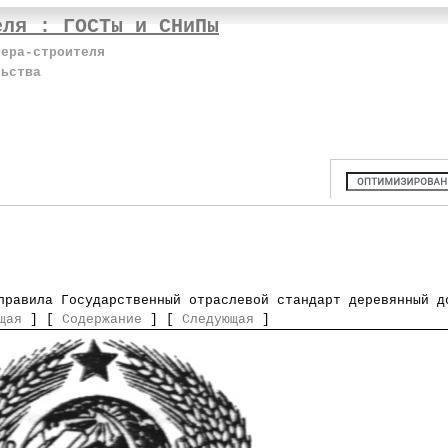
еля : ГОСТы и СНиПы
нера-строителя
льства
правила Государственный отраслевой стандарт деревянный д
щая
] [
Содержание
] [
Следующая
]