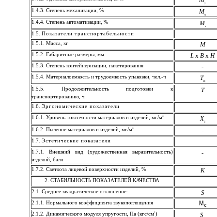
у
1.4.3. Степень механизации, %
М
м
1.4.4. Степень автоматизации, %
М
а
1.5.
Показатели транспортабельности
1.5.1. Масса, кг
М
1.5.2. Габаритные размеры, мм
L
х
B
х
H
1.5.3. Степень контейнеризации, пакетирования
-
1.5.4. Материалоемкость и трудоемкость упаковки, чел.-ч
Т
п
1.5.5. Продолжительность подготовки к
Т
транспортированию, ч
1.6.
Эргономические показатели
3
1.6.1. Уровень токсичности материалов и изделий, мг/м
Х
с
3
1.6.2. Пыление материалов и изделий, мг/м
-
1.7.
Эстетические показатели
1.7.1. Внешний вид (художественная выразительность)
-
изделий, балл
1.7.2. Светлота лицевой поверхности изделий, %
К
2. СТАБИЛЬНОСТЬ ПОКАЗАТЕЛЕЙ КАЧЕСТВА
2.1. Среднее квадратическое отклонение:
S
2.1.1. Нормального коэффициента звукопоглощения
2
2.1.2. Динамического модуля упругости, Па (кгс/см
)
S