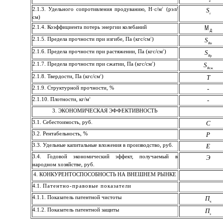
е
2
2.1.3. Удельного сопротивления продуванию, Н·с/м
(рэл/
S
r
см)
2.1.4. Коэффициента потерь энергии колебаний
2
2.1.5. Предела прочности при изгибе, Па (кгс/см
)
S
R
и
2
2.1.6. Предела прочности при растяжении, Па (кгс/см
)
S
R
p
2
2.1.7. Предела прочности при сжатии, Па (кгс/см
)
S
R
сж
2
2.1.8. Твердости, Па (кгс/см
)
Т
2.1.9. Структурной прочности, %
-
3
2.1.10. Плотности, кг/м
-
3. ЭКОНОМИЧЕСКАЯ ЭФФЕКТИВНОСТЬ
3.1. Себестоимость, руб.
С
3.2. Рентабельность, %
Р
3.3. Удельные капитальные вложения в производство, руб.
Е
3.4. Годовой экономический эффект, получаемый в
Э
народном хозяйстве, руб.
4. КОНКУРЕНТОСПОСОБНОСТЬ НА ВНЕШНЕМ РЫНКЕ
4.1.
Патентно-правовые показатели
4.1.1. Показатель патентной чистоты
П
ч
4.1.2. Показатель патентной защиты
П
з