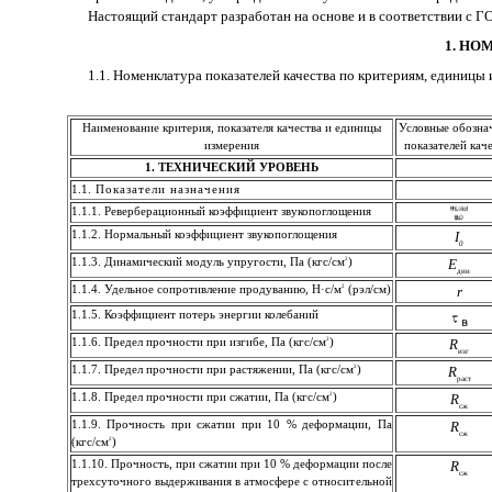
Настоящий стандарт разработан на основе и в соответствии с Г
1. НО
1.1. Номенклатура показателей качества по критериям, единицы 
Наименование критерия, показателя качества и единицы
Условные обозна
измерения
показателей кач
1. ТЕХНИЧЕСКИЙ УРОВЕНЬ
1.1.
Показатели назначения
1.1.1. Реверберационный коэффициент звукопоглощения
1.1.2. Нормальный коэффициент звукопоглощения
I
0
2
1.1.3. Динамический модуль упругости, Па (кгс/см
)
Е
дин
2
1.1.4. Удельное сопротивление продуванию, Н·с/м
(рэл/см)
r
1.1.5. Коэффициент потерь энергии колебаний
2
1.1.6. Предел прочности при изгибе, Па (кгс/см
)
R
изг
2
1.1.7. Предел прочности при растяжении, Па (кгс/см
)
R
раст
2
1.1.8. Предел прочности при сжатии, Па (кгс/см
)
R
сж
1.1.9. Прочность при сжатии при 10 % деформации, Па
R
сж
2
(кгс/см
)
1.1.10. Прочность, при сжатии при 10 % деформации после
R
сж
трехсуточного выдерживания в атмосфере с относительной