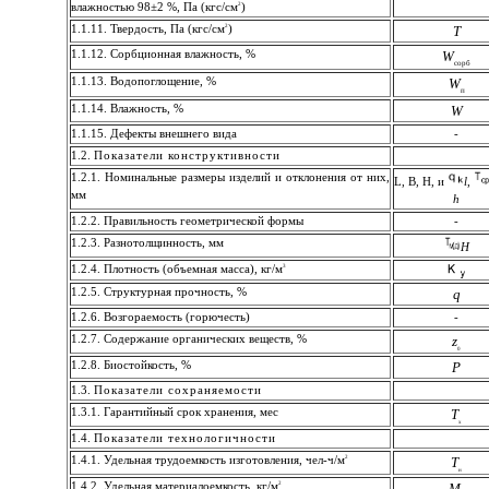
2
влажностью 98±2 %, Па (кгс/см
)
2
1.1.11. Твердость, Па (кгс/см
)
Т
1.1.12. Сорбционная влажность, %
W
сорб
1.1.13. Водопоглощение, %
W
п
1.1.14. Влажность, %
W
1.1.15. Дефекты внешнего вида
-
1.2.
Показатели конструктивности
1.2.1. Номинальные размеры изделий и отклонения от них,
L, B, H, и
l
,
мм
h
1.2.2. Правильность геометрической формы
-
1.2.3. Разнотолщинность, мм
H
3
1.2.4. Плотность (объемная масса), кг/м
1.2.5. Структурная прочность, %
q
1.2.6. Возгораемость (горючесть)
-
1.2.7. Содержание органических веществ, %
z
0
1.2.8. Биостойкость, %
Р
1.3.
Показатели сохраняемости
1.3.1. Гарантийный срок хранения, мес
Т
х
1.4.
Показатели технологичности
2
1.4.1. Удельная трудоемкость изготовления, чел-ч/м
Т
н
2
1.4.2. Удельная материалоемкость, кг/м
М