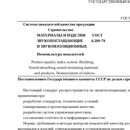
ГОСУДАРСТВЕННЫЙ К
ГОС
Система показателей качества продукции
Строительство
МАТЕРИАЛЫ И ИЗДЕЛИЯ ГОСТ
ЗВУКОПОГЛАЩАЮЩИЕ 4.209-79
И ЗВУКОИЗОЛЯЦИОННЫЕ
Номенклатура показателей
Product-quality index system. Building.
Sound-absorbing sound-insulating materials
and products. Nomenclature of indices
Постановлением Государственного комитета СССР по делам строи
Настоящий стандарт распространяется на звукопоглощающие и 
применения при:
разработке стандартов, технических условий;
планировании и прогнозировании качества;
разработке систем управления качеством;
составлении отчетности и информации о качестве.
Нормы, требования и методы контроля показателей качества д
материалов и изделий, утвержденными в установленном порядке.