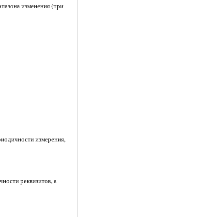
апазона изменения (при
ериодичности измерения,
чности реквизитов, а