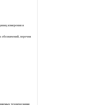
диниц измерения и
х обозначений, перечня
олняемых техническими