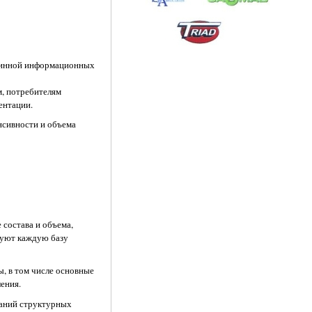
ашинной информационных
, потребителям
ентации.
нсивности и объема
состава и объема,
зуют каждую базу
, в том числе основные
ения.
ваний структурных