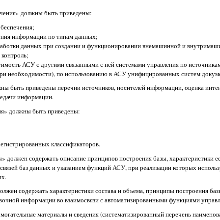
ечения» должны быть приведены:
обеспечения;
ения информации по типам данных;
бработки данных при создании и функционировании внемашинной и внутрим
 контроль;
мость АСУ с другими связанными с ней системами управления по источникам
ри необходимости), по использованию в АСУ унифицированных систем докум
лжны быть приведены перечни источников, носителей информации, оценка инте
редачи информации.
ния» должны быть приведены:
регистрированных классификаторов.
» должен содержать описание принципов построения базы, характеристики ее 
освязей баз данных и указанием функций АСУ, при реализации которых исполь
ых.
олжен содержать характеристики состава и объема, принципы построения базы
вочной информации во взаимосвязи с автоматизированными функциями управл
помогательные материалы и сведения (систематизированный перечень наимено