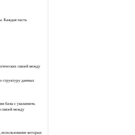
ы. Каждая часть
огических связей между
ую структуру данных
ии базы с указанием,
м связей между
, использование которых