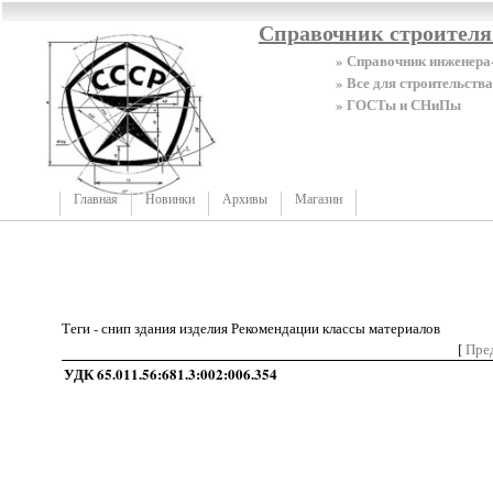
Справочник строител
» Справочник инженера
» Все для строительства
» ГОСТы и СНиПы
Главная
Новинки
Архивы
Магазин
Теги - снип здания изделия Рекомендации классы материалов
[
Пре
УДК 65.011.56:681.3:002:006.354