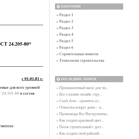
КАТЕГОРИИ
» Раздел 1
» Раздел 2
» Раздел 3
» Раздел 4
» Раздел 5
СТ 24.205-80*
» Раздел 6
» Строительные новости
» Технология строительства
с 01.01.81 г.
ПОСЛЕДНИЕ ЗАПИСИ
емые для всех уровней
» Промышленный насос для чи...
 24.101-80
в состав
» Все о казино онлайн: стру...
» Crash Zone - сразитесь со...
» Отмостка вокруг дома -- в...
» Промокоды Все Инструменты...
» Как создать красивый цвет...
ументах:
» Песок строительный с дост...
» Как создать свой райский ...