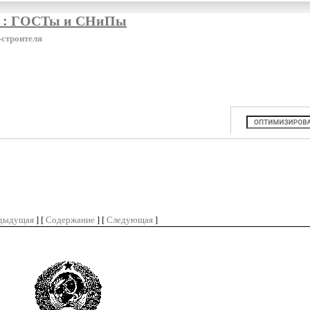
я : ГОСТы и СНиПы
-строителя
дыдущая
] [
Содержание
] [
Следующая
]