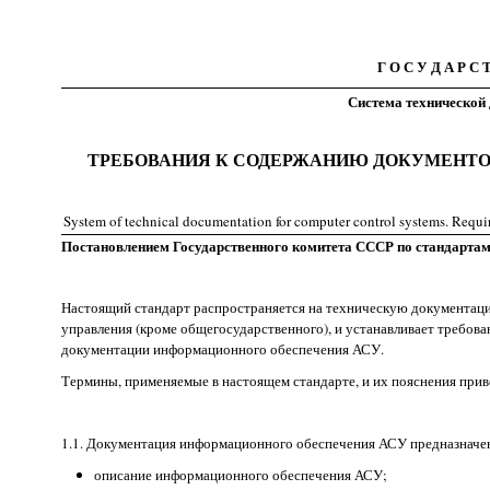
Г О С У Д А Р С
Система технической
ТРЕБОВАНИЯ К СОДЕРЖАНИЮ ДОКУМЕНТ
System of technical documentation for computer control systems. Requi
Постановлением Государственного комитета СССР по стандартам о
Настоящий стандарт распространяется на техническую документаци
управления (кроме общегосударственного), и устанавливает требов
документации информационного обеспечения АСУ.
Термины, применяемые в настоящем стандарте, и их пояснения при
1.1. Документация информационного обеспечения АСУ предназначе
описание информационного обеспечения АСУ;