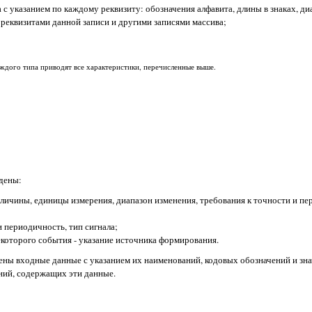
а с указанием по каждому реквизиту: обозначения алфавита, длины в знаках, ди
 реквизитами данной записи и другими записями массива;
аждого типа приводят все характеристики, перечисленные выше.
едены:
еличины, единицы измерения, диапазон изменения, требования к точности и п
и периодичность, тип сигнала;
некоторого события - указание источника формирования.
ены входные данные с указанием их наименований, кодовых обозначений и зна
ний, содержащих эти данные.