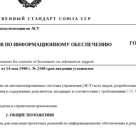
 Т В Е Н Н Ы Й С Т А Н Д А Р Т С О Ю З А С С Р
 документации на АСУ
ГО
ОВ ПО ИНФОРМАЦИОННОМУ ОБЕСПЕЧЕНИЮ
rements for contents of documents on information support
т 14 мая 1980 г. № 2100 срок введения установлен
ю на автоматизированные системы управления (АСУ) всех видов, разрабатыва
ания к содержанию документов, входящих в соответствии с требованиями
ГОСТ
ведены в справочном приложении.
1. ОБЩИЕ ПОЛОЖЕНИЯ
на для описания проектных решений по информационному обеспечению в док