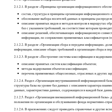
2.1.2.1. В разделе «Принципы организации информационного обесп
состав, структура и принципы организации информационного 
обоснование выбора носителей данных и принципы распредел
описание принятых видов и методов контроля в маршрутах о
баз с указанием требований, на соответствие которым проводят
описание решений, обеспечивающих информационную совмести
информации, по сопряжению применяемых классификаторов (п
2.1.2.2. В разделе «Организация сбора и передачи информации» до
информации, описание общих требований к организации сбора и пе
2.1.2.3. В разделе «Построение системы классификации и кодирова
описание принятых систем классификации объектов;
методы кодирования объектов классификации;
перечень применяемых общесоюзных, отраслевых и других за
2.1.2.4. Раздел «Организация внутримашинной информационной базы
структуры базы на уровне баз данных с описанием характера взаим
данных, характеристики данных, содержащихся в каждой базе данн
2.1.2.5. Раздел «Организация внемашинной информационной базы» д
положения по организации и обслуживанию фонда нормативно-спра
2.1.2.6. В приложениях следует приводить справочные и другие вс