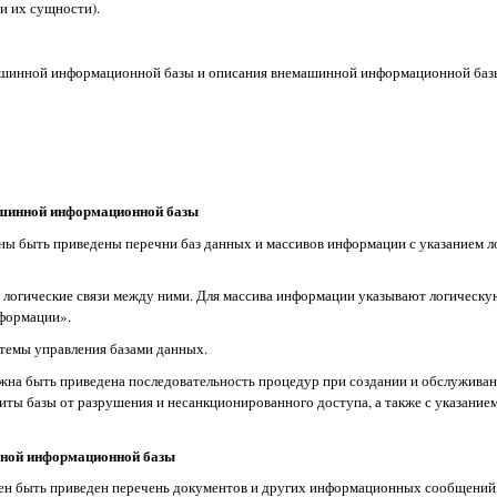
и их сущности).
имашинной информационной базы и описания внемашинной информационной баз
ашинной информационной базы
жны быть приведены перечни баз данных и массивов информации с указанием л
 логические связи между ними. Для массива информации указывают логическ
нформации».
стемы управления базами данных.
лжна быть приведена последовательность процедур при создании и обслуживан
иты базы от разрушения и несанкционированного доступа, а также с указание
нной информационной базы
лжен быть приведен перечень документов и других информационных сообщений