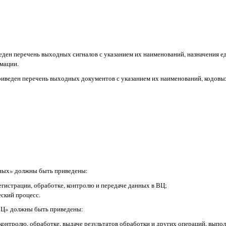
еден перечень выходных сигналов с указанием их наименований, назначения е
рмации.
риведен перечень выходных документов с указанием их наименований, кодовы
анных» должны быть приведены:
егистрации, обработке, контролю и передаче данных в ВЦ;
ский процесс.
 ВЦ» должны быть приведены:
 контролю, обработке, выдаче результатов обработки и других операций, вып