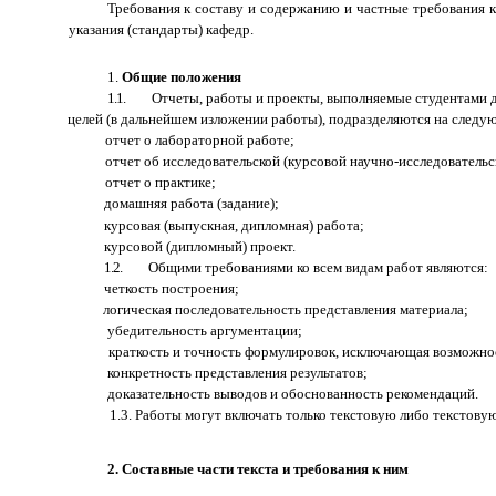
Требования к составу и содержанию и частные требования к
указания (стандарты) кафедр.
1.
Общие положения
1.1.
Отчеты, работы и проекты, выполняемые студентами д
целей (в дальнейшем изложении работы), подразделяются на следу
отчет о лабораторной работе;
отчет об исследовательской (курсовой научно-исследовательс
отчет о практике;
домашняя работа (задание);
курсовая (выпускная, дипломная) работа;
курсовой (дипломный) проект.
1.2.
Общими требованиями ко всем видам работ являются:
четкость построения;
логическая последовательность представления материала;
убедительность аргументации;
краткость и точность формулировок, исключающая возможнос
конкретность представления результатов;
доказательность выводов и обоснованность рекомендаций.
1.3. Работы могут включать только текстовую либо текстовую
2. Составные части текста и требования к ним