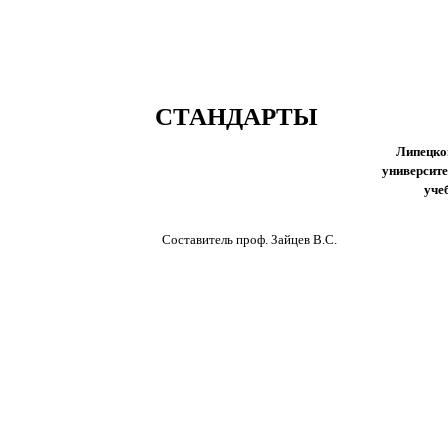
СТАНДАРТЫ
Липецко
университ
уче
Составитель проф. Зайцев В.С.