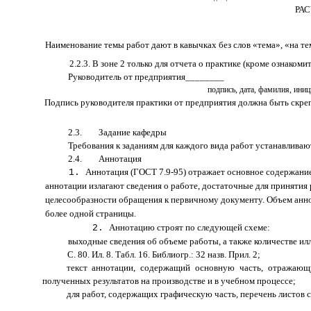
РА
Наименование темы работ дают в кавычках без слов «тема», «на те
2.2.3. В зоне 2 только для отчета о практике (кроме ознаком
Руководитель от предприятия________
подпись, дата, фамилия, ини
Подпись руководителя практики от предприятия должна быть скрепл
2.3. Задание кафедры
Требования к заданиям для каждого вида работ устанавливаю
2.4. Аннотация
Аннотация (ГОСТ 7.9-95) отражает основное содержание
аннотации излагают сведения о работе, достаточные для принятия
целесообразности обращения к первичному документу. Объем анно
более одной страницы.
Аннотацию строят по следующей схеме:
выходные сведения об объеме работы, а также количестве ил
С. 80. Ил. 8. Табл. 16. Библиогр.: 32 назв. Прил. 2;
текст аннотации, содержащий основную часть, отражающ
полученных результатов на производстве и в учебном процессе;
для работ, содержащих графическую часть, перечень листов 