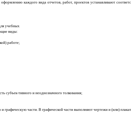
 оформлению каждого вида отчетов, работ, проектов устанавливают соответ
ля учебных
ющие виды:
кой) работе;
ть субъек-тивного и неоднозначного толкования;
 и графи­ческую части. В графической части выполняют чертежи и (или) плака