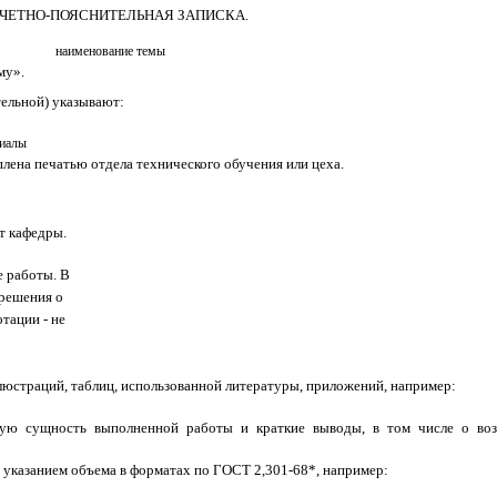
СЧЕТНО-ПОЯСНИТЕЛЬНАЯ ЗАПИСКА.
наименование темы
му».
ительной) указывают:
циалы
ена печа­тью отдела технического обучения или цеха.
т кафедры.
 работы. В
 решения о
тации - не
люстраций, таблиц, использованной литературы, приложений, например:
ую сущность выполненной работы и краткие выводы, в том числе о воз
с указанием объема в форматах по ГОСТ 2,301-68*, например: