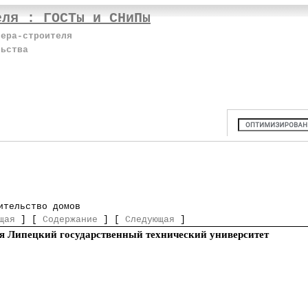
еля : ГОСТы и СНиПы
нера-строителя
льства
ительство домов
щая
] [
Содержание
] [
Следующая
]
я Липецкий государственный технический университет