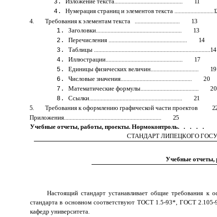
Изложение текста...............................................
11
Нумерация страниц и элементов текста ...........................
1
4.
Требования к элементам текста ...............................
13
Заголовки...........................................................
13
Перечисления ......................................................
14
Таблицы ................................................................................
14
Иллюстрации.....................................................
17
Единицы физических величин.................................
19
Числовые значения................................................. 20
Математические формулы........................................ 20
Ссылки................................................................
21
5.
Требования к оформлению графической части проектов
2
Приложения...................................................................
25
Учебные отчеты, работы, проекты. Нормоконтроль.
....
СТАНДАРТ ЛИПЕЦКОГО ГОС
Учебные отчеты,
Настоящий стандарт устанавливает общие требования к о
стандарта в основном соответствуют ТОСТ 1.5-93*, ГОСТ 2.105-9
кафедр университета.