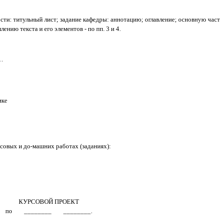
сти: титульный лист; задание кафедры: аннотацию; оглавление; основную час
нию текста и его элементов - по пп. 3 и 4.
.
ике
совых и до-машних работах (заданиях):
КУРСОВОЙ ПРОЕКТ
по ________ ________.