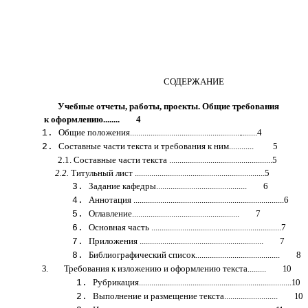
СОДЕРЖАНИЕ
Учебные отчеты, работы, проекты. Общие требования
к оформлению........ 4
Общие положения.....................................................
..
........4
Составные части текста и требования к ним............
5
2.1. Составные части текста ..................................................5
2.2.
Титульный лист ...............................................................5
Задание кафедры............................................ 6
Аннотация .........................................................................6
Оглавление.................................................... 7
Основная часть ...............................................................7
Приложения ............................................................ 7
Библиографический список......................................... 8
3.
Требования к изложению и оформлению текста.........
10
Рубрикация..........................................................................
10
Выполнение и размещение текста..........................
10