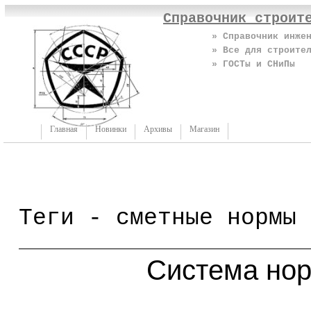
Справочник строит
» Справочник инже
» Все для строите
» ГОСТы и СНиПы
Главная
Новинки
Архивы
Магазин
Теги - сметные нормы 
Система но