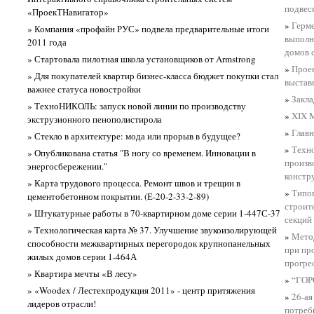
подвес
«ПроекТНавигатор»
»
Герме
» Компания «профайн РУС» подвела предварительные итоги
выполн
2011 года
домов 
» Стартовала пилотная школа установщиков от Armstrong
»
Проек
» Для покупателей квартир бизнес-класса бюджет покупки стал
выстав
важнее статуса новостройки
»
Закла
» ТехноНИКОЛЬ: запуск новой линии по производству
»
XIX 
экструзионного пенополистирола
»
Глав
» Стекло в архитектуре: мода или прорыв в будущее?
»
Техно
» Опубликована статья "В ногу со временем. Инновации в
произв
энергосбережении."
констр
» Карта трудового процесса. Ремонт швов и трещин в
»
Типов
цементобетонном покрытии. (Е-20-2-33-2-89)
строит
» Штукатурные работы в 70-квартирном доме серии 1-447С-37
секций 
» Технологическая карта № 37. Улучшение звукоизолирующей
»
Метод
способности межквартирных перегородок крупнопанельных
при пр
жилых домов серии 1-464А
прогре
» Квартира мечты «В лесу»
»
“ГОР
» «Woodex / Лестехпродукция 2011» - центр притяжения
»
26-ая
лидеров отрасли!
потреб