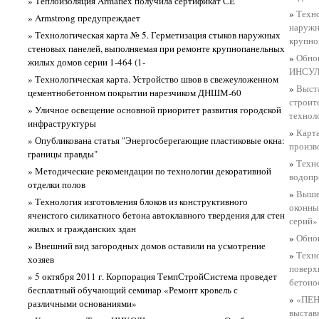
» Теплоизоляция Armaflex получила сертификат СЕ
»
Техно
» Armstrong предупреждает
наружн
» Технологическая карта № 5. Герметизация стыков наружных
крупно
стеновых панелей, выполняемая при ремонте крупнопанельных
»
Обно
жилых домов серии 1-464 (1-
ИНСУ
» Технологическая карта. Устройство швов в свежеуложенном
»
Выста
цементнобетонном покрытии нарезчиком ДНШМ-60
строит
» Уличное освещение основной приоритет развития городской
технол
инфраструктуры
»
Карта
» Опубликована статья "Энергосберегающие пластиковые окна:
произв
границы правды"
»
Техно
» Методические рекомендации по технологии декоративной
водопр
отделки полов
»
Выше
» Технология изготовления блоков из конструктивного
оконны
ячеистого силикатного бетона автоклавного твердения для стен
серий»
жилых и гражданских здан
»
Обно
» Внешний вид загородных домов оставили на усмотрение
»
Техно
хозяев
поверх
» 5 октября 2011 г. Корпорация ТемпСтройСистема проведет
бетоно
бесплатный обучающий семинар «Ремонт кровель с
»
«ПЕН
различными основаниями»
выстав