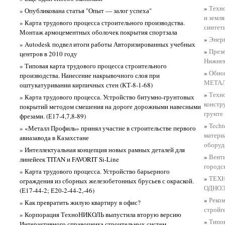
»
Техн
» Опубликована статья "Опыт — залог успеха"
и земл
» Карта трудового процесса строительного производства.
синтет
Монтаж армоцементных оболочек покрытия спортзала
»
Энерг
» Autodesk подвел итоги работы Авторизированных учебных
»
През
центров в 2010 году
Нижнем
» Типовая карта трудового процесса строительного
»
Обно
производства. Нанесение накрывочного слоя при
МЕТАЛ
оштукатуривании кирпичных стен (КТ-8-1-68)
»
Техно
» Карта трудового процесса. Устройство битумно-грунтовых
констр
покрытий методом смешения на дороге дорожными навесными
грунте
фрезами. (Е17-4,7,8-89)
»
Techt
» «Металл Профиль» принял участие в строительстве первого
матери
авиазавода в Казахстане
оборуд
» Интеллектуальная концепция новых рамных деталей для
»
Венти
линейеек TITAN и FAVORIT Si-Line
городс
» Карта трудового процесса. Устройство барьерного
»
ТЕХ
ограждения из сборных железобетонных брусьев с окраской.
ОДНО
(Е17-44-2; Е20-2-44-2,-46)
»
Реком
» Как превратить жилую квартиру в офис?
стройг
» Корпорация ТехноНИКОЛЬ выпустила вторую версию
»
Типов
Интерактивного справочника строительных систем