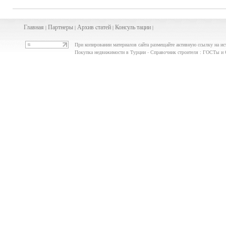
Главная
Партнеры
Архив
cта
тей
Консуль
тации
|
|
|
|
При копировании материалов сайта размещайте активную ссылку на ис
Покупка недвижимости в Турции - Справочник строителя : ГОСТы и