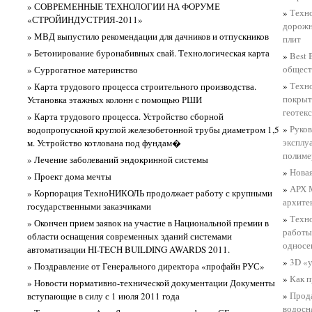
» СОВРЕМЕННЫЕ ТЕХНОЛОГИИ НА ФОРУМЕ
»
Техно
«СТРОЙИНДУСТРИЯ-2011»
дорожн
» МВД выпустило рекомендации для дачников и отпускников
плит
» Бетонирование буронабивных свай. Технологическая карта
»
Best 
общест
» Суррогатное материнство
»
Техно
» Карта трудового процесса строительного производства.
покрыт
Установка этажных колонн с помощью РШИ
геотек
» Карта трудового процесса. Устройство сборной
»
Руков
водопропускной круглой железобетонной трубы диаметром 1,5
эксплу
м. Устройство котлована под фундам�
полиме
» Лечение заболеваний эндокринной системы
»
Новая
» Проект дома мечты
»
АРХ 
» Корпорация ТехноНИКОЛЬ продолжает работу с крупными
архите
государственными заказчиками
»
Техно
» Окончен прием заявок на участие в Национальной премии в
работы
области оснащения современных зданий системами
односе
автоматизации HI-TECH BUILDING AWARDS 2011.
»
3D «у
» Поздравление от Генерального директора «профайн РУС»
»
Как п
» Новости нормативно-технической документации Документы
»
Прод
вступающие в силу с 1 июля 2011 года
водосн