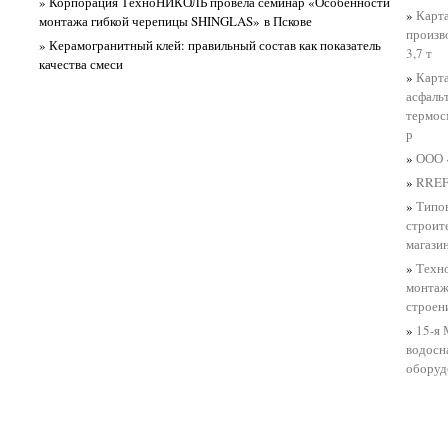
» Корпорация ТехноНИКОЛЬ провела семинар «Особенности
»
Карта
монтажа гибкой черепицы SHINGLAS» в Пскове
произв
» Керамогранитный клей: правильный состав как показатель
3,7 т
качества смеси
»
Карта
асфаль
термос
р
»
ООО «
»
RREF
»
Типов
строит
магази
»
Техн
монтаж
строен
»
15-я 
водосн
оборуд