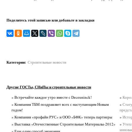
Поделитесь этой записью или добавьте в закладки
Категории
:
Строительные новости
Другие ГОСТы, СНиПы и строительные новости
» Встречайте каждое утро вместе с Deceuninck!
»
Коро
» Компания ТБМ поздравляет всех с наступающим Новым
»
Стату
годом!
предста
» Компания «профайн РУС» и ООО «БФК» теперь партнеры
»
Истор
» Выставка «Отечественные Строительные Материалы-2012»
»
Утеп
иннова
» Еще один способ экономии