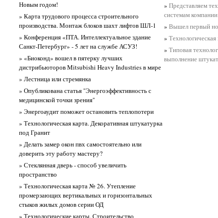
Новым годом!
»
Представляем те
системам компан
» Карта трудового процесса строительного
производства. Монтаж блоков шахт лифтов ШЛ-1
»
Вышел первый но
» Конференция «ПТА. Интеллектуальное здание
»
Технологическая 
Санкт-Петербург» - 5 лет на службе АСУЗ!
»
Типовая технолог
» «Биоконд» вошел в пятерку лучших
выполнение штука
дистрибьюторов Mitsubishi Heavy Industries в мире
» Лестница или стремянка
» Опубликована статья "Энергоэффективность с
медицинской точки зрения"
» Энергоаудит поможет остановить теплопотери
» Технологическая карта. Декоративная штукатурка
под Гранит
» Делать замер окон пвх самостоятельно или
доверить эту работу мастеру?
» Стеклянная дверь - способ увеличить
пространство
» Технологическая карта № 26. Утепление
промерзающих вертикальных и горизонтальных
стыков жилых домов серии ОД
» Технологические карты. Строительство