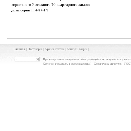
кирпичного 5-этажного 70-квартирного жилого
дома серии 114-87-1/1
Главная
Партнеры
Архив
cта
тей
Консуль
тации
|
|
|
|
При копировании материалов сайта размещайте активную ссылку на ис
Стоит ли встраивать в ворота калитку? - Справочник строителя : ГО