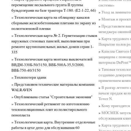
перемещение нескального грунта II группы
системы»
бульдозерами на базе трактора Т-180. (Е2-1-22, 6б)
»
Уход за ламинато
» Технологическая карта на облицовку каналов
»
Монтаж и проек
сборными железобетонными плитами по экрану из
»
Представляем ва
полиэтиленовой пленки
менеджера оконной
» Технологическая карта № 2. Герметизация стыков
»
Карта трудового 
наружных стеновых панелей, выполняемая при
Покрытие полов р
ремонте крупнопанельных жилых домов серии 1-
»
Капелла Святого 
335
защищена с помощ
» Технологическая карта монтажа выключателей
материала DuPont
ВВДМ-330Б-50/3150, ВВБ-500А-35,5/2000,
»
Типовая технолог
ВВБ-750-40/3150
созданию декорати
» Теплопотери здани
применением комп
» Представляем технические материалы компании
»
В разгар летнего 
WALRAVEN
начале продаж кол
» Опубликована статья "Строительная экономия"
Tower N.
» Технологический регламент по изготовлению
»
Кому пригодятся
теплоизоляционных плит из полистирольного
»
МОСМЕК запуска
пенопласта
обслуживания клие
» Технологическая карта. Внутренние отделочные
»
Карта трудового 
работы в цехе депо для обслуживания 60
Укладка рядовых п