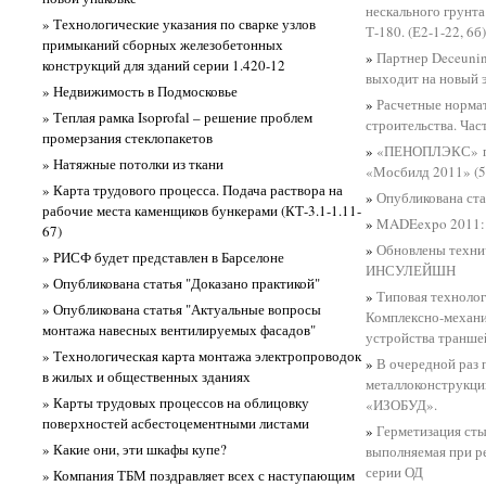
нескального грунта
» Технологические указания по сварке узлов
Т-180. (Е2-1-22, 6б)
примыканий сборных железобетонных
»
Партнер Deceunin
конструкций для зданий серии 1.420-12
выходит на новый э
» Недвижимость в Подмосковье
»
Расчетные нормат
» Теплая рамка Isoprofal – решение проблем
строительства. Част
промерзания стеклопакетов
»
«ПЕНОПЛЭКС» пол
» Натяжные потолки из ткани
«Мосбилд 2011» (5
» Карта трудового процесса. Подача раствора на
»
Опубликована ста
рабочие места каменщиков бункерами (КТ-3.1-1.11-
»
MADEexpo 2011: 
67)
»
Обновлены техни
» РИСФ будет представлен в Барселоне
ИНСУЛЕЙШН
» Опубликована статья "Доказано практикой"
»
Типовая технолог
» Опубликована статья "Актуальные вопросы
Комплексно-механи
монтажа навесных вентилируемых фасадов"
устройства транш
» Технологическая карта монтажа электропроводок
»
В очередной раз 
в жилых и общественных зданиях
металлоконструкци
» Карты трудовых процессов на облицовку
«ИЗОБУД».
поверхностей асбестоцементными листами
»
Герметизация сты
» Какие они, эти шкафы купе?
выполняемая при р
серии ОД
» Компания ТБМ поздравляет всех с наступающим