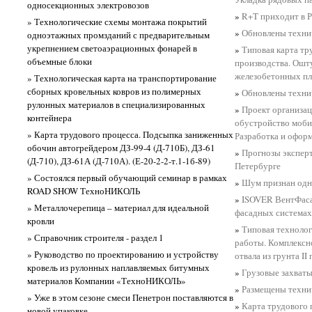
односекционных электровозов
»
R+T приходит в 
» Технологические схемы монтажа покрытий
»
Обновлены техни
одноэтажных промзданий с предварительным
укрепнением светоаэрационных фонарей в
»
Типовая карта тр
объемные блоки
производства. Ошт
железобетонных пл
» Технологическая карта на транспортирование
сборных кровельных ковров из полимерных
»
Обновлены техни
рулонных материалов в специализированных
»
Проект организац
контейнера
обустройство моби
» Карта трудового процесса. Подсыпка заниженных
Разработка и офор
обочин автогрейдером ДЗ-99-4 (Д-710Б), ДЗ-61
»
Прогнозы эксперт
(Д-710), ДЗ-61А (Д-710А). (Е-20-2-2-т.1-1б-89)
Петербурге
» Состоялся первый обучающий семинар в рамках
»
Шум признан одно
ROAD SHOW ТехноНИКОЛЬ
»
ISOVER ВентФаса
» Металлочерепица – материал для идеальной
фасадных системах
кровли
»
Типовая технолог
» Справочник строителя - раздел 1
работы. Комплексн
» Руководство по проектированию и устройству
отвала из грунта II
кровель из рулонных наплавляемых битумных
»
Грузовые захваты
материалов Компании «ТехноНИКОЛЬ»
»
Размещены техни
» Уже в этом сезоне смеси Пенетрон поставляются в
»
Карта трудового 
новой упаковке