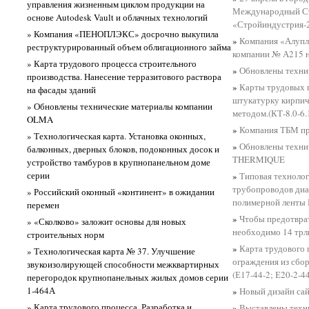
управления жизненным циклом продукции на
Международный С
основе Autodesk Vault и облачных технологий
«Стройиндустрия-
» Компания «ПЕНОПЛЭКС» досрочно выкупила
»
Компания «Алупл
реструктурированный объем облигационного займа
компании № А215 
» Карта трудового процесса строительного
»
Обновлены техни
производства. Нанесение терразитового раствора
»
Карты трудовых 
на фасады зданий
штукатурку кирпич
» Обновлены технические материалы компании
методом.(КТ-8.0-6.1
OLMA
»
Компания ТБМ пр
» Технологическая карта. Установка оконных,
»
Обновлены техни
балконных, дверных блоков, подоконных досок и
THERMIQUE
устройство тамбуров в крупнопанельном доме
серии
»
Типовая технолог
трубопроводов диа
» Российский оконный «континент» в ожидании
полимерной ленты 
перемен
»
Чтобы предотвра
» «Сколково» заложит основы для новых
необходимо 14 трл
строительных норм
»
Карта трудового 
» Технологическая карта № 37. Улучшение
ограждения из сбо
звукоизолирующей способности межквартирных
(Е17-44-2; Е20-2-44
перегородок крупнопанельных жилых домов серии
1-464А
»
Новый дизайн с
» Карта трудового процесса. Разработка и
»
Выставлены техн