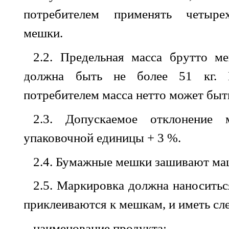
потребителем применять четыр
мешки
.
2.2.
Предельная
масса
брутто
м
должна
быть
не
более
51
кг
.
потребителем
масса
нетто
может
быт
2.3. Допускаемое
отклонение
упаковочной
единицы
+
3 %.
2.4. Бумажные
мешки
зашивают
ма
2.5. Маркировка
должна
наноситьс
приклеиваются
к
мешкам
,
и
иметь
сл
наименование
продукта
;