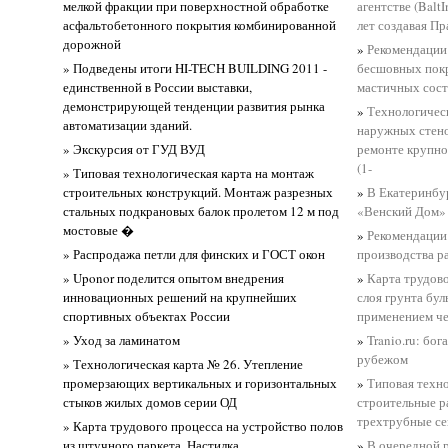
мелкой фракции при поверхностной обработке
агентстве (Balt
асфальтобетонного покрытия комбинированной
лет создавая П
дорожной
»
Рекомендации
» Подведены итоги HI-TECH BUILDING 2011 -
бесшовных пок
единственной в России выставки,
мастичных сост
демонстрирующей тенденции развития рынка
»
Технологическ
автоматизации зданий.
наружных стено
» Экскурсия от ГУД ВУД
ремонте крупно
(1-
» Типовая технологическая карта на монтаж
строительных конструкций. Монтаж разрезных
»
В Екатеринбу
стальных подкрановых балок пролетом 12 м под
«Венский Дом»
мостовые �
»
Рекомендации
» Распродажа петли для финских и ГОСТ окон
производства р
» Uponor поделится опытом внедрения
»
Карта трудово
инновационных решений на крупнейших
слоя грунта бул
спортивных объектах России
применением че
» Уход за ламинатом
»
Tranio.ru: бо
рубежом
» Технологическая карта № 26. Утепление
промерзающих вертикальных и горизонтальных
»
Типовая техно
стыков жилых домов серии ОД
строительные р
трехтрубные се
» Карта трудового процесса на устройство полов
из штучного паркета. Настилка
»
В очередной 