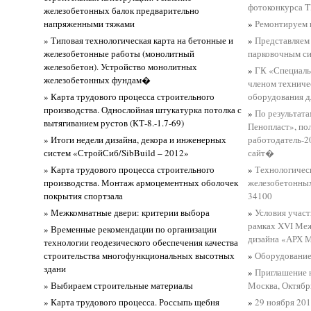
фотоконкурса
железобетонных балок предварительно
напряженными тяжами
»
Ремонтируем 
» Типовая технологическая карта на бетонные и
»
Представляем
железобетонные работы (монолитный
парковочным с
железобетон). Устройство монолитных
»
ГК «Специаль
железобетонных фундам�
членом техниче
» Карта трудового процесса строительного
оборудования 
производства. Однослойная штукатурка потолка с
»
По результат
вытягиванием рустов (КТ-8.-1.7-69)
Пенопласт», по
» Итоги недели дизайна, декора и инженерных
работодатель-2
систем «СтройСиб/SibBuild – 2012»
сайт�
» Карта трудового процесса строительного
»
Технологичес
производства. Монтаж армоцементных оболочек
железобетонных
покрытия спортзала
34100
» Межкомнатные двери: критерии выбора
»
Условия участ
рамках XVI Ме
» Временные рекомендации по организации
дизайна «АРХ 
технологии геодезического обеспечения качества
строительства многофункциональных высотных
»
Оборудование
здани
»
Приглашение 
» Выбираем строительные материалы
Москва, Октябрь
» Карта трудового процесса. Россыпь щебня
»
29 ноября 20