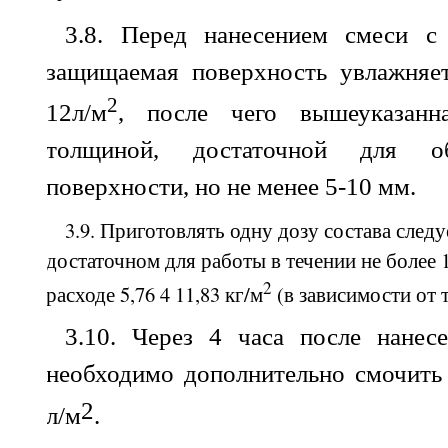
3.8. Перед нанесением смеси с
защищаемая поверхность увлажняе
2
12л/м
, после чего вышеуказанн
толщиной, достаточной для об
поверхности, но не менее
5-10
мм
.
3.9. Приготовлять одну дозу состава следу
достаточном для работы в течении не более 
2
расходе 5,76 4 11,83 кг/м
(в зависимости от 
3.10.
Через
4
часа
после
нанес
необходимо
дополнительно
смочить
2
л
/
м
.