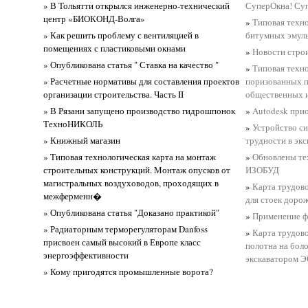
» В Тольятти открылся инженерно-технический
СуперОкна! Су
центр «БИОКОНД-Волга»
»
Типовая техно
» Как решить проблему с вентиляцией в
битумных эмуль
помещениях с пластиковыми окнами
»
Новости стро
» Опубликована статья " Ставка на качество "
»
Типовая техно
» Расчетные нормативы для составления проектов
поризованных п
организации строительства. Часть II
общественных и
» В Рязани запущено производство гидрошпонок
»
Autodesk прио
ТехноНИКОЛЬ
»
Устройство с
» Книжный магазин
трудности в эк
» Типовая технологическая карта на монтаж
»
Обновлены те
строительных конструкций. Монтаж опусков от
ИЗОБУД
магистральных воздуховодов, проходящих в
»
Карта трудово
межферменн�
для стоек дорож
» Опубликована статья "Доказано практикой"
»
Применение ф
» Радиаторным терморегуляторам Danfoss
»
Карта трудово
присвоен самый высокий в Европе класс
полотна на бол
энергоэффективности
экскаватором ЭО
» Кому пригодятся промышленные ворота?