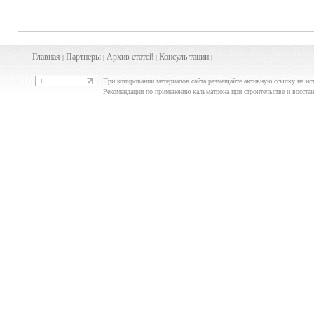
Главная
Партнеры
Архив
cта
тей
Консуль
тации
|
|
|
|
При копировании материалов сайта размещайте активную ссылку на ис
Рекомендации по применению кальматрона при строительстве и восст