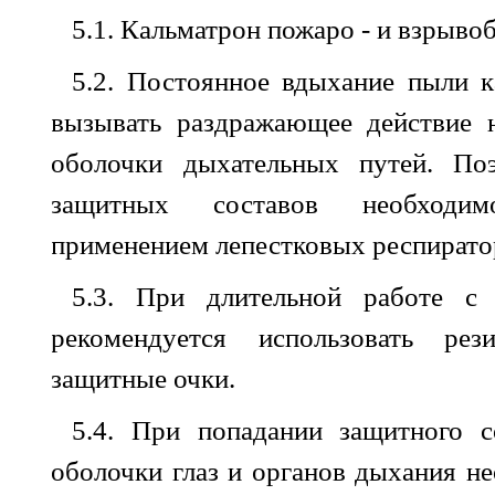
5.1. Кальматрон
пожаро
-
и
взрывоб
5.2. Постоянное
вдыхание
пыли
к
вызывать раздражающее
действие
оболочки
дыхательных
путей
.
По
защитных
составов
необходим
применением
лепестковых
респирато
5.3. При
длительной
работе
с
рекомендуется использовать
рез
защитные
очки
.
5.4. При
попадании
защитного
с
оболочки
глаз и
органов
дыхания
не