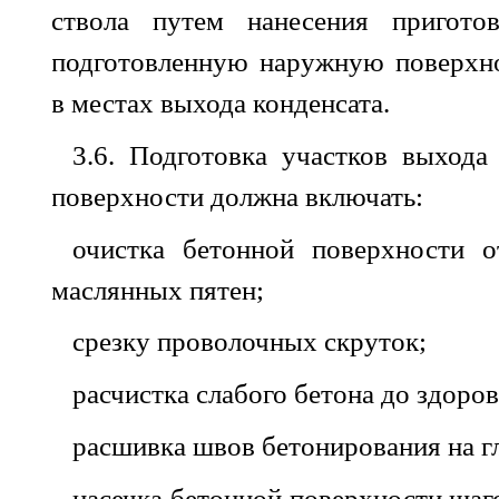
ствола
путем
нанесения
пригото
подготовленную
наружную
поверхн
в
местах
выхода конденсата
.
3.6. Подготовка
участков
выхода
поверхности
должна включать
:
очистка
бетонной
поверхности
о
маслянных пятен
;
срезку проволочных скруток;
расчистка слабого бетона до здоров
расшивка швов бетонирования на г
насечка бетонной поверхности шаг