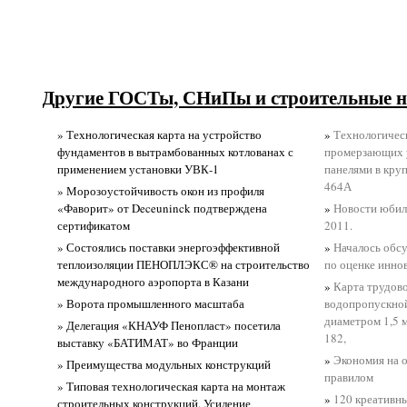
Другие ГОСТы, СНиПы и строительные н
» Технологическая карта на устройство
»
Технологичес
фундаментов в вытрамбованных котлованах с
промерзающих у
применением установки УВК-1
панелями в кру
464А
» Морозоустойчивость окон из профиля
«Фаворит» от Deceuninck подтверждена
»
Новости юбил
сертификатом
2011.
» Состоялись поставки энергоэффективной
»
Началось обс
теплоизоляции ПЕНОПЛЭКС® на строительство
по оценке инно
международного аэропорта в Казани
»
Карта трудово
» Ворота промышленного масштаба
водопропускной
диаметром 1,5 
» Делегация «КНАУФ Пенопласт» посетила
182,
выставку «БАТИМАТ» во Франции
»
Экономия на 
» Преимущества модульных конструкций
правилом
» Типовая технологическая карта на монтаж
»
120 креативны
строительных конструкций. Усиление