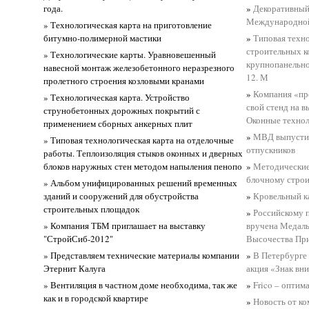
года.
»
Декоративный 
Международной
» Технологическая карта на приготовление
битумно-полимерной мастики
»
Типовая техно
строительных к
» Технологические карты. Уравновешенный
крупнопанельно
навесной монтаж железобетонного неразрезного
12. М
пролетного строения козловыми кранами
»
Компания «пр
» Технологическая карта. Устройство
свой стенд на 
струнобетонных дорожных покрытий с
Оконные техно
применением сборных анкерных плит
»
МВД выпустил
» Типовая технологическая карта на отделочные
отпускников
работы. Теплоизоляция стыков оконных и дверных
блоков наружных стен методом напыления пенопо
»
Методические
блочному строи
» Альбом унифицированных решений временных
зданий и сооружений для обустройства
»
Кровельный к
строительных площадок
»
Российскому 
» Компания ТБМ приглашает на выставку
вручена Медаль
"СтройСиб-2012"
Высочества Пр
» Представляем технические материалы компании
»
В Петербурге
Этернит Калуга
акция «Знак вн
» Вентиляция в частном доме необходима, так же
»
Frico – оптим
как и в городской квартире
»
Новость от ко