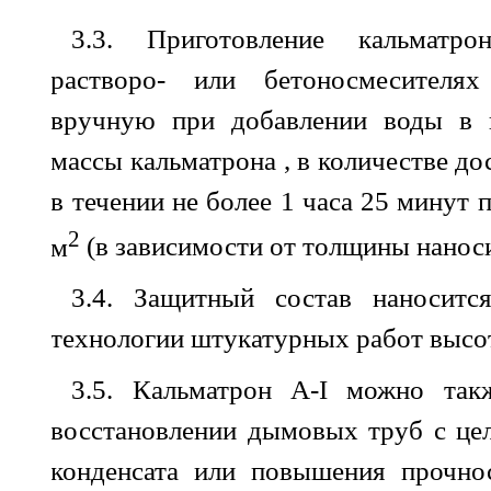
3.3.
Приготовление
кальматро
растворо
-
или бетоносмесителях
вручную
при
добавлении
воды
в 
массы
кальматрона
,
в
количестве
до
в
течении
не
более
1
часа
25
минут
2
м
(
в
зависимости
от
толщины
нанос
3.4.
Защитный
состав
наноситс
технологии штукатурных
работ
высо
3.5. Кальматрон
A
-
I
можно
так
восстановлении дымовых
труб
с
це
конденсата
или
повышения
прочно