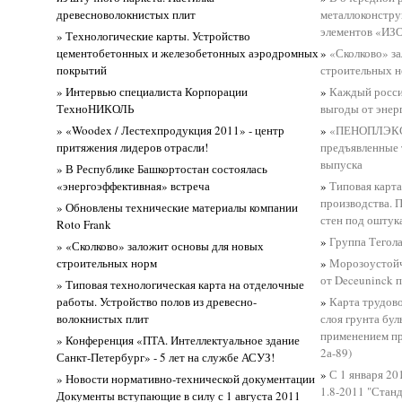
древесноволокнистых плит
металлоконстру
элементов «ИЗ
» Технологические карты. Устройство
цементобетонных и железобетонных аэродромных
»
«Сколково» з
покрытий
строительных 
» Интервью специалиста Корпорации
»
Каждый росси
ТехноНИКОЛЬ
выгоды от энер
» «Woodex / Лестехпродукция 2011» - центр
»
«ПЕНОПЛЭКС 
притяжения лидеров отрасли!
предъявленные 
выпуска
» В Республике Башкортостан состоялась
«энергоэффективная» встреча
»
Типовая карта
производства. 
» Обновлены технические материалы компании
стен под оштук
Roto Frank
»
Группа Тегола
» «Сколково» заложит основы для новых
строительных норм
»
Морозоустойч
от Deceuninck 
» Типовая технологическая карта на отделочные
работы. Устройство полов из древесно-
»
Карта трудово
волокнистых плит
слоя грунта бул
применением пр
» Конференция «ПТА. Интеллектуальное здание
2а-89)
Санкт-Петербург» - 5 лет на службе АСУЗ!
»
С 1 января 20
» Новости нормативно-технической документации
1.8-2011 "Стан
Документы вступающие в силу с 1 августа 2011