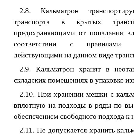
2.8. Кальматрон
транспортир
транспорта
в
крытых трансп
предохраняющими
от
попадания
вл
соответствии
с
правилами
действующими
на данном
виде
транс
2.9. Кальматрон
хранят
в
неота
складских помещениях
в
упаковке
из
2.10.
При
хранении
мешки
с
каль
вплотную
на подходы
в
ряды
по
вы
обеспечением
свободного подхода
к
2.11.
Не
допускается
хранить
каль