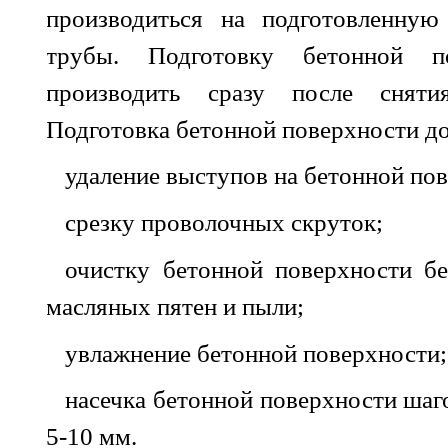
производиться
на
подготовленную
трубы
.
Подготовку
бетонной
п
производить
сразу
после
сняти
Подготовка бетонной
поверхности
д
удаление
выступов
на
бетонной
пов
срезку
проволочных
скруток
;
очистку
бетонной
поверхности
б
масляных
пятен
и
пыли
;
увлажнение
бетонной
поверхности
;
насечка
бетонной
поверхности
шаг
5-10
мм
.