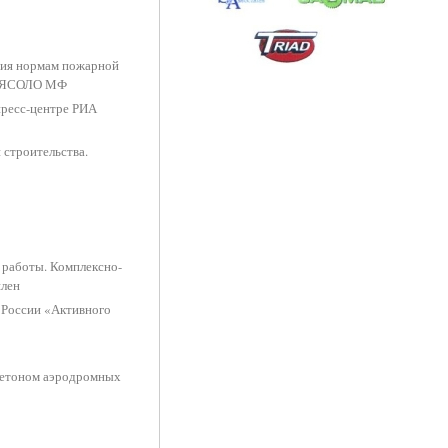
вия нормам пожарной
ВЛЯСОЛО МФ
пресс-центре РИА
 строительства.
 работы. Комплексно-
шлен
 России «Активного
 бетоном аэродромных