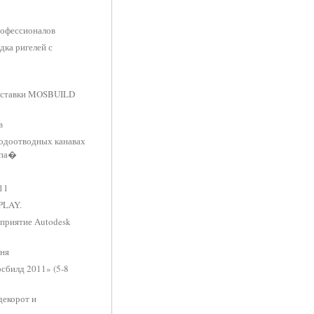
рофессионалов
дка ригелей с
выставки MOSBUILD
в
водоотводных канавах
опа�
11
PLAY.
приятие Autodesk
вня
билд 2011» (5-8
декорот и