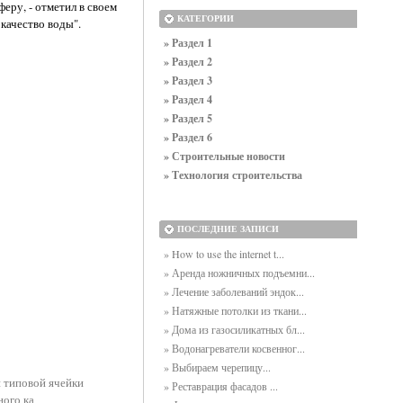
еру, - отметил в своем
КАТЕГОРИИ
качество воды".
» Раздел 1
» Раздел 2
» Раздел 3
» Раздел 4
» Раздел 5
» Раздел 6
» Строительные новости
» Технология строительства
ПОСЛЕДНИЕ ЗАПИСИ
» How to use the internet t...
» Аренда ножничных подъемни...
» Лечение заболеваний эндок...
» Натяжные потолки из ткани...
» Дома из газосиликатных бл...
» Водонагреватели косвенног...
» Выбираем черепицу...
 типовой ячейки
» Реставрация фасадов ...
ного ка