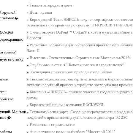
»
Тепло в загородном доме
й круглой
»
Дом – крыша
 оголовко�
»
Корпорацией ТехноНИКОЛЬ получен сертификат соответст
безопасности на кровельную систему ТН-КРОВЛЯ ТН-КРО
G&Co.KG
»
О чем говорят? DuPont™ Corian® в новом мультимедийном 
Новости
иродоохранных
»
Расчетные нормативы для составления проектов организации
Часть II
ки зрения"
»
Выставка «Отечественные Строительные Материалы-2012»
нную выставку
»
Опубликована статья "Нанотехнологии в строительстве"
»
Экспедиция к памятникам природы озера Байкал
вания
»
Типовая технологическая карта на земляные и буровзрывные
механизированный процесс устройства котлована под промы
стен
»
Компания «ШИДЕЛЬ» приняла участие в создании первого в
дома»
тройство
е
»
Королевский прием в компании ROCKWOOL
рукций. Монтаж
»
Технологическая карта. Создание шероховатости и уход за
овые �
покрытий с применением двухполосного финишера ТС-280
»
Роль песка в строительстве
 работы
»
Анонс турнира по мини-футболу "Мосстрой 2011"