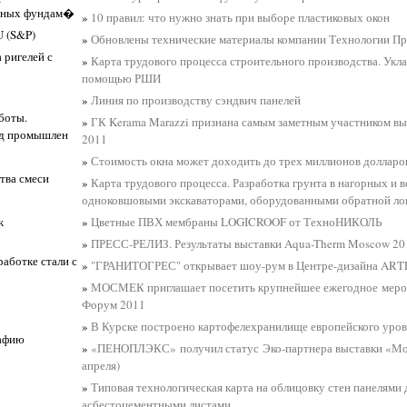
онных фундам�
»
10 правил: что нужно знать при выборе пластиковых окон
U (S&P)
»
Обновлены технические материалы компании Технологии П
 ригелей с
»
Карта трудового процесса строительного производства. Укла
помощью РШИ
»
Линия по производству сэндвич панелей
боты.
»
ГК Kerama Marazzi признана самым заметным участником 
од промышлен
2011
»
Стоимость окна может доходить до трех миллионов долларо
тва смеси
»
Карта трудового процесса. Разработка грунта в нагорных и 
одноковшовыми экскаваторами, оборудованными обратной л
ж
»
Цветные ПВХ мембраны LOGICROOF от ТехноНИКОЛЬ
»
ПРЕСС-РЕЛИЗ. Результаты выставки Aqua-Therm Moscow 20
аботке стали с
»
"ГРАНИТОГРЕС" открывает шоу-рум в Центре-дизайна ART
»
МОСМЕК приглашает посетить крупнейшее ежегодное меро
Форум 2011
»
В Курске построено картофелехранилище европейского уро
рафию
»
«ПЕНОПЛЭКС» получил статус Эко-партнера выставки «Мос
апреля)
»
Типовая технологическая карта на облицовку стен панелями 
асбестоцементными листами