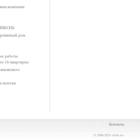
емам компании
ноНИКОЛЬ
еревянный дом.
ные работы
го 16-квартирно
плавляемого
на монтаж
Контакты
© 2006-2024 «
Greb.ru
»