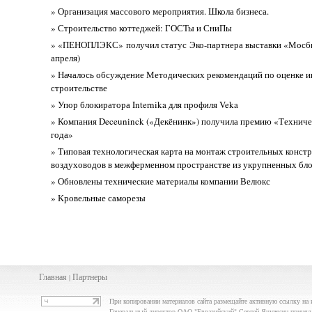
» Организация массового мероприятия. Школа бизнеса.
» Строительство коттеджей: ГОСТы и СниПы
» «ПЕНОПЛЭКС» получил статус Эко-партнера выставки «Мосби
апреля)
» Началось обсуждение Методических рекомендаций по оценке и
строительстве
» Упор блокиратора Internika для профиля Veka
» Компания Deceuninck («Декёнинк») получила премию «Техниче
года»
» Типовая технологическая карта на монтаж строительных конст
воздуховодов в межферменном пространстве из укрупненных бло
» Обновлены технические материалы компании Велюкс
» Кровельные саморезы
Главная
Партнеры
|
При копировании материалов сайта размещайте активную ссылку на 
Генеральный директор ОАО "Евразийский" Сергей Яшечкин принял у