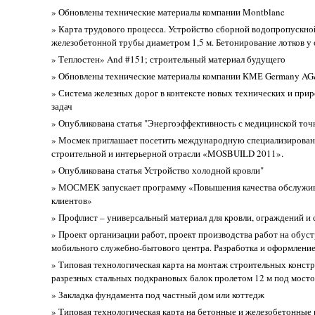
» Обновлены технические материалы компании Montblanc
» Карта трудового процесса. Устройство сборной водопропускно
железобетонной трубы диаметром 1,5 м. Бетонирование лотков у
» Теплостен» And #151; строительный материал будущего
» Обновлены технические материалы компании КМЕ Germany A
» Система железных дорог в контексте новых технических и пр
задач
» Опубликована статья "Энергоэффективность с медицинской точ
» Мосмек приглашает посетить международную специализирова
строительной и интерьерной отрасли «MOSBUILD 2011».
» Опубликована статья Устройство холодной кровли"
» МОСМЕК запускает программу «Повышения качества обслужи
клиентов»
» Профлист – универсальный материал для кровли, ограждений и 
» Проект организации работ, проект производства работ на обус
мобильного служебно-бытового центра. Разработка и оформлени
» Типовая технологическая карта на монтаж строительных конст
разрезных стальных подкрановых балок пролетом 12 м под мост
» Закладка фундамента под частный дом или коттедж
» Типовая технологическая карта на бетонные и железобетонные