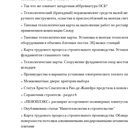
» Так что же означает загадочная аббревиатура ОСБ?
» Технологический (бригадный) нормокомплект средств малой ме
ручного инструмента, оснастки и приспособлений на монтаж све
» Типовая технологическая карта на выполнение работ по рестав
применением композиции Силор
» Типовые технологические карты. Установка и монтаж технолог
оборудования в объемно-блочных постах ЭЦ малых станций
» Карта трудового процесса строительного производства. Устано
фундаментов стаканного типа
» Технологические карты. Сооружение фундаментов опор мостов
колодцев
» Преимущества и варианты установки электрического теплого п
» Межкомнатные двери: критерии выбора
» Статуя Христа Спасителя в Рио-де-Жанейро предстала в новом 
» Справочник строителя - раздел 6
» «ПЕНОПЛЭКС» расширит ассортимент полимерных плинтусов 
» Опубликована статья "Нанотехнологии в строительстве"
» Карта трудового процесса строительного производства. Облицо
поверхности потолков алюминиевыми анодированными штампов
плитами