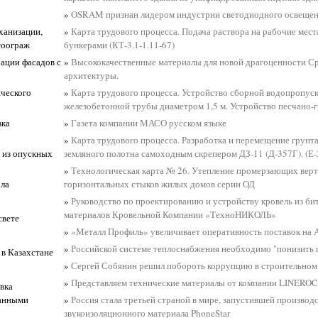
»
OSRAM признан лидером индустрии светодиодного освеще
ханизации,
»
Карта трудового процесса. Подача раствора на рабочие мес
тоограж
бункерами (КТ-3.1-1.11-67)
рации фасадов с
»
Высококачественные материалы для новой драгоценности С
архитектуры.
ического
»
Карта трудового процесса. Устройство сборной водопропус
железобетонной трубы диаметром 1,5 м. Устройство песчано-
вка
»
Газета компании МАСО русском языке
»
Карта трудового процесса. Разработка и перемещение грунта
 из опускных
земляного полотна самоходным скрепером ДЗ-11 (Д-357Г). (Е-
»
Технологическая карта № 26. Утепление промерзающих вер
ола
горизонтальных стыков жилых домов серии ОД
»
Руководство по проектированию и устройству кровель из б
материалов Кровельной Компании «ТехноНИКОЛЬ»
свете
»
«Металл Профиль» увеличивает оперативность поставок на 
»
Российской системе теплоснабжения необходимо "понизить 
в Казахстане
»
Сергей Собянин решил побороть коррупцию в строительном 
»
Представляем технические материалы от компании LINERO
вка
анными
»
Россия стала третьей страной в мире, запустившей производ
звукоизоляционного материала PhoneStar