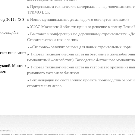
»
Представляем технические материалы по парковочным сист
ТРИМО-ВСК
лд 2011» (5-8
»
Новые муниципальные дома надолго останутся «новыми»
»
УФАС Московской области приняло решение в пользу Тех
нноваций в
»
Выставка и конференция по деревянному строительству: «Д
Строительство и технологии»
»
«Сколково» заложит основы для новых строительных норм
ская инновация
»
Типовая технологическая карта на бетонные и железобетон
(монолитный железобетон). Возведение 4-этажного монолитно
рукций. Монтаж
»
Типовая технологическая карта на устройство кровель из на
ков
рулонного материала Филизол
»
Рекомендации по составлению проекта производства работ 
строительных лесов
источник
частие в Международном конгрессе "Чистая вода. Казань". - Справочник строителя : ГОСТы и СНиПы