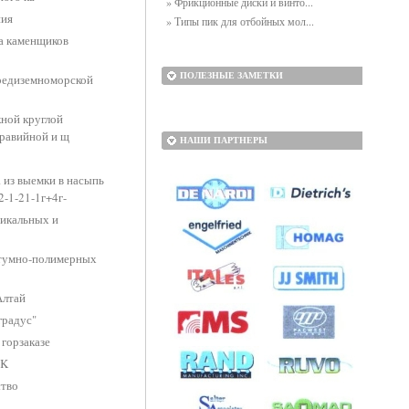
» Фрикционные диски и винто...
ния
» Типы пик для отбойных мол...
та каменщиков
ПОЛЕЗНЫЕ ЗАМЕТКИ
редиземноморской
кной круглой
гравийной и щ
НАШИ ПАРТНЕРЫ
 из выемки в насыпь
2-1-21-1г+4г-
тикальных и
итумно-полимерных
Алтай
градус"
горзаказе
CK
ство