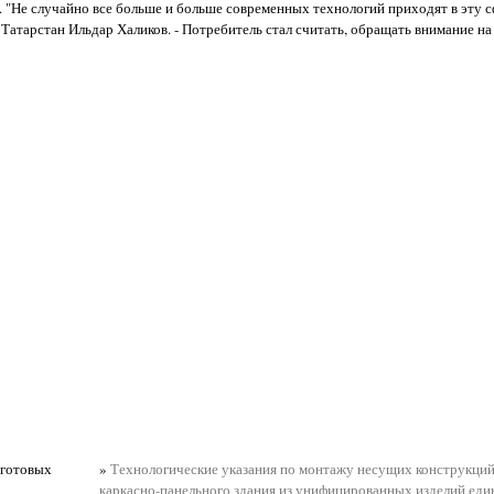
"Не случайно все больше и больше современных технологий приходят в эту сф
атарстан Ильдар Халиков. - Потребитель стал считать, обращать внимание на 
 готовых
»
Технологические указания по монтажу несущих конструкций
каркасно-панельного здания из унифицированных изделий еди