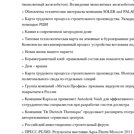
(монолитный железобетон). Возведение монолитных железобет
» Обновлены технические материалы компании SOLER and PALA
» Карта трудового процесса строительного производства. Укладка
помощью РШИ
» Камин в современном загородном доме
» Типовая технологическая карта на земляные и буровзрывные ра
Комплексно-механизированный процесс устройства котлована п
» Новая жизнь вашего паркета
» Керамогранитный клей: правильный состав как показатель качес
» Дом – крыша
» Карта трудового процесса строительного производства. Монта
полигонального свода из отдельных секций
» Группа компаний «Металл Профиль» признана лидером по перер
покрытием в России
» Компания Rapiscan применяет Autodesk Vault для эффективного
сотрудничества специалистов при разработке систем досмотра
» Компания "De Dietrich Thermique" продолжает расширять геог
авторизованных сервисных центров.
» Российский инвестиционно-строительный форум
» ПРЕСС-РЕЛИЗ. Результаты выставки Aqua-Therm Moscow 2011