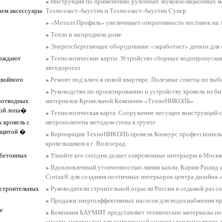
»
Инструкция по применению рулонных звукоизоляционных м
аем аксессуары
Техноэласт-Акустик и Техноэласт-Акустик Супер
»
«Металл Профиль» увеличивает оперативность поставок на 
»
Тепло в загородном доме
»
Энергосберегающее оборудование «заработает» деньги для 
ерждают
»
Технологические карты. Устройство сборных водопропускны
автодорогах
двойного
»
Ремонт под ключ в новой квартире. Полезные советы по выб
»
Руководство по проектированию и устройству кровель из 
доотводных
материалов Кровельной Компании «ТехноНИКОЛЬ»
ной лопа�
»
Технологическая карта. Сооружение несущих конструкций 
 кровель с
метрополитена методом стена в грунте
защитой �
»
Корпорация ТехноНИКОЛЬ провела Конкурс профессиональ
кровельщиков в г. Волгоград
обетонных
»
Узнайте кто сегодня делает современные интерьеры в Москв
»
Вдохновленный утонченностью линии капли, Карим Рашид 
Corian® для создания поэтичных интерьеров центра дизайна
 строительных
»
Руководители строительной отрасли России в седьмой раз с
»
Продажи энергоэффективных насосов для водоснабжения п
е
»
Компания БАУМИТ представляет технические материалы по
смесям, материалам для комплексной системы теплоизоляции,