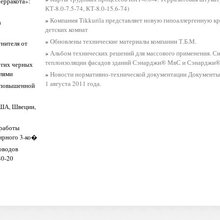
ерракота»:
КТ-8.0-7.5-74, КТ-8.0-15.6-74)
»
Компания Tikkurila представляет новую гипоаллергенную кр
а
детских комнат
»
Обновлены технические материалы компании Т.Б.М.
нителя от
»
Альбом технических решений для массового применения. С
теплоизоляции фасадов зданий Сэнарджи® МвС и Сэнарджи
угих черных
елями
»
Новости нормативно-технической документации Документы 
1 августа 2011 года.
в повышенной
США, Швеции,
 работы
ирного 3-ко�
роводов
80-20