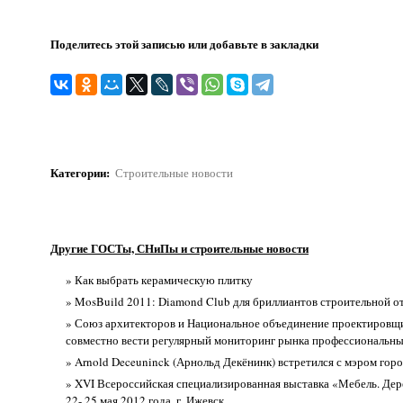
Поделитесь этой записью или добавьте в закладки
Категории
:
Строительные новости
Другие ГОСТы, СНиПы и строительные новости
» Как выбрать керамическую плитку
» MosBuild 2011: Diamond Club для бриллиантов строительной о
» Союз архитекторов и Национальное объединение проектировщ
совместно вести регулярный мониторинг рынка профессиональны
» Arnold Deceuninck (Арнольд Декёнинк) встретился с мэром гор
» XVI Всероссийская специализированная выставка «Мебель. Дер
22- 25 мая 2012 года, г. Ижевск