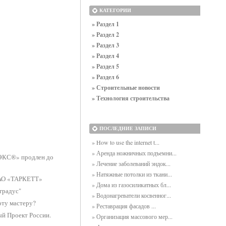
КАТЕГОРИИ
» Раздел 1
» Раздел 2
» Раздел 3
» Раздел 4
» Раздел 5
» Раздел 6
» Строительные новости
» Технология строительства
ПОСЛЕДНИЕ ЗАПИСИ
» How to use the internet t...
» Аренда ножничных подъемни...
ТЭКС®» продлен до
» Лечение заболеваний эндок...
» Натяжные потолки из ткани...
ЗАО «ТАРКЕТТ»
» Дома из газосиликатных бл...
градус"
» Водонагреватели косвенног...
оту мастеру?
» Реставрация фасадов ...
й Проект России.
» Организация массового мер...