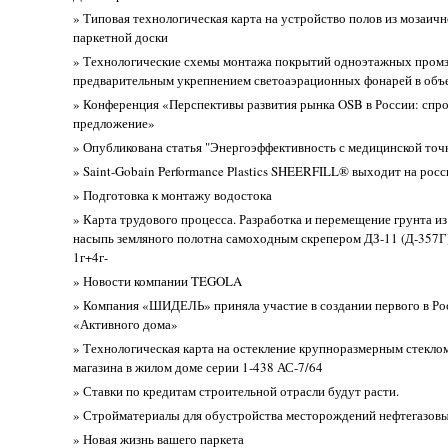
» Типовая технологическая карта на устройство полов из мозаи
паркетной доски
» Технологические схемы монтажа покрытий одноэтажных промз
предварительным укрепнением светоаэрационных фонарей в объ
» Конференция «Перспективы развития рынка OSB в России: спро
предложение»
» Опубликована статья "Энергоэффективность с медицинской точ
» Saint-Gobain Performance Plastics SHEERFILL® выходит на рос
» Подготовка к монтажу водостока
» Карта трудового процесса. Разработка и перемещение грунта из
насыпь земляного полотна самоходным скрепером ДЗ-11 (Д-357Г).
1г+4г-
» Новости компании TEGOLA
» Компания «ШИДЕЛЬ» приняла участие в создании первого в Ро
«Активного дома»
» Технологическая карта на остекление крупноразмерным стекло
магазина в жилом доме серии 1-438 АС-7/64
» Ставки по кредитам строительной отрасли будут расти.
» Стройматериалы для обустройства месторождений нефтегазов
» Новая жизнь вашего паркета