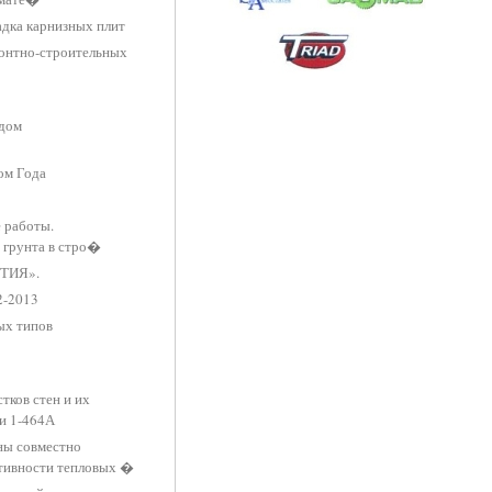
адка карнизных плит
монтно-строительных
 дом
ом Года
 работы.
 грунта в стро�
ТИЯ».
2-2013
ых типов
тков стен и их
и 1-464А
ны совместно
тивности тепловых �