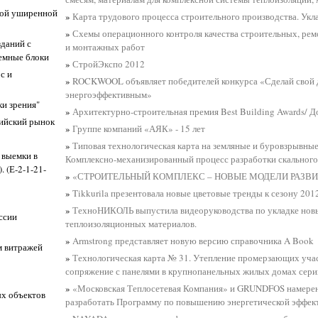
чной уширенной
»
Карта трудового процесса строительного производства. Укл
»
Схемы операционного контроля качества строительных, ре
даний с
и монтажных работ
емные блоки
»
СтройЭкспо 2012
с и
»
ROCKWOOL объявляет победителей конкурса «Сделай свой
энергоэффективным»
ки зрения"
»
Архитектурно-строительная премия Best Building Awards/ Д
сийский рынок
»
Группе компаний «АЯК» - 15 лет
»
Типовая технологическая карта на земляные и буровзрывные
 выемки в
Комплексно-механизированный процесс разработки скального
 (Е-2-1-21-
»
«СТРОИТЕЛЬНЫЙ КОМПЛЕКС – НОВЫЕ МОДЕЛИ РАЗВИ
»
Tikkurila презентовала новые цветовые тренды к сезону 201
»
ТехноНИКОЛЬ выпустила видеоруководства по укладке нов
ссии
теплоизоляционных материалов.
»
Armstrong представляет новую версию справочника A Book
м витражей
»
Технологическая карта № 31. Утепление промерзающих учас
сопряжение с панелями в крупнопанельных жилых домах сери
»
«Московская Теплосетевая Компания» и GRUNDFOS намере
ых объектов
разработать Программу по повышению энергетической эффек