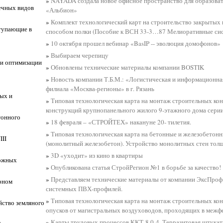
»
NAYADA создала новое офисное пространство для образова
ечных видов
«Альбион»
»
Комплект технологический карт на строительство закрытых 
тупающие в
способом полки (Пособие к ВСН 33-3…87 Мелиоративные с
»
10 октября прошел вебинар «BasIP -- эволюция домофонов»
»
Выбираем черепицу
и оптимизации
»
Обновлены технические материалы компании BOSTIK
»
Новость компании Т.Б.М.: «Логистическая и информационна
филиала «Москва-регионы» в г. Рязань
лых и
»
Типовая технологическая карта на монтаж строительных ко
конструкций крупнопанельного жилого 9-этажного дома серии
тонного
»
18 февраля – «СТРОЙТЕХ» накануне 20- тилетия.
»
Типовая технологическая карта на бетонные и железобетон
II
(монолитный железобетон). Устройство монолитных стен толщ
»
3D «уходит» из кино в квартиры
рожных
»
Опубликована статья СтройРегион №1 в борьбе за качество!
»
Представляем технические материалы от компании ЭксПроф
ирном
системных ПВХ-профилей.
»
Типовая технологическая карта на монтаж строительных ко
йство земляного
опусков от магистральных воздуховодов, проходящих в меж
»
Карты трудовых процессов ККТ-8.0-4. Терразитовая штукату