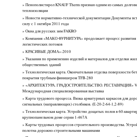
» Пенополистирол KNAUF Therm признан одним из самых долгов
теплоизоляции
» Новости нормативно-технической документации Документы вс
силу с 1 октября 2011 года
» Окна для русских зим FAKRO
» Компания «МАКО ФУРНИТУРА» продолжает процесс развития 
логистических потоков
» КРАСИВЫЕ ДОМА»-2010
» Указания по применению изделий и материалов для отделки жи
общественных зданий
» Технологическая карта. Окончательная отделка поверхности бе
покрытия трубным финишером TFB-280
» «АРХИТЕКТУРА. ГРАДОСТРОИТЕЛЬСТВО. РЕСТАВРАЦИЯ» VI
Международная специализированная выставка
» Карта трудового процесса. Вязка арматурных каркасов для до
сигнальных (направляющих) столбиков. (Е-20-2-64-1,2-89)
» Технологическая карта. Устройство дощатых полов в 60-кварт
крупнопанельном доме серии 1-467А
» Карты трудовых процессов строительного производства. Устро
полотна дорожно-строительными машинами