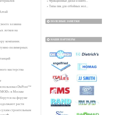
атериалов
» Фрикционные диски и винто...
» Типы пик для отбойных мол...
Алтай
ПОЛЕЗНЫЕ ЗАМЕТКИ
своего хозяина
х лотков на
НАШИ ПАРТНЕРЫ
ору компании.
битумно-полимерных
станций
ного мастерства
е
использовал DuPont™
 «MOD» в Москвe
оберутся на форуме
родолжают расти
 сухим строительным
 мате�