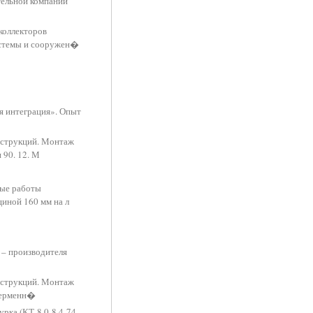
тельной компании
коллекторов
истемы и сооружен�
я интеграция». Опыт
нструкций. Монтаж
 90. 12. М
ные работы
иной 160 мм на л
 – производителя
нструкций. Монтаж
ферменн�
рка (КТ-8.0-8.4-74,