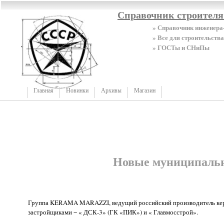
Справочник строител
» Справочник инженера
» Все для строительства
» ГОСТы и СНиПы
Главная
Новинки
Архивы
Магазин
Новые муниципальн
Группа KERAMA MARAZZI, ведущий российский производитель керам
застройщиками − « ДСК-3» (ГК «ПИК») и « Главмосстрой».