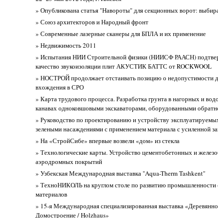
» Опубликована статья "Навороты" для секционных ворот: выбир
» Союз архитекторов и Народный фронт
» Современные лазерные сканеры для БПЛА и их применение
» Недвижимость 2011
» Испытания НИИ Строительной физики (НИИСФ РААСН) подтв
качество звукоизоляции плит АКУСТИК БАТТС от ROCKWOOL
» НОСТРОЙ продолжает отстаивать позицию о недопустимости 
вхождения в СРО
» Карта трудового процесса. Разработка грунта в нагорных и во
канавах одноковшовыми экскаваторами, оборудованными обрат
» Руководство по проектированию и устройству эксплуатируемых
зелеными насаждениями с применением материала с усиленной 
» На «СтройСибе» впервые возвели «дом» из стекла
» Технологические карты. Устройство цементобетонных и желез
аэродромных покрытий
» Узбекская Международная выставка "Aqua-Therm Tashkent"
» ТехноНИКОЛЬ на круглом столе по развитию промышленности
материалов
» 15-я Международная специализированная выставка «Деревянно
Домостроение / Holzhaus»