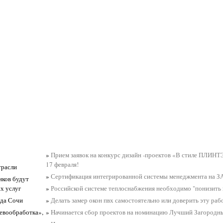
»
Прием заявок на конкурс дизайн -проектов «В стиле ПЛИН
17 февраля!
трасли
»
Сертификация интегрированной системы менеджмента на 
иков будут
х услуг
»
Российской системе теплоснабжения необходимо "понизить 
ода Сочи
»
Делать замер окон пвх самостоятельно или доверить эту раб
евообработка»,
»
Hачинается сбор проектов на номинацию Лучший Загородны