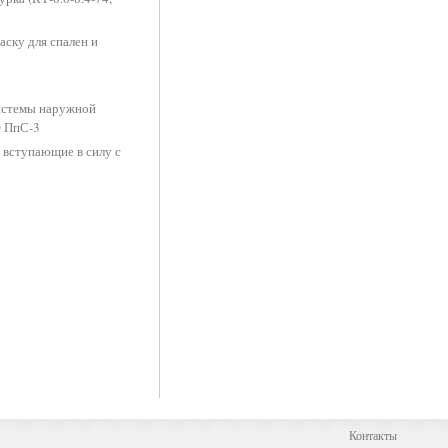
аску для спален и
истемы наружной
® ПпС-3
вступающие в силу с
Контакты