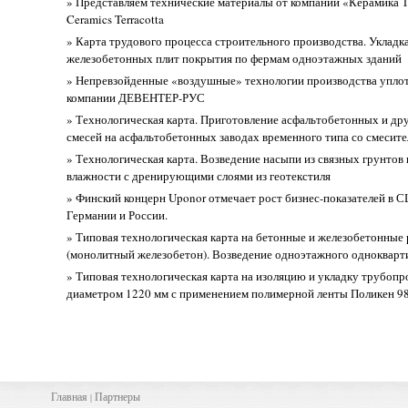
» Представляем технические материалы от компании «Керамика Т
Ceramics Terracotta
» Карта трудового процесса строительного производства. Укладк
железобетонных плит покрытия по фермам одноэтажных зданий
» Непревзойденные «воздушные» технологии производства уплот
компании ДЕВЕНТЕР-РУС
» Технологическая карта. Приготовление асфальтобетонных и др
смесей на асфальтобетонных заводах временного типа со смесит
» Технологическая карта. Возведение насыпи из связных грунто
влажности с дренирующими слоями из геотекстиля
» Финский концерн Uponor отмечает рост бизнес-показателей в 
Германии и России.
» Типовая технологическая карта на бетонные и железобетонные
(монолитный железобетон). Возведение одноэтажного однокварт
» Типовая технологическая карта на изоляцию и укладку трубоп
диаметром 1220 мм с применением полимерной ленты Поликен 9
Главная
Партнеры
|