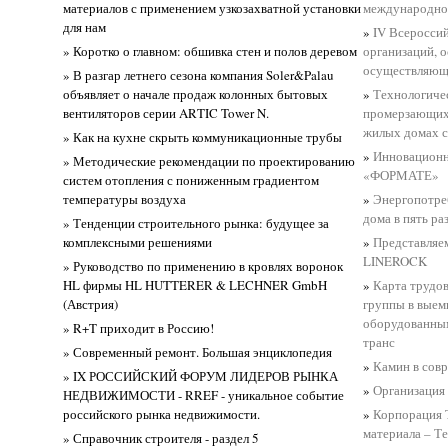
материалов с применением узкозахватной установки
международног
для нам
»
IV Всеросси
» Коротко о главном: обшивка стен и полов деревом
организаций, о
осуществляющ
» В разгар летнего сезона компания Soler&Palau
объявляет о начале продаж колонных бытовых
»
Технологиче
вентиляторов серии ARTIC Tower N.
промерзающих 
жилых домах 
» Как на кухне скрыть коммуникационные трубы
»
Инновационн
» Методические рекомендации по проектированию
«ФОРМАТЕ»
систем отопления с пониженным градиентом
температуры воздуха
»
Энергопотре
дома в пять ра
» Тенденции строительного рынка: будущее за
комплексными решениями
»
Представляе
LINEROCK
» Руководство по применению в кровлях воронок
HL фирмы HL HUTTERER & LECHNER GmbH
»
Карта трудов
(Австрия)
группы в выем
оборудованным
» R+T приходит в Россию!
транс
» Современный ремонт. Большая энциклопедия
»
Камин в сов
» IX РОССИЙСКИЙ ФОРУМ ЛИДЕРОВ РЫНКА
»
Организация
НЕДВИЖИМОСТИ - RREF - уникальное событие
российского рынка недвижимости.
»
Корпорация 
материала – Т
» Справочник строителя - раздел 5