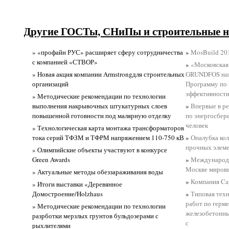
Другие ГОСТы, СНиПы и строительные н
» «профайн РУС» расширяет сферу сотрудничества
»
MosBuild 201
с компанией «СТВОР»
»
«Московская
» Новая акция компании Armstrongдля строительных
GRUNDFOS нам
организаций
Программу по
эффективност
» Методические рекомендации по технологии
выполнения накрывочных штукатурных слоев
»
Впервые в р
повышенной готовности под малярную отделку
по энергосбер
человек
» Технологическая карта монтажа трансформаторов
тока серий ТФЗМ и ТФРМ напряжением 110-750 кВ
»
Опалубка кол
прочных элем
» Олимпийские объекты участвуют в конкурсе
Green Awards
»
Международн
Москве миров
» Актуальные методы обеззараживания воды
»
Компания Ca
» Итоги выставки «Деревянное
Домостроение/Holzhaus
»
Типовая техн
работ по герм
» Методические рекомендации по технологии
железобетонны
разрботки мерзлых грунтов бульдозерами с
с
рыхлителями