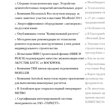
»
Малобюджетн
» Сборник технологических карт. Устройство
цементобетонных покрытий автомобильных дорог
»
Технологиче
разрядников т
» Компания Deceuninck Rus получила награду за
самое заметное участие в выставке MosBuild 2011
»
15 лет совме
традиционный 
» Энергоэффективное оборудование «заговорило»
на русском языке
»
Особенности 
» Опубликована статья "Коммунальный расчетх"
»
В Екатеринб
«Венский Дом
» Методические рекомендации по технологии
ремонта отдельных конструктивных узлов домов
»
Типовая техн
индивидуального строительства
строительные 
трехтрубные с
» Испытания НИИ Строительной физики (НИИСФ
РААСН) подтверждают качество звукоизоляции плит
»
Как на кухн
АКУСТИК БАТТС от ROCKWOOL
»
Перспективы 
» Компания ТБМ начала продажи подоконников
участники Фору
MOELLER
»
Карта трудо
» Компания Autodesk выпустила первое приложение
производства.
для выполнения инженерных расчётов
фундаментов
» В Алтайском крае открылся первый гипермаркет
»
По многочис
METRO
приславших пр
приема проект
» Сертификация интегрированной системы
ПЛИНТЭКС®
менеджмента на ЗАО «ТАРКЕТТ»