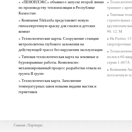
» «ПЕНОПЛЭКС» объявил о запуске второй линии
»
Технологичес
по производству теплоизоляции в Республике
траншее с кре
Казахстан
»
Типовая техн
» Компания Tikkurila представляет новую
строительных 
гипоаллергенную краску для спален и детских
крупнопанельн
комнат
90. 12. М
» Технологические карты. Сооружение станции
»
На Fasttec 1
метрополитена глубокого заложения на
сверхпрочные 
действующей трассе без нарушения эксплуатации
»
Технологиче
» Типовая технологическая карта на земляные и
полов в 60-кв
буровзрывные работы. Комплексно-
серии 1-467А
механизированный процесс разработки отвала из
»
Компания Ar
грунта II групп
потолочную п
» Технологическая карта. Заполнение
температурных швов новыми видами мастик и
герметиков
Главная
Партнеры
|