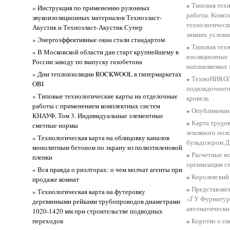
»
Типовая техн
» Инструкция по применению рулонных
работы. Комп
звукоизоляционных материалов Техноэласт-
технологическ
Акустик и Техноэласт-Акустик Супер
зимних услови
» Энергоэффективные окна стали стандартом
»
Типовая техн
» В Московской области дан старт крупнейшему в
изоляционные 
России заводу по выпуску газобетона
наплавляемых 
» Дни теплоизоляции ROCKWOOL в гипермаркетах
»
ТехноНИКОЛЬ
OBI
подкладочного
» Типовые технологические карты на отделочные
кровель
работы с применением комплектных систем
»
Опубликована
КНАУФ. Том 3. Индивидуальные элементные
»
Карта трудо
сметные нормы
земляного пол
» Технологическая карта на облицовку каналов
бульдозером ДЗ
монолитным бетоном по экрану из полиэтиленовой
»
Расчетные н
пленки
организации ст
» Вся правда о риэлторах: о чем молчат агенты при
»
Королевски
продаже комнат
»
Представляе
» Технологическая карта на футеровку
«ГУ Фурнитура
деревянными рейками трубопроводов диаметрами
автоматически
1020-1420 мм при строительстве подводных
переходов
»
Коротко о гл