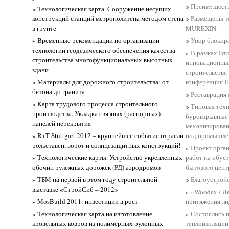
»
Преимуществ
» Технологическая карта. Сооружение несущих
конструкций станций метрополитена методом стена
»
Размещены т
в грунте
MUREXIN
» Временные рекомендации по организации
»
Упор блокира
технологии геодезического обеспечения качества
»
В рамках Вт
строительства многофункциональных высотных
инновационных
здани
строительстве
» Материалы для дорожного строительства: от
конференция 
бетона до гранита
»
Реставрация
» Карта трудового процесса строительного
»
Типовая техн
производства. Укладка связных (распорных)
буровзрывные 
панелей перекрытия
механизирован
» R+T Stuttgart 2012 – крупнейшее событие отрасли
под промышле
рольставен, ворот и солнцезащитных конструкций!
»
Проект орган
» Технологические карты. Устройство укрепленных
работ на обус
обочин рулежных дорожек (РД) аэродромов
бытового цент
» ТБМ на первой в этом году строительной
»
Благоустрой
выставке «СтройСиб – 2012»
»
«Woodex / Л
» MosBuild 2011: инвестиции в рост
притяжения ли
» Технологическая карта на изготовление
»
Состоялись 
кровельных ковров из полимерных рулонных
теплоизоляци