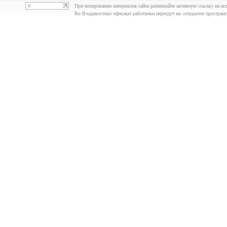
При копировании материалов сайта размещайте активную ссылку на ис
Во Владивостоке офисные работники переедут на «открытое простран