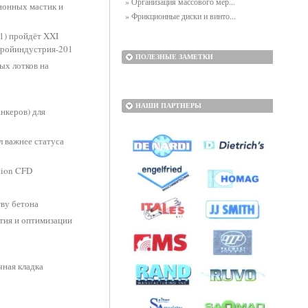
» Организация массового мер...
ионных мастик и
» Фрикционные диски и винто...
41) пройдёт XXI
тройиндустрия-201
ПОЛЕЗНЫЕ ЗАМЕТКИ
ых лотков на
НАШИ ПАРТНЕРЫ
нкеров) для
л важнее статуса
tion CFD
ву бетона
ия и оптимизации
чная кладка