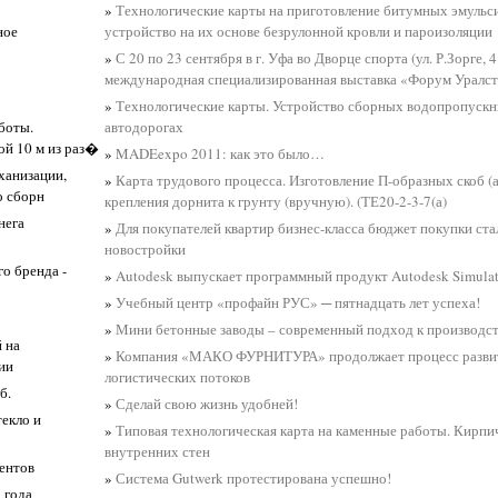
»
Технологические карты на приготовление битумных эмульс
ное
устройство на их основе безрулонной кровли и пароизоляции
»
С 20 по 23 сентября в г. Уфа во Дворце спорта (ул. Р.Зорге, 
международная специализированная выставка «Форум Уралс
»
Технологические карты. Устройство сборных водопропускн
боты.
автодорогах
ой 10 м из раз�
»
MADEexpo 2011: как это было…
ханизации,
»
Карта трудового процесса. Изготовление П-образных скоб (а
о сборн
крепления дорнита к грунту (вручную). (ТЕ20-2-3-7(а)
нега
»
Для покупателей квартир бизнес-класса бюджет покупки ста
новостройки
о бренда -
»
Autodesk выпускает программный продукт Autodesk Simula
»
Учебный центр «профайн РУС» ─ пятнадцать лет успеха!
»
Мини бетонные заводы – современный подход к производст
 на
»
Компания «МАКО ФУРНИТУРА» продолжает процесс развит
ии
логистических потоков
б.
»
Сделай свою жизнь удобней!
текло и
»
Типовая технологическая карта на каменные работы. Кирпи
внутренних стен
ментов
»
Система Gutwerk протестирована успешно!
 года