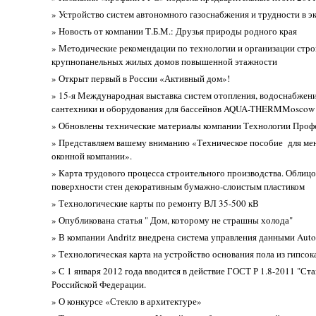
» Устройство систем автономного газоснабжения и трудности в э
» Новость от компании Т.Б.М.: Друзья природы родного края
» Методические рекомендации по технологии и организации стро
крупнопанельных жилых домов повышенной этажности
» Открыт первый в России «Активный дом»!
» 15-я Международная выставка систем отопления, водоснабжени
сантехники и оборудования для бассейнов AQUA-THERMMoscow
» Обновлены технические материалы компании Технологии Проф
» Представляем вашему вниманию «Техническое пособие для ме
оконной компании».
» Карта трудового процесса строительного производства. Облицо
поверхности стен декоративным бумажно-слоистым пластиком
» Технологические карты по ремонту ВЛ 35-500 кВ
» Опубликована статья " Дом, которому не страшны холода"
» В компании Andritz внедрена система управления данными Auto
» Технологическая карта на устройство основания пола из гипсо
» С 1 января 2012 года вводится в действие ГОСТ Р 1.8-2011 "Ст
Российской Федерации.
» О конкурсе «Стекло в архитектуре»