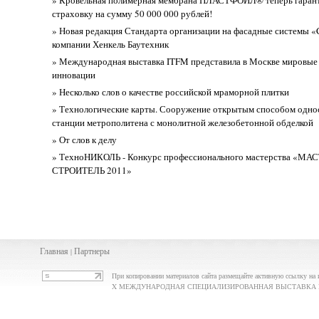
страховку на сумму 50 000 000 рублей!
» Новая редакция Стандарта организации на фасадные системы «C
компании Хенкель Баутехник
» Международная выставка ITFM представила в Москве мировы
инновации
» Несколько слов о качестве российской мраморной плитки
» Технологические карты. Сооружение открытым способом одн
станции метрополитена с монолитной железобетонной обделкой
» От слов к делу
» ТехноНИКОЛЬ - Конкурс профессионального мастерства «МАС
СТРОИТЕЛЬ 2011»
Главная
Партнеры
|
При копировании материалов сайта размещайте активную ссылку на 
X МЕЖДУНАРОДНАЯ СПЕЦИАЛИЗИРОВАННАЯ ВЫСТАВКА ПО ТЕП