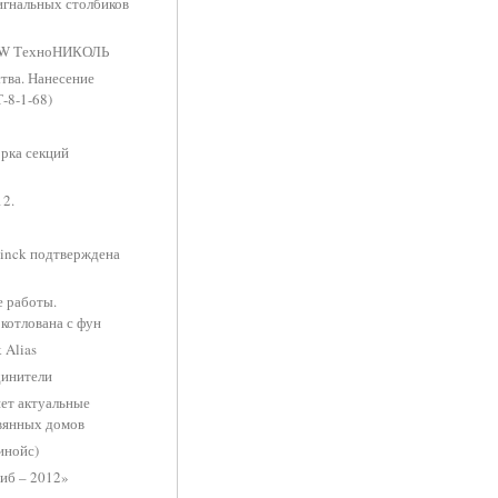
игнальных столбиков
HOW ТехноНИКОЛЬ
тва. Нанесение
-8-1-68)
орка секций
2.
inck подтверждена
е работы.
котлована с фун
 Alias
динители
ет актуальные
евянных домов
инойс)
иб – 2012»