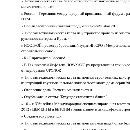
» Технологическая карта. Устройство сборных покрытий аэродро
металлических плит
» Россия – Германия: международный промышленный форум в ра
ITFM
» Новый электронный каталог продукции Soler&Palau 2011
» Типовая технологическая карта на устройство кровель из эласт
рулонного материала Кромэл
» НОСТРОЙ провел добровольный аудит НП СРО «Межрегионал
строительный союз»
» R+T приходит в Россию!
» В Технической Инфотеке НОУ-ХАУС.ру представлены техничес
от корпорации UPONOR
» Типовая технологическая карта на монтаж строительных конст
конструкций крупнопанельного жилого 9-этажного дома серии 9
» Отопление дома. Расчет и монтаж систем
» Опубликована статья "Будущее становится ближе"
» 10 – я Юбилейная Международная специализированная выста
2012 / ЦЕМЕНТЫ и БЕТОНЫ в капитальном и ландшафтном строи
» Создаем зону ресепшн
» Типовая технологическая карта на монтаж скользящей опалубки
» Кровельная полимерная мембрана ПЛАСТФОИЛ® теперь гаран