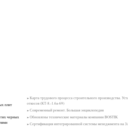
»
Карта трудового процесса строительного производства. Ус
откосов (КТ-8.-1.6а-69)
ых плит
»
Современный ремонт. Большая энциклопедия
угих черных
»
Обновлены технические материалы компании BOSTIK
елями
»
Сертификация интегрированной системы менеджмента на 