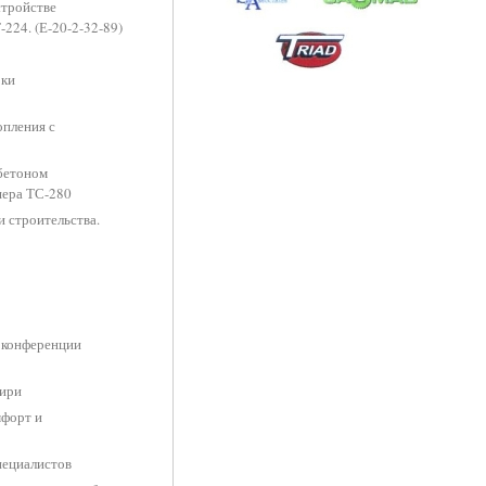
стройстве
224. (Е-20-2-32-89)
рки
опления с
 бетоном
шера ТС-280
 строительства.
 конференции
бири
мфорт и
пециалистов