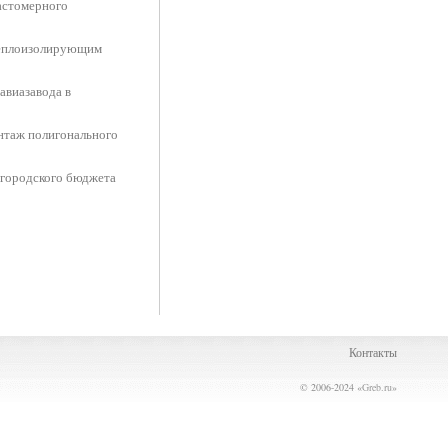
ластомерного
теплоизолирующим
авиазавода в
нтаж полигонального
 городского бюджета
Контакты
© 2006-2024 «
Greb.ru
»