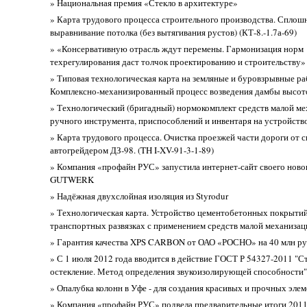
» Национальная премия «Стекло в архитектуре»
» Карта трудового процесса строительного производства. Сплош
выравнивание потолка (без вытягивания рустов) (КТ-8.-1.7а-69)
» «Консервативную отрасль ждут перемены. Гармонизация норм
техрегулирования даст толчок проектированию и строительству»
» Типовая технологическая карта на земляные и буровзрывные ра
Комплексно-механизированный процесс возведения дамбы высот
» Технологический (бригадный) нормокомплект средств малой ме
ручного инструмента, приспособлений и инвентаря на устройств
» Карта трудового процесса. Очистка проезжей части дороги от с
автогрейдером ДЗ-98. (TH I-XV-91-3-1-89)
» Компания «профайн РУС» запустила интернет-сайт своего новог
GUTWERK
» Надёжная двухслойная изоляция из Styrodur
» Технологическая карта. Устройство цементобетонных покрытий
транспортных развязках с применением средств малой механизац
» Гарантия качества XPS CARBON от ОАО «РОСНО» на 40 млн ру
» С 1 июля 2012 года вводится в действие ГОСТ Р 54327-2011 "С
остекление. Метод определения звукоизолирующей способности"
» Опалубка колонн в Уфе - для создания красивых и прочных эле
» Компания «профайн РУС» подвела предварительные итоги 2011