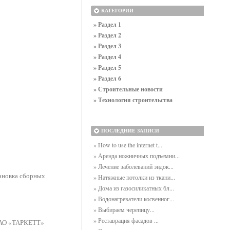
КАТЕГОРИИ
» Раздел 1
» Раздел 2
» Раздел 3
» Раздел 4
» Раздел 5
» Раздел 6
» Строительные новости
» Технология строительства
ПОСЛЕДНИЕ ЗАПИСИ
» How to use the internet t...
» Аренда ножничных подъемни...
» Лечение заболеваний эндок...
тановка сборных
» Натяжные потолки из ткани...
» Дома из газосиликатных бл...
» Водонагреватели косвенног...
» Выбираем черепицу...
» Реставрация фасадов ...
ЗАО «ТАРКЕТТ»