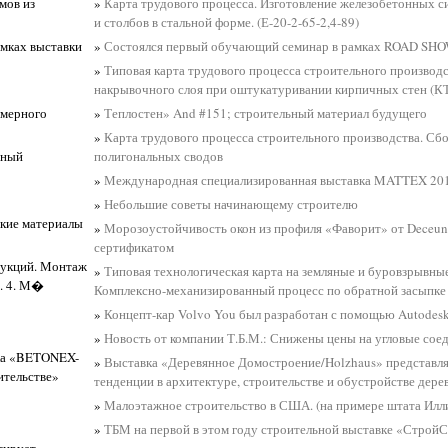
мов из
»
Карта трудового процесса. Изготовление железобетонных с
и столбов в стальной форме. (Е-20-2-65-2,4-89)
мках выставки
»
Состоялся первый обучающий семинар в рамках ROAD S
»
Типовая карта трудового процесса строительного производс
накрывочного слоя при оштукатуривании кирпичных стен (КТ
омерного
»
Теплостен» And #151; строительный материал будущего
»
Карта трудового процесса строительного производства. Сб
ьный
полигональных сводов
»
Международная специализированная выставка MATTEX 201
»
Небольшие советы начинающему строителю
кие материалы
»
Морозоустойчивость окон из профиля «Фаворит» от Deceun
сертификатом
рукций. Монтаж
»
Типовая технологическая карта на земляные и буровзрывны
0. 4. М�
Комплексно-механизированный процесс по обратной засыпке 
»
Концепт-кар Volvo You был разработан с помощью Autodesk
»
Новость от компании Т.Б.М.: Снижены цены на угловые сое
вка «BETONEX-
»
Выставка «Деревянное Домостроение/Holzhaus» представля
тельстве»
тенденции в архитектуре, строительстве и обустройстве дер
»
Малоэтажное строительство в США. (на примере штата Илл
»
ТБМ на первой в этом году строительной выставке «СтройС
тирует