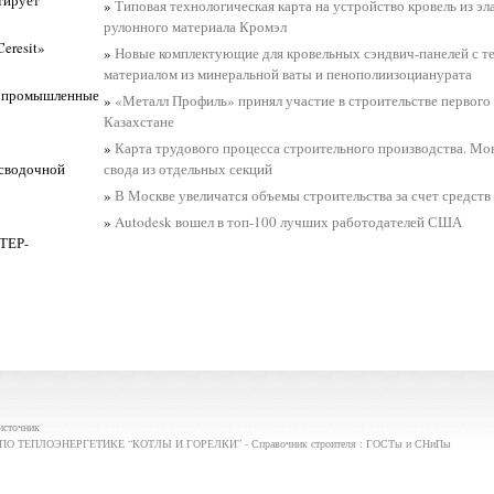
»
Типовая технологическая карта на устройство кровель из э
рулонного материала Кромэл
eresit»
»
Новые комплектующие для кровельных сэндвич-панелей с 
материалом из минеральной ваты и пенополиизоцианурата
е промышленные
»
«Металл Профиль» принял участие в строительстве первого 
Казахстане
»
Карта трудового процесса строительного производства. Мо
осводочной
свода из отдельных секций
»
В Москве увеличатся объемы строительства за счет средств
»
Autodesk вошел в топ-100 лучших работодателей США
ТЕР-
источник
ЛОЭНЕРГЕТИКЕ “КОТЛЫ И ГОРЕЛКИ” - Справочник строителя : ГОСТы и СНиПы