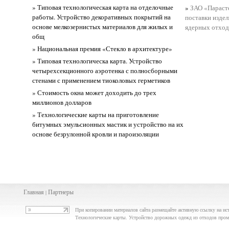
» Типовая технологическая карта на отделочные
»
ЗАО «Парасте
работы. Устройство декоративных покрытий на
поставки изде
основе мелкозернистых материалов для жилых и
ядерных отход
общ
» Национальная премия «Стекло в архитектуре»
» Типовая технологическа карта. Устройство
четырехсекционного аэротенка с полносборными
стенами с применением тиоколовых герметиков
» Стоимость окна может доходить до трех
миллионов долларов
» Технологические карты на приготовление
битумных эмульсионных мастик и устройство на их
основе безрулонной кровли и пароизоляции
Главная
Партнеры
|
При копировании материалов сайта размещайте активную ссылку на ис
Технологические карты. Устройство дорожных одежд из отходов про