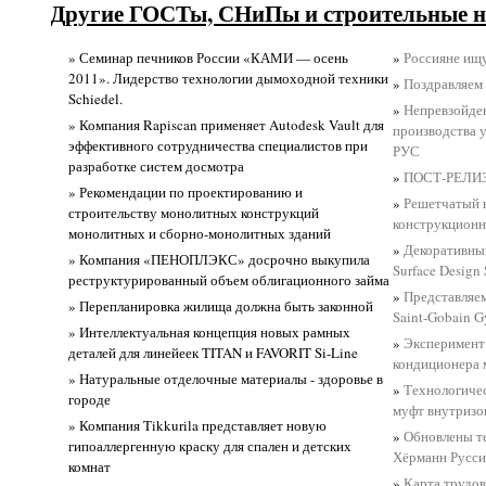
Другие ГОСТы, СНиПы и строительные н
» Семинар печников России «КАМИ — осень
»
Россияне ищ
2011». Лидерство технологии дымоходной техники
»
Поздравляем 
Schiedel.
»
Непревзойде
» Компания Rapiscan применяет Autodesk Vault для
производства 
эффективного сотрудничества специалистов при
РУС
разработке систем досмотра
»
ПОСТ-РЕЛИЗ
» Рекомендации по проектированию и
»
Решетчатый 
строительству монолитных конструкций
конструкционн
монолитных и сборно-монолитных зданий
»
Декоративный
» Компания «ПЕНОПЛЭКС» досрочно выкупила
Surface Design
реструктурированный объем облигационного займа
»
Представляе
» Перепланировка жилища должна быть законной
Saint-Gobain G
» Интеллектуальная концепция новых рамных
»
Эксперимент 
деталей для линейеек TITAN и FAVORIT Si-Line
кондиционера 
» Натуральные отделочные материалы - здоровье в
»
Технологиче
городе
муфт внутризо
» Компания Tikkurila представляет новую
»
Обновлены т
гипоаллергенную краску для спален и детских
Хёрманн Русси
комнат
»
Карта трудов