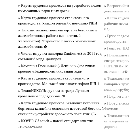
» Карты трудовых процессов на устройство полов
»
Всероссийск
из мозаичных паркетных досок
девелопменту 
» Карта трудового процесса строительного
»
Карта трудов
производства. Укладка ригелей с помощью РШИ
рабочие места
67)
» Типовая технологическая карта на бетонные и
железобетонные работы (монолитный
»
Грузоподъем
железобетон). Устройство плоских монолитных
производства
железобетонны�
»
Генсовет Н
» Чистая выручка концерна Danfoss A/S за 2011 год
»
Приглашаем 
составит 6 млрд. долларов
специализиро
» Компания Deceuninck («Декёнинк») получила
ГОРЕЛКИ»! Мес
премию «Техническая инновация года»
выставочны�
» Карта трудового процесса строительного
»
Технологичес
производства. Монтаж блоков шахт лифтов ШЛ-1
напорных труб
помощи трубоу
» ТехноНИКОЛЬ вручила награды Лучшим
кровельным подрядчикам 2011
»
Покупка спа-
» Карта трудового процесса. Установка бетонных
»
Португальска
бортовых камней на основание из готовой бетонной
Фамилиа
смеси при устройстве дорожного покрытия. (Е-
»
Технологичес
» ISOVER G3 touch – новый стандарт качества
ограждений из
теплоизоляции
дорогах