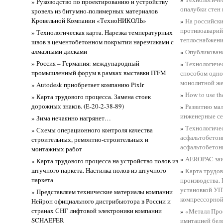
» Руководство по проектированию и устройству
опалубки стен
кровель из битумно-полимерных материалов
Кровельной Компании «ТехноНИКОЛЬ»
»
На российск
противоаварий
» Технологическая карта. Нарезка температурных
теплоснабжен
швов в цементобетонном покрытии нарезчиками с
алмазными дисками
»
Опубликована
» Россия – Германия: международный
»
Технологиче
промышленный форум в рамках выставки ITFM
способом одно
монолитной же
» Autodesk приобретает компанию Pixlr
»
How to use th
» Карта трудового процесса. Замена стоек
дорожных знаков. (Е-20-2-38-89)
»
Развитию ма
инженерные с
» Зима нечаянно нагрянет…
»
Технологиче
» Схемы операционного контроля качества
асфальтобетон
строительных, ремонтно-строительных и
асфальтобетон
монтажных работ
»
AEROPAC заи
» Карта трудового процесса на устройство полов из
штучного паркета. Настилка полов из штучного
»
Карта трудов
паркета
производства.
установкой УП
» Представляем технические материалы компании
компрессорной
Нейрон официального дистрибьютора в России и
странах СНГ лифтовой электроники компании
»
«Металл Про
SCHAEFER
имитацией бел