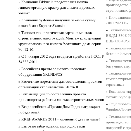
» Компания Tikkurila представляет новую
производства.
гипоаллергенную краску для спален и детских
стропильных ф
комнат
»
Инновационн
» Компания Systemair получила заказ на сумму
«ФОРМАТЕ»
около 6 млн Евро от Skanska
»
Технологиче
» Типовая технологическая карта на монтаж
ВВДМ-330Б-50/
строительных конструкций. Монтаж конструкций
ВВБ-750-40/3
крупнопанельного жилого 9-этажного дома серии
»
Технологичес
90. 12. М
бетонной смес
» С 1 января 2012 года вводится в действие ГОСТ Р
»
Типовая техн
54333-2011
битумных эмул
» Российская премьера нового насосного
»
Технологичес
оборудования GRUNDFOS!
температурных
» Расчетные нормативы для составления проектов
герметиков
организации строительства. Часть II
»
Компания «п
» Рекомендации по составлению проекта
фотоконкурс д
производства работ на монтаж строительных лесов
»
Опубликован
» Всероссийская «Премия Дом Года» награждает
Woodex/Лесте
победителей
»
Технологичес
» RREF AWARDS 2011 – оценены будут лучшие!
производство 
» Бытовые заблуждения: природное или
покрытий с п