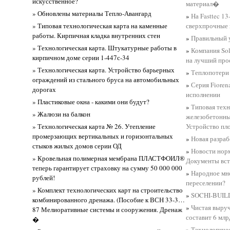
искусственное?
материал�
» Обновлены материалы Тепло-Авангард
»
На Fasttec 1
» Типовая технологическая карта на каменные
сверхпрочные 
работы. Кирпичная кладка внутренних стен
»
Правильный у
» Технологическая карта. Штукатурные работы в
»
Компания Sol
кирпичном доме серии 1-447с-34
на лучший про
» Технологическая карта. Устройство барьерных
»
Теплопотери
ограждений из стального бруса на автомобильных
»
Серия Fioren
дорогах
исполнении
» Пластиковые окна - какими они будут?
»
Типовая техн
» Жалюзи на балкон
железобетонны
» Технологическая карта № 26. Утепление
Устройство п
промерзающих вертикальных и горизонтальных
»
Новая разра
стыков жилых домов серии ОД
»
Новости нор
» Кровельная полимерная мембрана ПЛАСТФОИЛ®
Документы вст
теперь гарантирует страховку на сумму 50 000 000
»
Народное мне
рублей!
переселении?
» Комплект технологических карт на строительство
»
SOCHI-BUILD
комбинированного дренажа. (Пособие к ВСН 33-3…
»
Чистая выруч
87 Мелиоративные системы и сооружения. Дренаж
составит 6 млр
�
»
Технологичес