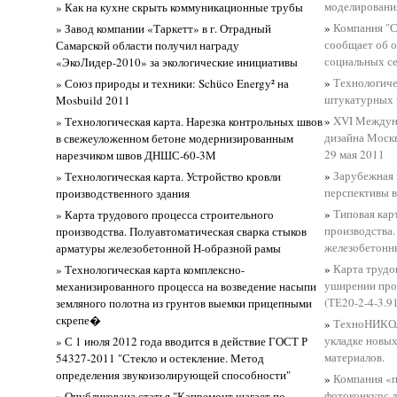
моделирования
» Как на кухне скрыть коммуникационные трубы
»
Компания "С
» Завод компании «Таркетт» в г. Отрадный
сообщает об о
Самарской области получил награду
социальных се
«ЭкоЛидер-2010» за экологические инициативы
»
Технологиче
» Союз природы и техники: Schüco Energy² на
штукатурных 
Mosbuild 2011
»
XVI Междуна
» Технологическая карта. Нарезка контрольных швов
дизайна Моск
в свежеуложенном бетоне модернизированным
29 мая 2011
нарезчиком швов ДНШС-60-3М
»
Зарубежная 
» Технологическая карта. Устройство кровли
перспективы 
производственного здания
»
Типовая кар
» Карта трудового процесса строительного
производства
производства. Полуавтоматическая сварка стыков
железобетонн
арматуры железобетонной Н-образной рамы
»
Карта трудо
» Технологическая карта комплексно-
уширении про
механизированного процесса на возведение насыпи
(ТЕ20-2-4-3.9
земляного полотна из грунтов выемки прицепными
скрепе�
»
ТехноНИКОЛ
укладке новы
» С 1 июля 2012 года вводится в действие ГОСТ Р
материалов.
54327-2011 "Стекло и остекление. Метод
определения звукоизолирующей способности"
»
Компания «
фотоконкурс д
» Опубликована статья "Капремонт шагает по