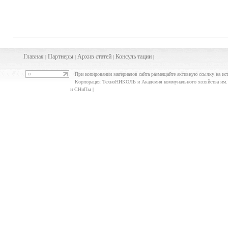
Главная
Партнеры
Архив
cта
тей
Консуль
тации
|
|
|
|
При копировании материалов сайта размещайте активную ссылку на ис
Корпорация ТехноНИКОЛЬ и Академия коммунального хозяйства им. К
и СНиПы |