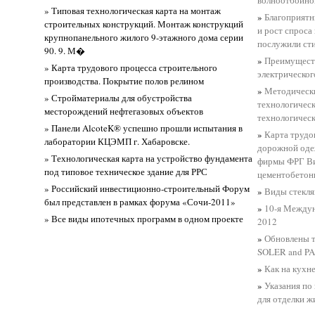
» Типовая технологическая карта на монтаж
»
Благоприятн
строительных конструкций. Монтаж конструкций
и рост спроса
крупнопанельного жилого 9-этажного дома серии
послужили ст
90. 9. М�
»
Преимуществ
» Карта трудового процесса строительного
электрическог
производства. Покрытие полов релином
»
Методически
» Стройматериалы для обустройства
технологическ
месторождений нефтегазовых объектов
технологическ
» Панели AlcoteK® успешно прошли испытания в
»
Карта трудо
лаборатории КЦЭМП г. Хабаровске.
дорожной оде
» Технологическая карта на устройство фундамента
фирмы ФРГ Ви
под типовое техническое здание для РРС
цементобетон
» Российский инвестиционно-строительный Форум
»
Виды стекля
был представлен в рамках форума «Сочи-2011»
»
10-я Междун
» Все виды ипотечных программ в одном проекте
2012
»
Обновлены т
SOLER and PA
»
Как на кухн
»
Указания по
для отделки 