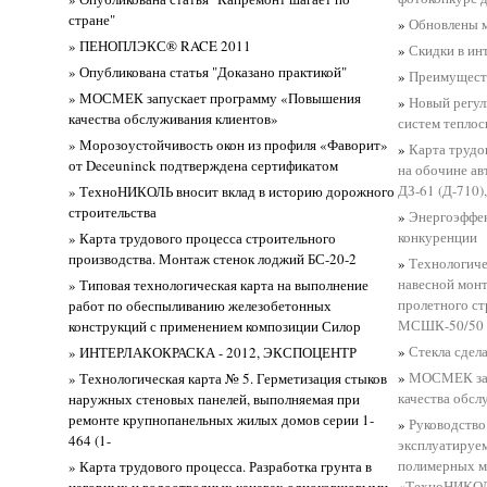
стране"
»
Обновлены 
» ПЕНОПЛЭКС® RACE 2011
»
Скидки в ин
» Опубликована статья "Доказано практикой"
»
Преимуществ
» МОСМЕК запускает программу «Повышения
»
Новый регул
качества обслуживания клиентов»
систем тепло
» Морозоустойчивость окон из профиля «Фаворит»
»
Карта трудо
от Deceuninck подтверждена сертификатом
на обочине ав
ДЗ-61 (Д-710)
» ТехноНИКОЛЬ вносит вклад в историю дорожного
строительства
»
Энергоэффек
конкуренции
» Карта трудового процесса строительного
производства. Монтаж стенок лоджий БС-20-2
»
Технологиче
навесной мон
» Типовая технологическая карта на выполнение
пролетного с
работ по обеспыливанию железобетонных
МСШК-50/50
конструкций с применением композиции Силор
»
Стекла сдел
» ИНТЕРЛАКОКРАСКА - 2012, ЭКСПОЦЕНТР
»
МОСМЕК зап
» Технологическая карта № 5. Герметизация стыков
качества обсл
наружных стеновых панелей, выполняемая при
ремонте крупнопанельных жилых домов серии 1-
»
Руководство
464 (1-
эксплуатируе
полимерных м
» Карта трудового процесса. Разработка грунта в
«ТехноНИКО
нагорных и водоотводных канавах одноковшовыми