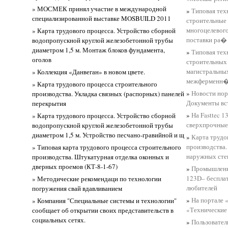
» МОСМЕК принял участие в международной
»
Типовая тех
специализированной выставке MOSBUILD 2011
строительные
многоцелевог
» Карта трудового процесса. Устройство сборной
поставки ра�
водопропускной круглой железобетонной трубы
диаметром 1,5 м. Монтаж блоков фундамента,
»
Типовая тех
оголов
строительных
магистральны
» Коллекция «Данвеган» в новом цвете.
межферменн
» Карта трудового процесса строительного
»
Новости нор
производства. Укладка связных (распорных) панелей
Документы вст
перекрытия
»
На Fasttec 
» Карта трудового процесса. Устройство сборной
сверхпрочные 
водопропускной круглой железобетонной трубы
диаметром 1,5 м. Устройство песчано-гравийной и щ
»
Карта трудо
производства.
» Типовая карта трудового процесса строительного
наружных сте
производства. Штукатурная отделка оконных и
дверных проемов (КТ-8-1-67)
»
Промышленно
123D– беспла
» Методические рекомендаци по технологии
любителей
погружения свай вдавливанием
»
На портале 
» Компания "Специальные системы и технологии"
«Технические 
сообщает об открытии своих представительств в
социальных сетях.
»
Пользовател