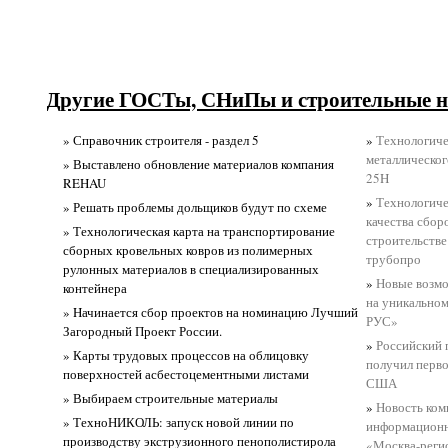
Другие ГОСТы, СНиПы и строительные н
» Справочник строителя - раздел 5
»
Технологиче
металлическо
» Выставлено обновление материалов компания
25H
REHAU
»
Технологиче
» Решать проблемы дольщиков будут по схеме
качества сбо
» Технологическая карта на транспортирование
строительстве
сборных кровельных ковров из полимерных
трубопро
рулонных материалов в специализированных
»
Новые возм
контейнера
на уникально
» Hачинается сбор проектов на номинацию Лучший
РУС»
Загородный Проект России.
»
Российский 
» Карты трудовых процессов на облицовку
получил перво
поверхностей асбестоцементными листами
США
» Выбираем строительные материалы
»
Новость ком
» ТехноНИКОЛЬ: запуск новой линии по
информационн
производству экструзионного пенополистирола
«Москва-регио