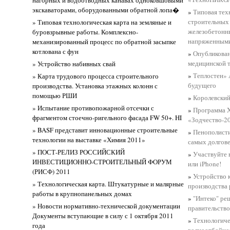
экскаваторами, оборудованными обратной лопа�
»
Типовая тех
строительных 
» Типовая технологическая карта на земляные и
железобетонн
буровзрывные работы. Комплексно-
напряженными
механизированный процесс по обратной засыпке
котлована с фун
»
Опубликован
медицинской т
» Устройство набивных свай
»
Теплостен» 
» Карта трудового процесса строительного
будущего
производства. Установка этажных колонн с
помощью РШИ
»
Королевски
» Испытание противопожарной отсечки с
»
Программа 
фрагментом стоечно-ригельного фасада FW 50+. HI
«Зодчество-2
» BASF представит инновационные строительные
»
Пенополист
технологии на выставке «Химия 2011»
самых долгов
» ПОСТ-РЕЛИЗ РОССИЙСКИЙ
»
Участвуйте 
ИНВЕСТИЦИОННО-СТРОИТЕЛЬНЫЙ ФОРУМ
или iPhone!
(РИСФ) 2011
»
Устройство 
» Технологическая карта. Штукатурные и малярные
производства
работы в крупнопанельных домах
»
"Интеко" ре
» Новости нормативно-технической документации
правительств
Документы вступающие в силу с 1 октября 2011
»
Технологиче
года
волноотбойно