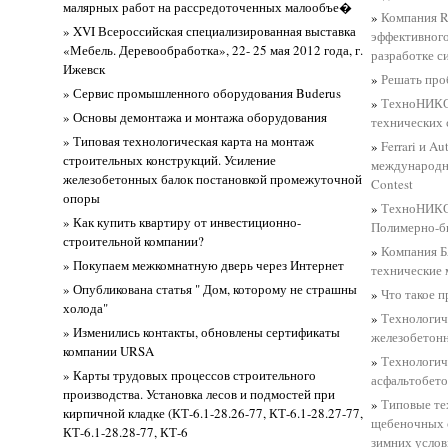
малярных работ на рассредоточенных малообъе�
»
Компания R
» XVI Всероссийская специализированная выставка
эффективного
«Мебель. Деревообработка», 22- 25 мая 2012 года, г.
разработке с
Ижевск
»
Решать про
» Сервис промышленного оборудования Buderus
»
ТехноНИКО
» Основы демонтажа и монтажа оборудования
технических 
» Типовая технологическая карта на монтаж
»
Ferrari и A
строительных конструкций. Усиление
международно
железобетонных балок постановкой промежуточной
Contest
опоры
»
ТехноНИКО
» Как купить квартиру от инвестиционно-
Полимерно-б
строительной компании?
»
Компания Б
» Покупаем межкомнатную дверь через Интернет
технические
» Опубликована статья " Дом, которому не страшны
»
Что такое п
холода"
»
Технологич
» Изменились контакты, обновлены сертификаты
железобетон
компании URSA
»
Технологич
» Карты трудовых процессов строительного
асфальтобет
производства. Установка лесов и подмостей при
»
Типовые те
кирпичной кладке (КТ-6.1-28.26-77, КТ-6.1-28.27-77,
щебеночных 
КТ-6.1-28.28-77, КТ-6
зимних усло