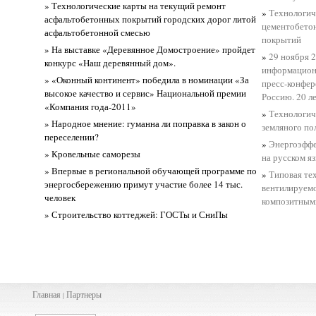
» Технологические карты на текущий ремонт
»
Технологич
асфальтобетонных покрытий городских дорог литой
цементобето
асфальтобетонной смесью
покрытий
» На выставке «Деревянное Домостроение» пройдет
»
29 ноября 2
конкурс «Наш деревянный дом».
информационн
» «Оконный континент» победила в номинации «За
пресс-конфер
высокое качество и сервис» Национальной премии
Россию. 20 л
«Компания года-2011»
»
Технологич
» Народное мнение: гуманна ли поправка в закон о
земляного по
переселении?
»
Энергоэффе
» Кровельные саморезы
на русском я
» Впервые в региональной обучающей программе по
»
Типовая те
энергосбережению примут участие более 14 тыс.
вентилируемо
человек
композитным
» Строительство коттеджей: ГОСТы и СниПы
Главная
Партнеры
|