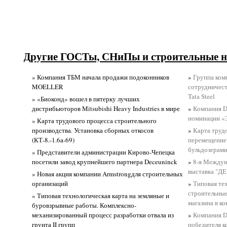
Другие ГОСТы, СНиПы и строительные н
» Компания ТБМ начала продажи подоконников
»
Группа ком
MOELLER
сотрудничест
Tata Steel
» «Биоконд» вошел в пятерку лучших
дистрибьюторов Mitsubishi Heavy Industries в мире
»
Компания D
номинации «
» Карта трудового процесса строительного
производства. Установка сборных откосов
»
Карта трудо
(КТ-8.-1.6а-69)
перемещение 
бульдозерами 
» Представители администрации Кирово-Чепецка
посетили завод крупнейшего партнера Deceuninck
»
8-я Междун
выставка "
» Новая акция компании Armstrongдля строительных
организаций
»
Типовая те
строительны
» Типовая технологическая карта на земляные и
магазина в к
буровзрывные работы. Комплексно-
механизированный процесс разработки отвала из
»
Компания D
грунта II групп
победителя к