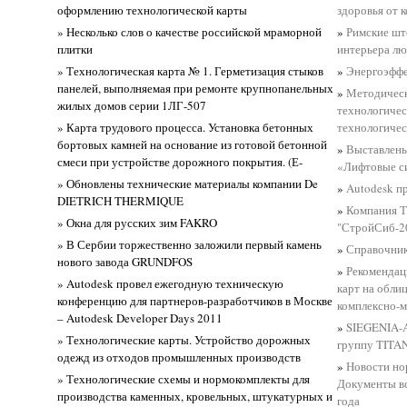
оформлению технологической карты
здоровья от 
» Несколько слов о качестве российской мраморной
»
Римские шт
плитки
интерьера л
» Технологическая карта № 1. Герметизация стыков
»
Энергоэффе
панелей, выполняемая при ремонте крупнопанельных
»
Методическ
жилых домов серии 1ЛГ-507
технологичес
» Карта трудового процесса. Установка бетонных
технологичес
бортовых камней на основание из готовой бетонной
»
Выставлены
смеси при устройстве дорожного покрытия. (Е-
«Лифтовые с
» Обновлены технические материалы компании De
»
Autodesk п
DIETRICH THERMIQUE
»
Компания Т
» Окна для русских зим FAKRO
"СтройСиб-2
» В Сербии торжественно заложили первый камень
»
Справочник 
нового завода GRUNDFOS
»
Рекомендац
» Autodesk провел ежегодную техническую
карт на обли
конференцию для партнеров-разработчиков в Москве
комплексно-
– Autodesk Developer Days 2011
»
SIEGENIA-A
» Технологические карты. Устройство дорожных
группу TITA
одежд из отходов промышленных производств
»
Новости но
» Технологические схемы и нормокомплекты для
Документы вс
производства каменных, кровельных, штукатурных и
года