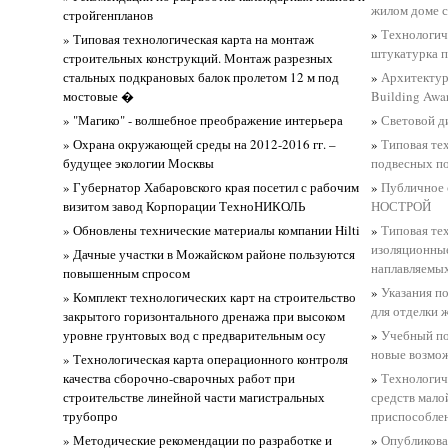
жилом доме с
стройгенпланов
»
Технологич
» Типовая технологическая карта на монтаж
штукатурка 
строительных конструкций. Монтаж разрезных
стальных подкрановых балок пролетом 12 м под
»
Архитектур
мостовые �
Building Awa
» "Магико" - волшебное преображение интерьера
»
Световой д
» Охрана окружающей среды на 2012-2016 гг. –
»
Типовая те
будущее экологии Москвы
подвесных п
» Губернатор Хабаровского края посетил с рабочим
»
Публичное 
визитом завод Корпорации ТехноНИКОЛЬ
НОСТРОЙ
» Обновлены технические материалы компании Hilti
»
Типовая те
изоляционные
» Дачные участки в Можайском районе пользуются
наплавляемы
повышенным спросом
»
Указания п
» Комплект технологических карт на строительство
для отделки 
закрытого горизонтального дренажа при высоком
уровне грунтовых вод с предварительным осу
»
Учебный п
новые возмо
» Технологическая карта операционного контроля
качества сборочно-сварочных работ при
»
Технологич
строительстве линейной части магистральных
средств мало
трубопро
приспособлен
» Методические рекомендации по разработке и
»
Опубликова