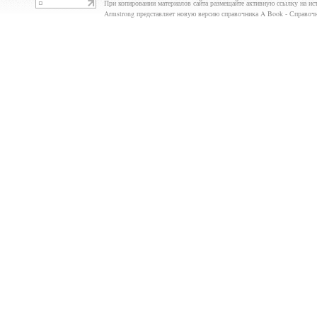
При копировании материалов сайта размещайте активную ссылку на ис
Armstrong представляет новую версию справочника A Book - Справо