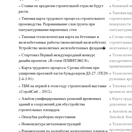
» Ставки по кредитам строительной отрасли будут
»
Книжный м
расти.
»
Типовая ка
» Типовая карта трудового процесса строительного
строительног
производства. Разравнивание слоя грунта при
поверхности
оштукатуривании кирпичных стен
оштукатурива
» Типовая технологическая карта на бетонные и
»
Схемы опер
железобетонные работы (монолитный железобетон).
строительных
Устройство монолитных железобетонных фундам�
монтажных р
» Стартовал Первый международный конкурс
»
Технологич
дизайн-проектов «В стиле ПЛИНТЭКС®»
аэродромног
применением
» Карта трудового процесса. Срезка обочин при
уширении проезжей части бульдозером ДЗ-27. (ТЕ20-
»
Технологич
2-4-3.91)
рулонных кр
» ТБМ на первой в этом году строительной выставке
»
Типовая те
«СтройСиб – 2012»
кровли из ле
» Альбом унифицированных решений временных
»
Карта труд
зданий и сооружений для обустройства
дорожных зна
строительных площадок
»
Autodesk в
» Опалубка разборно-переставная
Autodesk Sim
» Номенклатура металлоконструкций
»
Технологич
крупноразмер
» Рекомендации по разработке календарных планов и