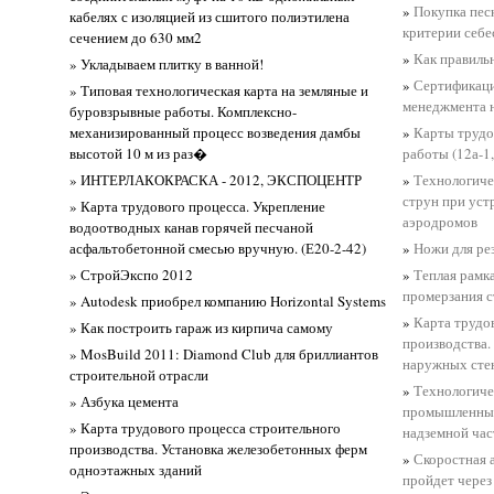
»
Покупка пес
кабелях с изоляцией из сшитого полиэтилена
критерии себ
сечением до 630 мм2
»
Как правиль
» Укладываем плитку в ванной!
»
Сертификаци
» Типовая технологическая карта на земляные и
менеджмента 
буровзрывные работы. Комплексно-
механизированный процесс возведения дамбы
»
Карты трудо
высотой 10 м из раз�
работы (12а-1,
» ИНТЕРЛАКОКРАСКА - 2012, ЭКСПОЦЕНТР
»
Технологиче
струн при уст
» Карта трудового процесса. Укрепление
аэродромов
водоотводных канав горячей песчаной
асфальтобетонной смесью вручную. (Е20-2-42)
»
Ножи для рез
» СтройЭкспо 2012
»
Теплая рамка
промерзания с
» Autodesk приобрел компанию Horizontal Systems
»
Карта трудо
» Как построить гараж из кирпича самому
производства.
» MosBuild 2011: Diamond Club для бриллиантов
наружных сте
строительной отрасли
»
Технологиче
» Азбука цемента
промышленных
» Карта трудового процесса строительного
надземной час
производства. Установка железобетонных ферм
»
Скоростная 
одноэтажных зданий
пройдет через