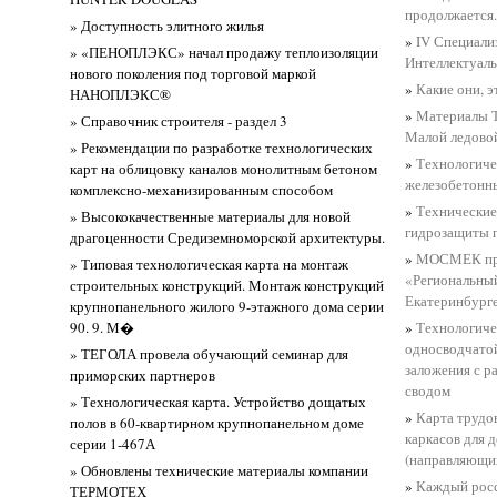
продолжается
» Доступность элитного жилья
»
IV Специали
» «ПЕНОПЛЭКС» начал продажу теплоизоляции
Интеллектуаль
нового поколения под торговой маркой
»
Какие они, 
НАНОПЛЭКС®
»
Материалы 
» Справочник строителя - раздел 3
Малой ледово
» Рекомендации по разработке технологических
»
Технологиче
карт на облицовку каналов монолитным бетоном
железобетонн
комплексно-механизированным способом
»
Технические
» Высококачественные материалы для новой
гидрозащиты 
драгоценности Средиземноморской архитектуры.
»
МОСМЕК при
» Типовая технологическая карта на монтаж
«Региональный
строительных конструкций. Монтаж конструкций
Екатеринбург
крупнопанельного жилого 9-этажного дома серии
90. 9. М�
»
Технологиче
односводчатой
» ТЕГОЛА провела обучающий семинар для
заложения с 
приморских партнеров
сводом
» Технологическая карта. Устройство дощатых
»
Карта трудо
полов в 60-квартирном крупнопанельном доме
каркасов для
серии 1-467А
(направляющих
» Обновлены технические материалы компании
»
Каждый росс
ТЕРМОТЕХ