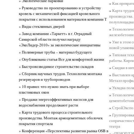
» Экологические парковки
»
Как преврат
» Руководство по проектированию и устройству
»
Карта трудо
кровель с механической фиксацией кровельного
производства.
покрытия с использованием материалов компании Т
полуплощадк
» Виды стеклянных дверей
»
Технологиче
» Завод компании «Таркетт» в г. Отрадный
железобетонн
Самарской области получил награду
»
Уже в этом 
«ЭкоЛидер-2010» за экологические инициативы
новой упаковк
» Полимерные трубы – материал будущего
»
Типовая тех
» Опубликована статья Все для комфортной жизни
работы. Кирпи
» Быстровозводимое строительство складов
»
Скидки в ин
» Сборник научных трудов. Технология монтажа
»
Выставлен к
резервуаров и трубопроводов
Металл профи
» 10 правил: что нужно знать при выборе
»
Укладка пола
пластиковых окон
»
Технологиче
» Продажи энергоэффективных насосов для
цементобетонн
водоснабжения продолжают расти
»
СтройЭкспо
» Карта трудового процесса строительного
»
Группировка
производства. Монтаж армоцементных оболочек
сопричастнос
покрытия спортзала
театра
» Конференция «Перспективы развития рынка OSB в
»
«ПЕНОПЛЭКС