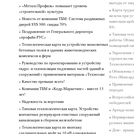
выгоды от эне
» «Металл Профиль» повышает уровень
»
Карта трудо
«строительной» культуры
мелочи при ус
» Новость от компании ТБМ: Система раздвижных
навесным щебн
дверей SYS 300: скидка 70%
89)
» Поздравление от Генерального директора
»
Типовая тех
«профайн РУС»
работы. Облиц
» Технологическая карта на устройство монолитных
помещений ги
бетонных полов в зданиях животноводческих
»
Укрепление 
комплексов и ферм
строительстве
» Руководство по проектированию и устройству
Технологичес
гидро- и газоизоляции подземных частей зданий и
»
Обновлены т
сооружений с применением материала «Техноэлас
Рото (Мансар
» Качество превыше всего!
»
Применение 
» Компания ТБМ и «Кедр-Маркетинг» - вместе 13
породах
лет!
»
Всероссийск
» Надежность за воротами
победителей
» Типовая технлологическая карта. Устройство
»
Аренда нож
контактных резервуаров очистных сооружений
»
Нормировани
канализации в сборном железобетоне
ручных машин
» Технологическая карта по монтажу
»
Дом – крыш
соединительных муфт на 10 кВ одножильных