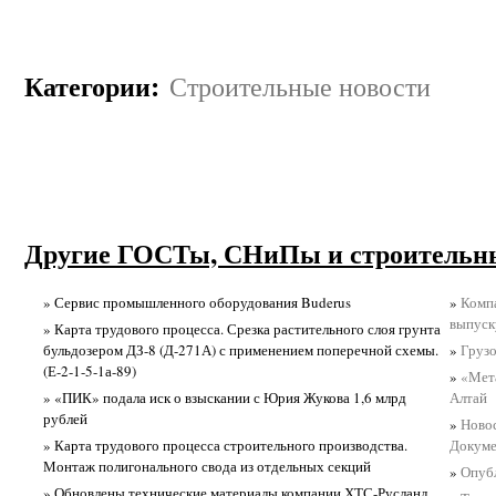
Категории
:
Строительные новости
Другие ГОСТы, СНиПы и строительны
» Сервис промышленного оборудования Buderus
»
Комп
выпуск
» Карта трудового процесса. Срезка растительного слоя грунта
бульдозером ДЗ-8 (Д-271А) с применением поперечной схемы.
»
Грузо
(Е-2-1-5-1а-89)
»
«Мета
» «ПИК» подала иск о взыскании с Юрия Жукова 1,6 млрд
Алтай
рублей
»
Ново
» Карта трудового процесса строительного производства.
Докуме
Монтаж полигонального свода из отдельных секций
»
Опубл
» Обновлены технические материалы компании ХТС-Русланд