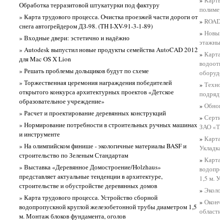
Обработка терразитовой штукатурки под фактуру
полиме
» Карта трудового процесса. Очистка проезжей части дороги от
»
ROAD
снега автогрейдером ДЗ-98. (TH I-XV-91-3-1-89)
»
Новый
» Входные двери: эстетично и надёжно
этажны
» Autodesk выпустил новые продукты семейства AutoCAD 2012
»
Карта
для Mac OS X Lion
водоот
» Решать проблемы дольщиков будут по схеме
оборуд
» Торжественная церемония награждения победителей
»
Техн
открытого конкурса архитектурных проектов «Детское
подряд
образовательное учреждение»
»
Обнов
» Расчет и проектирование деревянных конструкций
»
Серт
» Нормирование потребности в строительных ручных машинах
ЗАО «
и инструменте
»
Карта
» На олимпийском финише - экологичные материалы BASF и
Укладк
строительство по Зеленым Стандартам
»
Карта
» Выставка «Деревянное Домостроение/Holzhaus»
водопр
представляет актуальные тенденции в архитектуре,
1,5 м.
строительстве и обустройстве деревянных домов
»
Эколо
» Карта трудового процесса. Устройство сборной
»
Оконч
водопропускной круглой железобетонной трубы диаметром 1,5
област
м. Монтаж блоков фундамента, оголов