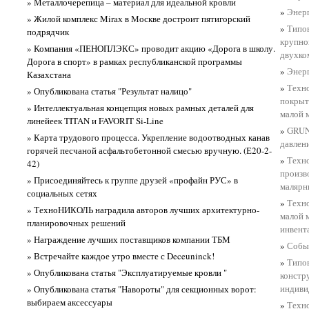
» Металлочерепица – материал для идеальной кровли
»
Энерг
» Жилой комплекс Miraх в Москве достроит пятигорский
»
Типов
подрядчик
крупно
» Компания «ПЕНОПЛЭКС» проводит акцию «Дорога в школу.
двухко
Дорога в спорт» в рамках республиканской программы
»
Энерг
Казахстана
»
Техно
» Опубликована статья "Результат налицо"
покрыт
» Интеллектуальная концепция новых рамных деталей для
малой 
линейеек TITAN и FAVORIT Si-Line
»
GRUN
» Карта трудового процесса. Укрепление водоотводных канав
давлен
горячей песчаной асфальтобетонной смесью вручную. (Е20-2-
»
Техно
42)
произв
» Присоединяйтесь к группе друзей «профайн РУС» в
малярн
социальных сетях
»
Техно
» ТехноНИКОЛЬ наградила авторов лучших архитектурно-
малой 
планировочных решений
инвент
» Награждение лучших поставщиков компании ТБМ
»
Событ
» Встречайте каждое утро вместе с Deceuninck!
»
Типов
» Опубликована статья "Эксплуатируемые кровли "
констр
индиви
» Опубликована статья "Навороты" для секционных ворот:
выбираем аксессуары
»
Техно