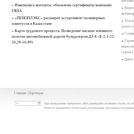
автома
» Изменились контакты, обновлены сертификаты компании
»
Корп
URSA
вебина
» «ПЕНОПЛЭКС» расширит ассортимент полимерных
»
Техно
плинтусов в Казахстане
дорог 
» Карта трудового процесса. Возведение насыпи земляного
»
Ставк
полотна автомобильной дороги бульдозером ДЗ-8. (Е-2-1-22-
»
Герме
2б,28-1б-89)
выполн
серии 
»
Дачи 
Главная
Партнеры
|
При копировании материалов сайта размещайте активную ссылку на ис
Новости нормативно-технической документации Документы вступающие