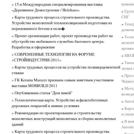
новыми
» 15-я Международная специализированная выставка
«Деревянное Домостроение / Holzhaus»
»
Групп
СНГ
» Карта трудового процесса строительного производства.
Устройство монолитной теплоизоляционной подготовки из
»
Тепер
поризованного бетона в пола�
доменн
» Проект организации работ, проект производства работ на
»
Техно
обустройство мобильного служебно-бытового центра.
железо
Разработка и оформление
кромка
» СОВРЕМЕННЫЕ ТЕХНОЛОГИИ НА ФОРУМЕ
»
SIEG
«СТРОЙИНДУСТРИЯ-2011»
»
Типов
» Карты трудовых процессов на устройство полимерцементной
легких
стяжки
»
Прес
» ГК Kerama Marazzi признана самым заметным участником
Черкас
выставки MOSBUILD 2011
»
Метод
» Опубликована статья "Дом зимой"
возвед
» Технологическая карта. Устройство асфальтобетонных
»
Autod
дорожных покрытий в зимних условиях
»
Карта
» Рекомендации по проектированию и строительству
и снеж
монолитных конструкций монолитных и сборно-монолитных
»
В ком
зданий
Autodes
» Карта трудового процесса строительного производства.
»
Карты