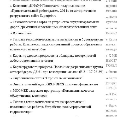
»
Техно
» Компания «КНАУФ Пенопласт» получила звание
пароиз
«Привлекательный работодатель-2011» от авторитетного
механи
рекрутингого сайта Superjob.ru
»
Новин
» Технологическая карта на устройство внутриквартальных
футбол
дорог (временных и постоянных) из железобетонных плит
»
Заклю
» В стиле шале
Bowes 
» Типовая технологическая карта на земляные и буровзрывные
»
Карт
работы. Комплексно-механизированный процесс образования
штукат
временного отвала объе
методом
» Карты трудовых процессов на облицовку поверхностей
»
X М
асбестоцементными листами
ВЫСТА
ГОРЕЛ
» Карта трудового процесса. Послойное разравнивание грунта
автогрейдером ДЗ-61 при возведении насыпи. (Е-2-1-37-2б-89)
»
Эксп
» Опубликована статья "Строительная экономия"
»
Карта
уширен
» Энергетический аудит GRUNDFOS признан официальным
10 т. (
» МОСМЕК запускает программу «Повышения качества
»
В Рес
обслуживания клиентов»
«энерг
» Типовая технологическая карта на кровельные и
»
Вдох
изоляционные работы. Устройство полимерцементной
исполь
гидроизоляции
интерь