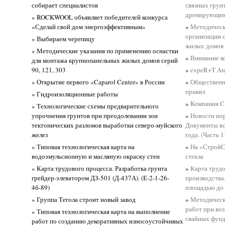
собирает специалистов
связных грун
дренирующими
» ROCKWOOL объявляет победителей конкурса
«Сделай свой дом энергоэффективным»
»
Методическ
организации 
» Выбираем черепицу
жилых домов
» Методические указания по применению оснастки
»
Внимание к
для монтажа крупнопанельных жилых домов серий
90, 121, 303
»
expeR+T Ar
» Открытие первого «Caparol Center» в России
»
Общественн
правил
» Гидроизоляционные работы
»
Компания C
» Технологические схемы предварительного
упрочнения грунтов при преодолевании зон
»
Новости но
тектонических разломов выработки северо-муйского
Документы вс
желез
года. (Часть 1
» Типовая технологическая карта на
»
На «СтройС
водоэмульсионную и масляную окраску стен
стекла
» Карта трудового процесса. Разработка грунта
»
Карта трудо
грейдер-элеватором ДЗ-501 (Д-437А). (Е-2-1-26-
производства
4б-89)
площадью до 
» Группа Тегола строит новый завод
»
Методическ
работ при во
» Типовая технологическая карта на выполнение
свайных фун
работ по созданию декоративных износоустойчивых