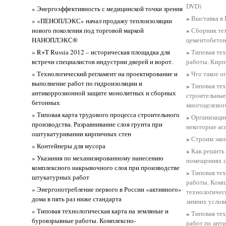
DVD)
» Энергоэффективность с медицинской точки зрения
»
Выставка в
» «ПЕНОПЛЭКС» начал продажу теплоизоляции
нового поколения под торговой маркой
»
Сборник тех
НАНОПЛЭКС®
цементобето
» R+T Russia 2012 – историческая площадка для
»
Типовая тех
встречи специалистов индустрии дверей и ворот.
работы. Кирп
» Технологический регламент на проектирование и
»
Что такое о
выполнение работ по гидроизоляции и
»
Типовая тех
антикоррозионной защите монолитных и сборных
строительные
бетонных
многоцелевог
» Типовая карта трудового процесса строительного
»
Организация
производства. Разравнивание слоя грунта при
некоторые ас
оштукатуривании кирпичных стен
»
Строим эко
» Контейнеры для мусора
»
Как решить 
» Указания по механизированному нанесению
помещениях с
комплексного накрывочного слоя при производстве
»
Типовая тех
штукатурных работ
работы. Ком
» Энергопотребление первого в России «активного»
технологичес
дома в пять раз ниже стандарта
зимних услов
» Типовая технологическая карта на земляные и
»
Типовая тех
буровзрывные работы. Комплексно-
работ по ант