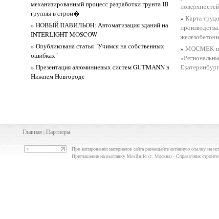
механизированный процесс разработки грунта III
поверхностей
группы в строи�
»
Карта трудо
» НОВЫЙ ПАВИЛЬОН: Автоматизация зданий на
производства
INTERLIGHT MOSCOW
железобетонны
» Опубликована статья "Учимся на собственных
»
МОСМЕК при
ошибках"
«Региональны
» Презентация алюминиевых систем GUTMANN в
Екатеринбург
Нижнем Новгороде
Главная
Партнеры
|
При копировании материалов сайта размещайте активную ссылку на ис
Приглашение на выставку MosBuild (г. Москва) - Справочник строи