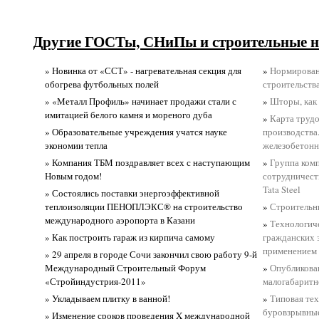
Другие ГОСТы, СНиПы и строительные н
» Новинка от «ССТ» - нагревательная секция для
»
Нормирован
обогрева футбольных полей
строительств
» «Металл Профиль» начинает продажи стали с
»
Шторы, как
имитацией белого камня и мореного дуба
»
Карта трудо
» Образовательные учреждения учатся науке
производства
экономии тепла
железобетонн
» Компания ТБМ поздравляет всех с наступающим
»
Группа ком
Новым годом!
сотрудничест
Tata Steel
» Состоялись поставки энергоэффективной
теплоизоляции ПЕНОПЛЭКС® на строительство
»
Строительны
международного аэропорта в Казани
»
Технологиче
» Как построить гараж из кирпича самому
гражданских 
применением
» 29 апреля в городе Сочи закончил свою работу 9-й
Международный Строительный Форум
»
Опубликова
«Стройиндустрия-2011»
малогабаритн
» Укладываем плитку в ванной!
»
Типовая тех
буровзрывные
» Изменение сроков проведения X международной