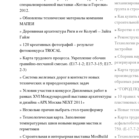
механизирова
специализированной выставки «Котлы и Горелки»
грунта в стр
2012.
»
Как купить 
» Обновлены технические материалы компании
строительной
МАПЕИ
»
Коротко о г
» Деревянная архитектура Риги и ее Колумб -- Зайга
Гайле
»
Реконструкц
Технологии р
» 120 креативных фотографий – результат
застройки
фотоконкурса TROCAL
»
Сборник на
» Карта трудового процесса. Укрепление обочин
резервуаров 
гравийно-песчаной смесью. (Е17-1-2; Е17-3-15; Е17-
2-3)
»
Карта трудо
производства
» Система железных дорог в контексте новых
образных рам
технических и природоохранных задач
»
“ГОРОД П
» Условия участия в конкурсе Дипломных работ в
рамках XVI Международной выставки архитектуры
»
10 правил: 
и дизайна «АРХ Москва NEXT 2011»
пластиковых 
» Несколько причин выбрать стол-трансформер
»
Новые техно
» Технологическая карта. Заполнение
»
Карта трудо
температурных швов новыми видами мастик и
асфальтобето
герметиков
750. (Е-17-7-
» Строительная и интерьерная выставка MosBuild
»
Технологиче