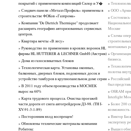
покрытий с применением композиций Силор и У�
»
Теплоизоля
» Сэндвич-панели «Металл Профиль» применены в
»
ООО «Армасе
строительстве ФОКов «Газпрома»
»
Состоялась
» Компания "De Dietrich Thermique" продолжает
Национальног
расширять географию авторизованных сервисных
Москве
центров.
»
Схемы опер
» Квартира мечты «В лесу»
строительных
монтажных р
» Руководство по применению в кровлях воронок HL
фирмы HL HUTTERER & LECHNER GmbH (Австрия)
»
Организаци
бизнеса.
» Дома из газосиликатных блоков
»
Технологиче
» Технологическая карта. Установка оконных,
полотна внут
балконных, дверных блоков, подоконных досок и
устройство тамбуров в крупнопанельном доме серии
»
Российский
был представ
» В 2011 году объем производства в МОСМЕК
вырос на 60%
»
OSRAM прин
Interlight Mo
» Карта трудового процесса. Очистка проезжей
части дороги от снега автогрейдером ДЗ-98. (TH I-
»
Более 200 с
XV-91-3-1-89)
возможность 
» Посторонним вход воспрещен!
»
Виктор Бас
экспертизу р
» Обновлены технические материалы компании
Робитекс
»
Вышел обно