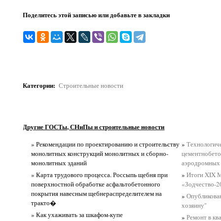
Поделитесь этой записью или добавьте в закладки
Категории
:
Строительные новости
Другие ГОСТы, СНиПы и строительные новости
» Рекомендации по проектированию и строительству
»
Технологиче
монолитных конструкций монолитных и сборно-
цементнобето
монолитных зданий
аэродромных
» Карта трудового процесса. Россыпь щебня при
»
Итоги XIX 
поверхностной обработке асфальтобетонного
«Зодчество-2
покрытия навесным щебнераспределителем на
»
Опубликова
тракто�
хозяину"
» Как ухаживать за шкафом-купе
»
Ремонт в кв