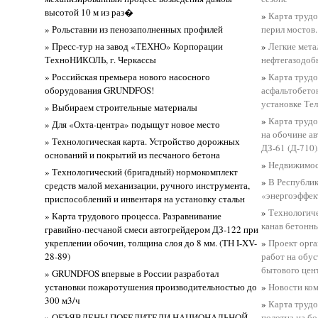
высотой 10 м из раз�
»
Карта трудо
» Рольставни из пенозаполненных профилей
перил мостов.
» Пресс-тур на завод «ТЕХНО» Корпорации
»
Легкие мета
ТехноНИКОЛЬ, г. Черкассы
нефтегазодо
» Российская премьера нового насосного
»
Карта трудо
оборудования GRUNDFOS!
асфальтобето
установке Тел
» Выбираем строительные материалы
»
Карта трудо
» Для «Охта-центра» подыщут новое место
на обочине ав
» Технологическая карта. Устройство дорожных
ДЗ-61 (Д-710)
оснований и покрытий из песчаного бетона
»
Недвижимос
» Технологический (бригадный) нормокомплект
»
В Республик
средств малой механизации, ручного инструмента,
«энергоэффек
приспособлений и инвентаря на установку стальн
»
Технологиче
» Карта трудового процесса. Разравнивание
канав бетонн
гравийно-песчаной смеси автогрейдером ДЗ-122 при
укреплении обочин, толщина слоя до 8 мм. (ТН I-XV-
»
Проект орга
28-89)
работ на обу
бытового цен
» GRUNDFOS впервые в России разработал
установки пожаротушения производительностью до
»
Новости ко
300 м3/ч
»
Карта трудо
» ОБЪЯВЛЕНЫ ПОБЕДИТЕЛИ НАЦИОНАЛЬНОЙ
полотна на б