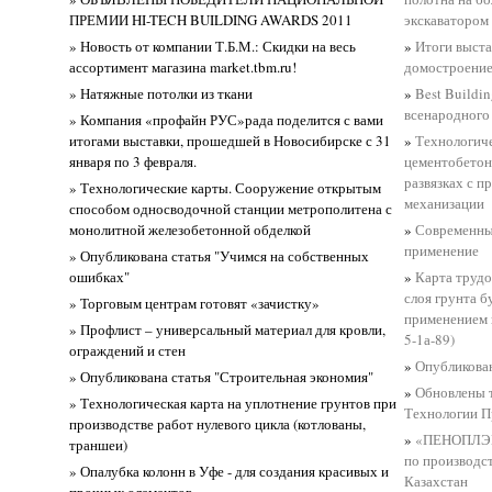
ПРЕМИИ HI-TECH BUILDING AWARDS 2011
экскаватором 
» Новость от компании Т.Б.М.: Скидки на весь
»
Итоги выст
ассортимент магазина market.tbm.ru!
домостроение
» Натяжные потолки из ткани
»
Best Buildi
всенародного
» Компания «профайн РУС»рада поделится с вами
итогами выставки, прошедшей в Новосибирске с 31
»
Технологиче
января по 3 февраля.
цементобетон
развязках с п
» Технологические карты. Сооружение открытым
механизации
способом односводочной станции метрополитена с
монолитной железобетонной обделкой
»
Современны
применение
» Опубликована статья "Учимся на собственных
ошибках"
»
Карта трудо
слоя грунта б
» Торговым центрам готовят «зачистку»
применением 
» Профлист – универсальный материал для кровли,
5-1а-89)
ограждений и стен
»
Опубликован
» Опубликована статья "Строительная экономия"
»
Обновлены 
» Технологическая карта на уплотнение грунтов при
Технологии П
производстве работ нулевого цикла (котлованы,
»
«ПЕНОПЛЭКС
траншеи)
по производс
» Опалубка колонн в Уфе - для создания красивых и
Казахстан
прочных элементов