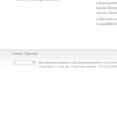
»
Корпорация
версию Интер
систем «Прое
»
Обучение ч
ТехноНИКОЛ
Главная
Партнеры
|
При копировании материалов сайта размещайте активную ссылку на ис
«СуперОкна 7» - Совет дня - Справочник строителя : ГОСТы и СНи