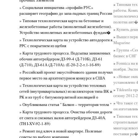
»
Типовая тех
» Социальная инициатива «профайн РУС»
работы. Комп
расширяет географию до запа-падных границ России
технологичес
» Типовая технологическая карта на бетонные и
полотна авт
железобетонные работы (монолитный железобетон).
»
Купить деш
Устройство монолитных железобетонных фундам�
»
Вышел перв
» Технологическая карта на устройство автодороги к
Magazine
РРС с покрытием из щебня
»
Группа «Се
» Карта трудового процесса. Подсыпка заниженных
бизнес в СНГ
обочин автогрейдером ДЗ-99-4 (Д-710Б), ДЗ-61
»
Formica на 
(Д-710), ДЗ-61А (Д-710А). (Е-20-2-2-т.1-1б-89)
ноября. Эксп
» Российский проект экоустойчивого здания получил
»
«Новые окн
первое место на архитектурном конкурсе в США
установлено 
» Технологическая карта на устройство тепловых
»
Tikkurila п
сетей (внутриквартальных) из коллекторов типа ВК и
сезону 2012-
РК и из труб с битумоперлитной изоляцией о
»
Что такое с
» Опубликована статья " Балкон – территория тепла "
он изготавлив
» Карта трудового процесса. Очистка обочин дороги
»
Типовая тех
от снега и снежных валов автогрейдером ДЗ-40А.
строительные
(TH I-XV-92-1-89)
многоцелевог
» Ремонт под ключ в новой квартире. Полезные
поставки ра
советы по выбору компании.