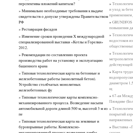
перспективы вложений капитала?
»
Технологиче
и уход за бе
» Минимально необходимые требования к выдаче
применением 
свидетельств о допуске утверждены Правительством
РФ
»
GRUNDFOS р
повышения да
» Реставрация фасадов
»
Технологиче
» Изменение сроков проведения X международной
водостоков и
специализированной выставки «Котлы и Горелки»
общественных
2012.
»
Технологич
» Рекомендации по составлению проекта
метрополитен
производства работ на установку и эксплуатацию
действующей 
башенного крана
»
Карта трудо
» Типовая технологическая карта на бетонные и
водопропускн
железобетонные работы (монолитный бетон).
диаметром 1,5
Устройство столбчатых монолитных
щ
железобетонных фу
»
67-ая Между
» Типовые технологические карты комплексно-
Пловдиве (Бол
механизированного процесса. Возведение насыпи
автомобильной дороги длиной 500 м, высотой 3 м из
»
Технологиче
пе
покрытий аэр
напряженных
» Типовая технологическая карта на земляные и
буровзрывные работы. Комплексно-
»
Выставка «Г
механизированный процесс возведения дамбы
сезоне