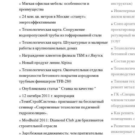
» Мягкая офисная мебель: особенности и
инструктаж)
преимущества
»
Инженерные
» 24 млн. кв. метров в Москве «станут»
жилом компле
энергоэффективными
»
Союз архит
» Технологическая карта. Сооружение
проектировщи
водопропускной трубы из гофрированной стали
регулярный м
услуг
» Технологическая карта. Штукатурные и малярные
работы в крупнопанельных домах
»
Технологиче
бетонной сме
» Награждение клиентов филиала ТБМ в г.Якутск
»
Состав руко
» Новый продукт линии Alpina
»
Технологиче
» Технологическая карта. Окончательная отделка
производстве
поверхности бетонного покрытия аэродромов
трубным финишером ТFВ-280
»
Типовая тех
ремонт метал
» Опубликована статья " Ставка на качество "
»
ГК «Специа
» 12 октября 2011 г. корпорация
членом техни
«ТемпСтройСистема» приглашает на бесплатный
оборудования
семинар «Современные технологии подземной
гидроизоляции».
»
Как решить 
помещениях с
» MosBuild 2011: Diamond Club для бриллиантов
строительной отрасли
»
Развитию м
инженерные с
» Зарубежная недвижимость: чем притягательны