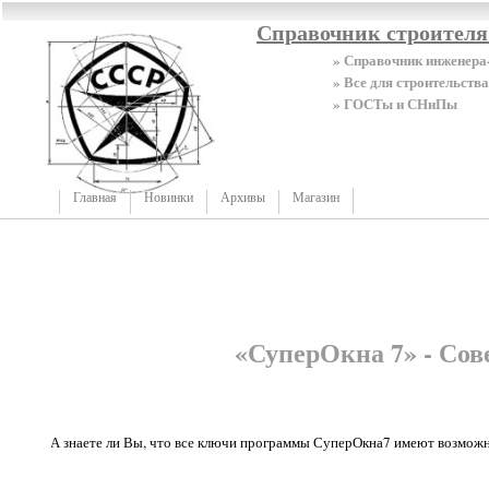
Справочник строител
» Справочник инженера
» Все для строительства
» ГОСТы и СНиПы
Главная
Новинки
Архивы
Магазин
«СуперОкна 7» - Сов
А знаете ли Вы, что все ключи программы СуперОкна7 имеют возмож