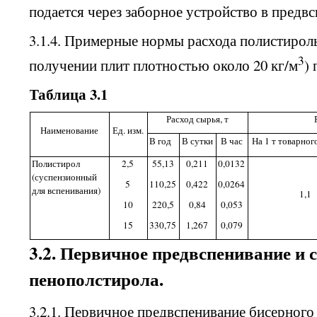
подается через заборное устройство в предвс
3.1.4. Примерные нормы расхода полистирол
3
получении плит плотностью около 20 кг/м
) 
Таблица 3.1
Расход сырья, т
Наименование
Ед. изм.
В год
В сутки
В час
На 1 т товарног
Полистирол
2,5
55,13
0,211
0,0132
(суспензионный
5
110,25
0,422
0,0264
для вспенивания)
1,1
10
220,5
0,84
0,053
15
330,75
1,267
0,079
3.2. Первичное предвспенивание и 
пенополстирола
.
3.2.1. Первичное предвспенивание бисерного