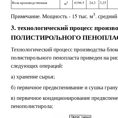
Вола производственная
3
6196.5
24,3
3,25
м
3
Примечание
. Мощность - 15 тыс. м
. средний
3. технологический процесс произв
ПОЛИСТИРОЛьНОГО ПЕНОПЛА
Технологический процесс производства блок
полистирольного пенопласта приведен на рис. 
следующих операций:
а) хранение сырья;
б) первичное предвспенивание и сушка гран
в
) первичное кондиционирование предвспен
пенополистирола;