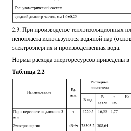
Гранулометрический состав:
средний диаметр частиц, мм 1,6±0,25
2.3. При производстве теплоизоляционных п
пенопласта используются водяной пар (основ
электроэнергия и производственная вода.
Нормы расхода энергоресурсов приведены в т
Таблица 2.2
Расходные
показатели
Ед.
Наименование
изм.
В
в
На 
В год
сутки
час
Пар в пересчете на давление 3
т
4220,5
16,55
1,77
ати
Электроэнергия
кВт/ч
78303,2
308,64
-