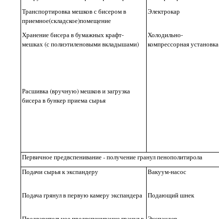
Транспортировка мешков с бисером в
Электрокар
приемное(складское)
помещение
Хранение бисера в бумажных крафт-
Холодильно-
мешках (с полиэтиленовыми вкладышами)
компрессорная установка
Расшивка (вручную) мешков и загрузка
бисера в бункер приема сырья
Первичное предвспенивание - получение гранул пенополитирола
Подачи сырья к экспандеру
Вакуум-насос
Подача грянул в первую камеру экспандера
Подающий шнек
Предварительное предвспенивание гранул в
Экспандер