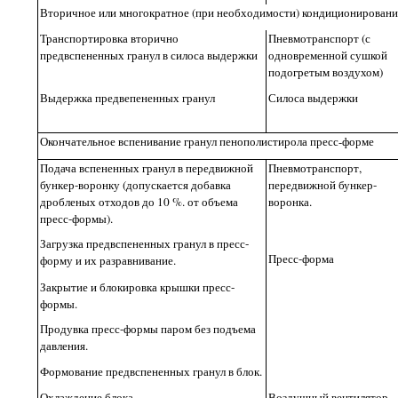
Вторичное или многократное (при необходимости) кондиционировани
Транспортировка вторично
Пневмотранспорт (с
предвспененных гранул в силоса выдержки
одновременной сушкой
подогретым воздухом)
Выдержка предвепененных гранул
Силоса выдержки
Окончательное
вспенивание гранул пенополистирола
пресс-форме
Подача вспененных гранул в передвижной
Пневмотранспорт,
бункер-воронку (допускается добавка
передвижной бункер-
дробленых отходов до 10 %. от объема
воронка.
пресс-формы).
Загрузка предвспененных гранул в пресс-
Пресс-форма
форму и их разравнивание.
Закрытие и блокировка крышки пресс-
формы.
Продувка пресс-формы паром без подъема
давления.
Формование предвспененных гранул в блок.
Охлаждение блока
Воздушный вентилятор