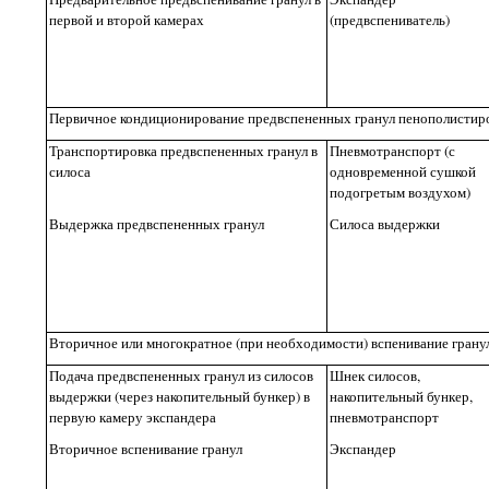
первой и второй камерах
(предвспениватель)
Первичное кондиционирование предвспененных гранул пенополистир
Транспортировка предвспененных гранул в
Пневмотранспорт (с
силоса
одновременной сушкой
подогретым воздухом)
Выдержка предвспененных гранул
Силоса выдержки
Вторичное или многократное (при необходимости) вспенивание грану
Подача предвспененных гранул из силосов
Шнек силосов,
выдержки (через накопительный бункер) в
накопительный бункер,
первую камеру экспандера
пневмотранспорт
Вторичное вспенивание гранул
Экспандер