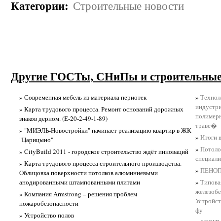
Категории
:
Строительные новости
Другие ГОСТы, СНиПы и строительные
» Современная мебель из материала периотек
»
Технол
индустри
» Карта трудового процесса. Ремонт оснований дорожных
полимерн
знаков дерном. (Е-20-2-49-1-89)
траве�
» "МИЭЛЬ-Новостройки" начинает реализацию квартир в ЖК
»
Итоги 
"Царицыно"
»
Потоло
» CityBuild 2011 - городское строительство ждёт инноваций
специали
» Карта трудового процесса строительного производства.
»
ПЕНОП
Облицовка поверхности потолков алюминиевыми
анодированными штампованными плитами
»
Типова
железобе
» Компания Armstrong – решения проблем
Устройс
пожаробезопасности
фу
» Устройство полов