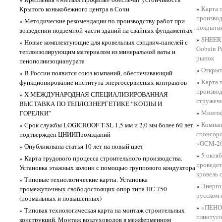
»
Карта 
Крытого конькобежного центра в Сочи
произво
» Методические рекомендации по производству работ при
покрытия
возведении подземной части зданий на свайных фундаментах
»
SHEERF
» Новые комплектующие для кровельных сэндвич-панелей с
Gobain P
теплоизолирующим материалом из минеральной ваты и
рынок
пенополиизоцианурата
»
Открыт
» В России появится союз компаний, обеспечивающий
»
Карта 
функционирование института энергосервисных контрактов
производ
» X МЕЖДУНАРОДНАЯ СПЕЦИАЛИЗИРОВАННАЯ
стружеч
ВЫСТАВКА ПО ТЕПЛОЭНЕРГЕТИКЕ “КОТЛЫ И
»
Многоф
ГОРЕЛКИ”
»
Компан
» Срок службы LOGICROOF T-SL 1,5 мм и 2,0 мм более 60 лет
спонсоро
подтвержден ЦНИИПромзданий
«ОСМ-2
» Опубликована статья 10 лет на новый цвет
»
5 октя
» Карта трудового процесса строительного производства.
проведе
Установка этажных колонн с помощью группового кондуктора
кровель 
» Типовые технологические карты. Установка
»
Энерго
промежуточных свободостоящих опор типа ПС 750
русском 
(нормальных и повышенных)
»
«ПЕНО
» Типовая технологическая карта на монтаж строительных
плинтусо
конструкций. Монтаж воздуховодов в межферменном