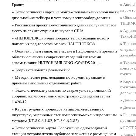
»
Arnold
Гранит
мэром г
» Технологическая карта на монтаж тепломеханической части
»
Обновл
дизельной-контейнера и установку электрооборудования
THERM
» Российский проект экоустойчивого здания получил первое
»
Аудиол
место на архитектурном конкурсе в США
ТехноНИ
» «ПЕНОПЛЭКС» начал продажу теплоизоляции нового
»
Технол
поколения под торговой маркой НАНОПЛЭКС®
операции
» Окончен прием заявок на участие в Национальной премии в
железобе
области оснащения современных зданий системами
»
Технол
автоматизации HI-TECH BUILDING AWARDS 2011.
конструк
» Теория становится реальностью
грунте
» Методические рекомендации по нормам, правилам и
»
Карта 
приемам выполнения отделочных работ
грунтовы
» Технологические указания по сварке узлов примыканий
дорожным
сборных железобетонных конструкций для зданий серии
»
Дом – 
1.420-12
»
Делать
» Карты трудовых процессов на высококачественную
»
Ганнов
штукатурку кирпичных стен комплексно-механизированным
промышл
методом.(КТ-8.0-6.1-82, КТ-8.0-6.2-82)
»
ГОСТ 7
» Технологические карты. Сооружение односводчатой
станции метрополитена глубокого заложения с размещением
»
Aqua-T