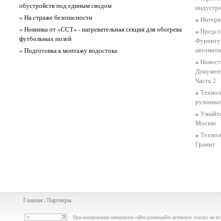
обустройств под единым сводом
индустри
» На страже безопасности
»
Интерв
» Новинка от «ССТ» - нагревательная секция для обогрева
»
Предст
футбольных полей
Фурнитур
автомати
» Подготовка к монтажу водостока
»
Новост
Документ
Часть 2
»
Технол
рулонны
»
Узнайт
Москве
»
Технол
Гранит
Главная
Партнеры
|
При копировании материалов сайта размещайте активную ссылку на ис