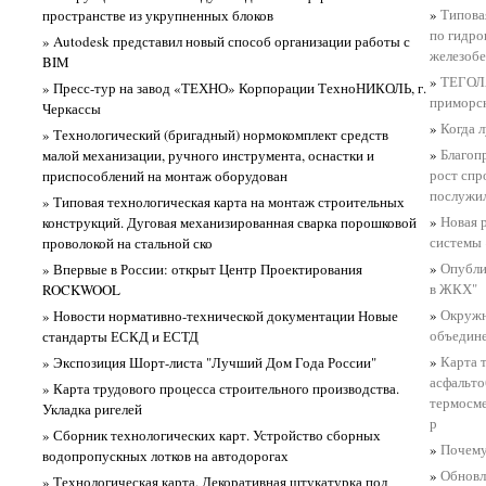
»
Типова
пространстве из укрупненных блоков
по гидро
» Autodesk представил новый способ организации работы с
железобе
BIM
»
ТЕГОЛА
» Пресс-тур на завод «ТЕХНО» Корпорации ТехноНИКОЛЬ, г.
приморс
Черкассы
»
Когда 
» Технологический (бригадный) нормокомплект средств
»
Благоп
малой механизации, ручного инструмента, оснастки и
рост спр
приспособлений на монтаж оборудован
послужил
» Типовая технологическая карта на монтаж строительных
»
Новая 
конструкций. Дуговая механизированная сварка порошковой
системы 
проволокой на стальной ско
»
Опубли
» Впервые в России: открыт Центр Проектирования
в ЖКХ"
ROCKWOOL
»
Окружн
» Новости нормативно-технической документации Новые
объедине
стандарты ЕСКД и ЕСТД
»
Карта 
» Экспозиция Шорт-листа "Лучший Дом Года России"
асфальто
» Карта трудового процесса строительного производства.
термосме
Укладка ригелей
р
» Сборник технологических карт. Устройство сборных
»
Почему
водопропускных лотков на автодорогах
»
Обновл
» Технологическая карта. Декоративная штукатурка под