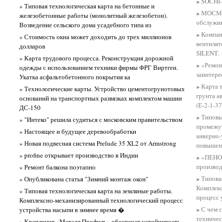
»
SOCHI-
» Типовая технологическая карта на бетонные и
»
МОСМЕК
железобетонные работы (монолитный железобетон).
обслужив
Возведение сельского дома усадебного типа из
»
Компан
» Стоимость окна может доходить до трех миллионов
вентилят
долларов
SILENT.
» Карта трудового процесса. Реконструкция дорожной
»
«Ремон
одежды с использованием техники фирмы ФРГ Виртген.
заинтере
Укатка асфальтобетонного покрытия ка
»
Карта 
» Технологические карты. Устройство цементогрунотовых
грунта а
оснований на транспортных развязках комплектом машин
(Е-2-1-37
ДС-150
»
Типовы
» "Интеко" решила судиться с московским правительством
промежут
» Настоящее и будущее деревообработки
анкерно-
» Новая подвесная система Prelude 35 XL2 от Armstrong
повышен
» profine открывает производство в Индии
»
«ПЕНОП
производ
» Ремонт балкона поэтапно
»
Типова
» Опубликована статья "Зимний монтаж окон"
Комплек
» Типовая технологическая карта на земляные работы.
процесс 
Комплексно-механизированный технологический процесс
»
С чем 
устройства насыпи в зимнее время �
техничес
» Крепления «Металл Профиль» обеспечат устойчивость