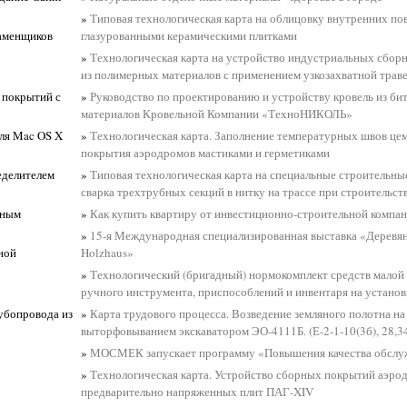
»
Типовая технологическая карта на облицовку внутренних по
каменщиков
глазурованными керамическими плитками
»
Технологическая карта на устройство индустриальных сбор
из полимерных материалов с применением узкозахватной тра
 покрытий с
»
Руководство по проектированию и устройству кровель из б
материалов Кровельной Компании «ТехноНИКОЛЬ»
ля Mac OS X
»
Технологическая карта. Заполнение температурных швов це
покрытия аэродромов мастиками и герметиками
еделителем
»
Типовая технологическая карта на специальные строительны
сварка трехтрубных секций в нитку на трассе при строительст
рным
»
Как купить квартиру от инвестиционно-строительной компа
»
15-я Международная специализированная выставка «Деревя
ной
Holzhaus»
»
Технологический (бригадный) нормокомплект средств малой
ручного инструмента, приспособлений и инвентаря на установ
рубопровода из
»
Карта трудового процесса. Возведение земляного полотна на
выторфовыванием экскаватором ЭО-4111Б. (Е-2-1-10(3б), 28,3
»
МОСМЕК запускает программу «Повышения качества обслу
»
Технологическая карта. Устройство сборных покрытий аэро
предварительно напряженных плит ПАГ-XIV