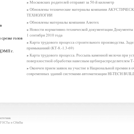
»
Московских родителей отправят за 50-й километр
»
Обновлены технические материалы компании АКУСТИЧЕ
ТЕХНОЛОГИИ
»
Обновлены материалы компании Алютех
в
»
Новости нормативно-технической документации Документы 
1 сентября 2010 года
 срезке голов
»
Карта трудового процесса строительного производства. Заде
примыканияй (КТ-8.-1.3-69)
ЦЭМП г.
»
Карта трудового процесса. Россыпь каменной мелочи при ус
поверхностной обработки навесным щебнераспределителем Т-2
»
Окончен прием заявок на участие в Национальной премии в 
современных зданий системами автоматизации HI-TECH BUI
источник
 : ГОСТы и СНиПы