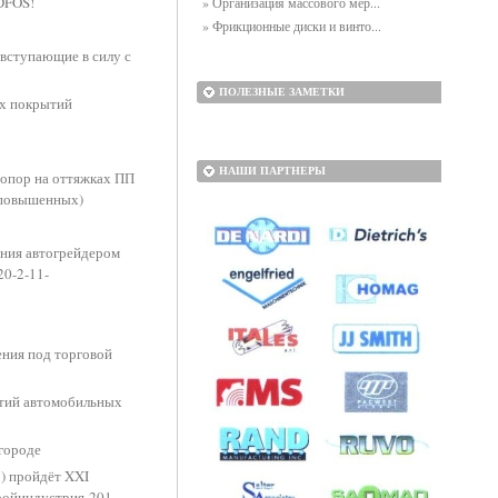
DFOS!
» Организация массового мер...
» Фрикционные диски и винто...
вступающие в силу с
ПОЛЕЗНЫЕ ЗАМЕТКИ
ых покрытий
НАШИ ПАРТНЕРЫ
 опор на оттяжках ПП
 повышенных)
ания автогрейдером
20-2-11-
ния под торговой
ытий автомобильных
городе
1) пройдёт XXI
ройиндустрия-201