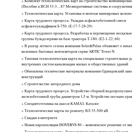
» Комплект технологических карт на строительство комбинирова
(Пособие к ВСН 33-3…87 Мелиоративные системы и сооружени
» Технологическая карта. Установка и монтаж маневровых колоно
» Карта трудового процесса. Укладка асфальтобетонной смеси
асфальтоукладфиком S-750. (Е-17-7-28-29)
» Карта трудового процесса. Разработка и перемещение нескально
группы бульдозерами на базе трактора Т-180. (Е2-1-22, 6б)
» В разгар летнего сезона компания Soler&Palau объявляет о нача
колонных бытовых вентиляторов серии ARTIC Tower N.
» Типовая технологическая карта на специальные строительные 
внутренних систем канализации жилых и общественных зданий
» Обновлены технические материалы компании Одинцовский заво
конструкций
» Строительство загородного дома
» Карта трудового процесса. Устройство сборной водопропускно
железобетонной трубы диаметром 1,5 м. Устройство песчано-гра
» Спецавтотехника на шасси КАМАЗ. Каталог
» Технологические карты по ремонту ВЛ 35-500 кВ
» Скидки в интернете
» Новая пароизоляция ISOVERVS 80 – комплексное решение от ми
» Технологическая карта. Декоративная штукатурка под Гранит