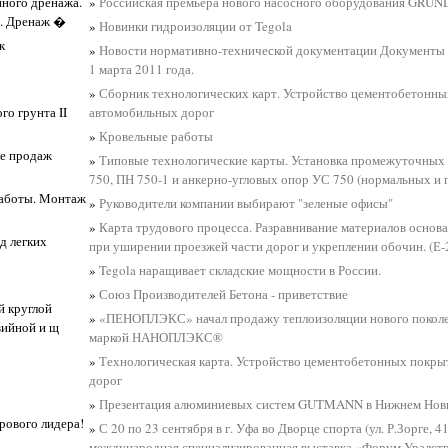
нного дренажа.
»
Российская премьера нового насосного оборудования GRUN
я. Дренаж �
»
Новинки гидроизоляции от Tegola
к
»
Новости нормативно-технической документации Документы 
1 марта 2011 года.
»
Сборник технологических карт. Устройство цементобетонн
го грунта II
автомобильных дорог
»
Кровельные работы
ле продаж
»
Типовые технологические карты. Установка промежуточных
750, ПН 750-1 и анкерно-угловых опор УС 750 (нормальных и
работы. Монтаж
»
Руководители компании выбирают "зеленые офисы"
»
Карта трудового процесса. Разравнивание материалов основ
д легких
при уширении проезжей части дорог и укреплении обочин. (Е-
»
Tegola наращивает складские мощности в России.
»
Союз Производителей Бетона - приветствие
й круглой
»
«ПЕНОПЛЭКС» начал продажу теплоизоляции нового поколе
вийной и щ
маркой НАНОПЛЭКС®
»
Технологическая карта. Устройство цементобетонных покр
дорог
»
Презентация алюминиевых систем GUTMANN в Нижнем Нов
рового лидера!
»
С 20 по 23 сентября в г. Уфа во Дворце спорта (ул. Р.Зорге, 4
международная специализированная выставка «Форум Уралст