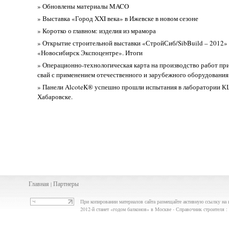
» Обновлены материалы MACO
» Выставка «Город XXI века» в Ижевске в новом сезоне
» Коротко о главном: изделия из мрамора
» Открытие строительной выставки «СтройСиб/SibBuild – 2012» 
«Новосибирск Экспоцентре». Итоги
» Операционно-технологическая карта на производство работ при
свай с применением отечественного и зарубежного оборудования
» Панели AlcoteK® успешно прошли испытания в лаборатории К
Хабаровске.
Главная
Партнеры
|
При копировании материалов сайта размещайте активную ссылку на 
2012-й станет «годом балконов» в Москве - Справочник строителя