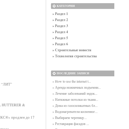
КАТЕГОРИИ
» Раздел 1
» Раздел 2
» Раздел 3
» Раздел 4
» Раздел 5
» Раздел 6
» Строительные новости
» Технология строительства
ПОСЛЕДНИЕ ЗАПИСИ
» How to use the internet t...
й “ЛИТ”
» Аренда ножничных подъемни...
» Лечение заболеваний эндок...
» Натяжные потолки из ткани...
 HL HUTTERER &
» Дома из газосиликатных бл...
» Водонагреватели косвенног...
ЭКС®» продлен до 17
» Выбираем черепицу...
» Реставрация фасадов ...