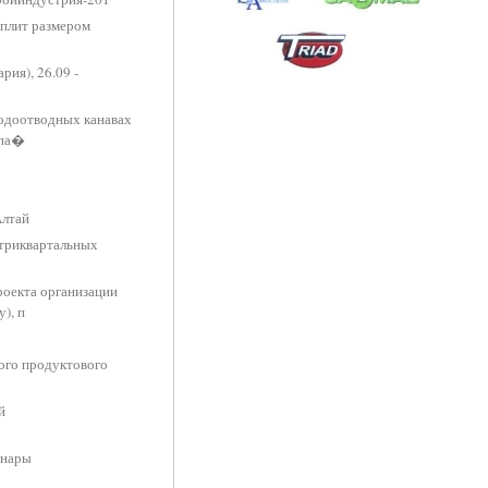
 плит размером
ия), 26.09 -
водоотводных канавах
опа�
Алтай
утриквартальных
роекта организации
), п
вого продуктового
й
инары