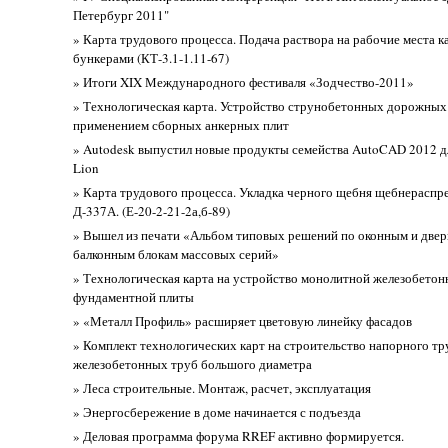
Петербург 2011"
» Карта трудового процесса. Подача раствора на рабочие места 
бункерами (КТ-3.1-1.11-67)
» Итоги XIX Международного фестиваля «Зодчество-2011»
» Технологическая карта. Устройство струнобетонных дорожных
применением сборных анкерных плит
» Autodesk выпустил новые продукты семейства AutoCAD 2012 д
Lion
» Карта трудового процесса. Укладка черного щебня щебнераспр
Д-337А. (Е-20-2-21-2а,б-89)
» Вышел из печати «Альбом типовых решений по оконным и две
балконным блокам массовых серий»
» Технологическая карта на устройство монолитной железобетон
фундаментной плиты
» «Металл Профиль» расширяет цветовую линейку фасадов
» Комплект технологических карт на строительство напорного т
железобетонных труб большого диаметра
» Леса строительные. Монтаж, расчет, эксплуатация
» Энергосбережение в доме начинается с подъезда
» Деловая программа форума RREF активно формируется.