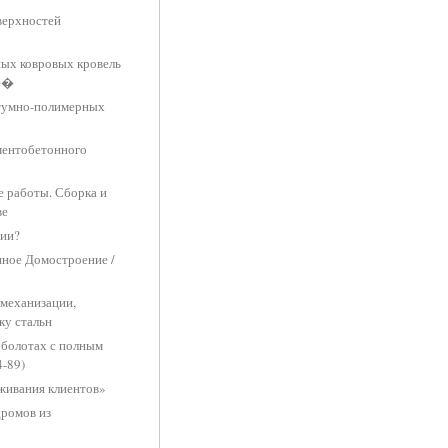
верхностей
ных ковровых кровель
ве�
итумно-полимерных
ментобетонного
е работы. Сборка и
ве
нии?
нное Домостроение /
 механизации,
ку стальн
 болотах с полным
4-89)
живания клиентов»
дромов из