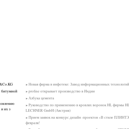
G&Co.KG
»
Новая фирма в инфотеке: Завод информационных технологи
и битумной
»
profine открывает производство в Индии
»
Азбука цемента
ановлению
»
Руководство по применению в кровлях воронок HL фирмы
и их з
LECHNER GmbH (Австрия)
»
Прием заявок на конкурс дизайн -проектов «В стиле ПЛИНТ
февраля!