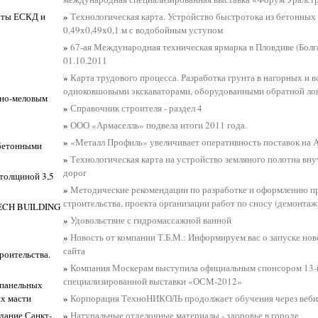
рты ЕСКД и
»
Технологическая карта. Устройство быстротока из бетонных
0,49x0,49x0,1 м с водобойным уступом
»
67-ая Международная техническая ярмарка в Пловдиве (Болгар
01.10.2011
»
Карта трудового процесса. Разработка грунта в нагорных и 
одноковшовыми экскаваторами, оборудованными обратной л
сно-меловым
»
Справочник строителя - раздел 4
»
ООО «Армаселль» подвела итоги 2011 года.
»
«Металл Профиль» увеличивает оперативность поставок на 
обетонными
»
Технологическая карта на устройство земляного полотна вн
дорог
 толщиной 3,5
»
Методические рекомендации по разработке и оформлению п
строительства, проекта организации работ по сносу (демонтажу
CH BUILDING
»
Удовольствие с гидромассажной ванной
»
Новость от компании Т.Б.М.: Информируем вас о запуске но
сайта
роительства.
»
Компания Москерам выступила официальным спонсором 13-
специализированной выставки «ОСМ-2012»
опанельных
х масти
»
Корпорация ТехноНИКОЛЬ продолжает обучения через веб
дание Санкт-
»
Натуральные отделочные материалы - здоровье в городе