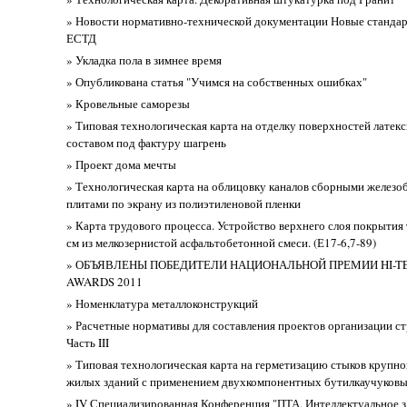
» Новости нормативно-технической документации Новые станда
ЕСТД
» Укладка пола в зимнее время
» Опубликована статья "Учимся на собственных ошибках"
» Кровельные саморезы
» Типовая технологическая карта на отделку поверхностей латек
составом под фактуру шагрень
» Проект дома мечты
» Технологическая карта на облицовку каналов сборными желез
плитами по экрану из полиэтиленовой пленки
» Карта трудового процесса. Устройство верхнего слоя покрытия
см из мелкозернистой асфальтобетонной смеси. (Е17-6,7-89)
» ОБЪЯВЛЕНЫ ПОБЕДИТЕЛИ НАЦИОНАЛЬНОЙ ПРЕМИИ HI-TE
AWARDS 2011
» Номенклатура металлоконструкций
» Расчетные нормативы для составления проектов организации ст
Часть III
» Типовая технологическая карта на герметизацию стыков крупн
жилых зданий с применением двухкомпонентных бутилкаучуковы
» IV Специализированная Конференция "ПТА. Интеллектуальное з