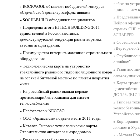
работ по устр
» ROCKWOOL объявляет победителей конкурса
применением 
«Сделай свой дом энергоэффективным»
»
Представляе
» SOCHI-BUILD объединяет специалистов
Нейрон официа
» Подведены итоги HI-TECH BUILDING 2011 -
странах СНГ л
единственной в России выставки,
SCHAEFER
демонстрирующей тенденции развития рынка
»
Состоялось 
автоматизации зданий.
«Верторалли 
» Преимущества интернет-магазинов строительного
»
Опубликован
оборудования
ошибках"
» Технологическая карта на устройство
»
Развитию ма
трехслойного рулонного гидроизоляционного ковра
инженерные с
на горячей битумной мастике по плитам покрытия
»
Карта трудов
жилы
цементобетон
» На российский рынок вышли первые
ДС-753. (Е17-
противоаварийные клапаны для систем
»
Типовая техн
теплоснабжения
железобетонны
» Перфораторы NEGОSO
Устройство п
» ООО «Армаселль» подвела итоги 2011 года.
»
Корпорация 
» Каталог. Типовые технологические карты.
линию» в Укра
Строительство автодорог и аэродромов
»
«Металл Про
» Развитие рынка битумных мастик