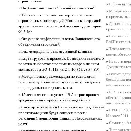
строительном
»
Преимуществ
» Опубликована статья "Зимний монтаж окон"
»
Методически
» Типовая технологическая карта на монтаж
и приемам вып
строительных конструкций. Монтаж конструкций
»
Дополнения 
крупнопанельного жилого 9-этажного дома серии
прямо из прог
90.3. Мо
»
На олимпийс
» Окружные конференции членов Национального
BASF и строит
объединения строителей
»
Технологичес
» Рекомендации по ремонту ванной комнаты
цементобетон
» Карта трудового процесса. Возведение земляного
»
Новости нор
полотна на болотах с полным выторфовыванием
Документы вст
экскаватором ЭО-4111Б. (Е-2-1-10(3б), 28,34-89)
»
Рекомендаци
» Методические рекомендации по технологии
бесшовных по
ремонта отдельных конструктивных узлов домов
мастичных сос
индивидуального строительства
»
В России поя
» 15 лет совместного успеха! В Австрии прошел
обеспечивающ
традиционный всероссийский съезд General
энергосервисн
» Союз архитекторов и Национальное объединение
»
ПРЕСС-РЕЛИЗ
проектировщиков будут совместно вести
Moscow 2011
регулярный мониторинг рынка профессиональных
»
Семинар «Ал
услуг
»
Типовая техн
» Обновлены материалы Тепло-Авангард