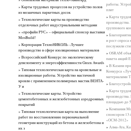
работы. Устро
» Карты трудовых процессов на устройство полов
плит
из мозаичных паркетных досок
»
Карта трудо
» Технологические карты на производство
производства.
отделочных работ индустриальными методами
группового ко
» «профайн РУС» – официальный спонсор выставки
»
Благоприятн
MosBuild!
и рост спроса
» Корпорация ТехноНИКОЛЬ - Лучшее
послужили сти
производство в сфере изоляционных материалов
»
OSRAM объяв
» Всероссийский Конкурс по экологическому
пакета акций E
девелопменту и энергоэффективности Green Awards
»
В Казани пр
» Типовая технологическая карта на кровельные и
Конкурса «Лу
изоляционные работы. Устройство мастичной
материалами 
кровли с применением полимерных мастик ВЕНТА-
»
Благоустрой
У и
»
Карта трудо
» Технологические карты. Устройство
производства.
цементобетонных и железобетонных аэродромных
площадью до 5
покрытий
»
Компания Мо
» Типовая технологическая карта на выполнение
спонсором 13-
работ по восстановлению первоначальной
«ОСМ-2012»
геометрии конструкций из бетона и железобетона и
»
Алма-Ата, Ка
их з