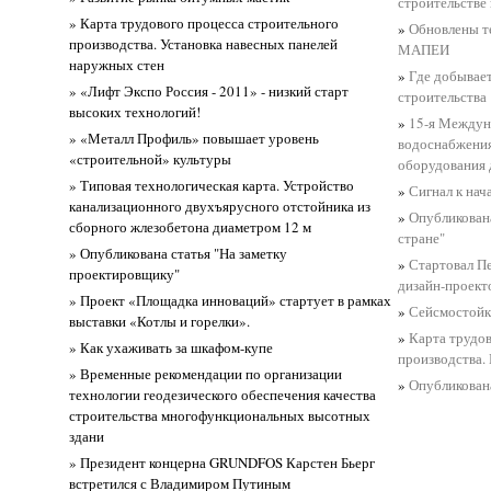
строительстве 
» Карта трудового процесса строительного
»
Обновлены т
производства. Установка навесных панелей
МАПЕИ
наружных стен
»
Где добывает
» «Лифт Экспо Россия - 2011» - низкий старт
строительства
высоких технологий!
»
15-я Междун
» «Металл Профиль» повышает уровень
водоснабжения
«строительной» культуры
оборудования
» Типовая технологическая карта. Устройство
»
Сигнал к нач
канализационного двухъярусного отстойника из
»
Опубликован
сборного жлезобетона диаметром 12 м
стране"
» Опубликована статья "На заметку
»
Стартовал П
проектировщику"
дизайн-проек
» Проект «Площадка инноваций» стартует в рамках
»
Сейсмостойк
выставки «Котлы и горелки».
»
Карта трудо
» Как ухаживать за шкафом-купе
производства.
» Временные рекомендации по организации
»
Опубликована
технологии геодезического обеспечения качества
строительства многофункциональных высотных
здани
» Президент концерна GRUNDFOS Карстен Бьерг
встретился с Владимиром Путиным