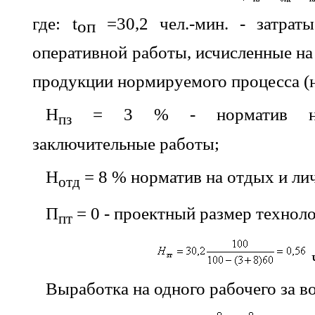
где:
t
=30,2 чел.-мин. - затрат
оп
оперативной работы, исчисленные на
продукции нормируемого процесса (н
Н
= 3 % - норматив на п
пз
заключительные работы;
Н
= 8 % норматив на отдых и ли
отд
П
= 0 - проектный размер технол
пт
Выработка на одного рабочего за 