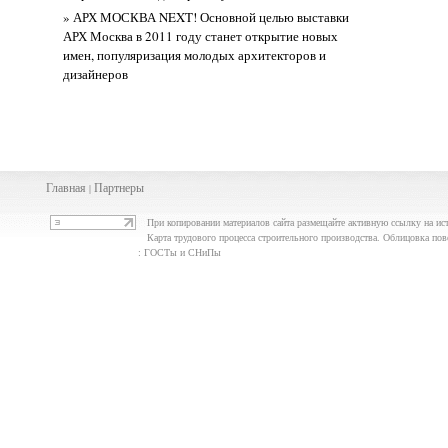
» АРХ МОСКВА NEXT! Основной целью выставки
АРХ Москва в 2011 году станет открытие новых
имен, популяризация молодых архитекторов и
дизайнеров
Главная
Партнеры
|
При копировании материалов сайта размещайте активную ссылку на ис
Карта трудового процесса строительного производства. Облицовка пов
: ГОСТы и СНиПы