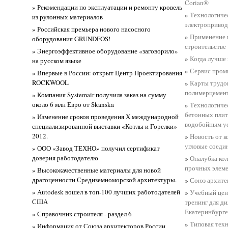
Corian®
» Рекомендации по эксплуатации и ремонту кровель
»
Технологичес
из рулонных материалов
электропривод
» Российская премьера нового насосного
»
Применение 
оборудования GRUNDFOS!
строительстве
» Энергоэффективное оборудование «заговорило»
»
Когда лучше 
на русском языке
»
Сервис пром
» Впервые в России: открыт Центр Проектирования
ROCKWOOL
»
Карты трудо
полимерцемен
» Компания Systemair получила заказ на сумму
около 6 млн Евро от Skanska
»
Технологичес
бетонных плит
» Изменение сроков проведения X международной
водобойным у
специализированной выставки «Котлы и Горелки»
2012.
»
Новость от 
угловые соеди
» ООО «Завод ТЕХНО» получил сертификат
доверия работодателю
»
Опалубка кол
прочных элем
» Высококачественные материалы для новой
драгоценности Средиземноморской архитектуры.
»
Союз архите
» Autodesk вошел в топ-100 лучших работодателей
»
Учебный цен
США
тренинг для д
Екатеринбурге
» Справочник строителя - раздел 6
»
Типовая техн
» Информация от Союза архитекторов России