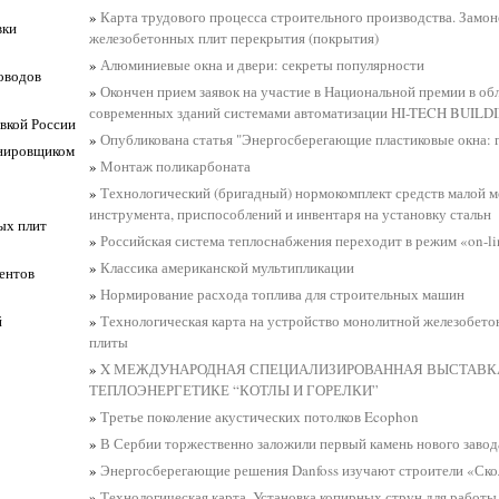
»
Карта трудового процесса строительного производства. Замо
вки
железобетонных плит перекрытия (покрытия)
»
Алюминиевые окна и двери: секреты популярности
оводов
»
Окончен прием заявок на участие в Национальной премии в об
современных зданий системами автоматизации HI-TECH BUIL
вкой России
»
Опубликована статья "Энергосберегающие пластиковые окна: 
анировщиком
»
Монтаж поликарбоната
»
Технологический (бригадный) нормокомплект средств малой м
инструмента, приспособлений и инвентаря на установку стальн
ых плит
»
Российская система теплоснабжения переходит в режим «on-li
»
Классика американской мультипликации
ентов
»
Нормирование расхода топлива для строительных машин
й
»
Технологическая карта на устройство монолитной железобет
плиты
»
X МЕЖДУНАРОДНАЯ СПЕЦИАЛИЗИРОВАННАЯ ВЫСТАВК
ТЕПЛОЭНЕРГЕТИКЕ “КОТЛЫ И ГОРЕЛКИ”
»
Третье поколение акустических потолков Ecophon
»
В Сербии торжественно заложили первый камень нового зав
»
Энергосберегающие решения Danfoss изучают строители «Ско
»
Технологическая карта. Установка копирных струн для работ