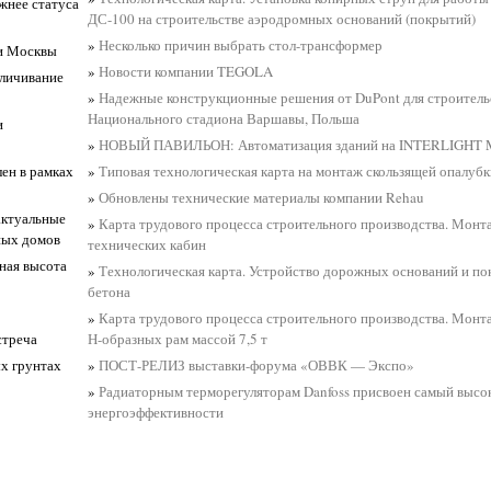
жнее статуса
ДС-100 на строительстве аэродромных оснований (покрытий)
»
Несколько причин выбрать стол-трансформер
ии Москвы
»
Новости компании TEGOLA
оличивание
»
Надежные конструкционные решения от DuPont для строитель
Национального стадиона Варшавы, Польша
и
»
НОВЫЙ ПАВИЛЬОН: Автоматизация зданий на INTERLIGH
ен в рамках
»
Типовая технологическая карта на монтаж скользящей опалубк
»
Обновлены технические материалы компании Rehau
актуальные
»
Карта трудового процесса строительного производства. Монт
ных домов
технических кабин
ная высота
»
Технологическая карта. Устройство дорожных оснований и по
бетона
»
Карта трудового процесса строительного производства. Мон
стреча
Н-образных рам массой 7,5 т
х грунтах
»
ПОСТ-РЕЛИЗ выставки-форума «ОВВК — Экспо»
»
Радиаторным терморегуляторам Danfoss присвоен самый высок
энергоэффективности