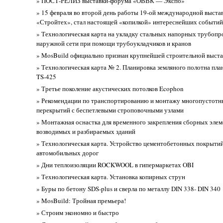
» ПОСТ-РЕЛИЗ выставки-форума «ОВВК — Экспо»
» 15 февраля во второй день работы 19-ой международной выста
«Стройтех», стал настоящей «копилкой» интереснейших событий
» Технологическая карта на укладку стальных напорных трубопр
наружной сети при помощи трубоукладчиков и кранов
» MosBuild официально признан крупнейшей строительной выста
» Технологическая карта № 2. Планировка земляного полотна пл
TS-425
» Третье поколение акустических потолков Ecophon
» Рекомендации по транспортированию и монтажу многопустотн
перекрытий с беспетлевыми строповочными узлами
» Монтажная оснастка для временного закрепления сборных элем
возводимых и разбираемых зданий
» Технологическая карта. Устройство цементобетонных покрыти
автомобильных дорог
» Дни теплоизоляции ROCKWOOL в гипермаркетах OBI
» Технологическая карта. Установка копирных струн
» Буры по бетону SDS-plus и сверла по металлу DIN 338- DIN 340
» MosBuild: Тройная премьера!
» Строим экономно и быстро