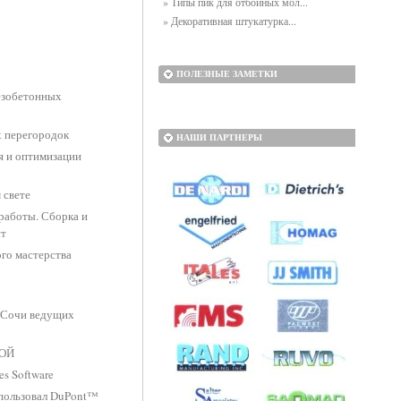
» Типы пик для отбойных мол...
» Декоративная штукатурка...
ПОЛЕЗНЫЕ ЗАМЕТКИ
езобетонных
х перегородок
НАШИ ПАРТНЕРЫ
 и оптимизации
 свете
работы. Сборка и
ст
го мастерства
 Сочи ведущих
РОЙ
s Software
пользовал DuPont™