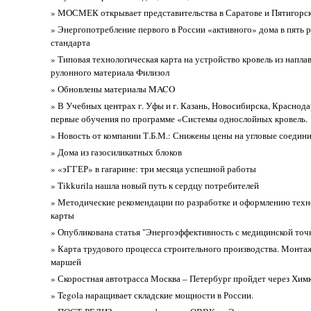
» МОСМЕК открывает представительства в Саратове и Пятигорс
» Энергопотребление первого в России «активного» дома в пять 
стандарта
» Типовая технологическая карта на устройство кровель из напла
рулонного материала Филизол
» Обновлены материалы MACO
» В Учебных центрах г. Уфы и г. Казань, Новосибирска, Краснода
первые обучения по программе «Системы однослойных кровель.
» Новость от компании Т.Б.М.: Снижены цены на угловые соедин
» Дома из газосиликатных блоков
» «эГГЕР» в гагарине: три месяца успешной работы
» Tikkurila нашла новый путь к сердцу потребителей
» Методические рекомендации по разработке и оформлению техн
карты
» Опубликована статья "Энергоэффективность с медицинской точ
» Карта трудового процесса строительного производства. Монта
маршей
» Скоростная автотрасса Москва – Петербург пройдет через Хим
» Tegola наращивает складские мощности в России.