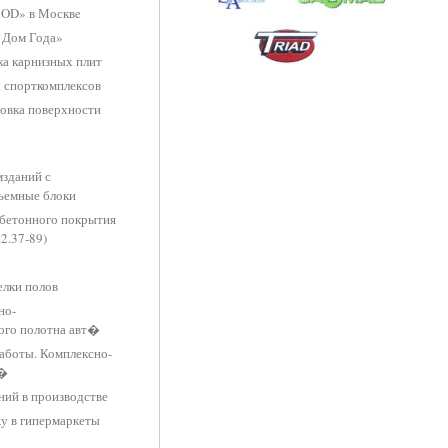
MOD» в Москвe
 Дом Года»
ка карнизных плит
х спорткомплексов
цовка поверхности
зданий с
ъемные блоки
обетонного покрытия
2.37-89)
елки полов
но-
ого полотна авт�
работы. Комплексно-
о�
ий в производстве
жу в гипермаркеты