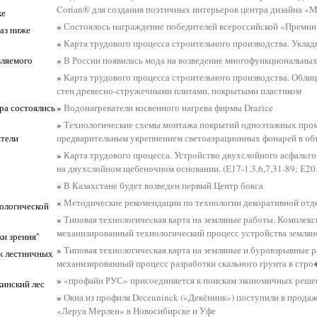
Corian® для создания поэтичных интерьеров центра дизайна «
ке
»
Состоялось награждение победителей всероссийской «Премии
раз ниже
»
Карта трудового процесса строительного производства. Уклад
вляемого
»
В России появилась мода на возведение многофункциональны
»
Карта трудового процесса строительного производства. Обли
стен древесно-стружечными плитами, покрытыми пластиком
ра состоялись
»
Водонагреватели косвенного нагрева фирмы Drazice
»
Технологические схемы монтажа покрытий одноэтажных пром
ители
предварительным укрепнением светоаэрационных фонарей в об
»
Карта трудового процесса. Устройство двухслойного асфальт
на двухслойном щебеночном основании. (Е17-1,3,6,7,31-89; Е20.
»
В Казахстане будет возведен первый Центр бокса
»
Методические рекомендации по технологии декоративной отд
ологической
»
Типовая технологическая карта на земляные работы. Комплекс
механизированный технологический процесс устройства землян
ки зрения"
»
Типовая технологическая карта на земляные и буровзрывные 
ж лестничных
механизированный процесс разработки скального грунта в стр
»
«профайн РУС» присоединяется к поискам экономичных решен
кинский лес
»
Окна из профиля Deceuninck («Декёнинк») поступили в прода
«Леруа Мерлен» в Новосибирске и Уфе