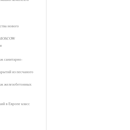
ства нового
T MOSCOW
и
аж санитарно-
крытий из песчаного
таж железобетонных
ий в Европе класс