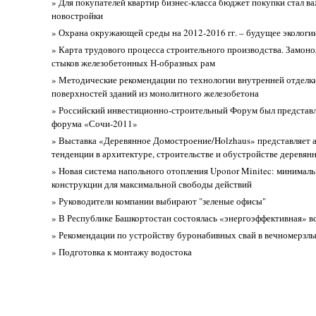
» Для покупателей квартир бизнес-класса бюджет покупки стал ва
новостройки
» Охрана окружающей среды на 2012-2016 гг. – будущее эколог
» Карта трудового процесса строительного производства. Замон
стыков железобетонных Н-образных рам
» Методические рекомендации по технологии внутренней отделк
поверхностей зданий из монолитного железобетона
» Российский инвестиционно-строительный Форум был представл
форума «Сочи-2011»
» Выставка «Деревянное Домостроение/Holzhaus» представляет 
тенденции в архитектуре, строительстве и обустройстве деревян
» Новая система напольного отопления Uponor Minitec: минималь
конструкции для максимальной свободы действий
» Руководители компании выбирают "зеленые офисы"
» В Республике Башкортостан состоялась «энергоэффективная» в
» Рекомендации по устройству буронабивных свай в вечномерзлы
» Подготовка к монтажу водостока