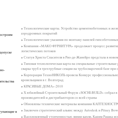
»
Технологические карты. Устройство цементнобетонных и жел
аэродромных покрытий
Построим
»
Технологические указания по монтажу панелей гипсобетонны
»
Компания «МАКО ФУРНИТУРА» продолжает процесс развития
логистических потоков
 допуске
»
Статуя Христа Спасителя в Рио-де-Жанейро предстала в новом
»
Типовая технологическая карта на специальные строительные 
сварка труб в трехтрубные секции на трубосварочной базе при 
но-
»
Корпорация ТехноНИКОЛЬ провела Конкурс профессионально
кровельщиков в г. Волгоград
ительства
»
КРАСИВЫЕ ДОМА»-2010
»
X юбилейный Строительный Форум «SOCHI-BUILD» собрал в
производителей и дистрибьюторов со всей страны
»
Обновлены технические материалы компании КАПТЕХНОСТ
»
Заключен стратегический альянс между Autodesk и Pitney Bowe
тупающие в
»
Вдохновленный утонченностью линии капли, Карим Рашид ис