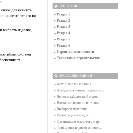
е.
КАТЕГОРИИ
 силос для цемента
» Раздел 1
 они изготовят его по
» Раздел 2
» Раздел 3
и выбрать изделие,
» Раздел 4
» Раздел 5
» Раздел 6
» Строительные новости
ся гибкая система
» Технология строительства
обеспечивает
ПОСЛЕДНИЕ ЗАПИСИ
» How to use the internet t...
» Аренда ножничных подъемни...
» Лечение заболеваний эндок...
» Натяжные потолки из ткани...
» Выбираем черепицу...
» Реставрация фасадов ...
» Организация массового мер...
» Фрикционные диски и винто...