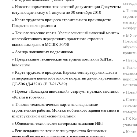
светоди
» Новости нормативно-технической документации Документы
»
Типов
вступающие в силу с 1 августа по 30 сентября 2010
строите
» Карта трудового процесса строительного производства.
магистр
Покрытие полов релином
межфе
» Технологические карты. Уравновешенный навесной монтаж
»
В Учеб
железобетонного неразрезного пролетного строения
Новосиб
шлюзовым краном МСШК-50/50
обучени
» Аренда ножничных подъемников
кровель
» Представляем технические материалы компании SafPlast
»
Нетра
Innovative
»
Техно
» Карта трудового процесса. Нарезка температурных швов в
механиз
затвердевшем цементобетонном покрытии двумя нарезчиками
порошко
ДС-506 (Д-432А). (Е17-21-7-89)
монтаже
» Проект «Площадка инноваций» стартует в рамках выставки
»
Новый
«Котлы и горелки».
»
Состо
» Типовая технологическая карта на специальные
теплои
строительные работы. Монтаж мобильного здания магазина в
междуна
конструктивной каркасно-панельной
»
ГК Ke
» Обновлены технические материалы компании Hilti
участн
» Рекомендации по технологии устройства бесшовных
»
Карта
покрытий полов из наполненных мастичных составов