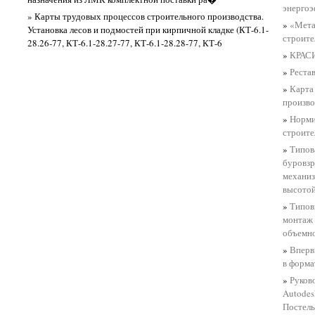
энергоэ
» Карты трудовых процессов строительного производства.
»
«Мета
Установка лесов и подмостей при кирпичной кладке (КТ-6.1-
строите
28.26-77, КТ-6.1-28.27-77, КТ-6.1-28.28-77, КТ-6
»
КРАС
»
Реста
»
Карта
произво
»
Норми
строите
»
Типов
буровзр
механиз
высотой
»
Типов
монтаж 
объемно
»
Вперв
в форма
»
Руков
Autodes
Постел