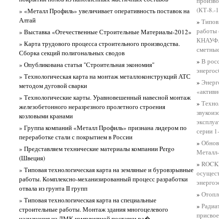
произво
(КТ-8.-1
» «Металл Профиль» увеличивает оперативность поставок на
Алтай
»
Типов
работы 
» Выставка «Отечественные Строительные Материалы-2012»
КНАУФ. 
» Карта трудового процесса строительного производства.
сметны
Сборка секций полигональных сводов
»
В рос
» Опубликована статья "Строительная экономия"
энергос
» Технологическая карта на монтаж металлоконструкций АТС
»
Энерг
методом дуговой сварки
«активн
» Технологические карты. Уравновешенный навесной монтаж
»
Техно
железобетонного неразрезного пролетного строения
звукоиз
козловыми кранами
эксплу
» Группа компаний «Металл Профиль» признана лидером по
серии 1
переработке стали с покрытием в России
»
Обнов
» Представляем технические материалы компании Pergo
Металл
(Швеция)
»
ROCKW
» Типовая технологическая карта на земляные и буровзрывные
осущест
работы. Комплексно-механизированный процесс разработки
энергоэ
отвала из грунта II групп
»
Отопл
» Типовая технологическая карта на специальные
»
Радиа
строительные работы. Монтаж здания многоцелевого
присвое
назначения из ЛМК комплектной поставки ра�