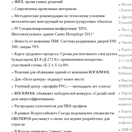
» ЖКХ: время умных решений
»
Итоги
» Современные кровельные материалы
«Зодчес
» Методические рекомендации по технологии усиления
»
Цветн
металлических конструкций на реконструируемых объектах
Техно
» IV Специализированная конференция "ПТА.
»
Пост-
Интеллектуальное здание Санкт-Петербург 2011"
«Стекло
» Новость от компании ТБМ: Система раздвижных дверей SYS
»
Оконн
300: скидка 70%
»
Карта
» Карта трудового процесса. Срезка растительного слоя грунта
водоотв
бульдозером ДЗ-8 (Д-271А) с применением поперечно-
2-3-1б-
участковой схемы. (Е-2-1-5-1а-89)
»
Обнов
» Решения для облицовки зданий от компании ROCKWOOL
Робитек
» Для «Охта-центра» подыщут новое место
»
Выста
ВИНЕР
» Учебный центр «профайн РУС» ─ пятнадцать лет успеха!
»
Европ
» ROCKWOOL объявляет победителей конкурса «Сделай свой
черепиц
дом энергоэффективным»
компет
» Распродажа уплотнителя для ПВХ профиля
»
Карта
» В рамках Всероссийского Съезда водоканалов специалисты
водоотв
GRUNDFOS расскажут о своих последних разработках для
асфальт
отрасли
»
OSRAM
» В Курске появились "умные" дома