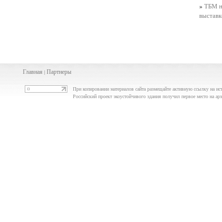
»
ТБМ н
выставк
Главная
Партнеры
|
При копировании материалов сайта размещайте активную ссылку на ис
Российский проект экоустойчивого здания получил первое место на 