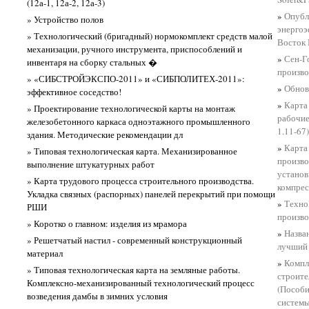
(12а-1, 12а-2, 12а-3)
»
Опубл
» Устройство полов
энергоэ
» Технологический (бригадный) нормокомплект средств малой
Восток 
механизации, ручного инструмента, приспособлений и
»
Сен-Г
инвентаря на сборку стальных �
произво
» «СИБСТРОЙЭКСПО-2011» и «СИБПОЛИТЕХ-2011»:
»
Обнов
эффективное соседство!
»
Карта
» Проектирование технологической карты на монтаж
рабочие
железобетонного каркаса одноэтажного промышленного
1.11-67)
здания. Методические рекомендации дл
»
Карта
» Типовая технологическая карта. Механизированное
произво
выполнение штукатурных работ
установ
» Карта трудового процесса строительного производства.
компрес
Укладка связных (распорных) панелей перекрытий при помощи
»
Техно
РШИ
произво
» Коротко о главном: изделия из мрамора
»
Назва
» Решетчатый настил - современный конструкционный
лучший
материал
»
Компл
» Типовая технологическая карта на земляные работы.
строите
Комплексно-механизированный технологический процесс
(Пособ
возведения дамбы в зимних условия
системы