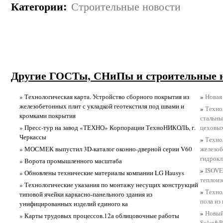
Категории
:
Строительные новости
Другие ГОСТы, СНиПы и строительные 
» Технологическая карта. Устройство сборного покрытия из
»
Новая
железобетонных плит с укладкой геотекстиля под швами и
»
Техно
кромками покрытия
стальны
» Пресс-тур на завод «ТЕХНО» Корпорации ТехноНИКОЛЬ, г.
цеховых
Черкассы
»
Техно
» МОСМЕК выпустил 3D-каталог оконно-дверной серии V60
железоб
гидрок
» Ворота промышленного масштаба
»
ISOVE
» Обновлены технические материалы компании LG Hausys
теплоиз
» Технологические указания по монтажу несущих конструкций
»
Техно
типовой ячейки каркасно-панельного здания из
пола из
унифицированных изделий единого ка
»
Новый
» Карты трудовых процессов.12а облицовочные работы
Soler&P