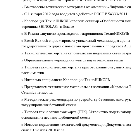
» Выставлены технические материалы от компании «Лифтовые с
» С 1 января 2012 года вводится в действие ГОСТ Р 54333-2011
» Корпорация ТехноНИКОЛЬ провела семинар «Особенности мон
черепицы SHINGLAS» в Пскове
» В Рязани запущено производство гидрошпонок ТехноНИКОЛЬ
» Bosch Rexroth спроектировала уникальный механизм для арены
государственного цирка с помощью программных продуктов Aut
» Технологическая карта на строительство подземных сетей зак
» Образовательные учреждения учатся науке экономии тепла
» Типовая технологическая карта на приготовление битумных э
паст и мастик
» Интервью специалиста Корпорации ТехноНИКОЛЬ
» Представляем технические материалы от компании «Керамика Т
Ceramics Terracotta
» Методические рекомендации по устройству бетонных констру
вакуумирования бетонной смеси
» Типовая технологическая карта (ТТК). Устройство подстилающе
основания из песчано-щебеночной смеси
» Новости нормативно-технической документации Документы вс
силу с 1 ноября 2010 года