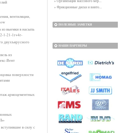
» Организация массового мер...
елий
» Фрикционные диски и винто...
ения, вентиляции,
cow
ПОЛЕЗНЫЕ ЗАМЕТКИ
а из выемки в насыпь
2-1-21-1г+4г-
ого двухъярусного
НАШИ ПАРТНЕРЫ
вель из
екс-Вент
лицовка поверхности
итами
онтаж армоцементных
улонных
ЛЬ»
вступившие в силу с