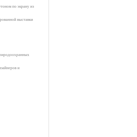
тоном по экрану из
рованной выставки
 природоохранных
изайнеров и