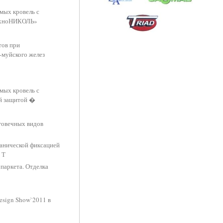
мых кровель с
ТехноНИКОЛЬ»
тов при
-муйского желез
мых кровель с
ой защитой �
говечных видов
ханической фиксацией
 Т
паркета. Отделка
Design Show`2011 в