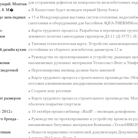
для устранения дефектов на поверхности железобетонных изд
рукций. Монтаж
0. 8. М�
»
В Казахстане будет возведен первый Центр бокса
до запа-падных
»
15-я Международная выставка систем отопления, водоснабж
сантехники и оборудования для бассейнов AQUA-THERMMos
о-
»
Карта трудового процесса. Разработка и перемещение грунт
нов
земляного полотна самоходным скрепером ДЗ-11 (Д-357Г). (Е-
»
Типовая технологическая карта. Устройство канализационн
й дизайн кухни
отстойника из сборного жлезобетона диаметром 12 м
»
Руководство по проектированию и устройству дышащих кро
жения
наплавляемых рулонных материалов Техноэласт-Вент и Унифл
осводочной
»
Перепланировка жилища должна быть законной
»
Карта трудового процесса строительного производства. Об
потолков алюминиевыми анодированными штампованными пл
»
Создаем зону ресепшн
ит размером
»
Карта трудового процесса строительного производства. М
оболочек покрытия спортзала
– 2012»
»
10 октября прошел вебинар «BasIP -- эволюция домофонов»
о бренда -
»
Руководство по проектированию и устройству кровель из р
наплавляемых битумных материалов Компании «ТехноНИКО
цепным
»
Новости нормативно-технической документации Документы 
1 января 2012 года. Часть 2