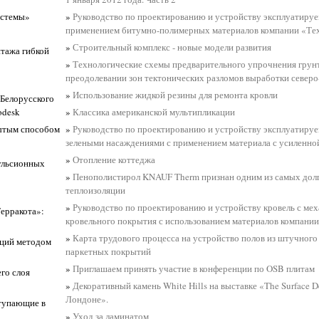
истемы»
»
Руководство по проектированию и устройству эксплуатируе
применением битумно-полимерных материалов компании «
»
Строительный комплекс - новые модели развития
тажа гибкой
»
Технологические схемы предварительного упрочнения грун
преодолевании зон тектонических разломов выработки северо
»
Использование жидкой резины для ремонта кровли
 Белорусского
odesk
»
Классика американской мультипликации
рытым способом
»
Руководство по проектированию и устройству эксплуатируе
зелеными насаждениями с применением материала с усиленн
»
Отопление коттеджа
мульсионных
»
Пенополистирол KNAUF Therm признан одним из самых дол
теплоизоляции
»
Руководство по проектированию и устройству кровель с ме
ерракота»:
кровельного покрытия с использованием материалов компании
»
Карта трудового процесса на устройство полов из штучного 
кций методом
паркетных покрытий
»
Приглашаем принять участие в конференции по OSB плитам
го слоя
»
Декоративный камень White Hills на выставке «The Surface 
Лондоне».
тупающие в
»
Уход за ламинатом