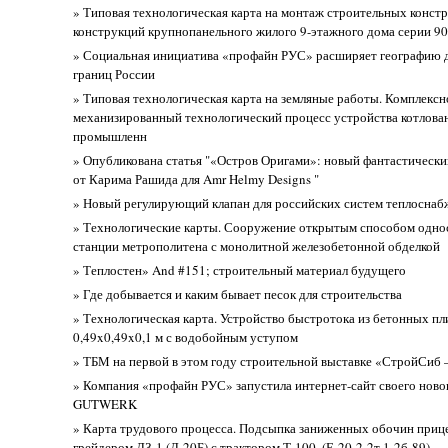
» Типовая технологическая карта на монтаж строительных конст
конструкций крупнопанельного жилого 9-этажного дома серии 9
» Социальная инициатива «профайн РУС» расширяет географию 
границ России
» Типовая технологическая карта на земляные работы. Комплексн
механизированный технологический процесс устройства котлова
промышленн
» Опубликована статья "«Остров Оригами»: новый фантастически
от Карима Рашида для Amr Helmy Designs "
» Новый регулирующий клапан для российских систем теплоснаб
» Технологические карты. Сооружение открытым способом одн
станции метрополитена с монолитной железобетонной обделкой
» Теплостен» And #151; строительный материал будущего
» Где добывается и каким бывает песок для строительства
» Технологическая карта. Устройство быстротока из бетонных пл
0,49x0,49x0,1 м с водобойным уступом
» ТБМ на первой в этом году строительной выставке «СтройСиб 
» Компания «профайн РУС» запустила интернет-сайт своего новог
GUTWERK
» Карта трудового процесса. Подсыпка заниженных обочин при
грейдером ДЗ-1 (Д-20Б) с трактором Т-100. (Е-20-2-2т.1-2б-89)