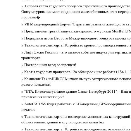
» Типовая карта трудового процесса строительного производства
Оштукатуривание мест соединения железобетонных плит перекр
прорезко�
» VII Международный форум "Стратегия развития жилищного стр
» Представляем третий выпуск электронного журнала MosBuild M
» Подведены итоги Второго Международного конкурса проекти
» Технологическая карта. Устройство кровли производственного 
» Лифт Экспо Россия» - это главное событие индустрии вертикал
транспорта
» Посторонним вход воспрещен!
» Карты трудовых процессов.12а облицовочные работы (12а-1, 12
» Компания ТехноНИКОЛЬ начала выпуск экструзионного пеноп
нового поколения
» "ПТА. Интеллектуальное здание Санкт-Петербург 2011" – Ваш 
привлечения инвестиций!
» AutoCAD WS будет работать с 3D-моделями, GPS-координатами
печатью
» Технологическая карта на возведение монолитных конструкций
общественных зданий в крупнощитовой опалубке
» Технологическая карта. Устройство аэродромных оснований из 