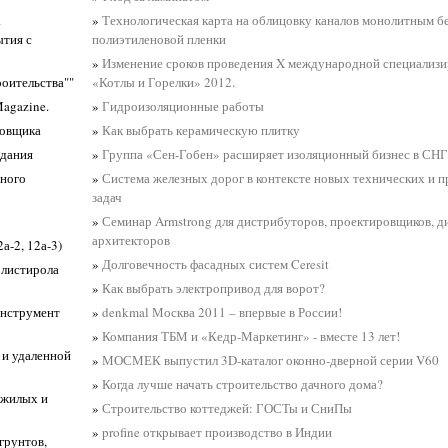
.
»
Технологическая карта на облицовку каналов монолитным бе
ытия с
полиэтиленовой пленки
»
Изменение сроков проведения X международной специализи
оительства""
«Котлы и Горелки» 2012.
agazine.
»
Гидроизоляционные работы
ровщика
»
Как выбрать керамическую плитку
здания
»
Группа «Сен-Гобен» расширяет изоляционный бизнес в СНГ
ьного
»
Система железных дорог в контексте новых технических и
задач
»
Семинар Armstrong для дистрибуторов, проектировщиков, д
архитекторов
а-2, 12а-3)
»
Долговечность фасадных систем Ceresit
олистирола
»
Как выбрать электропривод для ворот?
инструмент
»
denkmal Москва 2011 – впервые в России!
»
Компания ТБМ и «Кедр-Маркетинг» - вместе 13 лет!
 и удаленной
»
МОСМЕК выпустил 3D-каталог оконно-дверной серии V60
»
Когда лучше начать строительство дачного дома?
 жилых и
»
Строительство коттеджей: ГОСТы и СниПы
»
profine открывает производство в Индии
грунтов,