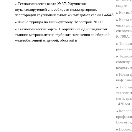
» Технологическая карта № 37. Улучшение
сварки
звукоизолирующей способности межквартирных
»
Как выб
перегородок крупнопанельных жилых домов серии 1-464А
»
Карта т
» Анонс турнира по мини-футболу "Мосстрой 2011"
части до
» Технологические карты. Сооружение односводчатой
снегоочи
станции метрополитена глубокого заложения со сборной
К-700А. (
железобетонной отделкой, обжатой в
»
Типовая
ремонт м
»
Техноло
совмещен
водосток
»
Новая ф
информа
»
Типовая
технолог
магистра
1420 мм
»
Корпор
професси
Волгогра
»
Прогно