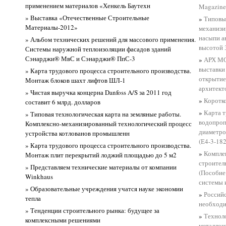
применением материалов «Хенкель Баутехн
Magazine
» Выставка «Отечественные Строительные
»
Типовы
Материалы-2012»
механизи
насыпи а
» Альбом технических решений для массового применения.
высотой 3
Системы наружной теплоизоляции фасадов зданий
Сэнарджи® МвС и Сэнарджи® ПпС-3
»
АРХ МО
выставки
» Карта трудового процесса строительного производства.
открытие
Монтаж блоков шахт лифтов ШЛ-1
архитект
» Чистая выручка концерна Danfoss A/S за 2011 год
»
Коротко
составит 6 млрд. долларов
»
Карта т
» Типовая технологическая карта на земляные работы.
водопроп
Комплексно-механизированный технологический процесс
диаметро
устройства котлованов промышленн
(Е4-3-182
» Карта трудового процесса строительного производства.
»
Комплек
Монтаж плит перекрытий лоджий площадью до 5 м2
строител
» Представляем технические материалы от компании
(Пособие
Winkhaus
системы 
» Образовательные учреждения учатся науке экономии
»
Россий
тепла
необходи
» Тенденции строительного рынка: будущее за
»
Техноло
комплексными решениями
металлок