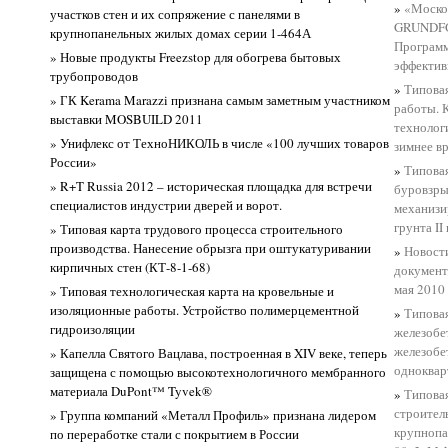
»
«Моско
участков стен и их сопряжение с панелями в
GRUNDFOS
крупнопанельных жилых домах серии 1-464А
Программ
» Новые продукты Freezstop для обогрева бытовых
эффектив
трубопроводов
»
Типовая
» ГК Kerama Marazzi признана самым заметным участником
работы. 
выставки MOSBUILD 2011
технолог
» Унифлекс от ТехноНИКОЛЬ в числе «100 лучших товаров
зимнее в
России»
»
Типовая
» R+T Russia 2012 – историческая площадка для встречи
буровзры
специалистов индустрии дверей и ворот.
механизи
грунта II
» Типовая карта трудового процесса строительного
производства. Нанесение обрызга при оштукатуривании
»
Новост
кирпичных стен (КТ-8-1-68)
документ
мая 2010
» Типовая технологическая карта на кровельные и
изоляционные работы. Устройство полимерцементной
»
Типовая
гидроизоляции
железобе
железобе
» Капелла Святого Вацлава, построенная в XIV веке, теперь
одноквар
защищена с помощью высокотехнологичного мембранного
материала DuPont™ Tyvek®
»
Типовая
строител
» Группа компаний «Металл Профиль» признана лидером
крупнопа
по переработке стали с покрытием в России