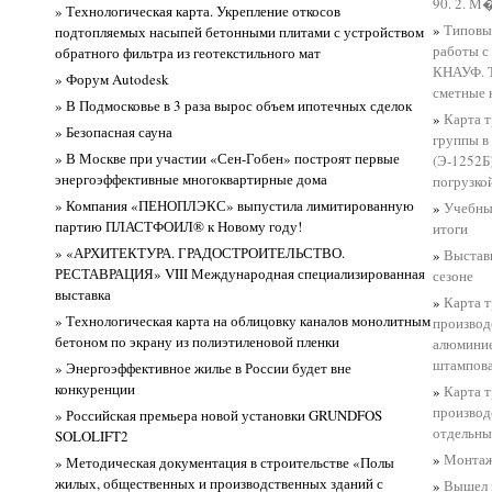
90. 2. М
» Технологическая карта. Укрепление откосов
»
Типовы
подтопляемых насыпей бетонными плитами с устройством
работы с
обратного фильтра из геотекстильного мат
КНАУФ. Т
» Форум Autodesk
сметные
» В Подмосковье в 3 раза вырос объем ипотечных сделок
»
Карта т
» Безопасная сауна
группы в
» В Москве при участии «Сен-Гобен» построят первые
(Э-1252Б
энергоэффективные многоквартирные дома
погрузкой
» Компания «ПЕНОПЛЭКС» выпустила лимитированную
»
Учебны
партию ПЛАСТФОИЛ® к Новому году!
итоги
» «АРХИТЕКТУРА. ГРАДОСТРОИТЕЛЬСТВО.
»
Выставк
РЕСТАВРАЦИЯ» VIII Международная специализированная
сезоне
выставка
»
Карта т
» Технологическая карта на облицовку каналов монолитным
производ
бетоном по экрану из полиэтиленовой пленки
алюмини
штампов
» Энергоэффективное жилье в России будет вне
конкуренции
»
Карта т
производ
» Российская премьера новой установки GRUNDFOS
отдельны
SOLOLIFT2
»
Монтаж
» Методическая документация в строительстве «Полы
жилых, общественных и производственных зданий с
»
Вышел 