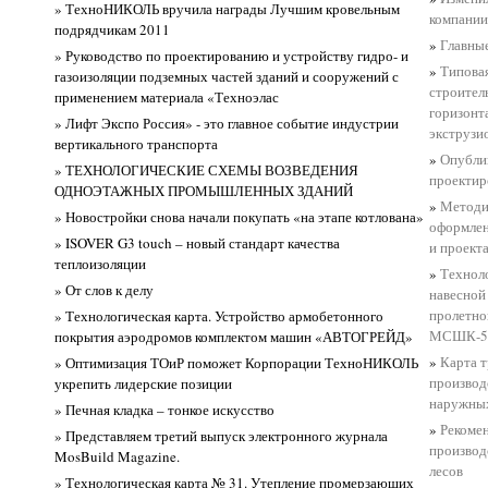
» ТехноНИКОЛЬ вручила награды Лучшим кровельным
компани
подрядчикам 2011
»
Главны
» Руководство по проектированию и устройству гидро- и
»
Типовая
газоизоляции подземных частей зданий и сооружений с
строител
применением материала «Техноэлас
горизонт
» Лифт Экспо Россия» - это главное событие индустрии
экструз
вертикального транспорта
»
Опублик
» ТЕХНОЛОГИЧЕСКИЕ СХЕМЫ ВОЗВЕДЕНИЯ
проектир
ОДНОЭТАЖНЫХ ПРОМЫШЛЕННЫХ ЗДАНИЙ
»
Методи
» Новостройки снова начали покупать «на этапе котлована»
оформлен
» ISOVER G3 touch – новый стандарт качества
и проект
теплоизоляции
»
Технол
» От слов к делу
навесной
пролетно
» Технологическая карта. Устройство армобетонного
МСШК-5
покрытия аэродромов комплектом машин «АВТОГРЕЙД»
»
Карта т
» Оптимизация ТОиР поможет Корпорации ТехноНИКОЛЬ
производ
укрепить лидерские позиции
наружных
» Печная кладка – тонкое искусство
»
Рекоме
» Представляем третий выпуск электронного журнала
производ
MosBuild Magazine.
лесов
» Технологическая карта № 31. Утепление промерзающих