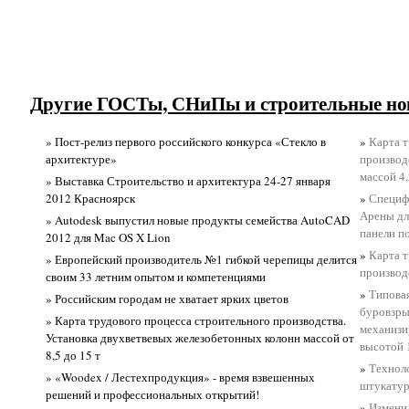
Другие ГОСТы, СНиПы и строительные но
» Пост-релиз первого российского конкурса «Стекло в
»
Карта т
архитектуре»
производ
массой 4,
» Выставка Строительство и архитектура 24-27 января
2012 Красноярск
»
Специф
Арены дл
» Autodesk выпустил новые продукты семейства AutoCAD
панели п
2012 для Mac OS X Lion
»
Карта т
» Европейский производитель №1 гибкой черепицы делится
производ
своим 33 летним опытом и компетенциями
»
Типовая
» Российским городам не хватает ярких цветов
буровзры
» Карта трудового процесса строительного производства.
механизи
Установка двухветвевых железобетонных колонн массой от
высотой 
8,5 до 15 т
»
Техноло
» «Woodex / Лестехпродукция» - время взвешенных
штукатур
решений и профессиональных открытий!
»
Измени