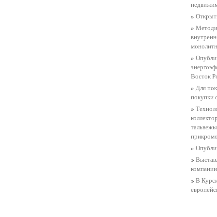
недвижим
»
Открыти
»
Методи
внутренн
монолитн
»
Опубли
энергоэф
Восток Р
»
Для пок
покупки 
»
Технол
коллекто
тальвежы
прикром
»
Опублик
»
Выстав
компании
»
В Курс
европейс