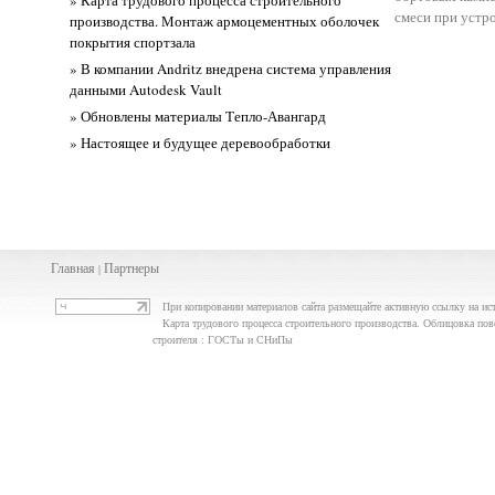
» Карта трудового процесса строительного
смеси при устр
производства. Монтаж армоцементных оболочек
покрытия спортзала
» В компании Andritz внедрена система управления
данными Autodesk Vault
» Обновлены материалы Тепло-Авангард
» Настоящее и будущее деревообработки
Главная
Партнеры
|
При копировании материалов сайта размещайте активную ссылку на ис
Карта трудового процесса строительного производства. Облицовка п
строителя : ГОСТы и СНиПы