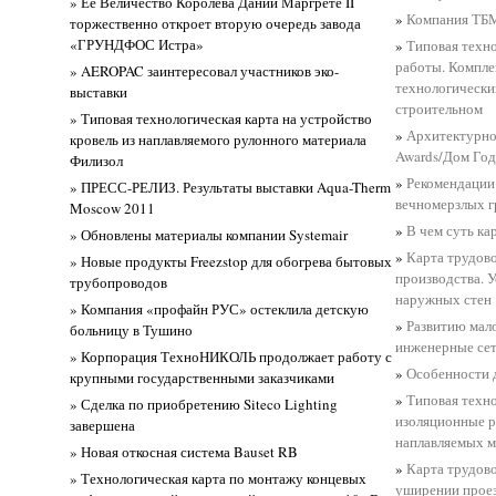
» Ее Величество Королева Дании Маргрете II
»
Компания ТБМ
торжественно откроет вторую очередь завода
«ГРУНДФОС Истра»
»
Типовая техно
работы. Компл
» AEROPAC заинтересовал участников эко-
технологически
выставки
строительном
» Типовая технологическая карта на устройство
»
Архитектурно
кровель из наплавляемого рулонного материала
Awards/Дом Год
Филизол
»
Рекомендации
» ПРЕСС-РЕЛИЗ. Результаты выставки Aqua-Therm
вечномерзлых г
Moscow 2011
»
В чем суть ка
» Обновлены материалы компании Systemair
»
Карта трудов
» Новые продукты Freezstop для обогрева бытовых
производства. 
трубопроводов
наружных стен
» Компания «профайн РУС» остеклила детскую
»
Развитию мал
больницу в Тушино
инженерные се
» Корпорация ТехноНИКОЛЬ продолжает работу с
»
Особенности д
крупными государственными заказчиками
»
Типовая техно
» Сделка по приобретению Siteco Lighting
изоляционные р
завершена
наплавляемых м
» Новая откосная система Bauset RB
»
Карта трудово
» Технологическая карта по монтажу концевых
уширении проез