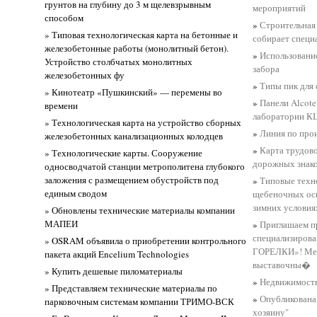
грунтов на глубину до 3 м щелевзрывным
мероприятий
способом
»
Строительная
» Типовая технологическая карта на бетонные и
собирает специ
железобетонные работы (монолитный бетон).
»
Использовани
Устройство столбчатых монолитных
забора
железобетонных фу
»
Типы пик для
» Кинотеатр «Пушкинский» — перемены во
»
Панели Alcot
времени
лаборатории К
» Технологическая карта на устройство сборных
»
Линия по про
железобетонных канализационных колодцев
»
Карта трудово
» Технологические карты. Сооружение
дорожных знако
односводчатой станции метрополитена глубокого
заложения с размещением обустройств под
»
Типовые техн
единым сводом
щебеночных ос
зимних условия
» Обновлены технические материалы компании
МАПЕИ
»
Приглашаем п
специализиров
» OSRAM объявила о приобретении контрольного
ГОРЕЛКИ»! Мест
пакета акций Encelium Technologies
выставочны�
» Купить дешевые пиломатериалы
»
Недвижимость
» Представляем технические материалы по
»
Опубликована
парковочным системам компании ТРИМО-ВСК
хозяину"