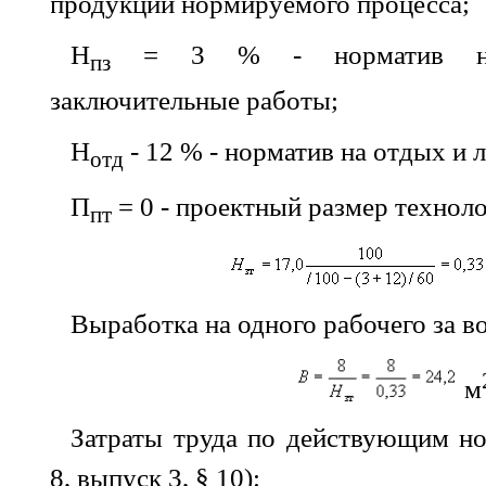
продукции нормируемого процесса;
Н
= 3 % - норматив на п
пз
заключительные работы;
Н
- 12 % - норматив на отдых и 
отд
П
= 0 - проектный размер технол
пт
Выработка на одного рабочего за 
м
Затраты труда по действующим н
8, выпуск 3, § 10):