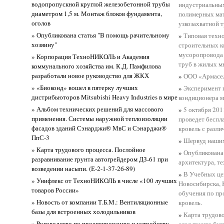
водопропускной круглой железобетонной трубы
индустриальных
диаметром 1,5 м. Монтаж блоков фундамента,
полимерных ма
оголов
узкозахватной 
» Опубликована статья "В помощь рачительному
»
Типовая техно
хозяину"
строительных к
мусоропровода 
» Корпорация ТехноНИКОЛЬ и Академия
труб в жилых м
коммунального хозяйства им. К.Д. Памфилова
разработали новое руководство для ЖКХ
»
ООО «Армасел
» «Биоконд» вошел в пятерку лучших
»
Эксперимент п
дистрибьюторов Mitsubishi Heavy Industries в мире
кондиционера м
» Альбом технических решений для массового
»
5 октября 20
применения. Системы наружной теплоизоляции
проведет бесп
фасадов зданий Сэнарджи® МвС и Сэнарджи®
кровель с разл
ПпС-3
»
Шервуд наши
» Карта трудового процесса. Послойное
»
Опубликована
разравнивание грунта автогрейдером ДЗ-61 при
архитектура, т
возведении насыпи. (Е-2-1-37-2б-89)
»
В Учебных цен
» Унифлекс от ТехноНИКОЛЬ в числе «100 лучших
Новосибирска, 
товаров России»
обучения по п
» Новость от компании Т.Б.М.: Вентиляционные
кровель.
базы для встроенных холодильников
»
Карта трудово
» Руководство по проектированию и устройству