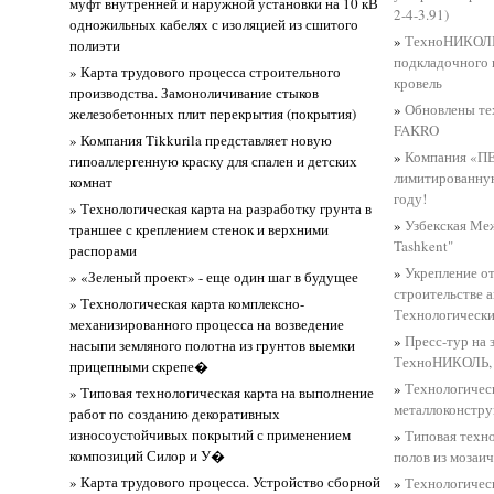
муфт внутренней и наружной установки на 10 кВ
2-4-3.91)
одножильных кабелях с изоляцией из сшитого
»
ТехноНИКОЛЬ 
полиэти
подкладочного 
» Карта трудового процесса строительного
кровель
производства. Замоноличивание стыков
»
Обновлены те
железобетонных плит перекрытия (покрытия)
FAKRO
» Компания Tikkurila представляет новую
»
Компания «П
гипоаллергенную краску для спален и детских
лимитированн
комнат
году!
» Технологическая карта на разработку грунта в
»
Узбекская Ме
траншее с креплением стенок и верхними
Tashkent"
распорами
»
Укрепление о
» «Зеленый проект» - еще один шаг в будущее
строительстве 
» Технологическая карта комплексно-
Технологически
механизированного процесса на возведение
»
Пресс-тур на
насыпи земляного полотна из грунтов выемки
ТехноНИКОЛЬ, 
прицепными скрепе�
»
Технологичес
» Типовая технологическая карта на выполнение
металлоконстру
работ по созданию декоративных
износоустойчивых покрытий с применением
»
Типовая техно
композиций Силор и У�
полов из мозаи
» Карта трудового процесса. Устройство сборной
»
Технологическ