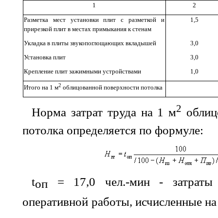
1
2
Разметка мест установки плит с разметкой и
1,5
прирезкой плит в местах примыкания к стенам
Укладка в плиты звукопоглощающих вкладышей
3,0
Установка плит
3,0
Крепление плит зажимными устройствами
1,0
2
Итого на 1 м
облицованной поверхности потолка
2
Норма затрат труда на 1 м
облиц
потолка определяется по формуле:
t
= 17,0 чел.-мин - затраты
оп
оперативной работы, исчисленные на