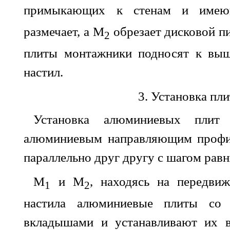
примыкающих к стенам и имею
размечает, а М
обрезает дисковой п
2
плиты монтажники подносят к выш
настил.
3. Установка пли
Установка алюминиевых плит 
алюминиевым направляющим профи
параллельно друг другу с шагом рав
М
и М
, находясь на передви
1
2
настила алюминиевые плиты со 
вкладышами и устанавливают их 