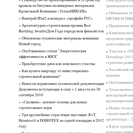
слоя грунта бул
кровель из битумно-полимерных материалов
применением по
Кровельной Компании «ТехноНИКОЛЬ»
»
Обновлены те
» Выиграй IPad2 в конкурсе «профайн РУС»
DIETRICH TH
» Архитектурно-строительная премия Best
»
Применение ф
Building Awards/Дом Года определила финалистов.
»
Каменная ва
» Обновлены технические материалы компании
продемонстриро
Новый город
огнестойкости
» Опубликована статья "Энергетическая
»
Участие в «ПТ
эффективность в ЖКХ"
Петербург 2011
стратегии разв
» Приобретение дачи или земельного участка
»
Российский о
» Как купить квартиру от инвестиционно-
перемен
строительной компании?
»
Опубликована
» Новости нормативно-технической документации
Документы вступающие в силу с 1 августа по 30
»
Технологичес
сентября 2010
конструкций жи
крупнощитовой
» «Сколково» заложит основы для новых
строительных норм
»
Новые технол
строительной о
» Три крупнейшие отраслевые выставки: R+T,
архитектура – 
Heimtextil и DOMOTEX на одной площадке в 2012
году.
»
Карта трудово
бортовых камне