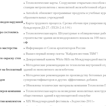
»
Технологические карты. Сооружение открытым способом
станции метрополитена с монолитной железобетонной обдел
»
Autodesk обновляет программные продукты и учебные кур
образовательных учреждений
роводов наружной
»
Карта трудового процесса. Срезка обочин при уширении п
бульдозером ДЗ-27. (ТЕ20-2-4-3.91)
ра состоялись
»
Технологическая карта. Штукатурные и облицовочные раб
строительстве здания железнодорожного вокзала на 100 пас
к�
о мастерства
»
Информация от Союза архитекторов России
»
Вышел первый номер газеты "Кайдзен-вестник ТБМ"!
ую окраску стен
»
Декоративный камень White Hills на Международной выст
»
Методические рекомендации по технологии внутренней от
т на бесплатный
зданий из монолитного железобетона
»
Методические рекомендации по производству бетонных ра
одов
суперпластификаторов и других эффективных добавок
»
Обновлены технические материалы компании Технологии 
илеров компании
»
Технологическая карта на возведение монолитных констру
общественных зданий в крупнощитовой опалубке
ытия комплектом
»
XIX Международный фестиваль «Зодчество-2011»