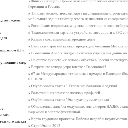
»
Финский концерн Uponor отмечает рост бизнес-показателе
Германии и России.
»
Типовая технологическая карта на специальные строитель
мобильного здания многоцелевого назначения из складывающ
подтверждена
»
Российским водоканалам нужны инвестиции и энергосбер
о-
»
Технологическая карта на устройство автодороги к РРС с 
 для
»
Камин в современном загородном доме
»
Выставлен краткий каталог продукции компании Металл п
ульдозером ДЗ-8
»
В компании Andritz внедрена система управления данными 
»
На статус лучшего «зеленого» объекта в России претендую
тупающие в силу
»
Встречайте каждое утро вместе с Deceuninck!
»
67-ая Международная техническая ярмарка в Пловдиве (Болг
01.10.2011
»
Опубликована статья " Утепление балконов и лоджий "
»
Рольставни из пенозаполненных профилей
»
Опубликована статья "Эксплуатируемые кровли "
»
Обновленная линейка модульных контакторов HAGER стане
из
надежной и энергоэффективной
о клея
»
Карта трудового процесса. Побелка надолб и перил мостов. 
гельного фасада
»
СтройЭкспо 2012