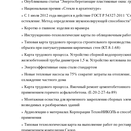
» Опубликована статья "Энергосберегающие пластиковые окна: г
» Национальная премия «Стекло в архитектуре»
» С 1 июля 2012 года вводится в действие ГОСТ Р 54327-2011 "С
остекление. Метод определения звукоизолирующей способности"
» Коротко о главном: изделия из мрамора
» Инструкционно-технологические карты по облицовочным рабо
» Типовая карта трудового процесса строительного производства
обрызга при оштукатуривании кирпичных стен (КТ-8-1-68)
» Карта трудового процесса. Устройство сборной водопропускно
железобетонной трубы диаметром 1,5 м. Устройство котлована 
» Энергоэффективные окна стали стандартом
» Новые тепловые насосы на 75% сократят затраты на отопление
охлаждение частного дома
» Карта трудового процесса. Ямочный ремонт цементобетонного
применением горячего асфальтобетона. (Е-20-2-27-4а-89)
» Монтажная оснастка для временного закрепления сборных элем
возводимых и разбираемых зданий
» Аудиолекции о материалах Корпорации ТехноНИКОЛЬ и способ
применения
» Типовая технологическая карта на выполнение работ по рестав
применением композиции Силор