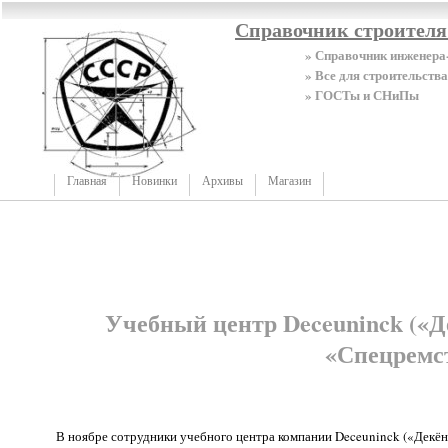
Справочник строител
» Справочник инженера
» Все для строительства
» ГОСТы и СНиПы
Главная
Новинки
Архивы
Магазин
Учебный центр Deceuninck («Д
«Спецремст
В ноябре сотрудники учебного центра компании Deceuninck («Декён