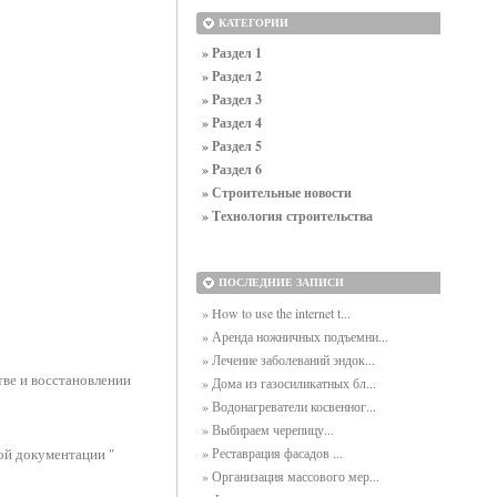
КАТЕГОРИИ
» Раздел 1
» Раздел 2
» Раздел 3
» Раздел 4
» Раздел 5
» Раздел 6
» Строительные новости
» Технология строительства
ПОСЛЕДНИЕ ЗАПИСИ
» How to use the internet t...
» Аренда ножничных подъемни...
» Лечение заболеваний эндок...
ве и восстановлении
» Дома из газосиликатных бл...
» Водонагреватели косвенног...
» Выбираем черепицу...
ой документации "
» Реставрация фасадов ...
» Организация массового мер...