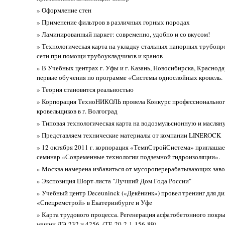
» Оформление стен
» Применение фильтров в различных горных породах
» Ламинированный паркет: современно, удобно и со вкусом!
» Технологическая карта на укладку стальных напорных трубоп
сети при помощи трубоукладчиков и кранов
» В Учебных центрах г. Уфы и г. Казань, Новосибирска, Краснода
первые обучения по программе «Системы однослойных кровель.
» Теория становится реальностью
» Корпорация ТехноНИКОЛЬ провела Конкурс профессиональног
кровельщиков в г. Волгоград
» Типовая технологическая карта на водоэмульсионную и маслян
» Представляем технические материалы от компании LINEROCK
» 12 октября 2011 г. корпорация «ТемпСтройСистема» приглашае
семинар «Современные технологии подземной гидроизоляции».
» Москва намерена избавиться от мусороперерабатывающих зав
» Экспозиция Шорт-листа "Лучший Дом Года России"
» Учебный центр Deceuninck («Декёнинк») провел тренинг для д
«Спецремстрой» в Екатеринбурге и Уфе
» Карта трудового процесса. Регенерация асфатобетонного покр
машин ДЭ-232 и 4256. (ТЕ-20-2-1-156-89)