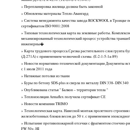
» Перепланировка жилища должна быть законной
» Обновлены материалы Тепло-Авангард
» Система менеджмента качества завода ROCKWOOL в Троицке 
сертификатом ISO 9001:2008
» Типовая технологическая карта на земляные работы. Комплексн
механизированный технологический процесс устройства траншей
инженерны�
» Карта трудового процесса.Срезка растительного слоя грунта б
(Д-271А) с применением челночной схемы. (Е-2-1-5-1а-89)
» Новости нормативно-технической документации Документы вс
с 1 июля 2011 года
» Натяжные потолки из ткани
» Буры по бетону SDS-plus и сверла по металлу DIN 338- DIN 340
» Опубликована статья " Балкон – территория тепла "
» Теплоизоляция Armaflex получила сертификат СЕ
» Новости компании TRIMO
» Технологическая карта. Навесной монтаж пролетного строения 
железобетонных блоков весом до 50 т. с применением эпоксидног
» Испытание противопожарной отсечки с фрагментом стоечно-ри
FW 50+. HI