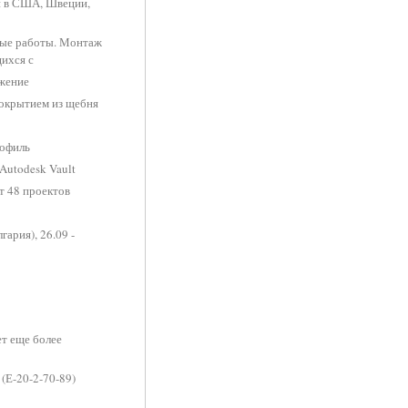
й в США, Швеции,
ные работы. Монтаж
ихся с
ежение
покрытием из щебня
рофиль
Autodesk Vault
т 48 проектов
ария), 26.09 -
т еще более
(Е-20-2-70-89)