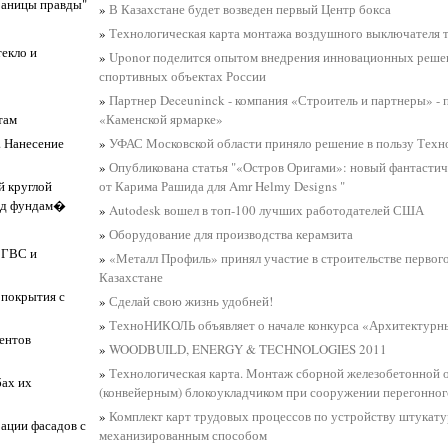
раницы правды"
»
В Казахстане будет возведен первый Центр бокса
»
Технологическая карта монтажа воздушного выключателя
текло и
»
Uponor поделится опытом внедрения инновационных реше
спортивных объектах России
»
Партнер Deceuninck - компания «Строитель и партнеры» - 
там
«Каменской ярмарке»
. Нанесение
»
УФАС Московской области приняло решение в пользу Те
»
Опубликована статья "«Остров Оригами»: новый фантастич
й круглой
от Карима Рашида для Amr Helmy Designs "
под фундам�
»
Autodesk вошел в топ-100 лучших работодателей США
»
Оборудование для производства керамзита
, ГВС и
»
«Металл Профиль» принял участие в строительстве первого
Казахстане
 покрытия с
»
Сделай свою жизнь удобней!
»
ТехноНИКОЛЬ объявляет о начале конкурса «Архитектурн
ентов
»
WOODBUILD, ENERGY & TECHNOLOGIES 2011
»
Технологическая карта. Монтаж сборной железобетонной 
ах их
(конвейерным) блокоукладчиком при сооружении перегонног
»
Комплект карт трудовых процессов по устройству штукат
рации фасадов с
механизированным способом