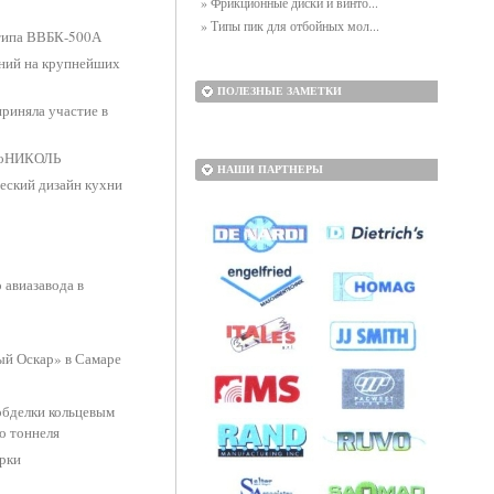
» Фрикционные диски и винто...
» Типы пик для отбойных мол...
 типа ВВБК-500А
ний на крупнейших
ПОЛЕЗНЫЕ ЗАМЕТКИ
приняла участие в
хноНИКОЛЬ
НАШИ ПАРТНЕРЫ
еский дизайн кухни
 авиазавода в
ый Оскар» в Самаре
обделки кольцевым
о тоннеля
урки