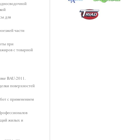
 односводочной
кой
сы для
роезжей части
оты при
сажиров с товарной
авке BAU-2011.
делки поверхностей
бот с применением
Профессионалов
кций жилых и