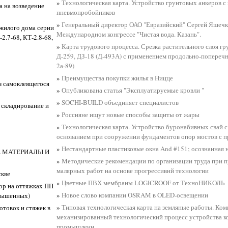
»
Технологическая карта. Устройство грунтовых анкеров 
а на возведение
пневмопробойников
»
Генеральный директор ОАО "Евразийский" Сергей Яшечк
жилого дома серии
Международном конгрессе "Чистая вода. Казань".
-2.7-68, КТ-2.8-68,
»
Карта трудового процесса. Срезка растительного слоя г
Д-259, ДЗ-18 (Д-493А) с применением продольно-поперечно
2а-89)
»
Преимущества покупки жилья в Ницце
з самоклеящегося
»
Опубликована статья "Эксплуатируемые кровли "
»
SOCHI-BUILD объединяет специалистов
 складирование и
»
Россияне ищут новые способы защиты от жары
»
Технологическая карта. Устройство буронабивных свай
основанием при сооружении фундаментов опор мостов с 
»
Нестандартные пластиковые окна And #151; осознанная
ИЕ МАТЕРИАЛЫ И
»
Методические рекомендации по организации труда при п
малярных работ на основе прогрессивнй технологии
скве
»
Цветные ПВХ мембраны LOGICROOF от ТехноНИКОЛЬ
ор на оттяжках ПП
»
Новое слово компании OSRAM в OLED-освещении
овышенных)
»
Типовая технологическая карта на земляные работы. Ком
отовок и стяжек в
механизированный технологический процесс устройства к
промышленн