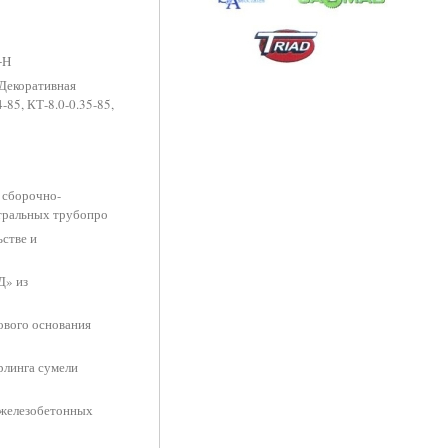
+H
 Декоративная
-85, КТ-8.0-0.35-85,
 сборочно-
стральных трубопро
стве и
Д» из
ового основания
рлинга сумели
 железобетонных