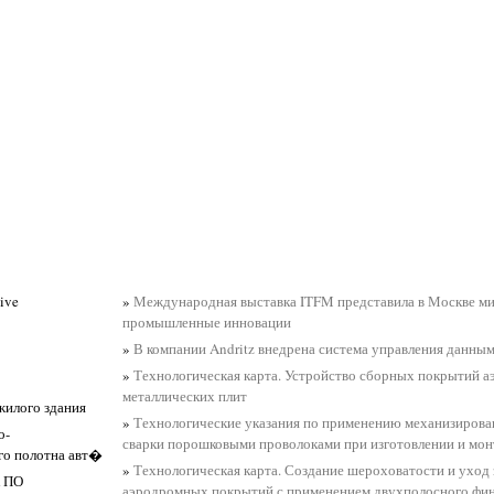
ive
»
Международная выставка ITFM представила в Москве м
промышленные инновации
»
В компании Andritz внедрена система управления данным
»
Технологическая карта. Устройство сборных покрытий а
металлических плит
жилого здания
»
Технологические указания по применению механизиров
о-
сварки порошковыми проволоками при изготовлении и мон
го полотна авт�
»
Технологическая карта. Создание шероховатости и уход 
 ПО
аэродромных покрытий с применением двухполосного фи