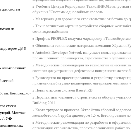
»
Учебные Центры Корпорации ТехноНИКОЛЬ запустили 
 для систем
обучения "Системы однослойных кровель
»
Материалы для дорожного строительства: от бетона до г
»
Технологическая карта на устройство сборных железобе
отков на
сетях водоснабжения
»
Профиль PROPLEX получил маркировку «Теплосберегаю
»
Обновлены технические материалы компании Хёрманн Р
ульдозером ДЗ-8
»
Autodesk Developer Network выпускает новые приложени
промышленного производства, строительства и управлени
»
Методические рекомендации по технологии нанесения 
о конькобежного
составов для устранения дефектов на поверхности железо
»
Руководство по проектированию и устройству эксплуати
й летней
применением битумно-полимерных материалов компании
»
Новая откосная система Bauset RB
аботы. Комплексно-
»
Перспективы «зеленого» строительства обсудят участник
Building 2011
тва смеси
»
Карта трудового процесса. Устройство сборной водопро
рукций. Монтаж
железобетонной трубы диаметром 1,5 м. Бетонирование ло
. 7. У�
»
Методические рекомендации по разработке и оформлени
упнопанельных
организации строительства, проекта организации работ по 