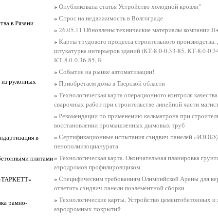
»
Опубликована статья Устройство холодной кровли"
»
Спрос на недвижимость в Волгограде
ва в Рязани
»
26.05.11 Обновлены технические материалы компании H
»
Карты трудового процесса строительного производства.
штукатурка интерьеров зданий (КТ-8.0-0.33-85, КТ-8.0-0.34
КТ-8.0-0.36-85, К
»
Событие на рынке автоматизации!
 из рулонных
»
Приобретаем дома в Тверской области
»
Технологическая карта операционного контроля качества
сварочных работ при строительстве линейной части маги
»
Рекомендации по применению кальматрона при строитель
восстановлении промышленных дымовых труб
»
Сертификационные испытания сэндвич-панелей «ИЗОБУ
андартизация в
пенополиизоцианурата.
»
Технологическая карта. Окончательная планировка грунт
обетонными плитами
аэродромов профилировщиком
»
Специфическим требованиям Олимпийской Арены для ке
 «ТАРКЕТТ»
ответить сэндвич-панели поэлементной сборки
»
Технологические карты. Устройство цементобетонных и
вка рамно-
аэродромных покрытий