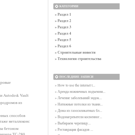
КАТЕГОРИИ
» Раздел 1
» Раздел 2
» Раздел 3
» Раздел 4
» Раздел 5
» Раздел 6
» Строительные новости
» Технология строительства
ПОСЛЕДНИЕ ЗАПИСИ
ировые
» How to use the internet t...
» Аренда ножничных подъемни...
и Autodesk Vault
» Лечение заболеваний эндок...
эродромов из
» Натяжные потолки из ткани...
» Дома из газосиликатных бл...
анных способов
» Водонагреватели косвенног...
таже металлоконс
» Выбираем черепицу...
за бетоном
» Реставрация фасадов ...
нишера ТС-280