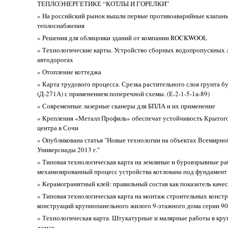
ТЕПЛОЭНЕРГЕТИКЕ “КОТЛЫ И ГОРЕЛКИ”
» На российский рынок вышли первые противоаварийные клапаны
теплоснабжения
» Решения для облицовки зданий от компании ROCKWOOL
» Технологические карты. Устройство сборных водопропускных л
автодорогах
» Отопление коттеджа
» Карта трудового процесса. Срезка растительного слоя грунта б
(Д-271А) с применением поперечной схемы. (Е-2-1-5-1а-89)
» Современные лазерные сканеры для БПЛА и их применение
» Крепления «Металл Профиль» обеспечат устойчивость Крытог
центра в Сочи
» Опубликована статья "Новые технологии на объектах Всемирно
Универсиады 2013 г."
» Типовая технологическая карта на земляные и буровзрывные р
механизированный процесс устройства котлована под фундамент
» Керамогранитный клей: правильный состав как показатель качес
» Типовая технологическая карта на монтаж строительных конст
конструкций крупнопанельного жилого 9-этажного дома серии 90
» Технологическая карта. Штукатурные и малярные работы в кр
домах