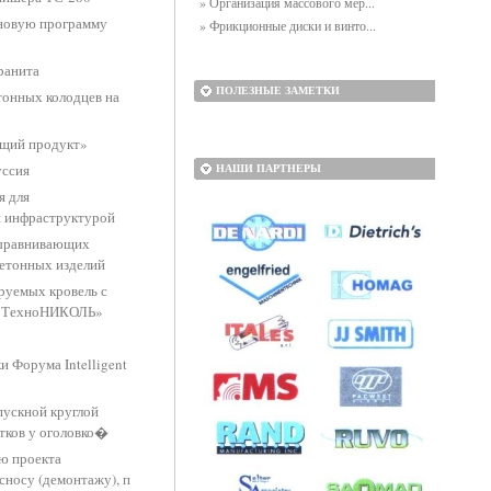
» Организация массового мер...
новую программу
» Фрикционные диски и винто...
ранита
ПОЛЕЗНЫЕ ЗАМЕТКИ
тонных колодцев на
щий продукт»
уссия
НАШИ ПАРТНЕРЫ
я для
я инфраструктурой
выравнивающих
бетонных изделий
руемых кровель с
 «ТехноНИКОЛЬ»
и Форума Intelligent
пускной круглой
тков у оголовко�
ю проекта
сносу (демонтажу), п