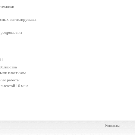
 техники
есных вентилируемых
эродромов из
011
 Облицовка
тыми пластиком
вные работы.
высотой 10 м на
Контакты