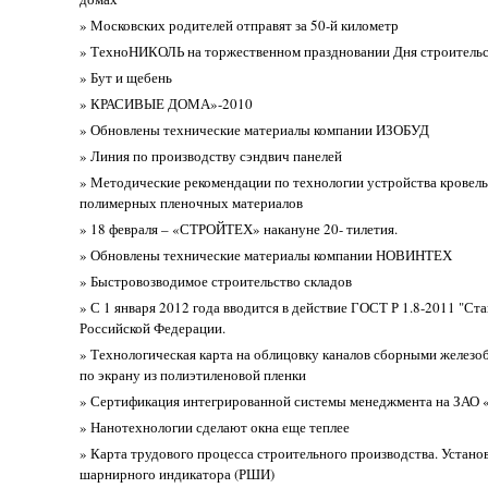
» Московских родителей отправят за 50-й километр
» ТехноНИКОЛЬ на торжественном праздновании Дня строительст
» Бут и щебень
» КРАСИВЫЕ ДОМА»-2010
» Обновлены технические материалы компании ИЗОБУД
» Линия по производству сэндвич панелей
» Методические рекомендации по технологии устройства кровель
полимерных пленочных материалов
» 18 февраля – «СТРОЙТЕХ» накануне 20- тилетия.
» Обновлены технические материалы компании НОВИНТЕХ
» Быстровозводимое строительство складов
» С 1 января 2012 года вводится в действие ГОСТ Р 1.8-2011 "Ст
Российской Федерации.
» Технологическая карта на облицовку каналов сборными желез
по экрану из полиэтиленовой пленки
» Сертификация интегрированной системы менеджмента на ЗАО
» Нанотехнологии сделают окна еще теплее
» Карта трудового процесса строительного производства. Устано
шарнирного индикатора (РШИ)