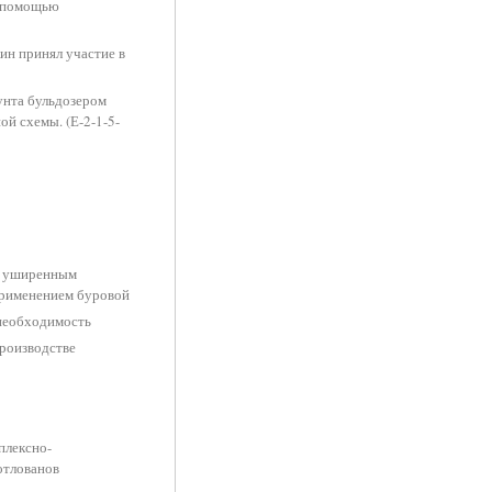
с помощью
ин принял участие в
рунта бульдозером
й схемы. (Е-2-1-5-
 с уширенным
применением буровой
 необходимость
роизводстве
плексно-
отлованов