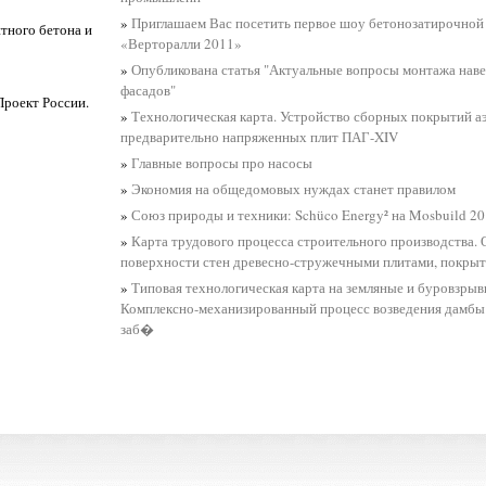
»
Приглашаем Вас посетить первое шоу бетонозатирочной
тного бетона и
«Верторалли 2011»
»
Опубликована статья "Актуальные вопросы монтажа нав
фасадов"
роект России.
»
Технологическая карта. Устройство сборных покрытий а
предварительно напряженных плит ПАГ-XIV
»
Главные вопросы про насосы
»
Экономия на общедомовых нуждах станет правилом
»
Союз природы и техники: Schüco Energy² на Mosbuild 2
»
Карта трудового процесса строительного производства.
поверхности стен древесно-стружечными плитами, покры
»
Типовая технологическая карта на земляные и буровзры
Комплексно-механизированный процесс возведения дамбы 
заб�