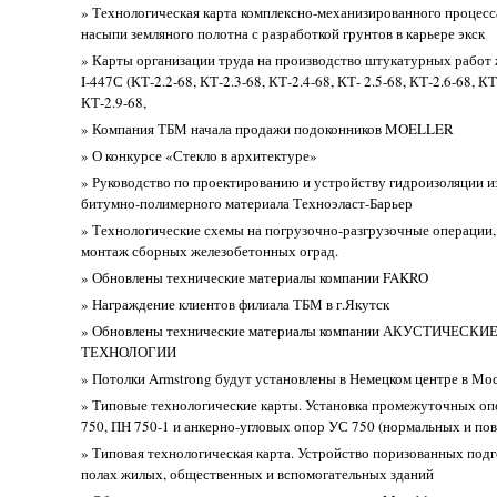
» Технологическая карта комплексно-механизированного процесс
насыпи земляного полотна с разработкой грунтов в карьере экск
» Карты организации труда на производство штукатурных работ 
I-447С (КТ-2.2-68, КТ-2.3-68, КТ-2.4-68, КТ- 2.5-68, КТ-2.6-68, КТ
КТ-2.9-68,
» Компания ТБМ начала продажи подоконников MOELLER
» О конкурсе «Стекло в архитектуре»
» Руководство по проектированию и устройству гидроизоляции и
битумно-полимерного материала Техноэласт-Барьер
» Технологические схемы на погрузочно-разгрузочные операции,
монтаж сборных железобетонных оград.
» Обновлены технические материалы компании FAKRO
» Награждение клиентов филиала ТБМ в г.Якутск
» Обновлены технические материалы компании АКУСТИЧЕСК
ТЕХНОЛОГИИ
» Потолки Armstrong будут установлены в Немецком центре в Мо
» Типовые технологические карты. Установка промежуточных оп
750, ПН 750-1 и анкерно-угловых опор УС 750 (нормальных и п
» Типовая технологическая карта. Устройство поризованных подг
полах жилых, общественных и вспомогательных зданий