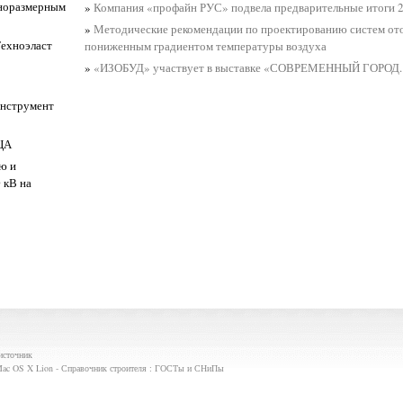
пноразмерным
»
Компания «профайн РУС» подвела предварительные итоги 2
»
Методические рекомендации по проектированию систем от
Техноэласт
пониженным градиентом температуры воздуха
»
«ИЗОБУД» участвует в выставке «СОВРЕМЕННЫЙ ГОРОД.
инструмент
ЦА
ю и
 кВ на
источник
ac OS X Lion - Справочник строителя : ГОСТы и СНиПы