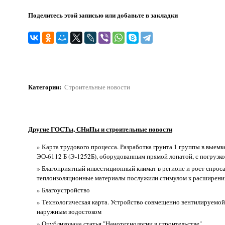
Поделитесь этой записью или добавьте в закладки
Категории
:
Строительные новости
Другие ГОСТы, СНиПы и строительные новости
» Карта трудового процесса. Разработка грунта 1 группы в выемк
ЭО-6112 Б (Э-1252Б), оборудованным прямой лопатой, с погрузко
» Благоприятный инвестиционный климат в регионе и рост спроса
теплоизоляционные материалы послужили стимулом к расширени
» Благоустройство
» Технологическая карта. Устройство совмещенно вентилируемо
наружным водостоком
» Опубликована статья "Нанотехнологии в строительстве"