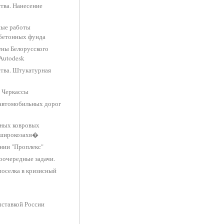
тва. Нанесение
ные работы
обетонных фунда
ены Белорусского
Autodesk
ства. Штукатурная
 Черкассы
 автомобильных дорог
рных ковровых
 широкозахв�
ании "Проплекс"
оочередные задачи.
поселка в кризисный
ставкой России