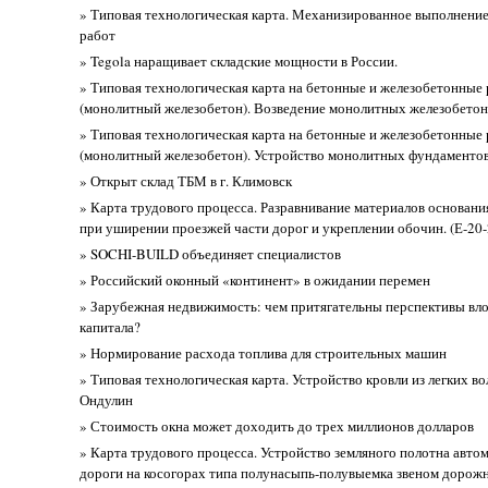
» Типовая технологическая карта. Механизированное выполнени
работ
» Tegola наращивает складские мощности в России.
» Типовая технологическая карта на бетонные и железобетонные
(монолитный железобетон). Возведение монолитных железобет
» Типовая технологическая карта на бетонные и железобетонные
(монолитный железобетон). Устройство монолитных фундаментов
» Открыт склад ТБМ в г. Климовск
» Карта трудового процесса. Разравнивание материалов основани
при уширении проезжей части дорог и укреплении обочин. (Е-20-
» SOCHI-BUILD объединяет специалистов
» Российский оконный «континент» в ожидании перемен
» Зарубежная недвижимость: чем притягательны перспективы вл
капитала?
» Нормирование расхода топлива для строительных машин
» Типовая технологическая карта. Устройство кровли из легких в
Ондулин
» Стоимость окна может доходить до трех миллионов долларов
» Карта трудового процесса. Устройство земляного полотна авто
дороги на косогорах типа полунасыпь-полувыемка звеном доро