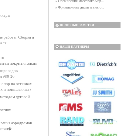
» Организация массового мер...
» Фрикционные диски и винто...
бинары
ПОЛЕЗНЫЕ ЗАМЕТКИ
ые работы. Сборка и
и ст
НАШИ ПАРТНЕРЫ
ого
плитам покрытия жилы
бопроводов
н 980-20
 опор на оттяжках
ых и повышенных)
 методом дуговой
логиям
ования аэродромов
 устан�