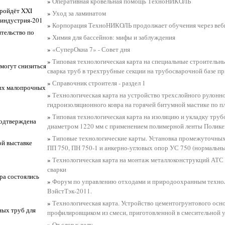
»
Оперативная кровельная помощь ТехноНИКОЛЬ
 пройдёт XXI
»
Уход за ламинатом
йиндустрия-201
»
Корпорация ТехноНИКОЛЬ продолжает обучения через ве
тельство по
»
Химия для бассейнов: мифы и заблуждения
»
«СуперОкна 7» - Совет дня
»
Типовая технологическая карта на специальные строительн
могут снизиться
сварка труб в трехтрубные секции на трубосварочной базе пр
»
Справочник строителя - раздел 1
ных малопрочных
»
Технологическая карта на устройство трехслойного рулонн
гидроизоляционного ковра на горячей битумной мастике по 
»
Типовая технологическая карта на изоляцию и укладку тру
подтверждена
диаметром 1220 мм с применением полимерной ленты Полике
»
Типовые технологические карты. Установка промежуточных
й выставке
ПП 750, ПН 750-1 и анкерно-угловых опор УС 750 (нормальн
»
Технологическая карта на монтаж металлоконструкций АТС
сварки
ра состоялись
»
Форум по управлению отходами и природоохранным техно
ВэйстТэк-2011.
»
Технологическая карта. Устройство цементогрунтового осн
ных труб для
профилировщиком из смеси, приготовленной в смесительной
»
От слов к делу