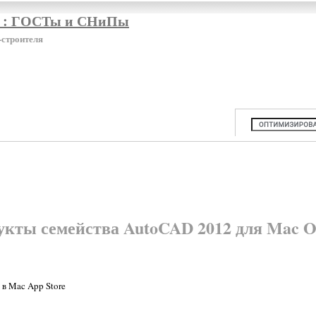
я : ГОСТы и СНиПы
-строителя
укты семейства AutoCAD 2012 для Mac O
в Mac App Store