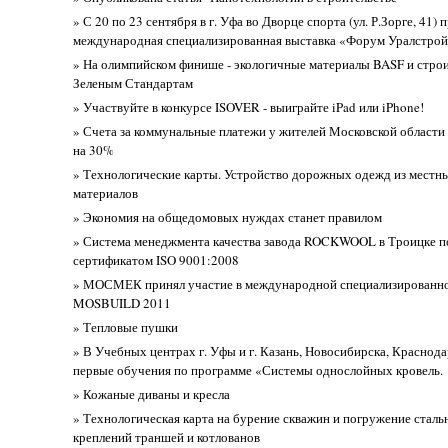
» С 20 по 23 сентября в г. Уфа во Дворце спорта (ул. Р.Зорге, 41)
международная специализированная выставка «Форум Уралстро
» На олимпийском финише - экологичные материалы BASF и строи
Зеленым Стандартам
» Участвуйте в конкурсе ISOVER - выиграйте iPad или iPhone!
» Счета за коммунальные платежи у жителей Московской области 
на 30%
» Технологические карты. Устройство дорожных одежд из мест
материалов
» Экономия на общедомовых нуждах станет правилом
» Система менеджмента качества завода ROCKWOOL в Троицке 
сертификатом ISO 9001:2008
» МОСМЕК принял участие в международной специализированно
MOSBUILD 2011
» Тепловые пушки
» В Учебных центрах г. Уфы и г. Казань, Новосибирска, Краснода
первые обучения по программе «Системы однослойных кровель.
» Кожаные диваны и кресла
» Технологическая карта на бурение скважин и погружение сталь
креплений траншей и котлованов