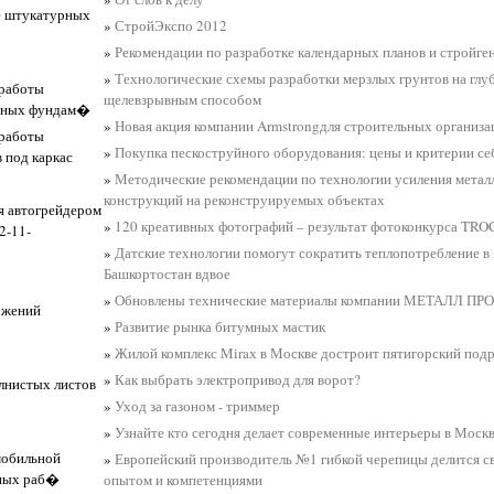
е штукатурных
»
СтройЭкспо 2012
»
Рекомендации по разработке календарных планов и стройге
»
Технологические схемы разработки мерзлых грунтов на глуб
 работы
щелевзрывным способом
онных фундам�
»
Новая акция компании Armstrongдля строительных организа
 работы
»
Покупка пескоструйного оборудования: цены и критерии с
 под каркас
»
Методические рекомендации по технологии усиления метал
конструкций на реконструируемых объектах
я автогрейдером
»
120 креативных фотографий – результат фотоконкурса TR
2-11-
»
Датские технологии помогут сократить теплопотребление в
Башкортостан вдвое
»
Обновлены технические материалы компании МЕТАЛЛ П
ожений
»
Развитие рынка битумных мастик
»
Жилой комплекс Miraх в Москве достроит пятигорский под
»
Как выбрать электропривод для ворот?
олнистых листов
»
Уход за газоном - триммер
»
Узнайте кто сегодня делает современные интерьеры в Моск
мобильной
»
Европейский производитель №1 гибкой черепицы делится с
жных раб�
опытом и компетенциями