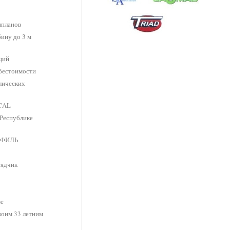
нпланов
ину до 3 м
ций
ебестоимости
лических
OCAL
 Республике
РОФИЛЬ
рядчик
ве
воим 33 летним