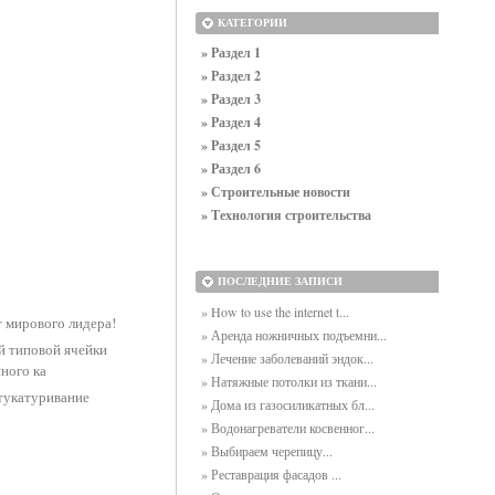
КАТЕГОРИИ
» Раздел 1
» Раздел 2
» Раздел 3
» Раздел 4
» Раздел 5
» Раздел 6
» Строительные новости
» Технология строительства
ПОСЛЕДНИЕ ЗАПИСИ
» How to use the internet t...
 мирового лидера!
» Аренда ножничных подъемни...
й типовой ячейки
» Лечение заболеваний эндок...
ного ка
» Натяжные потолки из ткани...
тукатуривание
» Дома из газосиликатных бл...
» Водонагреватели косвенног...
» Выбираем черепицу...
» Реставрация фасадов ...