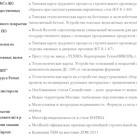
G&Co.KG
»
Типовая карта трудового процесса строительного производс
обрызга при оштукатуривании кирпичных стен (КТ-8-1-68)
бщественных
»
Типовая технологическая карта на бетонные и железобетон
(монолитный бетон). Устройство плоских монолитных желез
нного покрытия
»
Bosch Rexroth спроектировала уникальный механизм для ар
 ПО
государственного цирка с помощью программных продуктов 
»
Типовая карта трудового процесса строительного производ
полов из
отделка оконных и дверных проемов (КТ-8-1-67)
»
Пресс-тур на завод «ТЕХНО» Корпорации ТехноНИКОЛЬ, г.
снежных валов
»
Технологические карты. Устройство оснований и покрытий
комплектом машин ДС-100 со скользящими формами
“ЛИТ”
»
Технологическая карта на устройство индустриальных сбо
рса Ferrari
кровель из полимерных рулонных материалов с применением
»
Опубликована статья Спокойствие – залог здоровья от комп
олистирола
»
Новые территории Москвы: глобальные перспективы и перв
»
Малоэтажная и загородная недвижимость: Формула успеха 
период
крытия
евателя) в р
»
Многофункциональность в стиле HATRIA
ыми окнами
»
MosBuild официально признан крупнейшей строительной вы
Европе
»
Компания ТБМ на выставке ZOW-2011