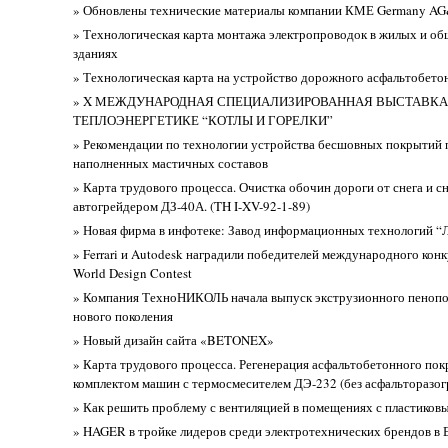
» Обновлены технические материалы компании КМЕ Germany A
» Технологическая карта монтажа электропроводок в жилых и о
зданиях
» Технологическая карта на устройство дорожного асфальтобето
» X МЕЖДУНАРОДНАЯ СПЕЦИАЛИЗИРОВАННАЯ ВЫСТАВКА
ТЕПЛОЭНЕРГЕТИКЕ “КОТЛЫ И ГОРЕЛКИ”
» Рекомендации по технологии устройства бесшовных покрытий 
наполненных мастичных составов
» Карта трудового процесса. Очистка обочин дороги от снега и 
автогрейдером ДЗ-40А. (TH I-XV-92-1-89)
» Новая фирма в инфотеке: Завод информационных технологий 
» Ferrari и Autodesk наградили победителей международного конку
World Design Contest
» Компания ТехноНИКОЛЬ начала выпуск экструзионного пеноп
нового поколения
» Новый дизайн сайта «BETONEX»
» Карта трудового процесса. Регенерация асфальтобетонного по
комплектом машин с термосмесителем ДЭ-232 (без асфальторазогр
» Как решить проблему с вентиляцией в помещениях с пластиков
» HAGER в тройке лидеров среди электротехнических брендов в 