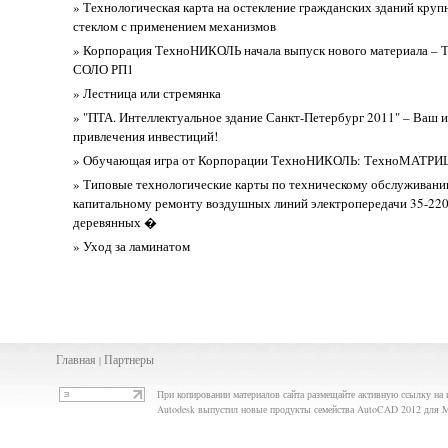
» Технологическая карта на остекление гражданских зданий кру
стеклом с применением механизмов
» Корпорация ТехноНИКОЛЬ начала выпуск нового материала – 
СОЛО РП1
» Лестница или стремянка
» "ПТА. Интеллектуальное здание Санкт-Петербург 2011" – Ваш 
привлечения инвестиций!
» Обучающая игра от Корпорации ТехноНИКОЛЬ: ТехноМАТРИ
» Типовые технологические карты по техническому обслуживани
капитальному ремонту воздушных линий электропередачи 35-220
деревянных �
» Уход за ламинатом
Главная
Партнеры
|
При копировании материалов сайта размещайте активную ссылку на 
Autodesk выпустил новые продукты семейства AutoCAD 2012 для M