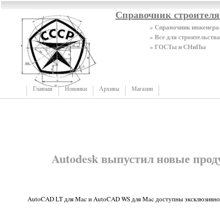
Справочник строител
» Справочник инженера
» Все для строительства
» ГОСТы и СНиПы
Главная
Новинки
Архивы
Магазин
Autodesk выпустил новые прод
AutoCAD LT для Mac и AutoCAD WS для Mac доступны эксклюзивно 