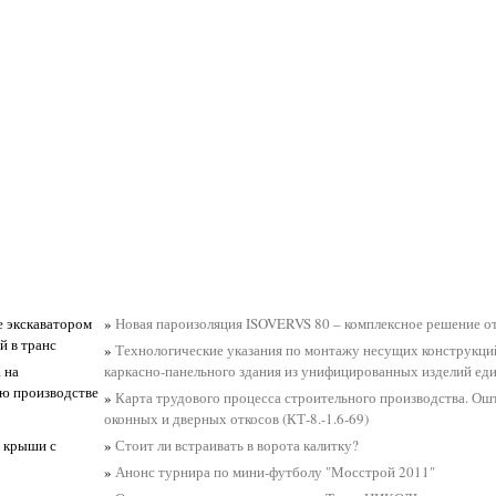
е экскаватором
»
Новая пароизоляция ISOVERVS 80 – комплексное решение от
й в транс
»
Технологические указания по монтажу несущих конструкци
 на
каркасно-панельного здания из унифицированных изделий еди
ю производстве
»
Карта трудового процесса строительного производства. Ош
оконных и дверных откосов (КТ-8.-1.6-69)
й крыши с
»
Стоит ли встраивать в ворота калитку?
»
Анонс турнира по мини-футболу "Мосстрой 2011"