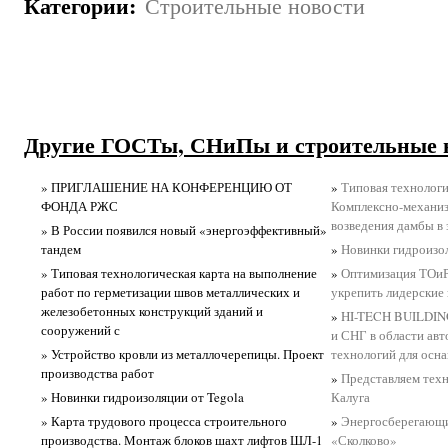
Категории
:
Строительные новости
Другие ГОСТы, СНиПы и строительные 
» ПРИГЛАШЕНИЕ НА КОНФЕРЕНЦИЮ ОТ
»
Типовая технологи
ФОНДА РЖС
Комплексно-механиз
возведения дамбы в
» В России появился новый «энергоэффективный»
тандем
»
Новинки гидроизол
» Типовая технологическая карта на выполнение
»
Оптимизация ТОи
работ по герметизации швов металлических и
укрепить лидерские
железобетонных конструкций зданий и
»
HI-TECH BUILDING
сооружений с
и СНГ в области ав
» Устройство кровли из металлочерепицы. Проект
технологий для осн
производства работ
»
Представляем тех
» Новинки гидроизоляции от Tegola
Калуга
» Карта трудового процесса строительного
»
Энергосберегающи
производства. Монтаж блоков шахт лифтов ШЛ-1
«Сколково»