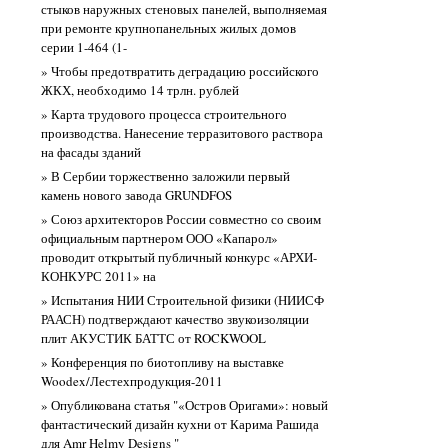
стыков наружных стеновых панелей, выполняемая
при ремонте крупнопанельных жилых домов
серии 1-464 (1-
» Чтобы предотвратить деградацию российского
ЖКХ, необходимо 14 трлн. рублей
» Карта трудового процесса строительного
производства. Нанесение терразитового раствора
на фасады зданий
» В Сербии торжественно заложили первый
камень нового завода GRUNDFOS
» Союз архитекторов России совместно со своим
официальным партнером ООО «Капарол»
проводит открытый публичный конкурс «АРХИ-
КОНКУРС 2011» на
» Испытания НИИ Строительной физики (НИИСФ
РААСН) подтверждают качество звукоизоляции
плит АКУСТИК БАТТС от ROCKWOOL
» Конференция по биотопливу на выставке
Woodex/Лестехпродукция-2011
» Опубликована статья "«Остров Оригами»: новый
фантастический дизайн кухни от Карима Рашида
для Amr Helmy Designs "