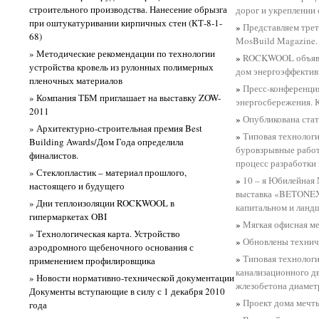
строительного производства. Нанесение обрызга
дорог и укреплении 
при оштукатуривании кирпичных стен (КТ-8-1-
»
Представляем тре
68)
MosBuild Magazine.
» Методические рекомендации по технологии
»
ROCKWOOL объявля
устройства кровель из рулонных полимерных
дом энергоэффекти
пленочных материалов
»
Пресс-конференция
» Компания ТБМ приглашает на выставку ZOW-
энергосбережения. 
2011
»
Опубликована стат
» Архитектурно-строительная премия Best
»
Типовая технологи
Building Awards/Дом Года определила
буровзрывные рабо
финалистов.
процесс разработки 
» Стеклопластик – материал прошлого,
»
10 – я Юбилейная
настоящего и будущего
выставка «BETONE
» Дни теплоизоляции ROCKWOOL в
капитальном и ланд
гипермаркетах OBI
»
Мягкая офисная ме
» Технологическая карта. Устройство
»
Обновлены техни
аэродромного щебеночного основания с
»
Типовая технологи
применением профилировщика
канализационного д
» Новости нормативно-технической документации
жлезобетона диамет
Документы вступающие в силу с 1 декабря 2010
»
Проект дома мечт
года