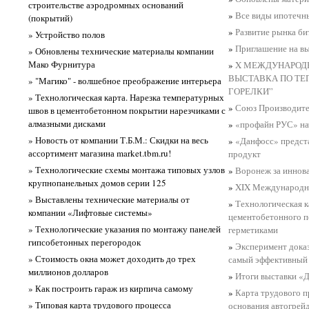
строительстве аэродромных оснований
»
Все виды ипотечн
(покрытий)
»
Развитие рынка б
» Устройство полов
»
Приглашение на вы
» Обновлены технические материалы компании
Мако Фурнитура
»
X МЕЖДУНАРОД
ВЫСТАВКА ПО ТЕ
» "Магико" - волшебное преображение интерьера
ГОРЕЛКИ”
» Технологическая карта. Нарезка температурных
»
Союз Производител
швов в цементобетонном покрытии нарезчиками с
алмазными дисками
»
«профайн РУС» на
» Новость от компании Т.Б.М.: Скидки на весь
»
«Данфосс» предст
ассортимент магазина market.tbm.ru!
продукт
» Технологические схемы монтажа типовых узлов
»
Воронеж за иннова
крупнопанельных домов серии 125
»
XIX Международны
» Выставлены технические материалы от
»
Технологическая к
компании «Лифтовые системы»
цементобетонного п
» Технологические указания по монтажу панелей
герметиками
гипсобетонных перегородок
»
Эксперимент доказ
» Стоимость окна может доходить до трех
самый эффективный
миллионов долларов
»
Итоги выставки «
» Как построить гараж из кирпича самому
»
Карта трудового п
» Типовая карта трудового процесса
основания автогрей