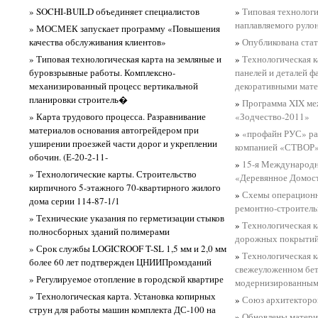
» SOCHI-BUILD объединяет специалистов
»
Типовая технологи
наплавляемого руло
» МОСМЕК запускает программу «Повышения
качества обслуживания клиентов»
»
Опубликована стат
» Типовая технологическая карта на земляные и
»
Технологическая к
буровзрывные работы. Комплексно-
панелей и деталей 
механизированный процесс вертикальной
декоративными мате
планировки строитель�
»
Программа XIX ме
» Карта трудового процесса. Разравнивание
«Зодчество-2011»
материалов основания автогрейдером при
»
«профайн РУС» ра
уширении проезжей части дорог и укреплении
компанией «СТВОР
обочин. (Е-20-2-11-
»
15-я Международн
» Технологические карты. Строительство
«Деревянное Домост
кирпичного 5-этажного 70-квартирного жилого
»
Схемы операционно
дома серии 114-87-1/1
ремонтно-строител
» Технические указания по герметизации стыков
»
Технологическая к
полносборных зданий полимерами
дорожных покрытий
» Срок службы LOGICROOF T-SL 1,5 мм и 2,0 мм
»
Технологическая к
более 60 лет подтвержден ЦНИИПромзданий
свежеуложенном бе
» Регулируемое отопление в городской квартире
модернизированным
» Технологическая карта. Установка копирных
»
Союз архитекторо
струн для работы машин комплекта ДС-100 на
»
Обновлены матери