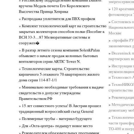
» Российскому подразделению компании Danfoss
энергосервисн
вручена Медаль почета Его Королевского
»
120 креативн
Высочества Принца Хенрика
фотоконкурса
» Распродажа уплотнителя для ПВХ профиля
»
Состоялась 
» Комплект технологический карт на строительство
Национального
закрытых коллекторов способом полки (Пособие к
Москве
ВСН 33-3…87 Мелиоративные системы и
»
«профайн РУ
сооружен�
экономичных р
» В разгар летнего сезона компания Soler&Palau
»
Deceuninck 
объявляет о начале продаж колонных бытовых
партнерских в
вентиляторов серии ARTIC Tower N.
»
Инструкция 
» Технологические карты. Строительство
звукоизоляцио
кирпичного 5-этажного 70-квартирного жилого
и Техноэласт-
дома серии 114-87-1/1
»
ТехноНИКОЛЬ
» Минимально необходимые требования к выдаче
строительства
свидетельств о допуске утверждены
»
Рекомендаци
Правительством РФ
»
Методически
» 15 лет совместного успеха! В Австрии прошел
демонтажу моб
традиционный всероссийский съезд General
»
Технологиче
» Полимерные трубы – материал будущего
части трансфо
» Для «Охта-центра» подыщут новое место
ТО-400 и погр
» Руководителем образовательных программам