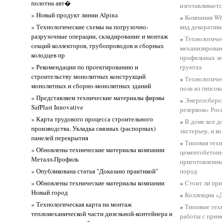
полотна авт�
изготавливаетс
» Новый продукт линии Alpina
»
Компания Whi
» Технологические схемы на погрузочно-
вид декоративн
разрузочные операции, складирование и монтаж
»
Технологичес
секций коллекторов, трубопроводов и сборных
механизирован
колодцев пр
профильных з
» Рекомендации по проектированию и
грунтах
строительству монолитных конструкций
»
Технологичес
монолитных и сборно-монолитных зданий
пола из гипсо
» Представляем технические материалы фирмы
»
Энергосбере
SafPlast Innovative
резервом» Рос
» Карта трудового процесса строительного
»
В доме все д
производства. Укладка связных (распорных)
экстерьер, и 
панелей перекрытия
»
Типовая техн
» Обновлены технические материалы компании
цементобетонн
Металл-Профиль
приготовленны
» Опубликована статья "Доказано практикой"
пород
» Обновлены технические материалы компании
»
Стоит ли пр
Новый город
»
Коллекция «Д
» Технологическая карта на монтаж
»
Типовые тех
тепломеханической части дизельной-контейнера и
работы с при