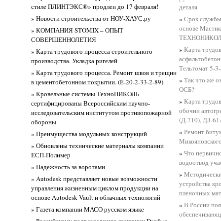
стиле ПЛИНТЭКС®» продлен до 17 февраля!
деталя
» Новости строительства от НОУ-ХАУС.ру
»
Срок службы
основе Мастик
» КОМПАНИЯ STOMIX – ОПЫТ
ТЕХНОНИКОЛЬ
СОВЕРШЕННОЛЕТИЯ
»
Карта трудов
» Карта трудового процесса строительного
асфальтобетон
производства. Укладка ригелей
Тельтомат 5-3-
» Карта трудового процесса. Ремонт швов и трещин
»
Так что же о
в цементобетонном покрытии. (Е-20-2-33-2-89)
ОСБ?
» Кровельные системы ТехноНИКОЛЬ
»
Карта трудо
сертифицированы Всероссийским научно-
обочин автогр
исследовательским институтом противопожарной
(Д-710), ДЗ-61
обороны
»
Ремонт биту
» Преимущества модульных конструкций
Микояновского
» Обновлены технические материалы компании
»
Что первично
ЕСП-Полимер
водоотвод уча
» Надежность за воротами
»
Методически
» Autodesk представляет новые возможности
устройства кр
управления жизненным циклом продукции на
пленочных ма
основе Autodesk Vault и облачных технологий
»
В России поя
» Газета компании МАСО русском языке
обеспечивающ