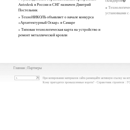
складиров�
Autodesk в России и СНГ назначен Дмитрий
»
Технологичес
Постельник
установками с
» ТехноНИКОЛЬ объявляет о начале конкурса
«Архитектурный Оскар» в Самаре
» Типовая технологическая карта на устройство и
ремонт металлической кровли
Главная
Партнеры
|
При копировании материалов сайта размещайте активную ссылку на ис
Кому пригодятся промышленные ворота? - Справочник строителя :