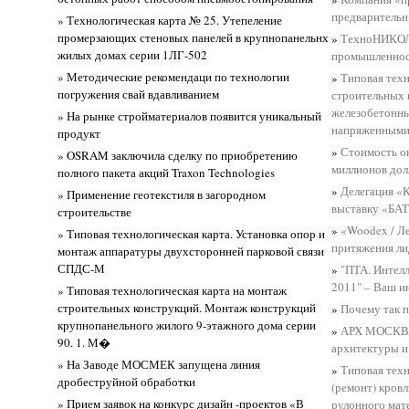
предварительн
» Технологическая карта № 25. Утепеление
промерзающих стеновых панелей в крупнопанельнх
»
ТехноНИКОЛЬ
жилых домах серии 1ЛГ-502
промышленнос
» Методические рекомендаци по технологии
»
Типовая техн
погружения свай вдавливанием
строительных 
железобетонны
» На рынке стройматериалов появится уникальный
напряженными
продукт
»
Стоимость о
» OSRAM заключила сделку по приобретению
миллионов дол
полного пакета акций Traxon Technologies
»
Делегация «
» Применение геотекстиля в загородном
выставку «БА
строительстве
»
«Woodex / Л
» Типовая технологическая карта. Установка опор и
притяжения ли
монтаж аппаратуры двухсторонней парковой связи
СПДС-М
»
"ПТА. Интел
2011" – Ваш и
» Типовая технологическая карта на монтаж
строительных конструкций. Монтаж конструкций
»
Почему так 
крупнопанельного жилого 9-этажного дома серии
»
АРХ МОСКВА
90. 1. М�
архитектуры и
» На Заводе МОСМЕК запущена линия
»
Типовая техн
дробеструйной обработки
(ремонт) кров
» Прием заявок на конкурс дизайн -проектов «В
рулонного мат