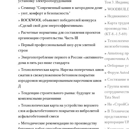
установку электрооборудования
Том 3. Индиви
» Семинар "Современный камин в загородном доме
»
WOODBUILD
– уют, комфорт и безопасность"
»
Недвижимост
» ROCKWOOL объявляет победителей конкурса
»
Карта трудо
«Сделай свой дом энергоэффективным»
производства.
» Расчетные нормативы для составления проектов
(КТ-8.-1.5-69)
организации строительства. Часть III
»
Технологиче
» Первый профессиональный шоу-рум элитной
железобетонны
строи
»
Armstrong п
» Энергопотребление первого в России «активного»
справочника A
дома в пять раз ниже стандарта
»
Отборные ус
» Технологическая карта. Нарезка поперечных швов
»
Форум Autod
сжатия в свежеуложенном бетонном покрытии
»
Состязание н
аэродромов модернизированным нарезчиком швов
Д
»
Группа комп
сотрудничеств
» Тенденции строительного рынка: будущее за
Tata Steel
комплексными решениями
»
На «СтройСи
» Технологическая карта на устройство верхнего
слоя асфальтобетонного покрытия из вибролитой
»
В Техническ
асфальтобетонной смеси
представлены 
корпорации 
» Методические рекомендации по производству
бетонных работ способом пневмобетонирования
»
Компания «п