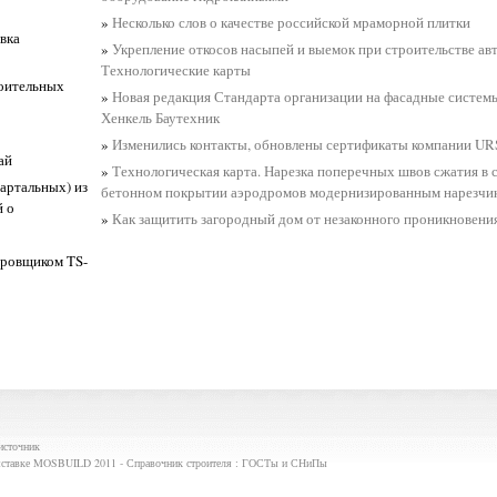
»
Несколько слов о качестве российской мраморной плитки
вка
»
Укрепление откосов насыпей и выемок при строительстве ав
Технологические карты
роительных
»
Новая редакция Стандарта организации на фасадные системы
Хенкель Баутехник
»
Изменились контакты, обновлены сертификаты компании U
ай
»
Технологическая карта. Нарезка поперечных швов сжатия в
вартальных) из
бетонном покрытии аэродромов модернизированным нарезчи
й о
»
Как защитить загородный дом от незаконного проникновени
ировщиком TS-
источник
ставке MOSBUILD 2011 - Справочник строителя : ГОСТы и СНиПы