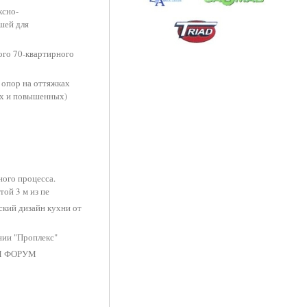
ксно-
шей для
ого 70-квартирного
 опор на оттяжках
ых и повышенных)
ого процесса.
ой 3 м из пе
ский дизайн кухни от
нии "Проплекс"
М ФОРУМ