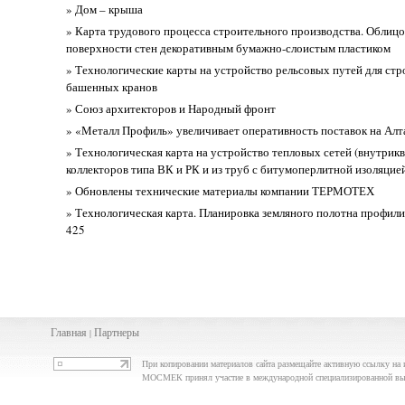
» Дом – крыша
» Карта трудового процесса строительного производства. Облицо
поверхности стен декоративным бумажно-слоистым пластиком
» Технологические карты на устройство рельсовых путей для ст
башенных кранов
» Союз архитекторов и Народный фронт
» «Металл Профиль» увеличивает оперативность поставок на Алт
» Технологическая карта на устройство тепловых сетей (внутрик
коллекторов типа ВК и РК и из труб с битумоперлитной изоляцие
» Обновлены технические материалы компании ТЕРМОТЕХ
» Технологическая карта. Планировка земляного полотна профил
425
Главная
Партнеры
|
При копировании материалов сайта размещайте активную ссылку на 
МОСМЕК принял участие в международной специализированной вы