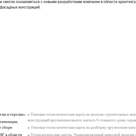
ки смогли ознакомиться с новыми разработками компании в области архитект
фасадных конструкций.
тлы и горелки».
»
Типовая технологическая карта на монтаж строительных ко
конструкций крупнопанельного жилого 9-этажного дома серии
ханизации,
о сборн
»
Типовая технологическая карта на разборку крупнопанельно
НГ в области
»
Технологические карты. Уравновешенный навесной монтаж 