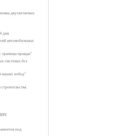
ановка двухветвевых
4 дня
ытий автомобильных
: границы правды"
ых системах без
и ваших побед"
 строительства.
!
РПИЧ
даментов под