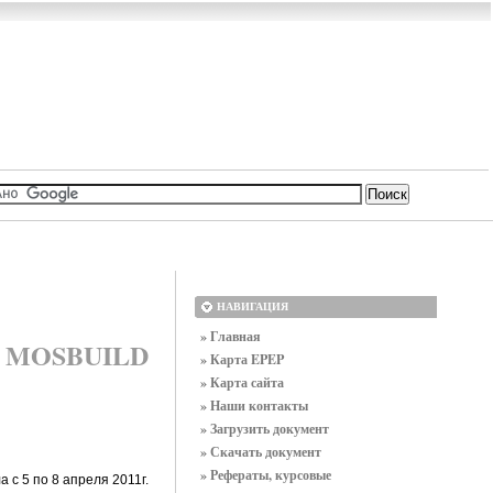
НАВИГАЦИЯ
» Главная
ке MOSBUILD
» Карта EPEP
» Карта сайта
» Наши контакты
» Загрузить документ
» Скачать документ
» Рефераты, курсовые
с 5 по 8 апреля 2011г.