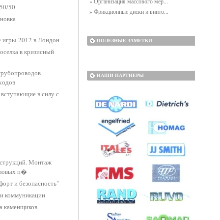
» Организация массового мер...
50/50
» Фрикционные диски и винто...
ановка
 игры-2012 в Лондон
ПОЛЕЗНЫЕ ЗАМЕТКИ
оселка в кризисный
 трубопроводов
НАШИ ПАРТНЕРЫ
ходов
вступающие в силу с
нструкций. Монтаж
пловых п�
форт и безопасность"
, и коммуникации
та каменщиков