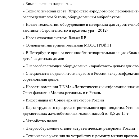
» Зима нечаянно нагрянет…
» Технологическая карта. Устройство аэродромного пескоцемент
распределителем бетона, оборудованным вибробрусом
» Новые технологии, оборудование и материалы для строительной
выставке «Строительство и архитектура – 2012»
» Новая откосная система Bauset RB
» Обновлены материалы компании МОССТРОЙ 31
» В Петербурге прошла весенняя благотворительная акция «Знак 
детей из детских домов
» Энергосберегающее оборудование «заработает» деньги для сво
» Специалисты подвели итоги первого в России «энергоэффектив
соревнования домов
» Новость компании Т.Б.М.: «Логистическая и информационная и
Опыт филиала «Москва-регионы» в г. Рязань
» Информация от Союза архитекторов России
» Карта трудового процесса строительного производства. Устано
двухветвевых железобетонных колонн массой от 8,5 до 15 т
» Устройство полов
» Энергосбережение станет «стратегическим резервом» России
» Технические указания по устройству и ремонту мягких кровель