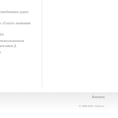
томобильных дорог.
 «Ceresit» компании
RSA
 свежеуложенном
ком швов Д
я
Контакты
© 2006-2024 «
Greb.ru
»