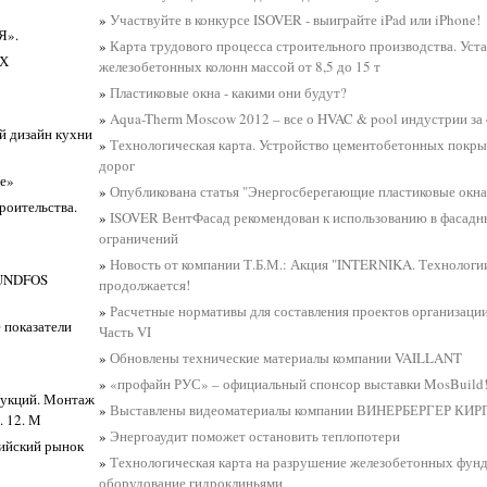
»
Участвуйте в конкурсе ISOVER - выиграйте iPad или iPhone!
Я».
»
Карта трудового процесса строительного производства. Уст
Х
железобетонных колонн массой от 8,5 до 15 т
»
Пластиковые окна - какими они будут?
»
Aqua-Therm Moscow 2012 – все о HVAC & pool индустрии за 
й дизайн кухни
»
Технологическая карта. Устройство цементобетонных покр
дорог
ре»
»
Опубликована статья "Энергосберегающие пластиковые окна
роительства.
»
ISOVER ВентФасад рекомендован к использованию в фасадн
ограничений
»
Новость от компании Т.Б.М.: Акция "INTERNIKA. Технологи
RUNDFOS
продолжается!
»
Расчетные нормативы для составления проектов организации
 показатели
Часть VI
»
Обновлены технические материалы компании VAILLANT
»
«профайн РУС» – официальный спонсор выставки MosBuild
рукций. Монтаж
»
Выставлены видеоматериалы компании ВИНЕРБЕРГЕР КИ
. 12. М
»
Энергоаудит поможет остановить теплопотери
сийский рынок
»
Технологическая карта на разрушение железобетонных фун
оборудование гидроклиньями