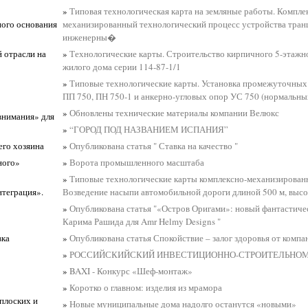
»
Типовая технологическая карта на земляные работы. Компле
ного основания
механизированный технологический процесс устройства тран
инженерны�
 отрасли на
»
Технологические карты. Строительство кирпичного 5-этажн
жилого дома серии 114-87-1/1
»
Типовые технологические карты. Установка промежуточных
ПП 750, ПН 750-1 и анкерно-угловых опор УС 750 (нормальн
»
Обновлены технические материалы компании Велюкс
внимания» для
»
“ГОРОД ПОД НАЗВАНИЕМ ИСПАНИЯ”
его хозяина
»
Опубликована статья " Ставка на качество "
ного»
»
Ворота промышленного масштаба
»
Типовые технологические карты комплексно-механизированн
нтеграция».
Возведение насыпи автомобильной дороги длиной 500 м, высот
»
Опубликована статья "«Остров Оригами»: новый фантастиче
Карима Рашида для Amr Helmy Designs "
вка
»
Опубликована статья Спокойствие – залог здоровья от компа
»
РОССИЙСКИЙСКИЙ ИНВЕСТИЦИОННО-СТРОИТЕЛЬНО
»
BAXI - Конкурс «Шеф-монтаж»
»
Коротко о главном: изделия из мрамора
 плоских и
»
Новые муниципальные дома надолго останутся «новыми»