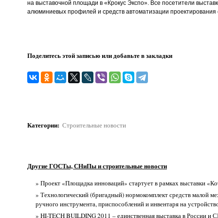
на выставочной площади в «Крокус Экспо». Все посетители выстав
алюминиевых профилей и средств автоматизации проектирования 
Поделитесь этой записью или добавьте в закладки
Категории
:
Строительные новости
Другие ГОСТы, СНиПы и строительные новости
» Проект «Площадка инноваций» стартует в рамках выставки «Ко
» Технологический (бригадный) нормокомплект средств малой ме
ручного инструмента, приспособлений и инвентаря на устройств
» HI-TECH BUILDING 2011 – единственная выставка в России и С