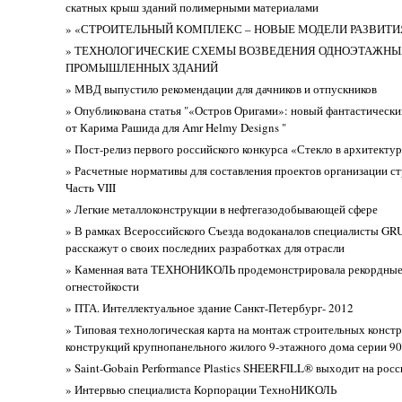
скатных крыш зданий полимерными материалами
» «СТРОИТЕЛЬНЫЙ КОМПЛЕКС – НОВЫЕ МОДЕЛИ РАЗВИТИ
» ТЕХНОЛОГИЧЕСКИЕ СХЕМЫ ВОЗВЕДЕНИЯ ОДНОЭТАЖНЫ
ПРОМЫШЛЕННЫХ ЗДАНИЙ
» МВД выпустило рекомендации для дачников и отпускников
» Опубликована статья "«Остров Оригами»: новый фантастически
от Карима Рашида для Amr Helmy Designs "
» Пост-релиз первого российского конкурса «Стекло в архитекту
» Расчетные нормативы для составления проектов организации ст
Часть VIII
» Легкие металлоконструкции в нефтегазодобывающей сфере
» В рамках Всероссийского Съезда водоканалов специалисты G
расскажут о своих последних разработках для отрасли
» Каменная вата ТЕХНОНИКОЛЬ продемонстрировала рекордные
огнестойкости
» ПТА. Интеллектуальное здание Санкт-Петербург- 2012
» Типовая технологическая карта на монтаж строительных конст
конструкций крупнопанельного жилого 9-этажного дома серии 90
» Saint-Gobain Performance Plastics SHEERFILL® выходит на рос
» Интервью специалиста Корпорации ТехноНИКОЛЬ