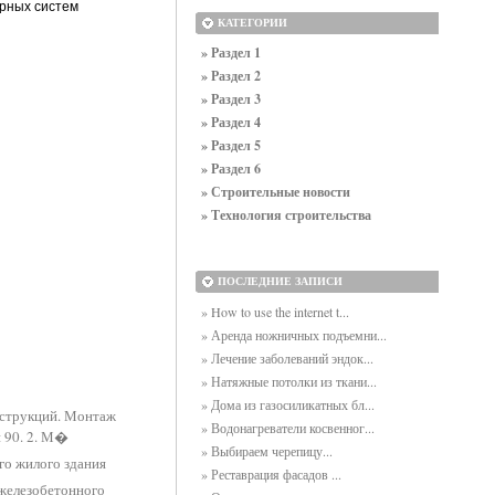
урных систем
КАТЕГОРИИ
» Раздел 1
» Раздел 2
» Раздел 3
» Раздел 4
» Раздел 5
» Раздел 6
» Строительные новости
» Технология строительства
ПОСЛЕДНИЕ ЗАПИСИ
» How to use the internet t...
» Аренда ножничных подъемни...
» Лечение заболеваний эндок...
» Натяжные потолки из ткани...
» Дома из газосиликатных бл...
нструкций. Монтаж
» Водонагреватели косвенног...
 90. 2. М�
» Выбираем черепицу...
го жилого здания
» Реставрация фасадов ...
железобетонного