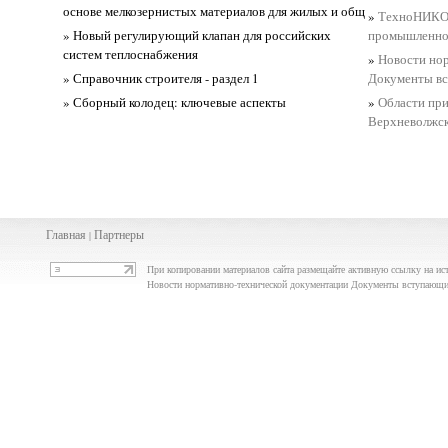
основе мелкозернистых материалов для жилых и общ
»
ТехноНИКОЛ
» Новый регулирующий клапан для российских
промышленнос
систем теплоснабжения
»
Новости но
» Справочник строителя - раздел 1
Документы вс
» Сборный колодец: ключевые аспекты
»
Области пр
Верхневолжск
Главная
Партнеры
|
При копировании материалов сайта размещайте активную ссылку на ис
Новости нормативно-технической документации Документы вступающие