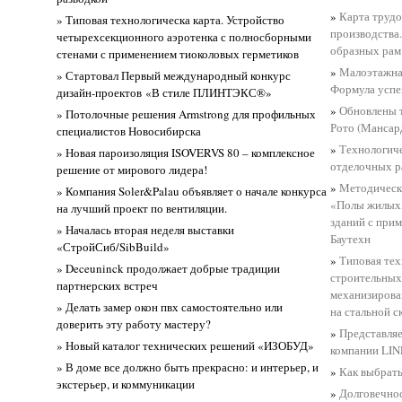
»
Карта трудо
» Типовая технологическа карта. Устройство
производства
четырехсекционного аэротенка с полносборными
образных рам 
стенами с применением тиоколовых герметиков
»
Малоэтажна
» Стартовал Первый международный конкурс
Формула успе
дизайн-проектов «В стиле ПЛИНТЭКС®»
»
Обновлены 
» Потолочные решения Armstrong для профильных
Рото (Мансар
специалистов Новосибирска
»
Технологиче
» Новая пароизоляция ISOVERVS 80 – комплексное
отделочных р
решение от мирового лидера!
»
Методическа
» Компания Soler&Palau объявляет о начале конкурса
«Полы жилых,
на лучший проект по вентиляции.
зданий с при
» Началась вторая неделя выставки
Баутехн
«СтройСиб/SibBuild»
»
Типовая тех
» Deceuninck продолжает добрые традиции
строительных
партнерских встреч
механизирова
» Делать замер окон пвх самостоятельно или
на стальной с
доверить эту работу мастеру?
»
Представляе
» Новый каталог технических решений «ИЗОБУД»
компании LI
» В доме все должно быть прекрасно: и интерьер, и
»
Как выбрать
экстерьер, и коммуникации
»
Долговечнос