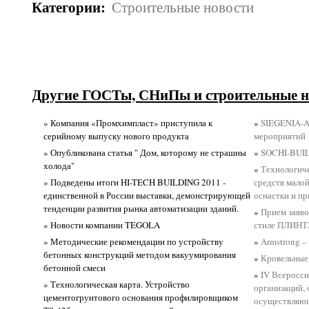
Категории
:
Строительные новости
Другие ГОСТы, СНиПы и строительные н
» Компания «Промхимпласт» приступила к
»
SIEGENIA-A
серийному выпуску нового продукта
мероприятий
» Опубликована статья " Дом, которому не страшны
»
SOCHI-BUIL
холода"
»
Технологич
» Подведены итоги HI-TECH BUILDING 2011 -
средств мало
единственной в России выставки, демонстрирующей
оснастки и п
тенденции развития рынка автоматизации зданий.
»
Прием заяво
» Новости компании TEGOLA
стиле ПЛИНТЭ
» Методические рекомендации по устройству
»
Armstrong –
бетонных конструкций методом вакуумирования
»
Кровельные
бетонной смеси
»
IV Всеросс
» Технологическая карта. Устройство
организаций, 
цементогрунтового основания профилировщиком
осуществляющ