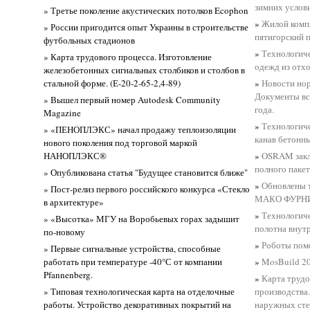
зимних услов
» Третье поколение акустических потолков Ecophon
»
Жилой компл
» России пригодится опыт Украины в строительстве
пятигорский 
футбольных стадионов
»
Технологич
» Карта трудового процесса. Изготовление
одежд из отх
железобетонных сигнальных столбиков и столбов в
стальной форме. (Е-20-2-65-2,4-89)
»
Новости но
Документы вс
» Вышел первый номер Autodesk Community
года.
Magazine
»
Технологиче
» «ПЕНОПЛЭКС» начал продажу теплоизоляции
канав бетонн
нового поколения под торговой маркой
НАНОПЛЭКС®
»
OSRAM закл
полного пакет
» Опубликована статья "Будущее становится ближе"
»
Обновлены 
» Пост-релиз первого российского конкурса «Стекло
МАКО ФУРН
в архитектуре»
»
Технологиче
» «Высотка» МГУ на Воробьевых горах задышит
полотна внут
по-новому
»
Роботы помо
» Первые сигнальные устройства, способные
работать при температуре -40°С от компании
»
MosBuild 20
Pfannenberg.
»
Карта трудо
» Типовая технологическая карта на отделочные
производства
работы. Устройство декоративных покрытий на
наружных ст