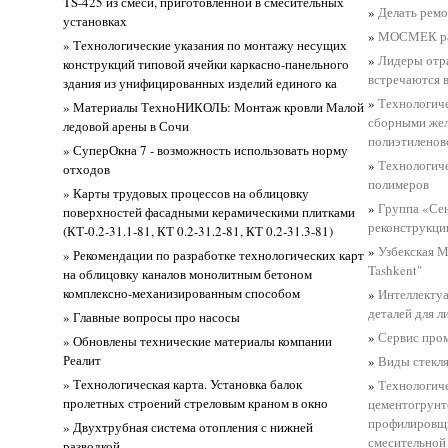
TS-425 из смеси, приготовленной в смесительных
»
Делать ремо
установках
»
МОСМЕК рас
» Технологические указания по монтажу несущих
»
Лидеры отр
конструкций типовой ячейки каркасно-панельного
встречаются 
здания из унифицированных изделий единого ка
»
Технологиче
» Материалы ТехноНИКОЛЬ: Монтаж кровли Малой
сборными жел
ледовой арены в Сочи
полиэтиленов
» СуперОкна 7 - возможность использовать норму
»
Технологиче
отходов
полимеров
» Карты трудовых процессов на облицовку
»
Группа «Сен
поверхностей фасадными керамическими плитками
реконструкци
(КТ-0.2-31.1-81, КТ 0.2-31.2-81, КТ 0.2-31.3-81)
»
Узбекская 
» Рекомендации по разработке технологических карт
Tashkent"
на облицовку каналов монолитным бетоном
комплексно-механизированным способом
»
Интеллекту
деталей для л
» Главные вопросы про насосы
»
Сервис про
» Обновлены технические материалы компании
Реалит
»
Виды стекл
» Технологическая карта. Установка балок
»
Технологиче
пролетных строений стреловым краном в окно
цементогрунт
профилировщи
» Двухтрубная система отопления с нижней
смесительно
разводкой