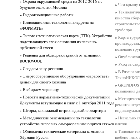
» Охрана окружающей среды на 2012-2016 гг. –
»
Чем крышу 
будущее экологии Москвы
»
Технологиче
» Гидроизоляционные работы
качества сбо
» Инновационная технология внедрена на
строительств
«ФОРМАТЕ»
трубопро
» Типовая технологическая карта (ТТК). Устройство
»
Карта трудо
подстилающего слоя основания из песчано-
производства.
щебеночной смеси
помощью груп
» Решения для облицовки зданий от компании
»
Опубликова
ROCKWOOL
»
Уход за сэн
» Создаем зону ресепшн
»
В Рязани з
» Энергосберегающее оборудование «заработает»
ТехноНИКОЛ
деньги для своего хозяина
»
GRUNDFOS р
» Выбираем черепицу
повышения да
» Новости нормативно-технической документации
»
Методическ
Документы вступающие в силу с 1 октября 2011 года
ремонта отде
» Шторы, как важный штрих в дизайне квартиры
индивидуальн
» Методические рекомендации по технологии
»
Несколько с
устройства гипсовых саморазравнивающихся стяжек
плитки
» Обновлены технические материалы компании
»
Типовые тех
Хёрманн Руссия
щебеночных о