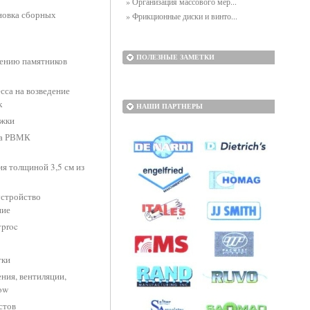
» Организация массового мер...
ановка сборных
» Фрикционные диски и винто...
ПОЛЕЗНЫЕ ЗАМЕТКИ
нению памятников
сса на возведение
к
НАШИ ПАРТНЕРЫ
яжки
па РВМК
ия толщиной 3,5 см из
устройство
ние
yproc
тки
ния, вентиляции,
ow
стов