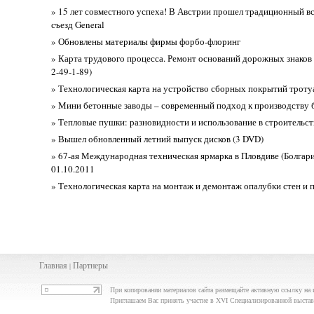
» 15 лет совместного успеха! В Австрии прошел традиционный в
съезд General
» Обновлены материалы фирмы форбо-флоринг
» Карта трудового процесса. Ремонт оснований дорожных знаков 
2-49-1-89)
» Технологическая карта на устройство сборных покрытий троту
» Мини бетонные заводы – современный подход к производству 
» Тепловые пушки: разновидности и использование в строительст
» Вышел обновленный летний выпуск дисков (3 DVD)
» 67-ая Международная техническая ярмарка в Пловдиве (Болгария
01.10.2011
» Технологическая карта на монтаж и демонтаж опалубки стен и
Главная
Партнеры
|
При копировании материалов сайта размещайте активную ссылку на 
Приглашаем Вас принять участие в XVI Специализированной выст