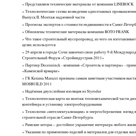
» Представляем технические материалы от компании LINEROCK
» Технологические схемы возведения одноэтажных промышленны
Выпуск II. Монтаж надземной части
» Прогнозы экспертов о стоимости недвижимости в Санкт-Петер
» Обновлены технические материалы компании ROTO FRANK
» Что такое строительный мусоропровод, из чего он изготавливает
целях используется
» 29 апреля в городе Сочи закончил свою работу 9-й Междунаро
Строительный Форум «Стройиндустрия-2011»
» Партнер Deceuninck - компания «Строитель и партнеры» - приня
«Каменской ярмарке»
» ГК Kerama Marazzi признана самым заметным участником выст
MOSBUILD 2011
» Надёжная двухслойная изоляция из Styrodur
» Технологическая карта на монтаж тепломеханической части диз
контейнера и установку электрооборудования
» Технологии «интеллектуализации» и энергосбережения: взгляд 
строительной отрасли Санкт-Петербурга.
» Римские шторы – достойное украшение интерьера любого жил
» Указания по применению изделий и материалов для отделки жи