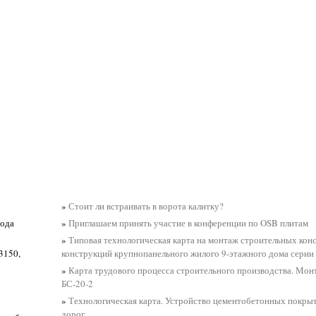
»
Стоит ли встраивать в ворота калитку?
Года
»
Приглашаем принять участие в конференции по OSB плитам
»
Типовая технологическая карта на монтаж строительных ко
3150,
конструкций крупнопанельного жилого 9-этажного дома серии 
»
Карта трудового процесса строительного производства. Мон
БС-20-2
»
Технологическая карта. Устройство цементобетонных покры
дорог