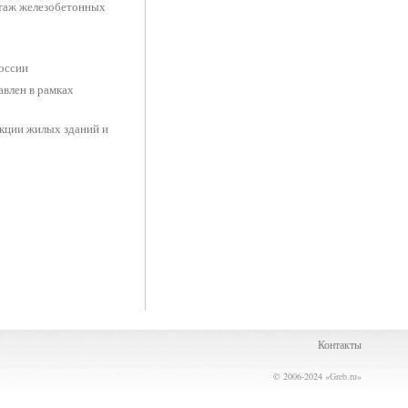
нтаж железобетонных
России
влен в рамках
укции жилых зданий и
Контакты
© 2006-2024 «
Greb.ru
»