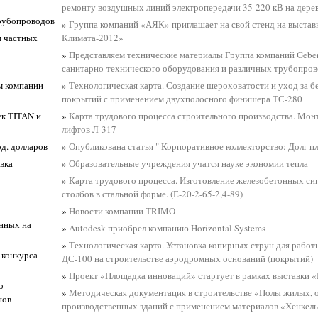
ремонту воздушных линий электропередачи 35-220 кВ на дер
трубопроводов
»
Группа компаний «АЯК» приглашает на свой стенд на выста
м частных
Климата-2012»
»
Представляем технические материалы Группа компаний Geber
санитарно-технического оборудования и различных трубопро
м компании
»
Технологическая карта. Создание шероховатости и уход за 
покрытий с применением двухполосного финишера ТС-280
ек TITAN и
»
Карта трудового процесса строительного производства. Мон
лифтов Л-317
рд. долларов
»
Опубликована статья " Корпоративное коллекторство: Долг п
вка
»
Образовательные учреждения учатся науке экономии тепла
»
Карта трудового процесса. Изготовление железобетонных си
столбов в стальной форме. (Е-20-2-65-2,4-89)
»
Новости компании TRIMO
анных на
»
Autodesk приобрел компанию Horizontal Systems
»
Технологическая карта. Установка копирных струн для рабо
 конкурса
ДС-100 на строительстве аэродромных оснований (покрытий)
»
Проект «Площадка инноваций» стартует в рамках выставки «
о-
»
Методическая документация в строительстве «Полы жилых, 
нов
производственных зданий с применением материалов «Хенкель