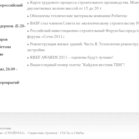
»
Карта трудового процесса строительного производства. Мо
сероссийский
двухветвевых колонн массой от 15 до 20 т
»
Обновлены технические материалы компании Робитекс
»
BASF стал членом Совета по экологическому строительству 
дерном. (Е-20-
»
Российский инвестиционно-строительный Форум был предста
форума «Сочи-2011»
аров
»
Реконструкция жилых зданий. Часть II. Технологии реконстр
бетона
застройки
ве
»
RREF AWARDS 2011 – оценены будут лучшие!
»
Вышел первый номер газеты "Кайдзен-вестник ТБМ"!
), 26.09 -
 перекрытий
источник
авке «СТРОЙУРАЛ» - Справочник строителя : ГОСТы и СНиПы