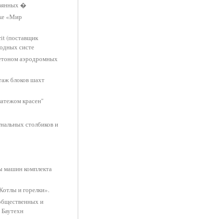
евянных �
вке «Мир
it (поставщик
водных систе
бетоном аэродромных
таж блоков шахт
латежом красен"
гнальных столбиков и
ты машин комплекта
Котлы и горелки».
общественных и
 Баутехн