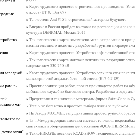
 ноября в
»
Карта трудового процесса строительного производства. Уст
откосов (КТ-8.-1.6а-69)
чередные
»
Теплостен» And #151; строительный материал будущего
»
Впервые в России пройдет выставка по реставрации и сохра
культуры DENKMAL-Москва 2011
устройство
»
Технологическая карта комплексно-механизированного проце
насыпи земляного полотна с разработкой грунтов в карьере экс
шения
»
Карта трудового процесса. Устройство асфальтобетонной ст
»
Технологическая карта монтажа вентильных разрядников ти
напряжением 330-750 кВ
ли городской
»
Карта трудового процесса. Устройство верхнего слоя покрыт
мелкозернистой асфальтобетонной смеси. (Е17-6,7-89)
вка рамно-
»
Проект организации работ, проект производства работ на об
мобильного служебно-бытового центра. Разработка и оформле
ыпей
»
Представляем технические материалы фирмы Saint-Gobain G
тильного мат
»
Tranio.ru: богатство и простота выбора жилья за рубежом
»
На Заводе МОСМЕК запущена линия дробеструйной обрабо
тельство по
»
15-я Международная выставка систем отопления, водоснабже
сантехники и оборудования для бассейнов AQUA-THERMMosc
, технологии"
»
ТехноНИКОЛЬ: весеннее ROAD SHOW технических специали