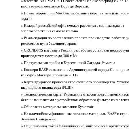
» выставка BATIMAT 2011 состоится в Париже в период с 7 по 12
выставочном комплексе Порт де Версаль.
» Новые территории Москвы: глобальные перспективы и первоо
задачи.
» Каждый российский офис сможет рассчитать свои выгоды от
энергосбережения самостоятельно
» Рекомендации по составлению проекта производства работ на 
рельсового пути башенного крана
» GRUNDFOS впервые в России разработал установки пожароту
производительностью до 300 м3/ч
» Португальская пробка в Барселонской Саграда Фамилиа
» Концерн BASF совместно с Администрацией города Сочи прове
конкурс «Мастер-Строитель 2011»
» Карта трудового процесса строительного производства. Устано
шарнирного индикатора (РШИ)
» Технологическая карта. Укрепление откосов подтопляемых нас
бетонными плитами с устройством обратного фильтра из геотекс
» Обновлены материалы компании Systemair
» На олимпийском финише - экологичные материалы BASF и строи
Зеленым Стандартам
» Опубликована статья "Олимпийский Сочи: замысел, архитектура