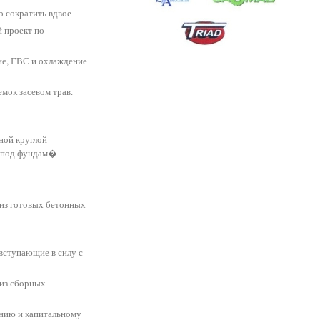
о сократить вдвое
й проект по
ие, ГВС и охлаждение
мок засевом трав.
ной круглой
а под фундам�
 из готовых бетонных
вступающие в силу с
 из сборных
нию и капитальному