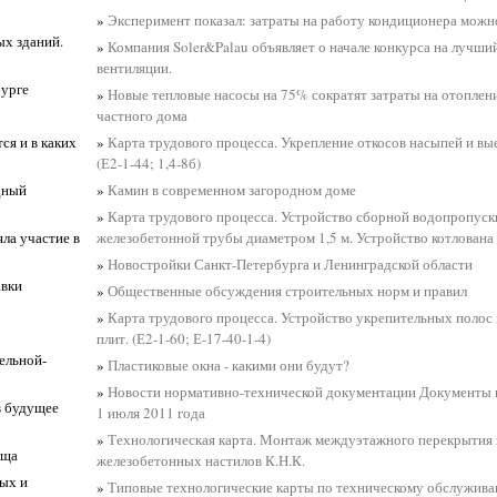
»
Эксперимент показал: затраты на работу кондиционера можн
х зданий.
»
Компания Soler&Palau объявляет о начале конкурса на лучши
вентиляции.
бурге
»
Новые тепловые насосы на 75% сократят затраты на отоплен
частного дома
ся и в каких
»
Карта трудового процесса. Укрепление откосов насыпей и вые
(Е2-1-44; 1,4-8б)
дный
»
Камин в современном загородном доме
»
Карта трудового процесса. Устройство сборной водопропуск
ла участие в
железобетонной трубы диаметром 1,5 м. Устройство котлован
»
Новостройки Санкт-Петербурга и Ленинградской области
авки
»
Общественные обсуждения строительных норм и правил
»
Карта трудового процесса. Устройство укрепительных полос
плит. (Е2-1-60; Е-17-40-1-4)
ельной-
»
Пластиковые окна - какими они будут?
»
Новости нормативно-технической документации Документы 
в будущее
1 июля 2011 года
»
Технологическая карта. Монтаж междуэтажного перекрытия
ища
железобетонных настилов К.Н.К.
лых и
»
Типовые технологические карты по техническому обслужива