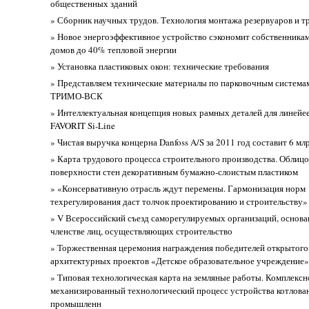
общественных зданий
» Сборник научных трудов. Технология монтажа резервуаров и 
» Новое энергоэффективное устройство сэкономит собственника
домов до 40% тепловой энергии
» Установка пластиковых окон: технические требования
» Представляем технические материалы по парковочным система
ТРИМО-ВСК
» Интеллектуальная концепция новых рамных деталей для линейе
FAVORIT Si-Line
» Чистая выручка концерна Danfoss A/S за 2011 год составит 6 мл
» Карта трудового процесса строительного производства. Облицо
поверхности стен декоративным бумажно-слоистым пластиком
» «Консервативную отрасль ждут перемены. Гармонизация норм
техрегулирования даст толчок проектированию и строительству»
» V Всероссийский съезд саморегулируемых организаций, основ
членстве лиц, осуществляющих строительство
» Торжественная церемония награждения победителей открытого
архитектурных проектов «Детское образовательное учреждение»
» Типовая технологическая карта на земляные работы. Комплексн
механизированный технологический процесс устройства котлова
промышленн