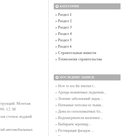
КАТЕГОРИИ
» Раздел 1
» Раздел 2
» Раздел 3
» Раздел 4
» Раздел 5
» Раздел 6
» Строительные новости
» Технология строительства
ПОСЛЕДНИЕ ЗАПИСИ
» How to use the internet t...
» Аренда ножничных подъемни...
» Лечение заболеваний эндок...
нструкций. Монтаж
» Натяжные потолки из ткани...
90. 12. М
» Дома из газосиликатных бл...
таж стенок лоджий
» Водонагреватели косвенног...
» Выбираем черепицу...
тий автомобильных
» Реставрация фасадов ...