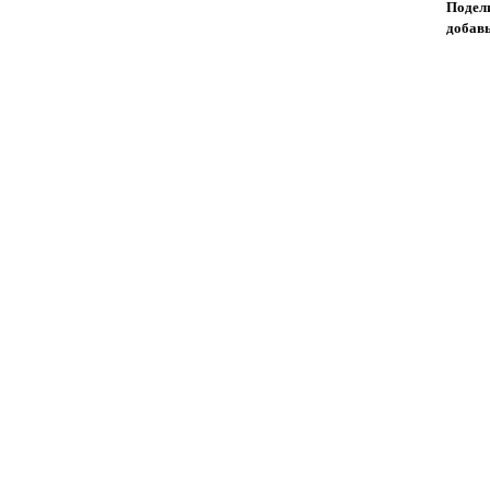
Подели
добавь