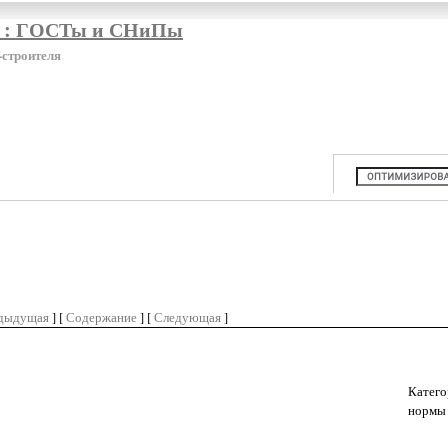
я : ГОСТы и СНиПы
-строителя
дыдущая
] [
Содержание
] [
Следующая
]
Катего
нормы