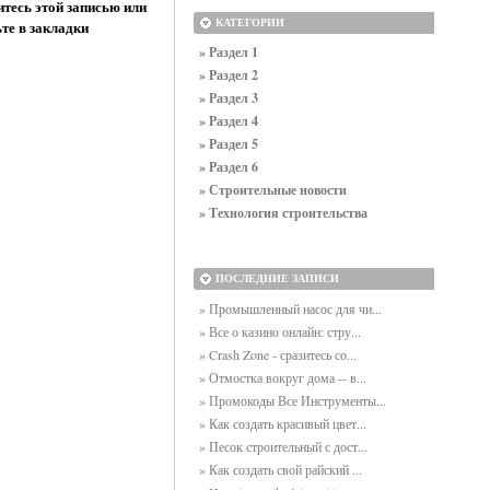
тесь этой записью или
те в закладки
КАТЕГОРИИ
» Раздел 1
» Раздел 2
» Раздел 3
» Раздел 4
» Раздел 5
» Раздел 6
» Строительные новости
» Технология строительства
ПОСЛЕДНИЕ ЗАПИСИ
» Промышленный насос для чи...
» Все о казино онлайн: стру...
» Crash Zone - сразитесь со...
» Отмостка вокруг дома -- в...
» Промокоды Все Инструменты...
» Как создать красивый цвет...
» Песок строительный с дост...
» Как создать свой райский ...